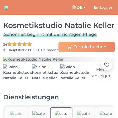
DE
Einloggen
Kosmetikstudio Natalie Keller
Schönheit beginnt mit der richtigen Pflege
24
Termin buchen
Hauptstraße 19
91560 Heilsbronn
Mehr
anzeigen
Dienstleistungen