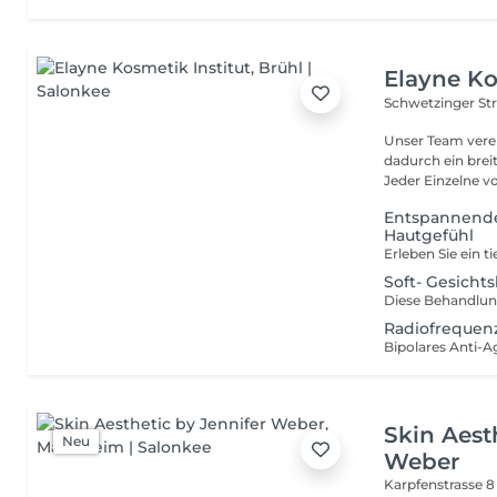
Elayne Ko
Schwetzinger Str
Unser Team verei
dadurch ein bre
Jeder Einzelne vo
Entspannende
Hautgefühl
Soft- Gesich
Radiofrequen
Skin Aest
Neu
Weber
Karpfenstrasse 