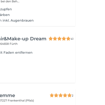
 bei den Beh...
 zupfen
färben
n inkl. Augenbrauen
Hair&Make-up Dream
41
8
64658 Fürth
t Faden entfernen
 Femme
2
67227 Frankenthal (Pfalz)