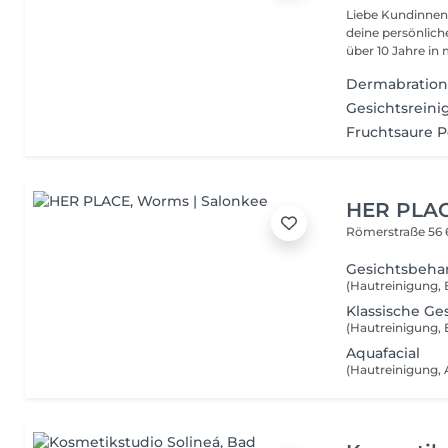
Liebe Kundinnen und Kunden, mein
deine persönliche Kosme
über 10 Jahre in m
Dermabration 
Gesichtsreini
Fruchtsaure P
HER PLA
Römerstraße 56
Gesichtsbeha
Klassische G
Aquafacial