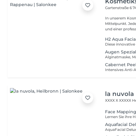
Kosmetiks
Gartenstraße 6
7
In unserem Kosm
Mittelpunkt. Jed
und einer profess
H2 Aqua Facia
Augen Spezia
Alginatmaske, M
Cabernet Pee
la nuvola
XXXX X
XXXXX He
Face Mappin
Aquafacial De