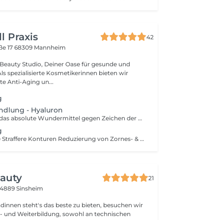
 Praxis
42
ße 17
68309 Mannheim
eauty Studio, Deiner Oase für gesunde und
Als spezialisierte Kosmetikerinnen bieten wir
e Anti-Aging un...
g
ndlung - Hyaluron
Hyaluron gilt als das absolute Wundermittel gegen Zeichen der Hautalterung. Es findet sich in zahlreichen Pflegeprodukten, darunter Hautreiniger, pflegende Cremes oder intensive Masken. Bei einer Hyaluron Gesichtsbehandlung wird eine Kombination aus Hyaluron-Produkten verwendet, die der Haut Spannkraft und Elastizität zurückgeben sollen. Die perfekte, schonende Anti-Aging Behandlung für alle, die ihren Fältchen den Kampf ansagen wollen!
g
Festeres Gewebe Straffere Konturen Reduzierung von Zornes- & Nasolabialfalten Behandlung von abgeheilten Aknenarben und Verminderung von Pigmentflecken
eauty
21
74889 Sinsheim
nnen steht's das beste zu bieten, besuchen wir
- und Weiterbildung, sowohl an technischen