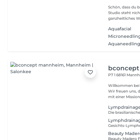
Schön, dass du bei 
Studio steht nic
ganzheitliches W
Aquafacial
Microneedlin
Aquaneedlin
bconcep
P7 1
68161 Mann
Willkommen bei b.concept 
Wir freuen uns, 
mit einer Mission
Lympdrainage
Lymphdrainag
Beauty Madero