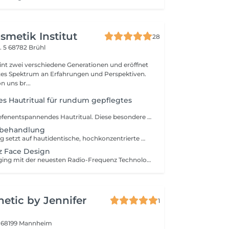
smetik Institut
28
. 5
68782 Brühl
nt zwei verschiedene Generationen und eröffnet
ites Spektrum an Erfahrungen und Perspektiven.
n uns br...
s Hautritual für rundum gepflegtes
Erleben Sie ein tiefenentspannendes Hautritual. Diese besondere Behandlung kombiniert sanfte Pflegetechniken mit hochwertigen Wirkstoffen, die Ihre Haut beruhigen, nähren und zugleich zum Strahlen bringen. Feine Massagegriffe fördern die Durchblutung, während ausgewählte Pflegeprodukte Feuchtigkeit spenden und die Hautbarriere stärken. Ihr Verwöhnmoment beinhaltet: sanfte Reinigung für eine klare, feinere Hautstruktur wohltuende Massage für pure Entspannung intensiv pflegende Maske für ein geschmeidiges Hautgefühl abschließende Pflege für natürlichen Glow Gönnen Sie sich eine Auszeit, die Ihre Haut verwöhnt und Ihr Wohlbefinden steigert. Ein Ritual, das Sie rundum gepflegt, ausgeglichen und strahlend zurücklässt. Der angegebene Preis ist der Ausgangspreis. Eine mögliche Differenz zwischen Ausgangspreis und tatsächlichen Kosten wird im Salon beglichen.
tsbehandlung
Diese Behandlung setzt auf hautidentische, hochkonzentrierte Wirkstoffe, die auch für Allergiker hervorragend geeignet sind. Sie beruhigen die Haut, spenden intensive Feuchtigkeit und sorgen für ein sichtbar verbessertes Hautgefühl.
z Face Design
Bipolares Anti-Aging mit der neuesten Radio-Frequenz Technologie für straffere Konturen und ein außergewöhnliches, wohltuendes Lifting-Erlebnis. Die Wärme moduliert das hauteigene Collagen, wodurch die Haut praller und sichtbar nach oben geliftet wird.
hetic by Jennifer
1
8
68199 Mannheim