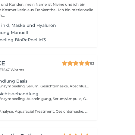
 Name ist Nivine und ich bin
tikerin aus Frankenthal. Ich bin mittlerweile
...
inkl, Maske und Hyaluron
gung Manuell
eeling BioRePeel Icl3
CE
93
67547 Worms
ndlung Basis
(Hautreinigung, Enzympeeling, Serum, Gesichtsmaske, Abschlusspflege) Alle Gesichtsbehandlungen werden individuell angepasst. Alle verwendeten Produkte und Massagearten werden dem Hauttyp gerecht gewählt.
esichtsbehandlung
(Hautreinigung, Enzympeeling, Ausreinigung, Serum/Ampulle, Gesichtsmassage, Gesichtsmaske, Abschlusspflege) Alle Gesichtsbehandlungen werden individuell angepasst. Alle verwendeten Produkte und Massagearten werden dem Hauttyp gerecht gewählt.
(Hautreinigung, Analyse, Aquafacial Treatment, Gesichtsmaske, Gesichtsmassage, Abschlusspflege) Das Aquafacial Treatment ist für alle Hauttypen geeignet. Durch die absolut schonende und schmerzfreie Behandlung wird der Haut zu mehr Elastizität, Hautgesundheit und Frische verholfen. Das Hautbild wird deutlich verbessert. Das spezielle Treatment sorgt für einen ebenmäßigeren Teint und lässt die Haut wieder strahlen. Außerdem wird die Haut Porentief gereinigt, die Poren werden verfeinert und gleichzeitig wird die Haut aufnahmefähiger für Wirkstoffe. Die Reduzierung und Vorbeugung von Pigmentflecken und kleinen Fältchen wird gewährleistet. Alle Gesichtsbehandlungen werden individuell angepasst. Alle verwendeten Produkte und Massagearten werden dem Hauttyp gerecht gewählt.