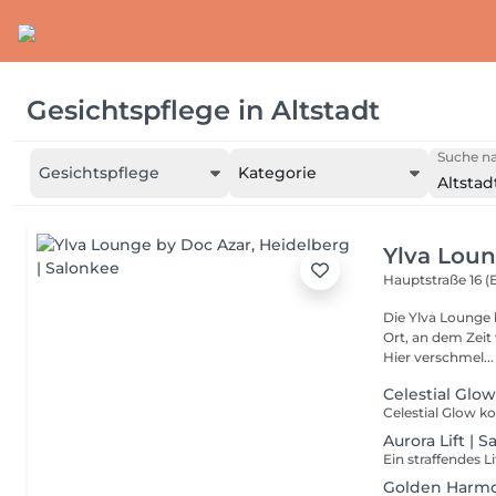
Gesichtspflege
in
Altstadt
Suche na
Gesichtspflege
Kategorie
Altstad
Ylva Lou
Hauptstraße 16 
Die Ylva Lounge by Doc Azar Science of
Ort, an dem Zeit
Hier verschmel...
Celestial Glo
Aurora Lift | S
Golden Harmo