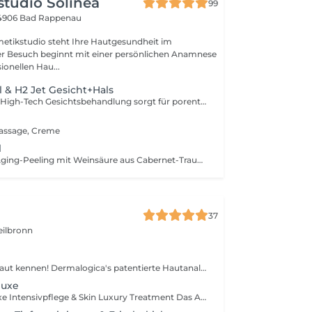
tudio Solineá
99
4906 Bad Rappenau
etikstudio steht Ihre Hautgesundheit im
er Besuch beginnt mit einer persönlichen Anamnese
ionellen Hau...
l & H2 Jet Gesicht+Hals
Diese innovative High-Tech Gesichtsbehandlung sorgt für porentiefe Reinigung, intensive Durchfeuchtung und sichtbare Hautverjüngung. Mithilfe modernster Wasserstoff-Technologie werden Unreinheiten, abgestorbene Hautzellen und überschüssiger Talg schonend entfernt. Gleichzeitig werden antioxidative Wirkstoffe tief in die Haut eingeschleust. Was Sie erwartet: Tiefenreinigung auf zellulärer Ebene intensive Hydration frischer Glow-Effekt sichtbar verfeinerte Poren Ideal bei müder, fahler Haut, ersten Fältchen oder Unreinheiten. Bereits nach der ersten Behandlung wirkt die Haut glatter, frischer und strahlender.
l
assage, Creme
l
Intensives Anti-Aging-Peeling mit Weinsäure aus Cabernet-Trauben. Dieses Power-Peeling wirkt besonders glättend und regenerierend. Es unterstützt die Hauterneuerung und sorgt für ein feineres, jugendlicheres Hautbild. Was Sie erwartet: - Glättung feiner Fältchen - straffere Haut - verfeinertes Hautbild - frischer Glow Ideal für reife, anspruchsvolle oder sonnengeschädigte Haut.
37
ilbronn
g
Lernen Sie ihre Haut kennen! Dermalogica's patentierte Hautanalyse bildet die Basis für eine zielgerichtete Beratung und Behandlung. Unsere HautpflegeExpertin schauen sich dabei intensiv ihre verschiedenen Hautzonen an und berücksichtigen dabei auch ihren Lifestyle, Wir wissen, das jede Zone des Gesichtes verschiedene Bedürfnisse und Probleme haben kann, denn es gibt nicht die eine Haut. Trockener Wangenbereich, Unreinheiten am Kinn und feine Fältchen auf der Stirn? Dieses Beratungsgespräch und die ausgiebige Hautanalyse bieten dabei die Basis für einen maßgeschneiderten Pflege und Behandlungsplan für ihre Hautbedürfnisse. Preis für wird bei der nächsten Gesichtsbehandlung gutgeschrieben.
luxe
AquaFacial Deluxe Intensivpflege & Skin Luxury Treatment Das AquaFacial Deluxe erweitert die klassische AquaFacial Behandlung um zusätzliche regenerierende und entspannende Wirkphasen. Neben der intensiven Tiefenreinigung und Wirkstoffversorgung erhält die Haut eine individuell abgestimmte Spezialampulle, eine entspannende Wirkstoffmassage sowie eine regenerierende Premium-Maske in Kombination mit LED-Lichttherapie. Diese erweiterten Behandlungsschritte unterstützen die Haut zusätzlich bei Regeneration, Kollagenaktivierung und nachhaltiger Durchfeuchtung. Ideal für: anspruchsvolle oder regenerationsbedürftige Haut erste Zeichen der Hautalterung gestresste oder trockene Haut maximalen Glow & Hautkomfort Ergebnis: Ein besonders ebenmäßiges, pralles und sichtbar revitalisiertes Hautbild mit intensivem Wohlfühleffekt. Behandlungszeit ca. 75 Minuten