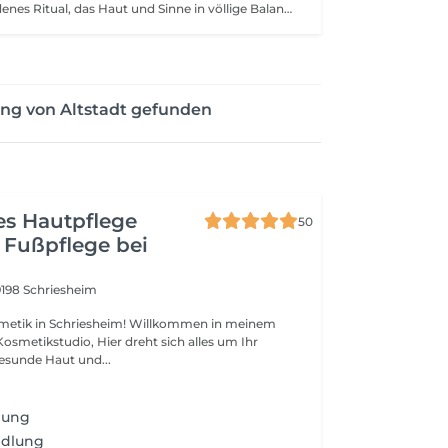
Ein warmes, goldenes Ritual, das Haut und Sinne in völlige Balance bringt. Für tiefenwirksame Regeneration, seidige Glätte und harmonische Ausstrahlung.
ung von Altstadt gefunden
es Hautpflege
50
 Fußpflege bei
9198 Schriesheim
chriesheim! Willkommen in meinem
osmetikstudio, Hier dreht sich alles um Ihr
esunde Haut und...
lung
ndlung