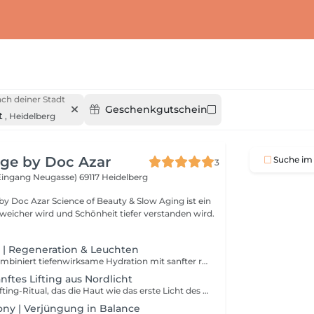
ch deiner Stadt
Geschenkgutschein
t
,
Heidelberg
nge by Doc Azar
Suche im 
3
(Eingang Neugasse)
69117 Heidelberg
 Beauty & Slow Aging ist ein
 weicher wird und Schönheit tiefer verstanden wird.
w | Regeneration & Leuchten
Celestial Glow kombiniert tiefenwirksame Hydration mit sanfter revitalisierender Technologie. Für eine sichtbar glatte, strahlende und gleichmäßige Hauttexture
anftes Lifting aus Nordlicht
Ein straffendes Lifting-Ritual, das die Haut wie das erste Licht des Morgens neu erwachen lässt. Für definierte Konturen, spürbare Festigkeit und einen leuchtenden, jugendlichen Ausdruck.
ny | Verjüngung in Balance