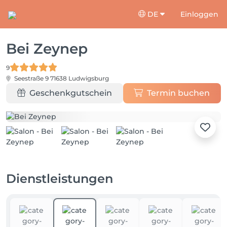
DE
Einloggen
Bei Zeynep
9
Seestraße 9
71638 Ludwigsburg
Geschenkgutschein
Termin buchen
Dienstleistungen