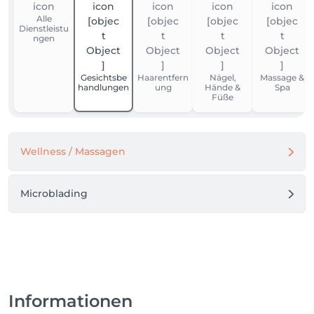
Alle
Dienstleistu
ngen
Gesichtsbe
Haarentfern
Nägel,
Massage &
handlungen
ung
Hände &
Spa
Füße
Wellness / Massagen
Microblading
Informationen