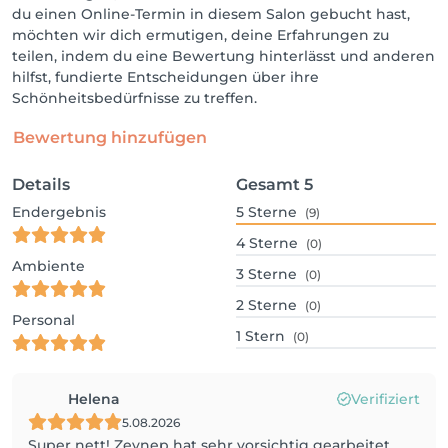
du einen Online-Termin in diesem Salon gebucht hast,
möchten wir dich ermutigen, deine Erfahrungen zu
teilen, indem du eine Bewertung hinterlässt und anderen
hilfst, fundierte Entscheidungen über ihre
Schönheitsbedürfnisse zu treffen.
Bewertung hinzufügen
Details
Gesamt
5
Endergebnis
5
Sterne
(9)
4
Sterne
(0)
Ambiente
3
Sterne
(0)
2
Sterne
(0)
Personal
1
Stern
(0)
Helena
Verifiziert
5.08.2026
Super nett! Zeynep hat sehr vorsichtig gearbeitet