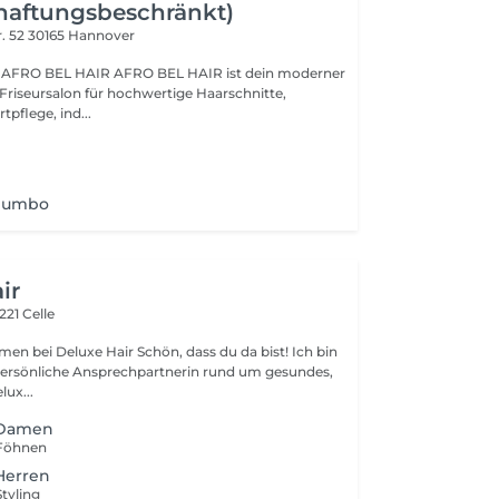
haftungsbeschränkt)
. 52
30165 Hannover
AFRO BEL HAIR ist dein moderner
riseursalon für hochwertige Haarschnitte,
tpflege, ind...
 Jumbo
ir
221 Celle
men bei Deluxe Hair Schön, dass du da bist! Ich bin
persönliche Ansprechpartnerin rund um gesundes,
lux...
| Damen
 Föhnen
 Herren
Styling