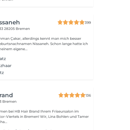
issaneh
399
 33
28205 Bremen
rhman Çakar, allerdings kennt man mich besser
burtsnachnamen Nissaneh. Schon lange hatte ich
einem eigene...
atz
nzhaar
tz
Brand
136
3 Bremen
HB Hair Brand Ihrem Friseursalon im
s in Bremen! Wir, Lina Bohlen und Tamer
ha...