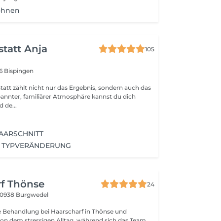
öhnen
tatt Anja
105
6 Bispingen
tatt zählt nicht nur das Ergebnis, sondern auch das
spannter, familiärer Atmosphäre kannst du dich
 de...
AARSCHNITT
- TYPVERÄNDERUNG
f Thönse
24
0938 Burgwedel
e Behandlung bei Haarscharf in Thönse und
on dem stressigen Alltag, während sich das Team