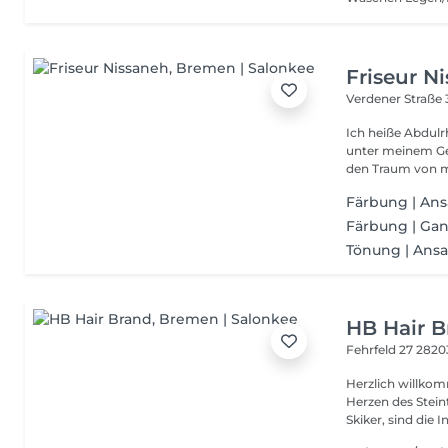
Friseur N
Verdener Straße
Ich heiße Abdul
unter meinem Ge
den Traum von m
Färbung | Ans
Färbung | Ga
Tönung | Ansa
HB Hair 
Fehrfeld 27
2820
Herzlich willkommen bei 
Herzen des Steintor-Viertel
Skiker, sind die In