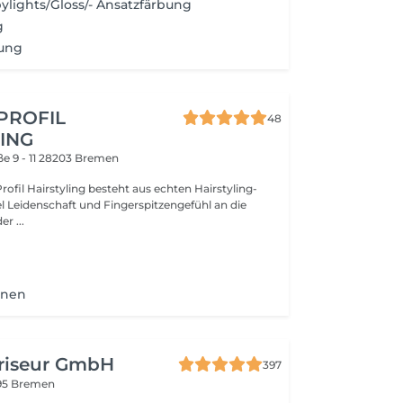
ylights/Gloss/- Ansatzfärbung
g
ung
PROFIL
48
ING
e 9 - 11
28203 Bremen
ofil Hairstyling besteht aus echten Hairstyling-
iel Leidenschaft und Fingerspitzengefühl an die
r ...
hnen
Friseur GmbH
397
95 Bremen