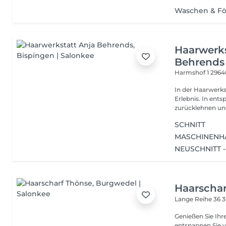
Waschen & F
Haarwerks
Behrends
Harmshof 1
2964
In der Haarwerks
Erlebnis. In ent
zurücklehnen und
SCHNITT
MASCHINENH
NEUSCHNITT 
Haarschar
Lange Reihe 36
3
Genießen Sie Ihr
entspannen Sie v