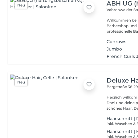
ABH UG (
Neu
Vahrenwalder Str
Willkommen bei AFRO BEL HAIR 
Barbershop und F
professionelle Bar
Conrows
Jumbo
French Curls
Deluxe Ha
Neu
Bergstraße 38
29
Herzlich willkom
Dani und deine 
schönes Haar. De
Haarschnitt 
inkl. Waschen &
Haarschnitt |
inkl. Waschen & 