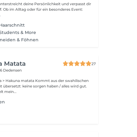
 unterstreicht deine Persönlichkeit und verpasst dir
ff. Ob im Alltag oder für ein besonderes Event:
.
Haarschnitt
 Students & More
neiden & Föhnen
a Matata
27
6 Dedensen
a > Hakuna matata Kommt aus der swahilischen
 übersetzt: keine sorgen haben / alles wird gut.
lt mein...
en