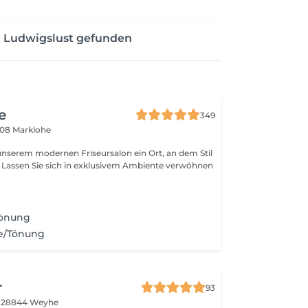
n Ludwigslust gefunden
e
349
608 Marklohe
 modernen Friseursalon ein Ort, an dem Stil
ft. Lassen Sie sich in exklusivem Ambiente verwöhnen
Tönung
e/Tönung
r
93
6
28844 Weyhe