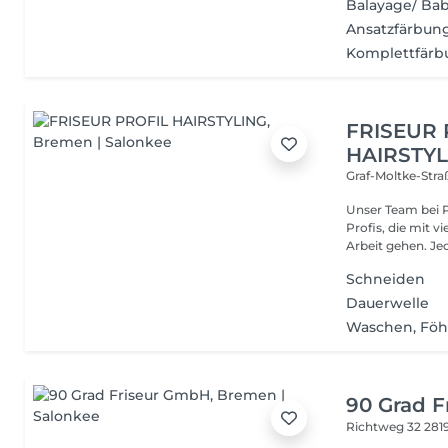
Balayage/ Bab
Ansatzfärbun
Komplettfärb
FRISEUR 
HAIRSTYL
Graf-Moltke-Straß
Unser Team bei Pr
Profis, die mit v
Arbeit gehen. Jede
Schneiden
Dauerwelle
Waschen, Fö
90 Grad 
Richtweg 32
281