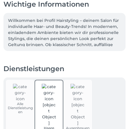
Wichtige Informationen
Willkommen bei Profil Hairstyling – deinem Salon für 
individuelle Haar- und Beauty-Trends! In modernem, 
einladendem Ambiente bieten wir dir professionelle 
Stylings, die deinen persönlichen Look perfekt zur 
Geltung bringen. Ob klassischer Schnitt, auffällige 
Farbe, dezente Strähnen oder eine charaktervolle 
Dauerwelle – wir kreieren für dich genau den Style, 
der zu dir passt. Auch im kosmetischen Bereich 
Dienstleistungen
runden wir mit Leistungen wie Augenbrauen- und 
Wimpernfärben dein Styling ab. Hier stehst du und 
deine Ausstrahlung im Mittelpunkt. Komm vorbei 
und lass dich inspirieren!
Alle
Dienstleistung
en
Haare
Augenbrauen