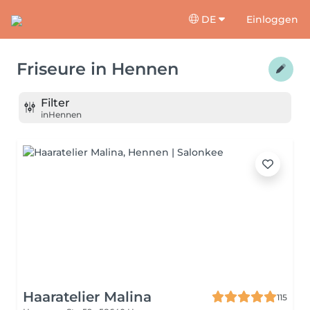
DE
Einloggen
Friseure
in
Hennen
Filter
in
Hennen
Haaratelier Malina
115