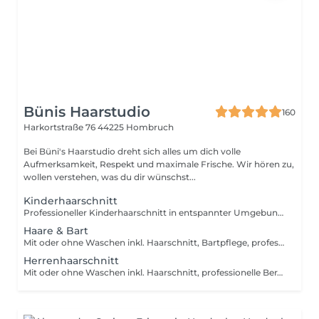
Bünis Haarstudio
160
Harkortstraße 76
44225 Hombruch
Bei Büni's Haarstudio dreht sich alles um dich volle
Aufmerksamkeit, Respekt und maximale Frische. Wir hören zu,
wollen verstehen, was du dir wünschst...
Kinderhaarschnitt
Professioneller Kinderhaarschnitt in entspannter Umgebung für Kinder bis zu 10 Jahren. Mit Geduld, Sorgfalt und einem Blick fürs Detail sorgen wir für ein perfektes Ergebnis. #Maximalefrische
Haare & Bart
Mit oder ohne Waschen inkl. Haarschnitt, Bartpflege, professionelle Beratung, Styling und Hot Towel. Ob klassischer Schnitt, moderner Fade oder Taper, dazu präzise Bartkonturen oder komplette Bartpflege wir sorgen für einen gepflegten, frischen Look von Kopf bis Bart. #Maximalefrische
Herrenhaarschnitt
Mit oder ohne Waschen inkl. Haarschnitt, professionelle Beratung und Styling. Ob klassischer Schnitt, moderner Fade oder Taper wir passen den Look individuell an deinen Typ an und sorgen für ein perfektes Ergebnis. #Maximalefrische