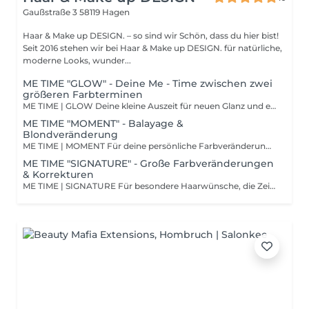
Gaußstraße 3
58119 Hagen
Haar & Make up DESIGN. – so sind wir Schön, dass du hier bist!
Seit 2016 stehen wir bei Haar & Make up DESIGN. für natürliche,
moderne Looks, wunder...
ME TIME "GLOW" - Deine Me - Time zwischen zwei
größeren Farbterminen
ME TIME | GLOW Deine kleine Auszeit für neuen Glanz und ein gepflegtes Haargefühl. Manchmal braucht es keine große Veränderung, sondern einfach einen Moment, in dem dein Haar wieder strahlt. Glow ist ideal zwischen zwei größeren Farbterminen oder immer dann, wenn deine Farbe an Frische verliert und du dir neuen Glanz und ein gepflegtes Haargefühl wünschst. Deine ME TIME beinhaltet: • individuelle Farbveredelung für ein lebendiges, harmonisches Farbergebnis • gezielten Schutz deiner Haarstruktur während der Behandlung • intensive Pflege für geschmeidiges, gepflegtes Haar • professionelles Styling & Finish Zeit für dich: ca. 1,5 Stunden Wichtig: Ein Haarschnitt ist bei Glow nicht enthalten und muss bei Wunsch separat dazugebucht werden.
ME TIME "MOMENT" - Balayage &
Blondveränderung
ME TIME | MOMENT Für deine persönliche Farbveränderung. Du möchtest heller werden, mehr Dimension in deiner Haarfarbe oder einen neuen Look, der deine Persönlichkeit unterstreicht? Dann ist Moment genau das Richtige für dich. Gemeinsam entwickeln wir ein Farbkonzept, das zu dir, deinem Typ und deinem Alltag passt – natürlich, harmonisch und individuell. Deine ME TIME beinhaltet: • persönliche Farbberatung und Entwicklung deines gewünschten Farblooks • individuell abgestimmte Farbtechniken wie Babylights, Strähnen, Balayage oder Blondservice • Farbveredelung für natürliche Übergänge und ein harmonisches Gesamtbild • Schutz und Stärkung deiner Haarstruktur während der Behandlung • intensive Pflege • individuell abgestimmter Haarschnitt • professionelles Styling & Finish • hochwertige K18 Molecular Repair Pflege für Zuhause Zeit für dich: ca. 3,5 Stunden
ME TIME "SIGNATURE" - Große Farbveränderungen
& Korrekturen
ME TIME | SIGNATURE Für besondere Haarwünsche, die Zeit, Erfahrung und ein individuelles Konzept verdienen. Manche Veränderungen brauchen mehr als einen Standardtermin. Wenn dein Haar eine aufwendigere Veränderung, mehrere Arbeitsschritte oder eine besondere Ausgangssituation mitbringt, nehmen wir uns die Zeit, die dein Haar verdient. Deine ME TIME beinhaltet: • ausführliche Beratung und Entwicklung deines persönlichen Farbziels • individuelle Analyse deiner Haarstruktur und Ausgangssituation • maßgeschneidertes Farbkonzept • anspruchsvolle Farbtechniken und individuelle Lösungen • hochwertige Farbveredelung für ein harmonisches Endergebnis • intensiven Schutz und gezielte Pflege deiner Haarstruktur • individuell abgestimmten Haarschnitt • professionelles Styling & Finish • hochwertige K18 Molecular Repair Pflege für Zuhause Zeit für dich: ca. 4,5 Stunden Weil außergewöhnliche Ergebnisse Zeit brauchen – und das gute Gefühl, in den richtigen Händen zu sein.