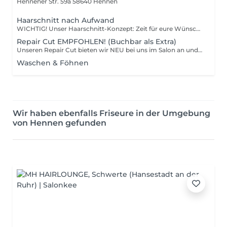
Hennener Str. 59a
58640 Hennen
Haarschnitt nach Aufwand
WICHTIG! Unser Haarschnitt-Konzept: Zeit für eure Wünsche! Da jedes Haar und jeder Look einzigartig sind, richtet sich unser Service danach, wie viel Zeit wir exklusiv für euch reservieren. Vom schnellen Auffrischen bis zur kompletten Typveränderung inklusive ausführlicher Beratung wählt ihr bei der Buchung einfach das Zeitfenster aus, das am besten zu euren Haaren und euren Plänen passt. Für den Trockenhaarschnitt gilt: Mit sauberen Haaren erscheinen!
Repair Cut EMPFOHLEN! (Buchbar als Extra)
Unseren Repair Cut bieten wir NEU bei uns im Salon an und kann einfach zum regulären Haarschnitt mit dazu gebucht werden.
Waschen & Föhnen
Wir haben ebenfalls Friseure in der Umgebung
von Hennen gefunden