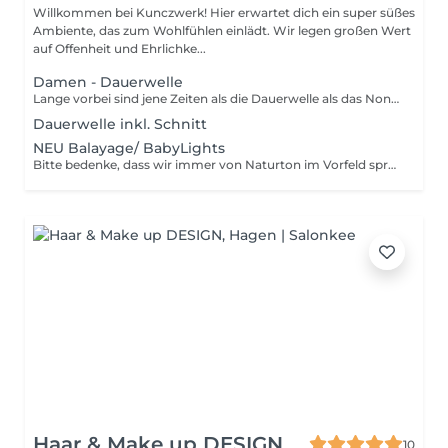
Willkommen bei Kunczwerk! Hier erwartet dich ein super süßes
Ambiente, das zum Wohlfühlen einlädt. Wir legen großen Wert
auf Offenheit und Ehrlichke...
Damen - Dauerwelle
Lange vorbei sind jene Zeiten als die Dauerwelle als das Nonplusultra der Haarmode galt. Typische Dauerwellen-Frisuren wie noch in den Achtzigern sieht man heutzutage folglich auch eher bei reiferen Damen. Die Technik, glattes Haar ohne tägliche Lockenstab-Kur in Wellenform zu bringen, ist dagegen ein nach wie vor gefragtes Können bei Friseuren. Schließlich lassen sich damit coole Wuschel-Bobs, voluminöse Wallehaare und andere Trendfrisuren zaubern, die Stars von Hollywood bis London und Berlin auf roten Teppichen und vor der Kamera tragen.
Dauerwelle inkl. Schnitt
NEU Balayage/ BabyLights
Bitte bedenke, dass wir immer von Naturton im Vorfeld sprechen sollte mehr Aufwand entstehen bitte Preis angepasst
Haar & Make up DESIGN
10