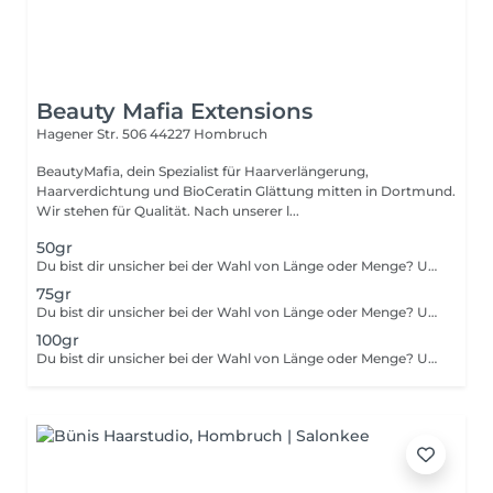
Beauty Mafia Extensions
Hagener Str. 506
44227 Hombruch
BeautyMafia, dein Spezialist für Haarverlängerung,
Haarverdichtung und BioCeratin Glättung mitten in Dortmund.
Wir stehen für Qualität. Nach unserer l...
50gr
Du bist dir unsicher bei der Wahl von Länge oder Menge? Um ein makelloses und natürliches Ergebnis zu garantieren, ist die richtige Abstimmung entscheidend. Buche dir im Zweifelsfall einfach vorab dein persönliches Beratungsgespräch wir finden gemeinsam heraus, was dein Haar zum Strahlen bringt.
75gr
Du bist dir unsicher bei der Wahl von Länge oder Menge? Um ein makelloses und natürliches Ergebnis zu garantieren, ist die richtige Abstimmung entscheidend. Buche dir im Zweifelsfall einfach vorab dein persönliches Beratungsgespräch wir finden gemeinsam heraus, was dein Haar zum Strahlen bringt.
100gr
Du bist dir unsicher bei der Wahl von Länge oder Menge? Um ein makelloses und natürliches Ergebnis zu garantieren, ist die richtige Abstimmung entscheidend. Buche dir im Zweifelsfall einfach vorab dein persönliches Beratungsgespräch wir finden gemeinsam heraus, was dein Haar zum Strahlen bringt.