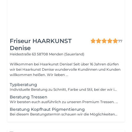
Friseur HAARKUNST
77
Denise
Heidestraße 63
58708 Menden (Sauerland)
Willkommen bei Haarkunst Denise! Seit über 16 Jahren dürfen
wir bei Haarkunst Denise wundervolle Kundinnen und Kunden
willkommen heißen. Wir lieben ...
Typberatung
Individuelle Beratung zu Schnitt, Farbe und Stil, bei der wir intensiv auf das gesamte Erscheinungsbild eingehen - abgestimmt auf Persönlichkeit,Haarstruktur&Allltag.
Beratung Tressen
Wir beraten euch ausführlich zu unseren Premium Tressen. Die 30 werden verrechnet wenn die Tressendienstleistung zu stande kommt.
Beratung Kopfhaut Pigmentierung
Bei diesem Beratungstermin schauen wir die Möglichkeiten der Kopfhaut Pigmentierung und besprechen den weiteren Verlauf. Die kosten von 30,00 werden verrechnet wenn der Termin zu stande kommt. Für diese Dienstleistung rufen Sie uns gerne im Salon an.