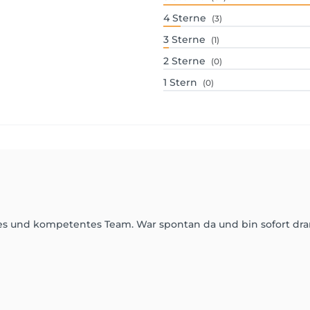
4
Sterne
(3)
3
Sterne
(1)
2
Sterne
(0)
1
Stern
(0)
tes und kompetentes Team. War spontan da und bin sofort dr