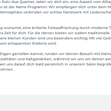
uhr-Aue Quartier, laden wir dich ein, eine Auszeit vom Allt
oso ist der Name Programm: Wir empfangen dich unter dem M
n Atmosphäre verbinden wir echtes Handwerk mit Leidenschaft
ng wünschst, eine brillante Farbauffrischung durch moderne 
 Zeit für dich. Für die Herren bieten wir zudem traditionelle
nsere kleinen Kunden sind uns besonders wichtig: Mit viel G
inem entspannten Erlebnis wird.
n Zügen genießen kannst, runden wir deinen Besuch mit klein
zialitäten und Kaltgetränken, während wir uns um deinen p
uen uns darauf, dich bald persönlich in unserem Salon begrü
wöhnen.