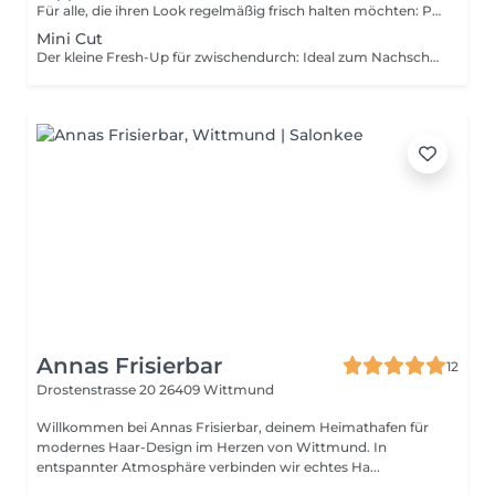
Für alle, die ihren Look regelmäßig frisch halten möchten: Präziser Maschinenhaarschnitt oder ein schnelles Auffrischen der Seiten zwischen zwei größeren Haarschnitten.
Mini Cut
Der kleine Fresh-Up für zwischendurch: Ideal zum Nachschneiden von Konturen, dem Auffrischen des Nackens oder Kürzen des Ponys. Perfekt, wenn nur kleine Anpassungen nötig sind und dein Look schnell wieder sauber sitzen soll.
Annas Frisierbar
12
Drostenstrasse 20
26409 Wittmund
Willkommen bei Annas Frisierbar, deinem Heimathafen für
modernes Haar-Design im Herzen von Wittmund. In
entspannter Atmosphäre verbinden wir echtes Ha...