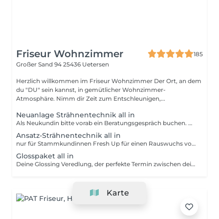
Friseur Wohnzimmer
185
Großer Sand 94
25436 Uetersen
Herzlich willkommen im Friseur Wohnzimmer Der Ort, an dem
du "DU" sein kannst, in gemütlicher Wohnzimmer-
Atmosphäre. Nimm dir Zeit zum Entschleunigen,...
Neuanlage Strähnentechnik all in
Als Neukundin bitte vorab ein Beratungsgespräch buchen. Feinste Handarbeit für fliessende Übergänge bis hin zur maximalen Helligkeit, ob eine traditionelle Freihand Balayage, die Airtouch Technik oder Babylights. Hier wird mit Olaplex, zum Aufbau der Haarstruktur, gearbeitet, einem individuelles Gloss, um deine neue Haarfarbe zu personalisieren, eine individuelle Haarpflege, ein Typgerechten Haarschnitt und das Styling, gehören selbstverständlich zu jeder Session dazu. Die Wahl der passenden Session richtet sich nach deiner individuellen Haarfülle und den gewünschten Details. So stellen wir sicher, dass wir genau die Zeit und Produktmenge einplanen, die dein Haar für ein perfektes Ergebnis benötigt. Als Neukundin bitte vorab einen Beratungstermin buchen.
Ansatz-Strähnentechnik all in
nur für Stammkundinnen Fresh Up für einen Rauswuchs von maximal 4cm Für alle die regelmässig ca alle 3 Monate frische Strähnen am Ansatz haben möchten Inklusive Olaplex, Gloss, Kopfmassage, Schnitt und Styling
Glosspaket all in
Deine Glossing Veredlung, der perfekte Termin zwischen deinen Strähnenbehandlungen, inklusive Pflegeritual,ein Typgerechter Haarschnitt und das Styling gehören selbstverständlich zu jeder Session dazu. Die Wahl der passenden Session richtet sich nach deiner individuellen Haarfülle und den gewünschten Details. So stellen wir sicher, dass wir genau die Zeit und Produktmenge einplanen, die dein Haar für ein perfektes Ergebnis benötigt.
Karte