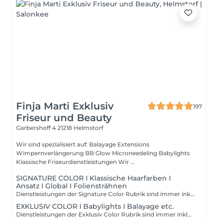
Finja Marti Exklusiv
197
Friseur und Beauty
Garbershoff 4
21218 Helmstorf
Wir sind spezialisiert auf: Balayage Extensions
Wimpernverlängerung BB Glow Microneedeling Babylights
Klassische Friseurdienstleistungen Wir ...
SIGNATURE COLOR I Klassische Haarfarben I
Ansatz I Global I Foliensträhnen
Dienstleistungen der Signature Color Rubrik sind immer inklusive einer Haarwäsche und einer Express Pflege. Die Preise verstehen sich als "ab" Preise. Vor Ort kann der Preis je nach Zeit und Material Aufwand variieren. Ab 18 Jahren
EXKLUSIV COLOR I Babylights I Balayage etc.
Dienstleistungen der Exklusiv Color Rubrik sind immer inklusive einer Haarwäsche und einer Veredlung und Express Pflege. Die Preise verstehen sich als "ab" Preise. Vor Ort kann der Preis je nach Zeit und Material Aufwand variieren. Ab 18 Jahren.