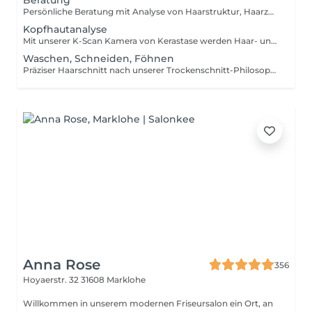
Beratung
Persönliche Beratung mit Analyse von Haarstruktur, Haarzustand und gewünschtem Ergebnis. Wir erklären, was möglich ist, und empfehlen die passende Dienstleistung. Die 30 € Beratungsgebühr wird bei Durchführung der Dienstleistung vollständig verrechnet.
Kopfhautanalyse
Mit unserer K-Scan Kamera von Kerastase werden Haar- und Kopfhautprobleme analysiert, ausgewertet und mit einer auf den Kunden abgestimmten Produktempfehlung gelöst.
Waschen, Schneiden, Föhnen
Präziser Haarschnitt nach unserer Trockenschnitt-Philosophie. Haarstruktur, Haarfall, Wirbel und Kopfform werden individuell berücksichtigt. Nach dem Schnitt folgt eine entspannte Haarwäsche im Wellnessbereich mit Kopfmassage. Anschließend wird das Haar professionell geföhnt und gestylt.
Anna Rose
356
Hoyaerstr. 32
31608 Marklohe
Willkommen in unserem modernen Friseursalon ein Ort, an