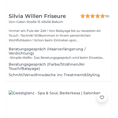
Silvia Willen Friseure
110
Von-Galen-Straße 15
49456 Bakum
Immer am Puls der Zeit ! Von Balayage bis zu neuesten Air
Touch -Technik! Willkommen in Ihrem persönlichen
Wohlfühlsalon ! Schon beim Eintreten spür...
Beratungsgespräch (Haarverlängerung /
Verdichtung)
-Simplie Wefts- Das Beratungsgespräch wird beim Einsetzen verrechnet inkl. einer kostenlosen Extensions-Bürste als Goodie für dich gratis dazu! Jetzt Termin sichern!
Beratungsgespräch (Farbe/Strähnen/Air
Touch/Balayage)
Schnitt/Verwöhnwäsche inc Treatment&Styling