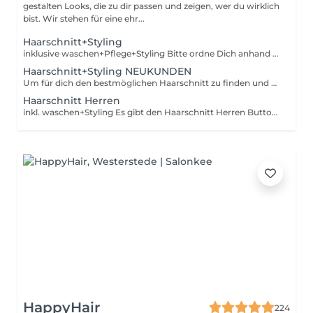
gestalten Looks, die zu dir passen und zeigen, wer du wirklich
bist. Wir stehen für eine ehr...
Haarschnitt+Styling
inklusive waschen+Pflege+Styling Bitte ordne Dich anhand unseres Bildbeispiels in S/M/L ein. Neuschnitt = größere Veränderung in Länge und/oder Form. Inklusive individuelle Beratung Einfache Kinderhaarschnitt fallen unter Haarschnitt S. Männer werden gebeten den Haarschnitt Herren Button zu nutzen, da nicht jeder von uns diese Dienstleistung ausführt und dadurch die richtigen Mitarbeitenden zur Auswahl angezeigt werden :)
Haarschnitt+Styling NEUKUNDEN
Um für dich den bestmöglichen Haarschnitt zu finden und um dich und deine Haare kennenzulernen, nehmen wir uns bei deinem ersten Termin mehr Zeit. Inkl. pflegender Haarwäsche + Styling. Bitte ordne Dich anhand unseres Bildbeispiels in S/M/L ein. Neuschnitt = größere Veränderung in Länge und/oder Form.
Haarschnitt Herren
inkl. waschen+Styling Es gibt den Haarschnitt Herren Button extra, da nicht jeder von uns diese Dienstleistung ausführt und dir dadurch die richtigen Mitarbeitenden zur Auswahl angezeigt werden :) Haarschnitt Teil = zb. nur die Seiten Für Fade Cut, Mullet, Crop etc. bitte Melissa wählen.
HappyHair
224