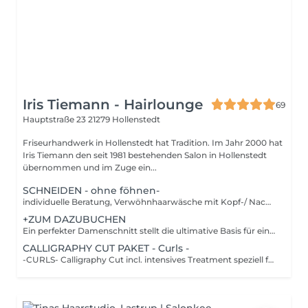
Iris Tiemann - Hairlounge
69
Hauptstraße 23
21279 Hollenstedt
Friseurhandwerk in Hollenstedt hat Tradition. Im Jahr 2000 hat
Iris Tiemann den seit 1981 bestehenden Salon in Hollenstedt
übernommen und im Zuge ein...
SCHNEIDEN - ohne föhnen-
individuelle Beratung, Verwöhnhaarwäsche mit Kopf-/ Nacken- / Rückenmassage, Typgerechter Haarschnitt
+ZUM DAZUBUCHEN
Ein perfekter Damenschnitt stellt die ultimative Basis für einfaches Styling im heimischen Badezimmer dar. Ob nun glattes, langes, welliges oder lockiges Haar, es werden diverse handwerkliche Techniken angewendet, um aus jedem Haartyp das Beste herauszuholen.
CALLIGRAPHY CUT PAKET - Curls -
-CURLS- Calligraphy Cut incl. intensives Treatment speziell für Locken. Das rundum sorglos Paket der Friseure ist Waschen-Schneiden-Föhnen. Hier kannst dich entspannt zurücklehnen und dich erwartet am Ende ein neuer Haarschnitt mit dem perfekt abgestimmten Produkt & Styling. Im Calligraphy Cut vereinen sich handwerkliche Sorgfalt, kreative Leidenschaft und technische Innovation. Hierfür hat Frank Brormann mit dem Calligraph ein spezielles Schneide-Tool entwickelt, dessen visionäres Konzept nun patentiert ist und dessen einzigartige Anwendungstechnik weltweit nur von einer erlesenen Auswahl an intensiv geschulten Experten beherrscht wird. Das Geheimnis: der Calligraph schneidet das Haar durch seine leicht gekippte Klinge schräg an, vergleichbar mit dem behutsamen Schnitt eines Blütenstengels. Das Haar wird hierdurch nicht verletzt, vielmehr gelingt durch eine betont sanfte Führung der Klinge eine sichtbare Bewegung im Haar, die es voller erscheinen lässt und mehr Volumen in der Frisur zaubert. Das Haar lässt sich einfacher frisieren und der Schnitt hält länger.