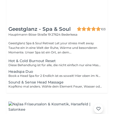
Geestglanz - Spa & Soul
103
Hauptmann-Böse-Straße 19
27624 Bederkesa
Geestglanz Spa & Soul Retreat Let your stress melt away
Tauche ein in eine Welt der Ruhe, Wärme und besonderen
Momente. Unser Spa ist ein Ort, an dem...
Hot & Cold Burnout Reset
Diese Behandlung ist für alle, die nicht einfach nur eine Massage brauchen, sondern einen echten Reset. Zum Ablauf: Der Einstieg beginnt mit einem kalten Fußbad, das den Körper erfrischt, die Sinne klärt und dich aus dem Gedankenkarussell zurück in den Moment holt. Danach folgt eine warme, fließende Stretch-in-Massage mit Kerzenöl, angelehnt an Elemente der Thai-Massage. Sanfte Dehnungen, ruhige Griffe und wohltuende Wärme lösen körperliche Anspannung und bringen dein Nervensystem Schritt für Schritt runter. Headspa-Part: Kopfhaut, Nacken, Schläfen und Haaransatz werden intensiv behandelt, massiert und stimuliert. Der Fokus liegt komplett auf Loslassen, Abschalten und mentaler Entlastung. Als Abschluss folgt ein warmer Stirnölguss, der das Ritual noch tiefer macht und den Kopf endgültig in den absoluten Ruhemodus bringt. Eine Behandlung für Menschen, die nur noch funktionieren. Aktion: 90 min- 90 € statt 149 €
Headspa Duo
Book a Head Spa for 2 Endlich ist es soweit! Hier oben im Norden haben wir schon alle lange darauf gewartet. Headspa zu 2 nebeneinander genießen! Preise gelten nur für Juni & Juli! Head Spa 45 Minuten - ohne Föhnservice Head Spa 60 Minuten - ohne Föhnservice Head Spa 75 Minuten - Professionelles Föhnen durch uns inclusive Head Spa 90 Minuten - Professionelles Föhnen durch uns inclusive
Sound & Sense Head Massage
Kopfkino mal anders. Wähle dein Element Feuer, Wasser oder Bubbles und erlebe eine einzigartige Klangmassage auf unserer vibroakustischen Soundliege. Der gewählte Klang wird sanft in deinen Körper übertragen, während der Fokus ganz auf deinem Kopf liegt. Dich erwartet eine tief entspannende Kopfanwendung mit: -wohltuenden Massagetools für Kopfhaut & Haaransatz -streichenden Griffen im Nacken-, Schulter- und Armbereich -bewusstem Scalp-Flow zur mentalen Entlastung Ohne Wasser aber mit maximalem Kopf- & Oberkörpergefühl!