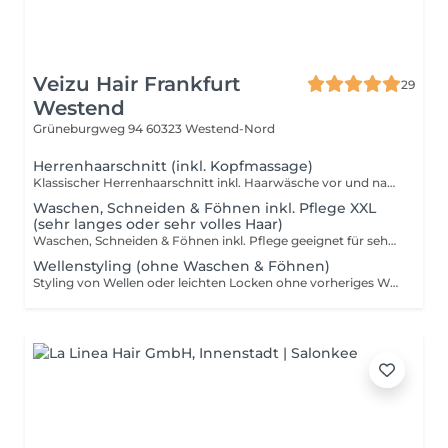
Veizu Hair Frankfurt
29
Westend
Grüneburgweg 94
60323 Westend-Nord
Herrenhaarschnitt (inkl. Kopfmassage)
Klassischer Herrenhaarschnitt inkl. Haarwäsche vor und nach dem Schnitt, entspannender Kopfmassage und professionellem Styling.
Waschen, Schneiden & Föhnen inkl. Pflege XXL
(sehr langes oder sehr volles Haar)
Waschen, Schneiden & Föhnen inkl. Pflege geeignet für sehr langes oder besonders volles Haar (z. B. ab mittlerem Rücken bis Taille oder bei sehr dichter Haarstruktur). Für diesen Termin ist ein entsprechend längerer Zeitrahmen vorgesehen. Wir sorgen für ein gepflegtes, typgerechtes Ergebnis mit anschließendem Styling.
Wellenstyling (ohne Waschen & Föhnen)
Styling von Wellen oder leichten Locken ohne vorheriges Waschen und Föhnen. Bitte komme mit frisch gewaschenem und glatt geföhnten Haar, damit wir ein optimales und haltbares Ergebnis erzielen können. Diese Leistung beinhaltet kein Waschen, Föhnen sowie keine Steck- oder Flechtfrisuren.