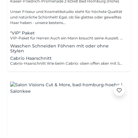
Kaiser-Friedrich-Promenade 2
61348 Bad Homburg (Höhe)
Unser Friseur und Kosmetikstudio steht für höchste Qualität
und natürliche Schönheit! Egal, ob Sie glattes oder gewelltes
Haar haben - unsere bestens...
"VIP" Paket
VIP-Paket für Herren Auch ein Mann braucht seine Auszeit. Genieße Entspannung mit Kopfmassage, Haarwäsche und Pflege für Haar und Haut. Anschließend erhältst du einen präzisen Haarschnitt und ein individuelles Styling. Verlasse den Salon mit einem frischen Look und neuer Energie bereit, die Welt zu erobern.
Waschen Schneiden Föhnen mit oder ohne
Stylen
Cabrio Haarschnitt
Cabrio-Haarschnitt Wie beim Cabrio: oben offen aber mit Stil Ein Haarschnitt, der Spaß macht und perfekt zu dir passt. Dort, wo das Haar etwas weniger wird (meist am Oberkopf), arbeiten wir präzise und geschickt ohne gleich alles abzudachlos zu machen. Die Seiten werden sauber mit einem weichen Übergang geschnitten, sodass ein moderner, harmonischer Look entsteht. Am Ende: frisch, gepflegt und bereit für den perfekten Auftritt auch ohne Dach