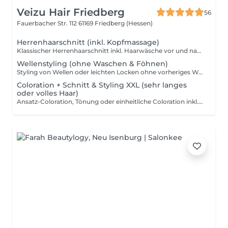
Veizu Hair Friedberg
56
Fauerbacher Str. 112
61169 Friedberg (Hessen)
Herrenhaarschnitt (inkl. Kopfmassage)
Klassischer Herrenhaarschnitt inkl. Haarwäsche vor und nach dem Schnitt, entspannender Kopfmassage und professionellem Styling.
Wellenstyling (ohne Waschen & Föhnen)
Styling von Wellen oder leichten Locken ohne vorheriges Waschen und Föhnen. Bitte komme mit frisch gewaschenem und glatt geföhnten Haar, damit wir ein optimales und haltbares Ergebnis erzielen können. Diese Leistung beinhaltet kein Waschen, Föhnen sowie keine Steck- oder Flechtfrisuren.
Coloration + Schnitt & Styling XXL (sehr langes
oder volles Haar)
Ansatz-Coloration, Tönung oder einheitliche Coloration inkl. Schnitt und Föhnen – geeignet für sehr langes oder besonders volles Haar. Ideal zur Ansatzbehandlung, Farbauffrischung oder Grauhaarabdeckung. Möchtest du zusätzlich deine Längen und Spitzen auffrischen, empfehlen wir dir, ein Glossing dazuzubuchen, um mehr Glanz und Frische ins Haar zu bringen. Wichtig: Dieses Paket beinhaltet keine Strähnen, Highlights oder Balayage. Solltest du heller werden oder mehr Dimension im Haar wünschen, buche bitte eine entsprechende Strähnen- oder Balayage-Behandlung. Eine gleichmäßige Hellerfärbung ohne Strähnen ist nur in Ausnahmefällen möglich und erfordert eine vorherige Rücksprache mit unserem Team (nur bei unbehandeltem Naturhaar). Der Preis kann je nach Materialverbrauch und individuellem Aufwand variieren (z. B. bei längeren Ansätzen oder höherem Farbbedarf), damit wir dein Ergebnis in gewohnter Qualität umsetzen können.