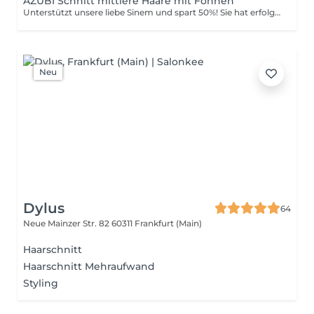
AZUBI Schnitt mittlere Haare mit Föhnen
Unterstützt unsere liebe Sinem und spart 50%! Sie hat erfolgreich Ihre Zwischenprüfung absolviert und muss Ihre Schnelligkeit und Routine ausarbeiten. Daher dauert der Termin länger als normal. 2.Std. sind vorgesehen. Bei fragen gerne anrufen.
Neu
Dylus
64
Neue Mainzer Str. 82
60311 Frankfurt (Main)
Haarschnitt
Haarschnitt Mehraufwand
Styling