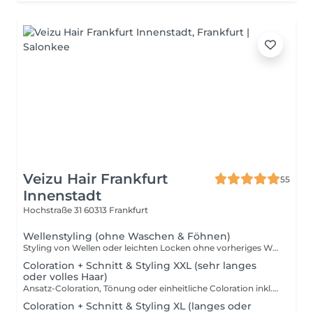
Veizu Hair Frankfurt
55
Innenstadt
Hochstraße 31
60313 Frankfurt
Wellenstyling (ohne Waschen & Föhnen)
Styling von Wellen oder leichten Locken ohne vorheriges Waschen und Föhnen. Bitte komme mit frisch gewaschenem und glatt geföhnten Haar, damit wir ein optimales und haltbares Ergebnis erzielen können. Diese Leistung beinhaltet kein Waschen, Föhnen sowie keine Steck- oder Flechtfrisuren.
Coloration + Schnitt & Styling XXL (sehr langes
oder volles Haar)
Ansatz-Coloration, Tönung oder einheitliche Coloration inkl. Schnitt und Föhnen – geeignet für sehr langes oder besonders volles Haar. Ideal zur Ansatzbehandlung, Farbauffrischung oder Grauhaarabdeckung. Möchtest du zusätzlich deine Längen und Spitzen auffrischen, empfehlen wir dir, ein Glossing dazuzubuchen, um mehr Glanz und Frische ins Haar zu bringen. Wichtig: Dieses Paket beinhaltet keine Strähnen, Highlights oder Balayage. Solltest du heller werden oder mehr Dimension im Haar wünschen, buche bitte eine entsprechende Strähnen- oder Balayage-Behandlung. Eine gleichmäßige Hellerfärbung ohne Strähnen ist nur in Ausnahmefällen möglich und erfordert eine vorherige Rücksprache mit unserem Team (nur bei unbehandeltem Naturhaar). Der Preis kann je nach Materialverbrauch und individuellem Aufwand variieren (z. B. bei längeren Ansätzen oder höherem Farbbedarf), damit wir dein Ergebnis in gewohnter Qualität umsetzen können.
Coloration + Schnitt & Styling XL (langes oder