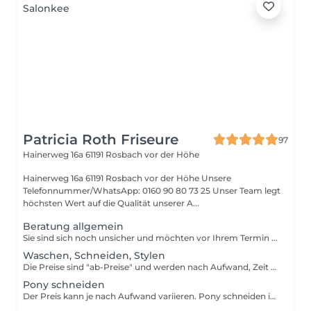
Patricia Roth Friseure
97
Hainerweg 16a
61191 Rosbach vor der Höhe
Hainerweg 16a 61191 Rosbach vor der Höhe Unsere
Telefonnummer/WhatsApp: 0160 90 80 73 25 Unser Team legt
höchsten Wert auf die Qualität unserer A...
Beratung allgemein
Sie sind sich noch unsicher und möchten vor Ihrem Termin wissen was machbar ist und was nicht? Sie haben eine größere Veränderung geplant oder sind sich unsicher, welcher Service zu Ihnen passt? Buchen Sie jetzt ein Beratungsgespräch um mit uns gemeinsam Ihren Typ, Vorstellungen, Farben, Pflegeroutine und Styling zu besprechen. Der Preis Beratungstermins wird am Tag der Behandlung abgezogen. Info: Wenn der Termin nicht mind. 24h vorher abgesagt wird, behalten wir uns vor eine Gebühr von mind. 50% in Rechnung zu stellen.
Waschen, Schneiden, Stylen
Die Preise sind "ab-Preise" und werden nach Aufwand, Zeit etc. berechnet und können dementsprechend variieren. S: kurzes Haar, Ohren frei M: Haarlänge bis zur Schulter (nicht aufliegend oder Schulterblatt) L: Haarlänge ab der Schulter XL: Haarlänge ab Brusthöhe Info: Wenn der Termin nicht mind. 24h vorher abgesagt wird, behalten wir uns vor eine Gebühr von mind. 50% in Rechnung zu stellen.
Pony schneiden
Der Preis kann je nach Aufwand variieren. Pony schneiden in der Form nur frisch gewaschen und geföhnt möglich! Ansonsten bitte Waschen, Stylen + Pony schneiden auswählen. Info: Wenn der Termin nicht mind. 24h vorher abgesagt wird, behalten wir uns vor eine Gebühr von mind. 50% in Rechnung zu stellen.