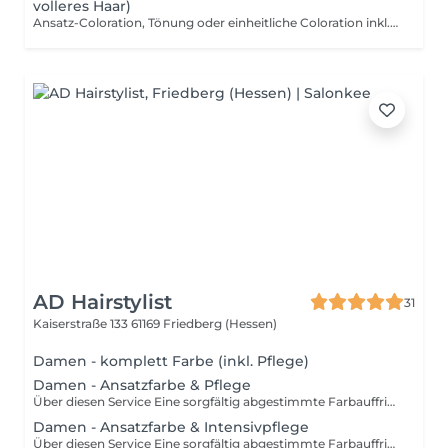
volleres Haar)
Ansatz-Coloration, Tönung oder einheitliche Coloration inkl. Schnitt und Föhnen – geeignet für längeres oder volleres Haar. Ideal zur Ansatzbehandlung, Farbauffrischung oder Grauhaarabdeckung. Möchtest du zusätzlich deine Längen und Spitzen auffrischen, empfehlen wir dir, ein Glossing dazuzubuchen, um mehr Glanz und Frische ins Haar zu bringen. Wichtig: Dieses Paket beinhaltet keine Strähnen, Highlights oder Balayage. Solltest du heller werden oder mehr Dimension im Haar wünschen, buche bitte eine entsprechende Strähnen- oder Balayage-Behandlung. Eine gleichmäßige Hellerfärbung ohne Strähnen ist nur in Ausnahmefällen möglich und erfordert eine vorherige Rücksprache mit unserem Team (nur bei unbehandeltem Naturhaar). Der Preis kann je nach Materialverbrauch und individuellem Aufwand variieren (z. B. bei längeren Ansätzen oder höherem Farbbedarf), damit wir dein Ergebnis in gewohnter Qualität umsetzen können. Bitte beachte: Sollte sich vor Ort herausstellen, dass dein Haar besonders lang oder sehr aufwendig ist, wird das entsprechend passende, nächstgrößere Paket (XXL) berechnet.
AD Hairstylist
31
Kaiserstraße 133
61169 Friedberg (Hessen)
Damen - komplett Farbe (inkl. Pflege)
Damen - Ansatzfarbe & Pflege
Über diesen Service Eine sorgfältig abgestimmte Farbauffrischung, die nur den Haaransatz bedeckt. Abgesehen von der Wiederherstellung des vollständigen Looks hilft dir diese Technik, das unangenehme rauswachsen der Farbe zu vermeiden. Stelle deinen Farbton mit einer perfekten Ansatzfarbe wieder her. Gut zu Wissen Nach einer Coloration braucht dein Haar eine passende Pflege. Für langen Erhalt deiner Farbe lohnen sich besonders im Sommer Shampoos oder spezielle Pflegeprodukte mit Sonnenfilter.
Damen - Ansatzfarbe & Intensivpflege
Über diesen Service Eine sorgfältig abgestimmte Farbauffrischung, die nur den Haaransatz bedeckt. Abgesehen von der Wiederherstellung des vollständigen Looks hilft dir diese Technik, das unangenehme rauswachsen der Farbe zu vermeiden. Stelle deinen Farbton mit einer perfekten Ansatzfarbe wieder her. Gut zu Wissen Nach einer Coloration braucht dein Haar eine passende Pflege. Für langen Erhalt deiner Farbe lohnen sich besonders im Sommer Shampoos oder spezielle Pflegeprodukte mit Sonnenfilter.