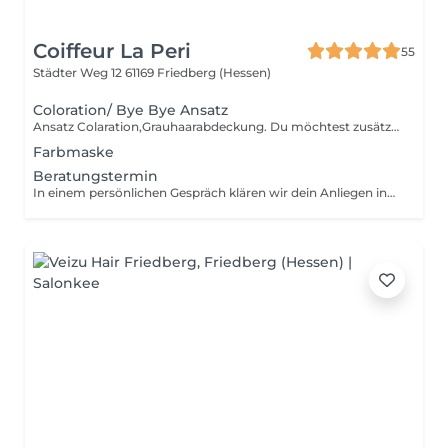
Coiffeur La Peri
55
Städter Weg 12
61169 Friedberg (Hessen)
Coloration/ Bye Bye Ansatz
Ansatz Colaration,Grauhaarabdeckung. Du möchtest zusätzlich zu deinem Ansatz deine Längen & Spitzen aufgefrischt haben, um mehr Glanz und Frische ins Haar zu bekommen? Buche bitte Glossing hinzu. Nur in Verbindung mit einem Haarschnitt oder Styling buchbar! Der Preis kann bei erhöhtem Materialverbrauch & Aufwand variieren.
Farbmaske
Beratungstermin
In einem persönlichen Gespräch klären wir dein Anliegen individuell und zielgerichtet. Du erhältst konkrete Empfehlungen sowie klare nächste Schritte.Dauer: ca. 30 Minuten