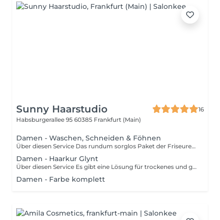
Sunny Haarstudio
16
Habsburgerallee 95
60385 Frankfurt (Main)
Damen - Waschen, Schneiden & Föhnen
Über diesen Service Das rundum sorglos Paket der Friseure ist Waschen-Schneiden-Föhnen. Hier kannst dich entspannt zurücklehnen und dich erwartet am Ende ein neuer Haarschnitt mit dem perfekt abgestimmten Styling.
Damen - Haarkur Glynt
Über diesen Service Es gibt eine Lösung für trockenes und geschädigtes Haar, bei der du deine wohlverdienten Mähne nicht abschneiden musst. Versuche eine feuchtigkeitsspende Haarkur zur Reparatur deines Haares. Dank dieser Behandlung gibt es immer noch Hoffnung für trockenes, gebrechliches und stumpfes Haar.
Damen - Farbe komplett