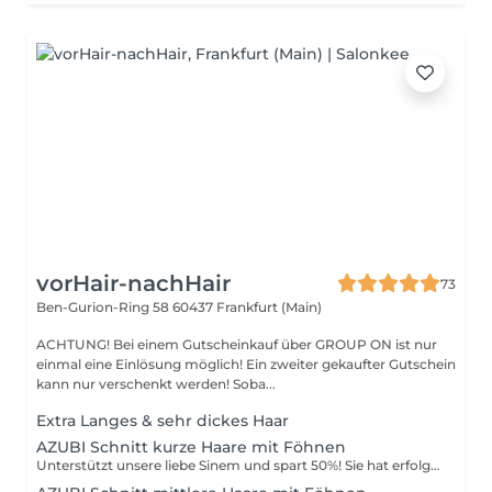
vorHair-nachHair
73
Ben-Gurion-Ring 58
60437 Frankfurt (Main)
ACHTUNG! Bei einem Gutscheinkauf über GROUP ON ist nur
einmal eine Einlösung möglich! Ein zweiter gekaufter Gutschein
kann nur verschenkt werden! Soba...
Extra Langes & sehr dickes Haar
AZUBI Schnitt kurze Haare mit Föhnen
Unterstützt unsere liebe Sinem und spart 50%! Sie hat erfolgreich Ihre Zwischenprüfung absolviert und muss Ihre Schnelligkeit und Routine ausarbeiten. Daher dauert der Termin länger als normal. 2.Std. sind vorgesehen. Bei fragen gerne anrufen.