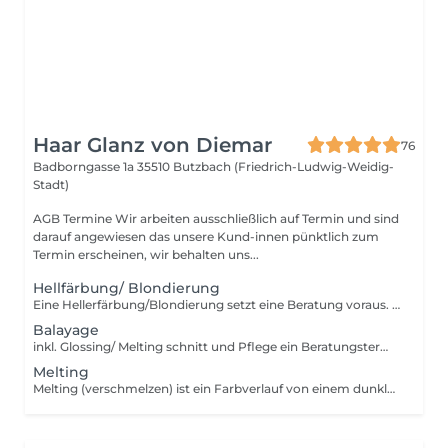
Haar Glanz von Diemar
76
Badborngasse 1a
35510 Butzbach (Friedrich-Ludwig-Weidig-
Stadt)
AGB Termine Wir arbeiten ausschließlich auf Termin und sind
darauf angewiesen das unsere Kund-innen pünktlich zum
Termin erscheinen, wir behalten uns...
Hellfärbung/ Blondierung
Eine Hellerfärbung/Blondierung setzt eine Beratung voraus. Eine Beratung ist einzeln buchbar.
Balayage
inkl. Glossing/ Melting schnitt und Pflege ein Beratungstermin ist erforderlich
Melting
Melting (verschmelzen) ist ein Farbverlauf von einem dunkleren Ton am Ansatz und heller werdenden Längen und Spitzen. Vorrausetzung dafür sind Strähnen oder eine Balayage.