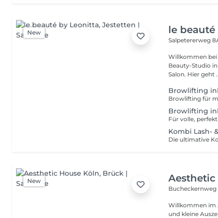
le beauté
New
Salpetererweg 
Willkommen bei le beauté wo Ästhetik auf 
Beauty-Studio in 
Salon. Hier geht ..
Browlifting in
Browlifting i
Kombi Lash- &
Aesthetic
New
Bucheckernweg
Willkommen im A
und kleine Ausze