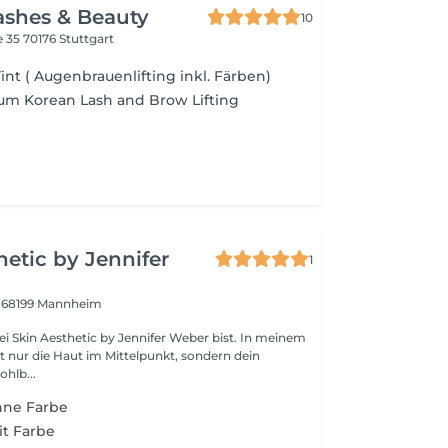
ashes & Beauty
10
e 35
70176 Stuttgart
 Tint ( Augenbrauenlifting inkl. Färben)
um Korean Lash and Brow Lifting
hetic by Jennifer
1
8
68199 Mannheim
Skin Aesthetic by Jennifer Weber bist. In meinem
ht nur die Haut im Mittelpunkt, sondern dein
ohlb...
hne Farbe
it Farbe