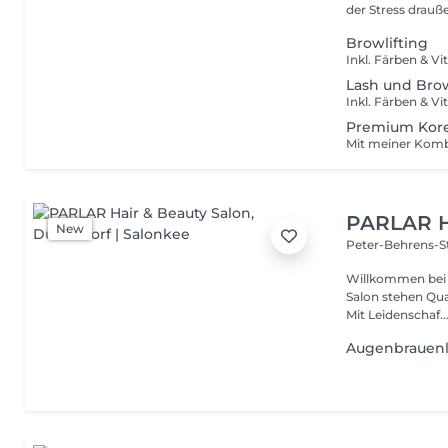
der Stress drauße
Browlifting
Inkl. Färben & Vi
Lash und Brow
Inkl. Färben & Vi
Premium Korea
PARLAR H
New
Peter-Behrens-S
Willkommen bei P
Salon stehen Qual
Mit Leidenschaf..
Augenbrauenl