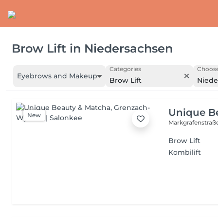
Brow Lift
in
Niedersachsen
Categories
Choose
Eyebrows and Makeup
Brow Lift
Niede
Unique B
New
Markgrafenstraß
Brow Lift
Kombilift