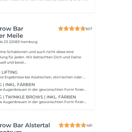
Brow Bar
607
r Meile
ße 23
22083 hamburg
keine Schablonen und auch nicht diese eine
ir betrachten Dich und Deine
ell und berat...
 LIFTING
Für noch schönere Ergebnisse bei Asiatischen, störrischen oder nach unten wachsende Wimpern. Wir beraten dich vor Ort gerne, welche Lifting Methode für deine Wimpern am Besten geeignet ist.
 | INKL. FÄRBEN
Zuerst werden die Augenbrauen in der gewünschten Form fixiert und anschließend mit Hilfe von zwei Lotionen dauerhaft in diese Form gebracht. Das fertige Ergebnis hält bis zu sechs Wochen.Das Browlifting ist die ideale Möglichkeit mehr Volumen in Deine Augenbrauen zu zaubern. Sehr schmale Augenbrauen werden einfach doppelt so breit geschummelt. Die Augen wirken durch den nach oben gebürsteten Look größer und offener. Bitte beachte, dass diese Dienstleistung für schwangere & stillende ausgenommen ist.
 | TWINKLE BROWS | INKL. FÄRBEN
Zuerst werden die Augenbrauen in der gewünschten Form fixiert und anschließend mit Hilfe von zwei Lotionen dauerhaft in diese Form gebracht. Das fertige Ergebnis hält bis zu sechs Wochen.Das Browlifting ist die ideale Möglichkeit mehr Volumen in Deine Augenbrauen zu zaubern. Sehr schmale Augenbrauen werden einfach doppelt so breit geschummelt. Die Augen wirken durch den nach oben gebürsteten Look größer und offener. Bitte beachte, dass diese Dienstleistung für schwangere & stillende ausgenommen ist.
row Bar Alstertal
481