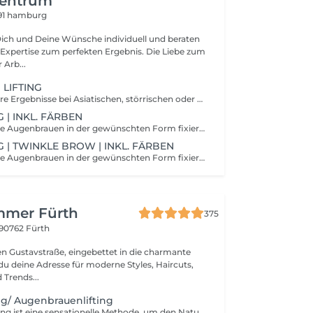
zentrum
91 hamburg
Dich und Deine Wünsche individuell und beraten
ertise zum perfekten Ergebnis. Die Liebe zum
 Arb...
 LIFTING
Für noch schönere Ergebnisse bei Asiatischen, störrischen oder nach unten wachsende Wimpern. Wir beraten dich vor Ort gerne, welche Lifting Methode für deine Wimpern am Besten geeignet ist.
 | INKL. FÄRBEN
Zuerst werden die Augenbrauen in der gewünschten Form fixiert und anschließend mit Hilfe von zwei Lotionen dauerhaft in diese Form gebracht. Das fertige Ergebnis hält bis zu sechs Wochen.Das Browlifting ist die ideale Möglichkeit mehr Volumen in Deine Augenbrauen zu zaubern. Sehr schmale Augenbrauen werden einfach doppelt so breit geschummelt. Die Augen wirken durch den nach oben gebürsteten Look größer und offener. Bitte beachte, dass diese Dienstleistung für schwangere & stillende ausgenommen ist.
 | TWINKLE BROW | INKL. FÄRBEN
Zuerst werden die Augenbrauen in der gewünschten Form fixiert und anschließend mit Hilfe von zwei Lotionen dauerhaft in diese Form gebracht. Das fertige Ergebnis hält bis zu sechs Wochen.Das Browlifting ist die ideale Möglichkeit mehr Volumen in Deine Augenbrauen zu zaubern. Sehr schmale Augenbrauen werden einfach doppelt so breit geschummelt. Die Augen wirken durch den nach oben gebürsteten Look größer und offener. Bitte beachte, dass diese Dienstleistung für schwangere & stillende ausgenommen ist.
mmer Fürth
375
90762 Fürth
en Gustavstraße, eingebettet in die charmante
 du deine Adresse für moderne Styles, Haircuts,
 Trends...
g/ Augenbrauenlifting
Das Wimpernlifting ist eine sensationelle Methode, um den Naturwimpern einen starken Schwung nach oben zu verleihen. Das Browlifting ist eine innovative Beauty-Behandlung, die durch sanftes Anheben und Formen der Augenbrauen einen wachen und ausdrucksstarken Blick schafft.