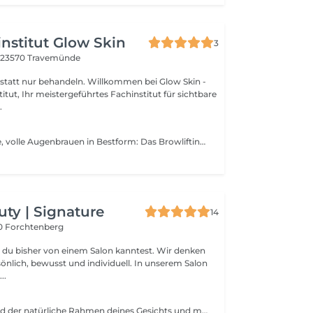
nstitut Glow Skin
3
1
23570 Travemünde
handeln. Willkommen bei Glow Skin -
itut, Ihr meistergeführtes Fachinstitut für sichtbare
.
Perfekt geformte, volle Augenbrauen in Bestform: Das Browlifting hebt die Härchen sanft an und sorgt für eine harmonische, ausdrucksstarke Kontur. Für ein gepflegten Look, der den ganzen Tag hält.
uty | Signature
14
0 Forchtenberg
as du bisher von einem Salon kanntest. Wir denken
, bewusst und individuell. In unserem Salon
..
Augenbrauen sind der natürliche Rahmen deines Gesichts und machen den Unterschied zwischen gut und wow. Mit unserem Brow Lifting bringen wir deine Brauen sanft in Form und fixieren sie so, dass sie voller, gleichmäßiger und ausdrucksstärker wirken. Das Ergebnis: ein wacher, frischer Blick, der begeistert ohne tägliches Nachzeichnen oder Gel. Perfekt, wenn du dir gepflegte Leichtigkeit wünschst, die den ganzen Tag hält. Für Frauen, die natürliche Schönheit betonen wollen, ohne künstlich zu wirken. Ein kleines Extra mit großer Wirkung dezent, aber sichtbar.