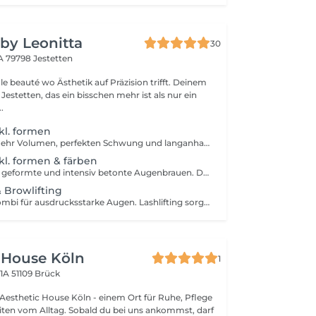
 by Leonitta
30
8A
79798 Jestetten
Präzision trifft. Deinem
Jestetten, das ein bisschen mehr ist als nur ein
.
kl. formen
Browlifting für mehr Volumen, perfekten Schwung und langanhaltende Form. Für ausdrucksstarke Brows ohne tägliches Styling.
nkl. formen & färben
Für volle, perfekt geformte und intensiv betonte Augenbrauen. Die Härchen werden sanft geliftet, in deine Wunschform gebracht und passend zu deinem Typ gefärbt für einen ausdrucksstarken Look, der wochenlang hält.
 Browlifting
Die ultimative Kombi für ausdrucksstarke Augen. Lashlifting sorgt für geschwungene Wimpern, während Browlifting deinen Brauen Fülle und Definition verleiht. Abgerundet wird die Behandlung mit präzisem Zupfen oder Waxing.
 House Köln
1
 1A
51109 Brück
esthetic House Köln - einem Ort für Ruhe, Pflege
iten vom Alltag. Sobald du bei uns ankommst, darf