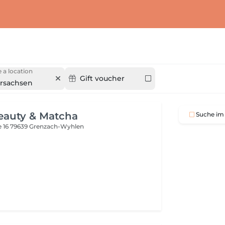
 a location
Gift voucher
rsachsen
eauty & Matcha
Suche im 
e 16
79639 Grenzach-Wyhlen