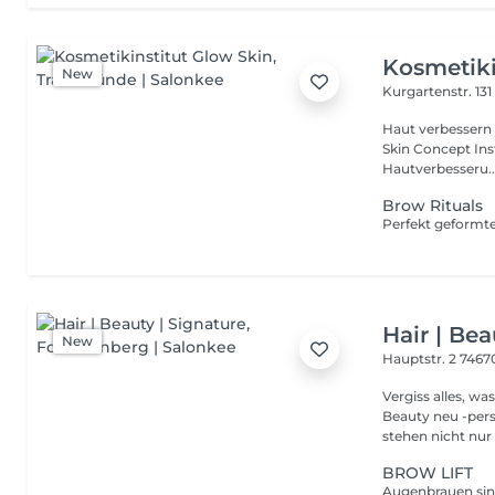
Kosmetiki
New
Kurgartenstr. 13
Haut verbessern statt nur be
Skin Concept Inst
Hautverbesseru..
Brow Rituals
Hair | Bea
New
Hauptstr. 2
7467
Vergiss alles, w
Beauty neu -persönlich
stehen nicht nur .
BROW LIFT