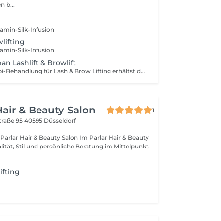
n b...
tamin-Silk-Infusion
lifting
tamin-Silk-Infusion
n Lashlift & Browlift
Mit meiner Kombi-Behandlung für Lash & Brow Lifting erhältst du perfekt geschwungene Wimpern und volle, definierte Augenbrauen ganz ohne tägliches Styling! Brow Lifting verleiht deinen Augenbrauen bis zu 50 % mehr Volumen und sorgt dafür, dass du sie flexibel in Form bürsten kannst ohne Gel oder zusätzliche Produkte. Lash Lifting lässt deine Wimpern 100 % länger und dichter wirken, mit einem natürlichen Schwung, der deinen Blick wacher erscheinen lässt Mascara wird überflüssig! Inklusive: Färben der Wimpern und Augenbrauen für noch mehr Ausdruck Zupfen & in Form bringen der Augenbrauen für ein perfektes Ergebnis Abschlusspflege um die Härchen optimal zu stärken und zu pflegen Das Ergebnis ist wasserfest, hält bis zu 6 Wochen und schenkt dir jeden Morgen einen perfekten Look ganz ohne Aufwand!
air & Beauty Salon
1
traße 95
40595 Düsseldorf
arlar Hair & Beauty Salon Im Parlar Hair & Beauty
ität, Stil und persönliche Beratung im Mittelpunkt.
.
ifting