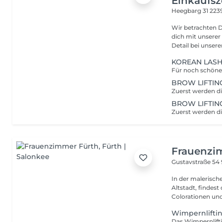
Einkaufs
Heegbarg 31
223
Wir betrachten 
dich mit unserer Exp
Detail bei unserer
KOREAN LASH
BROW LIFTING
BROW LIFTING
Frauenzi
Gustavstraße 54
In der malerisch
Altstadt, findest
Colorationen und
Wimpernliftin