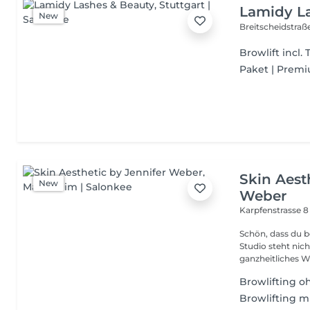
Lamidy L
New
Breitscheidstraß
Browlift incl.
Paket | Premi
Skin Aest
New
Weber
Karpfenstrasse 
Schön, dass du bei 
Studio steht nic
ganzheitliches W
Browlifting o
Browlifting m