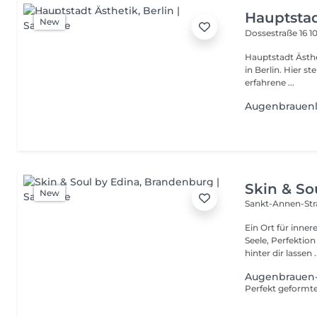
Hauptstad
New
Dossestraße 16
1
Hauptstadt Ästhetik bietet ein exklusives Beauty-Erlebn
in Berlin. Hier s
erfahrene ...
Augenbrauenli
Skin & So
New
Sankt-Annen-Str
Ein Ort für inne
Seele, Perfektion für deine 
hinter dir lassen .
Augenbrauen-