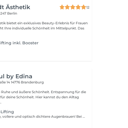
t Ästhetik
12
0247 Berlin
is für Frauen
teht Ihre individuelle Schönheit im Mittelpunkt. Das
fting inkl. Booster
ul by Edina
aße 14
14776 Brandenburg
re Ruhe und äußere Schönheit. Entspannung für die
Schönheit. Hier kannst du den Alltag
..
Lifting
Perfekt geformte, vollere und optisch dichtere Augenbrauen! Bei dieser Behandlung werden die Augenbrauenhärchen sanft in die gewünschte Form gebracht und dauerhaft fixiert – für einen gepflegten, ausdrucksstarken Look jeden Tag. Ablauf: • Sanfte Abreinigung & Entfettung • Ausrichten & In-Form-Bringen der Härchen • Sanfte Fixierung (Lifting) • Augenbrauen färben • Pflegendes Keratin- / Nutri-Serum