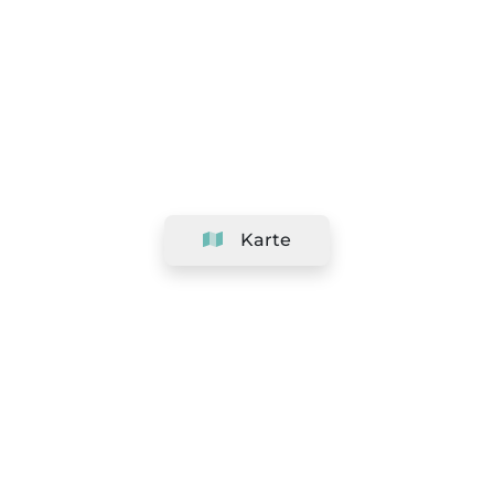
Karte
Unternehmen
Support
Team
&
Jobs
Ihr Geschäft hinzufügen