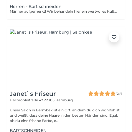
Herren - Bart schneiden
Männer aufgemerkt! Wir behandeln hier ein wertvolles Kulturgut, das von professionellen Barbieren und ausgewiesenen Herrenfriseuren seit Jahrhunderten gepflegt und inzwischen wieder zu neuen Würden erhoben wird. Denn Wildwuchs an Oberlippe, Kinn, Wangen und Schläfen will selbst der überzeugteste Bartträger nicht. Und inzwischen scheinbar genauso wenig wie die aufwendige Prozedur des Barttrimmens und der Rasur im heimischen Bad. Stattdessen wird der Termin zum Barttrimmen oder rasieren lassen immer häufiger als wertvolle Auszeit oder sogar persönliches Event wahrgenommen.
Janet`s Friseur
307
Hellbrookstraße 47
22305 Hamburg
Unser Salon in Barmbek ist ein Ort, an dem du dich wohlfühlst
und weißt, dass deine Haare in den besten Händen sind. Egal,
ob du eine frische Farbe, e...
BARTSCHNEIDEN