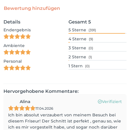
Bewertung hinzufügen
Details
Gesamt
5
Endergebnis
5
Sterne
(391)
4
Sterne
(9)
Ambiente
3
Sterne
(0)
2
Sterne
(1)
Personal
1
Stern
(0)
Hervorgehobene Kommentare:
Alina
Verifiziert
17.04.2026
Ich bin absolut verzaubert von meinem Besuch bei
diesem Friseur! Der Schnitt ist perfekt , genau so, wie
ich es mir vorgestellt habe, und sogar noch darüber