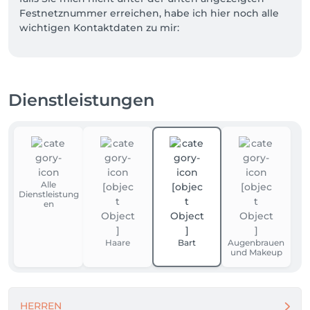
Festnetznummer erreichen, habe ich hier noch alle 
wichtigen Kontaktdaten zu mir: 

Tel: 0421 493682

Mailadresse: friseurnissaneh@gmail.com

Dienstleistungen
Ich freue mich auf Ihren Besuch! 
Alle
Dienstleistung
en
Haare
Bart
Augenbrauen
und Makeup
HERREN