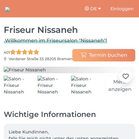
DE
Einloggen
Friseur Nissaneh
Willkommen im Friseursalon "Nissaneh"!
401
Termin buchen
Verdener Straße 33
28205 Bremen
Mehr
anzeigen
Wichtige Informationen
Liebe Kundinnen,

falls Sie mich nicht unter der unten angezeigten 