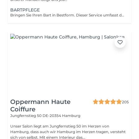
BARTPFLEGE
Bringen Sie Ihren Bart in Bestform. Dieser Service umfasst das fachgerechte Kürzen und Konturieren Ihres Bartes, um ein gepflegtes und symmetrisches Erscheinungsbild zu erzielen. Wir passen die Form individuell an Ihre Gesichtszüge an.
Oppermann Haute
205
Coiffure
Jungfernstieg 50
DE-20354 Hamburg
Unser Salon liegt am Jungfernstieg 50 im Herzen von
Hamburg, dass auch wir Hamburg im Herzen tragen, versteht
sich von selbst. Mit einem Interieur das...