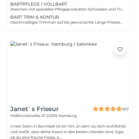
BARTPFLEGE | VOLLBART
Waschen mit speziellen Pflegeprodukten Schneiden und Trimmen nach Wunschform Konturieren der Ränder an Wangen und Hals Pflege des Bartes und der Haut mit Bartöl oder Balsam Styling für ein gepflegtes Erscheinungsbild
BART TRIM & KONTUR
Gleichmäßiges Trimmen auf die gewünschte Länge Präzises Rasieren der Konturen an Wangen und Hals Anwendung hochwertiger Bartpflegeprodukte Abschließendes Styling für den perfekten Look
Janet`s Friseur
307
Hellbrookstraße 47
22305 Hamburg
Unser Salon in Barmbek ist ein Ort, an dem du dich wohlfühlst
und weißt, dass deine Haare in den besten Händen sind. Egal,
ob du eine frische Farbe, e...