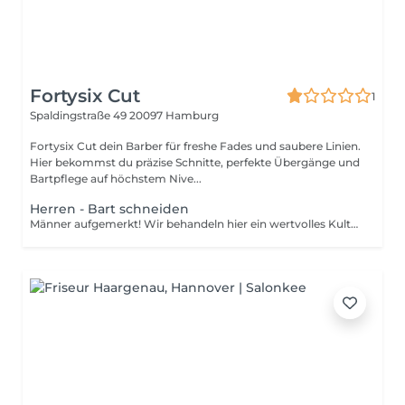
Fortysix Cut
1
Spaldingstraße 49
20097 Hamburg
Fortysix Cut dein Barber für freshe Fades und saubere Linien.
Hier bekommst du präzise Schnitte, perfekte Übergänge und
Bartpflege auf höchstem Nive...
Herren - Bart schneiden
Männer aufgemerkt! Wir behandeln hier ein wertvolles Kulturgut, das von professionellen Barbieren und ausgewiesenen Herrenfriseuren seit Jahrhunderten gepflegt und inzwischen wieder zu neuen Würden erhoben wird. Denn Wildwuchs an Oberlippe, Kinn, Wangen und Schläfen will selbst der überzeugteste Bartträger nicht. Und inzwischen scheinbar genauso wenig wie die aufwendige Prozedur des Barttrimmens und der Rasur im heimischen Bad. Stattdessen wird der Termin zum Barttrimmen oder rasieren lassen immer häufiger als wertvolle Auszeit oder sogar persönliches Event wahrgenommen.