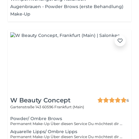
Augenbrauen - Powder Brows (erste Behandlung)
Make-Up
W Beauty Concept
6
Gartenstraße 143
60596 Frankfurt (Main)
Powder/ Ombre Brows
Permanent Make-Up Über diesen Service Du möchtest dir die Zeit am Morgen fürs Schminken sparen? Mit einem Permanent Make-Up siehst du immer top gestylt und frisch aus. Bei der Lippenschattierung werden deine Lippen erst vorgezeichnet, schattiert und daraufhin mit einer Abschlusspflege behandelt. Mit ganz feinen Nadelstichen erhalten deine Lippen so eine natürliche Schattierung, die über mehrere Jahre hält. Gut zu Wissen Permanent Make-Up hält in der Regel zwei bis drei Jahre. Um das Resultat noch besser zu schützen, ist die stetige Pflege durch Cremes mit Lichtschutzfaktor hilfreich. Einschränkungen Bei Hauterkrankungen und allergischen Reaktionen auf Pigmente ist es empfehlenswert, auf ein Permanent Make-Up zu verzichten. Bei anderen Erkrankungen sollte man sich im Vorfeld von einem Experten oder einem Arzt| informieren lassen.
Aquarelle Lipps/ Ombre Lipps
Permanent Make-Up Über diesen Service Du möchtest dir die Zeit am Morgen fürs Schminken sparen? Mit einem Permanent Make-Up siehst du immer top gestylt und frisch aus. Bei der Lippenschattierung werden deine Lippen erst vorgezeichnet, schattiert und daraufhin mit einer Abschlusspflege behandelt. Mit ganz feinen Nadelstichen erhalten deine Lippen so eine natürliche Schattierung, die über mehrere Jahre hält. Gut zu Wissen Permanent Make-Up hält in der Regel zwei bis drei Jahre. Um das Resultat noch besser zu schützen, ist die stetige Pflege durch Cremes mit Lichtschutzfaktor hilfreich. Einschränkungen Bei Hauterkrankungen und allergischen Reaktionen auf Pigmente ist es empfehlenswert, auf ein Permanent Make-Up zu verzichten. Bei anderen Erkrankungen sollte man sich im Vorfeld von einem Experten oder einem Arzt| informieren lassen.