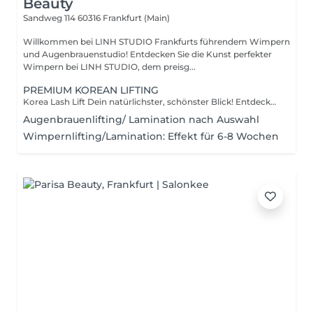
Beauty
Sandweg 114
60316 Frankfurt (Main)
Willkommen bei LINH STUDIO Frankfurts führendem Wimpern
und Augenbrauenstudio! Entdecken Sie die Kunst perfekter
Wimpern bei LINH STUDIO, dem preisg...
PREMIUM KOREAN LIFTING
Korea Lash Lift Dein natürlichster, schönster Blick! Entdecke den neuesten Beauty-Trend aus Korea: den Korea Lash Lift bei LinhStudio. Diese revolutionäre Wimpernbehandlung verleiht deinen Wimpern maximale, dauerhafte Locke und Volumen, ohne Extensionen! Unsere sanfte und präzise Methode hebt jede einzelne Wimper an der Wurzel an und formt sie perfekt. Das Ergebnis? Wunderbar geschwungene, optisch längere und vollere Wimpern, die deine Augen strahlend schön betonen. Du brauchst keine Wimpernzange mehr dein Look hält bis zu 8nwochenlang! Perfekt für einen natürlichen, aber perfekt gestylten Alltagslook. Dein perfekter Boost: Korea Lashlift & Browlift Jetzt mit veganer Formel & Keratin-Pflege! Verliebe dich in den ultimativen Blickfang! Unser Korea Lashlift & Browlift im LinhStudio kombiniert ästhetische Perfektion mit modernster Beautywissenschaft. Für deine Wimpern und Brauen bedeutet das: · Vollständig vegane Produkte: Unsere hochwertigen Wirkstoffe sind zu 100% tierleidfrei für ein reines Beauty-Erlebnis. · Maximale Augenfreundlichkeit: Speziell entwickelt, um besonders hautfreundlich zu sein und das Risiko von Reizungen zu minimieren. Perfekt auch für sensible Augen! · Der Geheimtipp: 3-fach Keratin-Infusion: Während der Treatment werden deine Wimpern und Brauen-Härchen mit drei wertvollen Keratin-Pflegeschritten verwöhnt. Das Ergebnis? Nicht nur eine perfekte, langanhaltende Form, sondern auch spürbar gestärkte, geschmeidige und glänzende Haare. Genieße den LinhStudio-Luxus: Ein atemberaubender, geweiteter Blick durch den Browlift, gepaart mit geschwungenen, voluminösen Wimpern durch den Lashlift ganz ohne Extensions.
Augenbrauenlifting/ Lamination nach Auswahl
Wimpernlifting/Lamination: Effekt für 6-8 Wochen