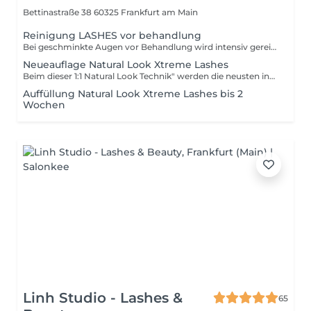
Bettinastraße 38 60325 Frankfurt am Main
Reinigung LASHES vor behandlung
Bei geschminkte Augen vor Behandlung wird intensiv gereinigt vom Make up mit speziellem Produkt.
Neueauflage Natural Look Xtreme Lashes
Beim dieser 1:1 Natural Look Technik" werden die neusten inovation von Wimpern Xtreme Lashes verwendet mit verbessertem halt und 50% weniger Gewicht entwickelt. Erleichtert das schließen von Lücken bei einem spärlichem Wimpernkranz, ohne dass dafür dickere und voluminösere Wimpern verwendet werden müssen. Bis 80 künstlich Wimpern pro äugen wird appliziert.
Auffüllung Natural Look Xtreme Lashes bis 2
Wochen
Linh Studio - Lashes &
65