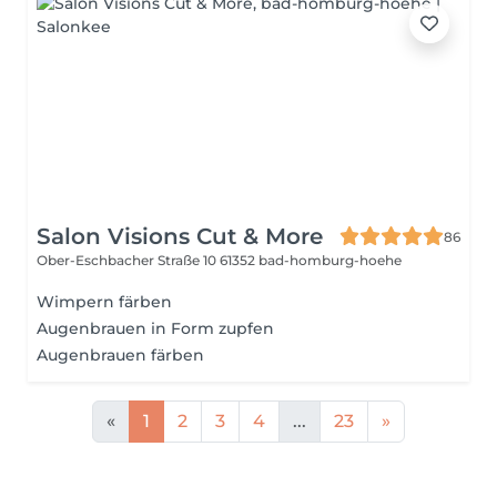
Salon Visions Cut & More
86
Ober-Eschbacher Straße 10
61352 bad-homburg-hoehe
Wimpern färben
Augenbrauen in Form zupfen
Augenbrauen färben
«
1
2
3
4
...
23
»