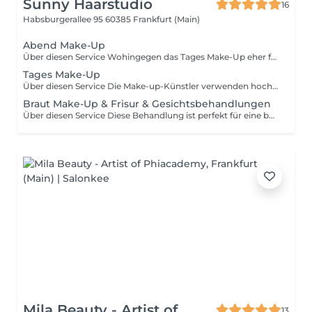
Sunny Haarstudio
16
Habsburgerallee 95
60385 Frankfurt (Main)
Abend Make-Up
Über diesen Service Wohingegen das Tages Make-Up eher frisch und dezent ist, darf es beim Abend Make-Up ruhig mal etwas glamouröser sein. Neben einer guten Grundierung, sowie Konturierung mit Blush und Highlighter, werden außerdem gerne Smokey Eyes und ein ein kräftiger Lippenstift aufgetragen.
Tages Make-Up
Über diesen Service Die Make-up-Künstler verwenden hochwertige Produkte und haben die Utensilien, sowie das Fachwissen, um dir einen makellosen Make-up-Look zu verleihen, mit dem du top gestylt bist. Ein schlichtes Tages Make-up ist der perfekte Begleiter für den Alltag, um frisch aber dennoch natürlich auszusehen. Hier lautet die Devise weniger ist mehr.
Braut Make-Up & Frisur & Gesichtsbehandlungen
Über diesen Service Diese Behandlung ist perfekt für eine baldige Braut, die sich nicht mit der Hektik beschäftigen möchte, ihr eigenes Styling an dem großen Tag zu machen. Das Make-up ist makellos, das Haar sitzt und du siehst besser aus als je zuvor. Dann bist du bereit, vor den Altar zu treten.
Mila Beauty - Artist of
13