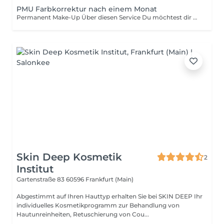
PMU Farbkorrektur nach einem Monat
Permanent Make-Up Über diesen Service Du möchtest dir die Zeit am Morgen fürs Schminken sparen? Mit einem Permanent Make-Up siehst du immer top gestylt und frisch aus. Bei der Lippenschattierung werden deine Lippen erst vorgezeichnet, schattiert und daraufhin mit einer Abschlusspflege behandelt. Mit ganz feinen Nadelstichen erhalten deine Lippen so eine natürliche Schattierung, die über mehrere Jahre hält. Gut zu Wissen Permanent Make-Up hält in der Regel zwei bis drei Jahre. Um das Resultat noch besser zu schützen, ist die stetige Pflege durch Cremes mit Lichtschutzfaktor hilfreich. Einschränkungen Bei Hauterkrankungen und allergischen Reaktionen auf Pigmente ist es empfehlenswert, auf ein Permanent Make-Up zu verzichten. Bei anderen Erkrankungen sollte man sich im Vorfeld von einem Experten oder einem Arzt| informieren lassen.
Skin Deep Kosmetik
2
Institut
Gartenstraße 83
60596 Frankfurt (Main)
Abgestimmt auf Ihren Hauttyp erhalten Sie bei SKIN DEEP Ihr
individuelles Kosmetik­programm zur Behandlung von
Hautunreinheiten, Retuschierung von Cou...