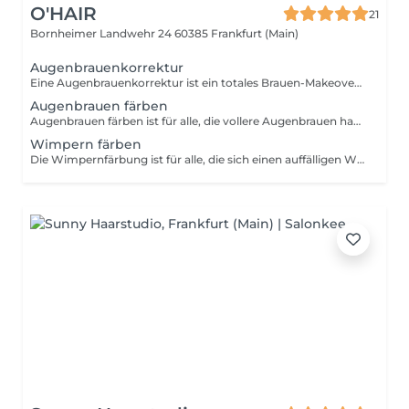
O'HAIR
21
Bornheimer Landwehr 24
60385 Frankfurt (Main)
Augenbrauenkorrektur
Eine Augenbrauenkorrektur ist ein totales Brauen-Makeover. Dies ist das ultimative Paket für Damen, die sich absolut makellose Brauen wünschen. Der angegebene Preis ist der Ausgangspreis. Eine mögliche Differenz zwischen Ausgangspreis und tatsächlichen Kosten wird im Salon beglichen.
Augenbrauen färben
Augenbrauen färben ist für alle, die vollere Augenbrauen haben möchten, die lange halten.
Wimpern färben
Die Wimpernfärbung ist für alle, die sich einen auffälligen Wimpern-Effekt wünschen, der lange anhält.