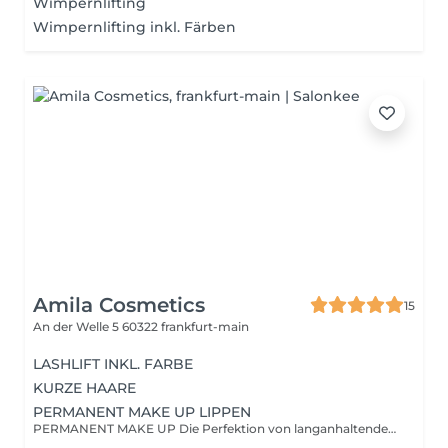
Wimpernlifting
Wimpernlifting inkl. Färben
Amila Cosmetics
15
An der Welle 5
60322 frankfurt-main
LASHLIFT INKL. FARBE
KURZE HAARE
PERMANENT MAKE UP LIPPEN
PERMANENT MAKE UP Die Perfektion von langanhaltender Schönheit mit professionellem Permanent Make-up. Unsere hochwertigen Pigmentierungen betonen Ihre natürliche Ausstrahlung und ersparen Ihnen tägliches Schminken. Wir verwenden ausschließlich geprüfte, hautverträgliche Farben und modernste Techniken für ein präzises und natürliches Ergebnis.