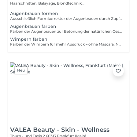
Haarschnitten, Balayage, Blondtechnik...
Augenbrauen formen
Ausschließlich Formkorrektur der Augenbrauen durch Zupfen/ Wachsstreifen. Hinweis: Nur buchbar bei bestehender Grundform oder in Kombination mit einem weiteren Service.
Augenbrauen färben
Färben der Augenbrauen zur Betonung der natürlichen Gesichtsstruktur. Hinweis: Empfohlen in Kombination mit Brows Design oder Lash Color. Die Haltbarkeit und Intensität einer Haarfarbe oder Tönung ist von individuellen Faktoren wie Haarstruktur, Haarvorgeschichte, Pflege und äußeren Einflüssen abhängig und kann daher nicht garantiert werden.
Wimpern färben
Färben der Wimpern für mehr Ausdruck – ohne Mascara. Natürlich. Wach. Definiert. Hinweis: Die Haltbarkeit und Intensität einer Haarfarbe oder Tönung ist von individuellen Faktoren wie Haarstruktur, Haarvorgeschichte, Pflege und äußeren Einflüssen abhängig und kann daher nicht garantiert werden.
Neu
VALEA Beauty - Skin - Wellness
Thurn - und Taxis 2
60313 Frankfurt (Main)