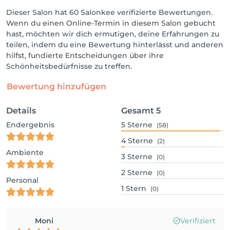
Dieser Salon hat 60 Salonkee verifizierte Bewertungen.
Wenn du einen Online-Termin in diesem Salon gebucht
hast, möchten wir dich ermutigen, deine Erfahrungen zu
teilen, indem du eine Bewertung hinterlässt und anderen
hilfst, fundierte Entscheidungen über ihre
Schönheitsbedürfnisse zu treffen.
Bewertung hinzufügen
Details
Gesamt
5
Endergebnis
5
Sterne
(58)
4
Sterne
(2)
Ambiente
3
Sterne
(0)
2
Sterne
(0)
Personal
1
Stern
(0)
Moni
Verifiziert