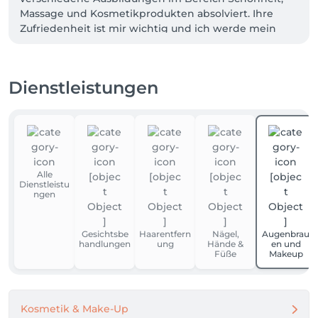
Massage und Kosmetikprodukten absolviert. Ihre 
Zufriedenheit ist mir wichtig und ich werde mein 
Bestes tun, um Sie mit der Qualität meiner Arbeit 
zufrieden zu stellen. Ich verwende für Sie die besten 
Produkte, weil sie das beste verdienen. 

Dienstleistungen
Wenn Sie einen Hausbesuch möchten bitte ich Sie 
diesen ausschließlich telefonisch zu vereinbaren.

Bezüglich Terminabsagen oder Verschiebungen, 
bitte 48 Stunden vorher bescheid zu geben.
Alle
Dienstleistu
ngen
Gesichtsbe
Haarentfern
Nägel,
Augenbrau
handlungen
ung
Hände &
en und
Füße
Makeup
Kosmetik & Make-Up