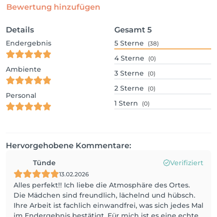
Bewertung hinzufügen
Details
Gesamt
5
Endergebnis
5
Sterne
(38)
4
Sterne
(0)
Ambiente
3
Sterne
(0)
2
Sterne
(0)
Personal
1
Stern
(0)
Hervorgehobene Kommentare:
Tünde
Verifiziert
13.02.2026
Alles perfekt!! Ich liebe die Atmosphäre des Ortes.
Die Mädchen sind freundlich, lächelnd und hübsch.
Ihre Arbeit ist fachlich einwandfrei, was sich jedes Mal
im Endergebnis bestätigt. Für mich ist es eine echte