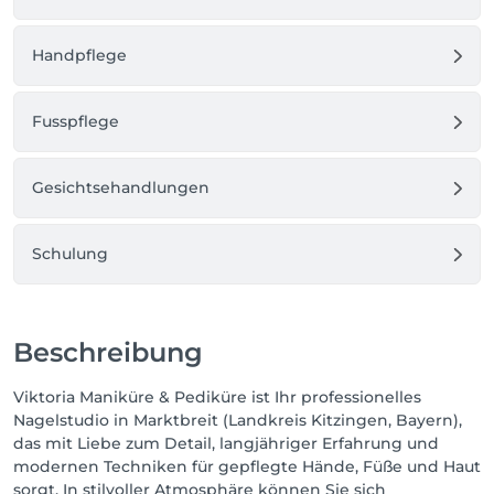
hochwertigen Produkten und individuellem Service 
dafür, dass Sie unser Studio mit einem Lächeln 
verlassen – und mit einem gepflegten 
Handpflege
Erscheinungsbild, das begeistert.

Fusspflege
Parkmöglichkeiten:

In der Stadt können Sie bis zu 2 Stunden mit Parkuhr 
kostenlos parken. Am Main sowie am Bahnhof 
Gesichtsehandlungen
stehen Ihnen ebenfalls ausreichend kostenfreie 
Parkplätze zur Verfügung.

Schulung
Hinweis:

Bei einer Terminabsage innerhalb von 24 Stunden 
vor dem vereinbarten Termin wird eine 
Ausfallgebühr in Höhe von 50% in Rechnung gestellt.
Beschreibung
Viktoria Maniküre & Pediküre ist Ihr professionelles
Nagelstudio in Marktbreit (Landkreis Kitzingen, Bayern),
das mit Liebe zum Detail, langjähriger Erfahrung und
modernen Techniken für gepflegte Hände, Füße und Haut
sorgt. In stilvoller Atmosphäre können Sie sich