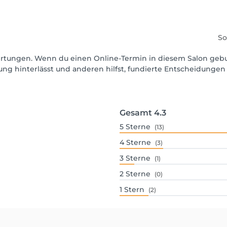
So
ewertungen. Wenn du einen Online-Termin in diesem Salon geb
ng hinterlässt und anderen hilfst, fundierte Entscheidungen 
Gesamt
4.3
5
Sterne
(13)
4
Sterne
(3)
3
Sterne
(1)
2
Sterne
(0)
1
Stern
(2)