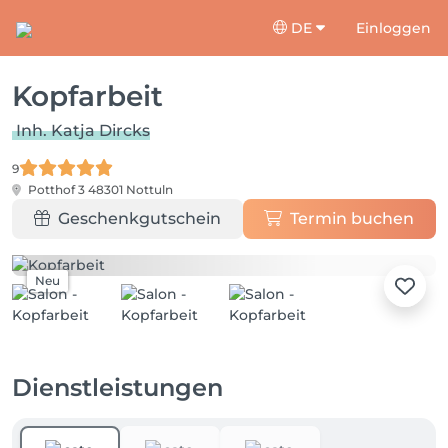
DE
Einloggen
Kopfarbeit
Inh. Katja Dircks
9
Potthof 3
48301 Nottuln
Geschenkgutschein
Termin buchen
Neu
Dienstleistungen