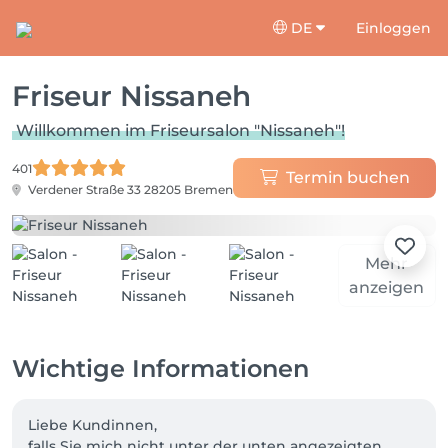
DE
Einloggen
Friseur Nissaneh
Willkommen im Friseursalon "Nissaneh"!
401
Termin buchen
Verdener Straße 33
28205 Bremen
Mehr
anzeigen
Wichtige Informationen
Liebe Kundinnen,

falls Sie mich nicht unter der unten angezeigten 