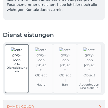
Festnetznummer erreichen, habe ich hier noch alle 
wichtigen Kontaktdaten zu mir: 

Tel: 0421 493682

Mailadresse: friseurnissaneh@gmail.com

Dienstleistungen
Ich freue mich auf Ihren Besuch! 
Alle
Dienstleistung
en
Haare
Bart
Augenbrauen
und Makeup
DAMEN COLOR