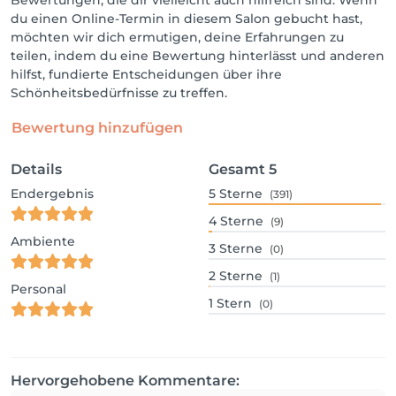
Bewertungen, die dir vielleicht auch hilfreich sind. Wenn
du einen Online-Termin in diesem Salon gebucht hast,
möchten wir dich ermutigen, deine Erfahrungen zu
teilen, indem du eine Bewertung hinterlässt und anderen
hilfst, fundierte Entscheidungen über ihre
Schönheitsbedürfnisse zu treffen.
Bewertung hinzufügen
Details
Gesamt
5
Endergebnis
5
Sterne
(391)
4
Sterne
(9)
Ambiente
3
Sterne
(0)
2
Sterne
(1)
Personal
1
Stern
(0)
Hervorgehobene Kommentare: