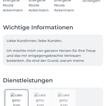
anzeigen
Wichtige Informationen
Liebe Kundinnen, liebe Kunden, 

ich möchte mich von ganzem Herzen für Ihre Treue 
und das mir entgegengebrachte Vertrauen 
bedanken. Sie sind der Grund, warum meine 
Kosmetikpraxis nicht nur ein Arbeitsplatz, sondern 
auch ein Ort voller Freude, Schönheit, 
Hautgesundheit und Herzensbegegnungen ist.

Dienstleistungen
Ich freue mich jedes Mal, Sie in meiner Praxis für 
ganzheitliche Haut-& Gesundheit zu begrüßen und 
Ihnen eine kleine Auszeit aus Ihrem Alltag zu 
schenken, sowie zu einer gesünderen Haut und 
Gesundheit zu begleiten.
