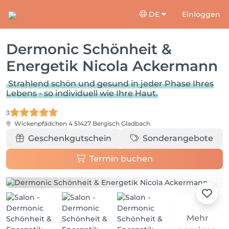
DE
Einloggen
Dermonic Schönheit &
Energetik Nicola Ackermann
Strahlend schön und gesund in jeder Phase Ihres
Lebens - so individuell wie Ihre Haut.
3
Wickenpfädchen 4
51427 Bergisch Gladbach
Geschenkgutschein
Sonderangebote
Termin buchen
Mehr