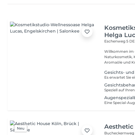
Kosmetik
Helga Lu
Eschenweg 5
DE
Willkommen im e
Naturkosmetik, 
Aromaöle und Krä
Gesichts- un
Gesichtsbeh
Augenspezial
Aesthetic
Neu
Bucheckernweg