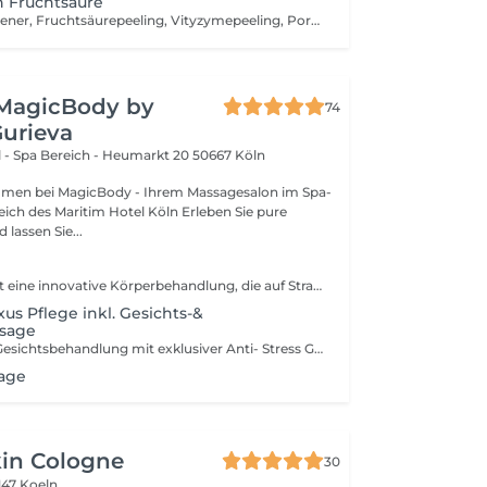
n Fruchtsäure
Reinigung, Freshener, Fruchtsäurepeeling, Vityzymepeeling, Porentiefe Reinigung der Haut mit dem Aquapeeler, manuelle Ausreinigung auf Wunsch, Alginat Maske, Freshener, Serum, Abschlusspflege
MagicBody by
74
urieva
 - Spa Bereich - Heumarkt 20
50667 Köln
mmen bei MagicBody - Ihrem Massagesalon im Spa-
s Maritim Hotel Köln Erleben Sie pure
lassen Sie...
Der Gipswickel ist eine innovative Körperbehandlung, die auf Straffung, Formung und Verbesserung des Hautbildes abzielt. Diese Methode nutzt die natürlichen, festigenden Eigenschaften von Gips in Kombination mit aktiven Wirkstoffen, um gezielt Problemzonen zu behandeln und sichtbare Ergebnisse zu erzielen. Während der Behandlung wird eine spezielle Mischung aus Gips und hautstraffenden Inhaltsstoffen auf den Körper aufgetragen und in Form von Wickeln angelegt. Der Gips erhärtet und übt sanften Druck auf das Gewebe aus, wodurch die Durchblutung und der Lymphfluss angeregt werden. Dies unterstützt den Abbau von überschüssigem Fett und Wasser im Gewebe und fördert gleichzeitig die Hautstraffung. Gipswickel sind besonders wirksam bei der Reduktion von Cellulite, der Verfeinerung der Silhouette und der Straffung schlaffer Hautpartien, wie zum Beispiel am Bauch, den Oberschenkeln oder den Oberarmen. Die Behandlung kann auch dabei helfen, das Hautbild nach einer Gewichtsabnahme zu verbessern und das allgemeine Erscheinungsbild der Haut zu verjüngen. Diese nicht-invasive Methode ist ideal für alle, die ihre Körperkonturen verbessern und gleichzeitig das Hautbild verfeinern möchten. Nach der Anwendung fühlt sich die Haut straffer, glatter und fester an, während die behandelten Körperpartien eine sichtbar definiertere Form erhalten. Gipswickel sind eine effektive und angenehme Möglichkeit, den Körper zu formen und das Wohlbefinden zu steigern.
xus Pflege inkl. Gesichts-&
sage
Luxus Anti-Age Gesichtsbehandlung mit exklusiver Anti- Stress Gesichts-Hals-Nacken und Dekolleté Massagemethode. Sie bietet Luxus und Ruhe, verwandelt Ihre Haut sichtbar und lässt sie jünger aussehen.
age
kin Cologne
30
147 Koeln