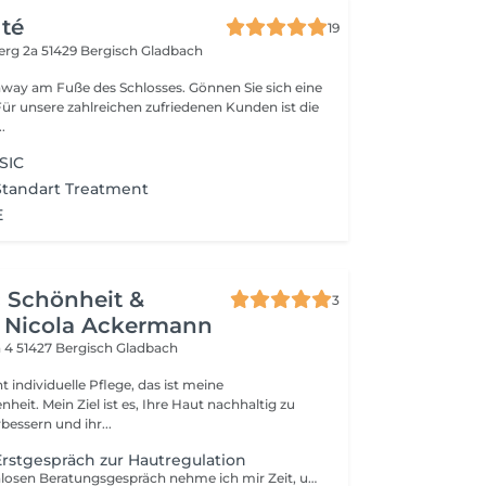
uté
19
erg 2a
51429 Bergisch Gladbach
way am Fuße des Schlosses. Gönnen Sie sich eine
.
SIC
Standart Treatment
E
 Schönheit &
3
k Nicola Ackermann
n 4
51427 Bergisch Gladbach
t individuelle Pflege, das ist meine
eit. Mein Ziel ist es, Ihre Haut nachhaltig zu
bessern und ihr...
Erstgespräch zur Hautregulation
In diesem kostenlosen Beratungsgespräch nehme ich mir Zeit, um Ihre individuellen Hautbedürfnisse, Wünsche und Ziele kennenzulernen. Gerade wenn Sie noch unsicher sind, welche Behandlung oder Pflege für Haut sinnvoll ist, bietet dieses Gespräch den idealen Einstieg. Wir schauen auf Ihre aktuelle Hautsituation und die Herausforderungen, die Sie begleiten. Dabei besprechen wir, welche Möglichkeiten der Hautregulation für Sie infrage kommen können - von individuellen Hautbehandlungen in meiner Praxis über ein auf Ihre Haut abgestimmtes Heimpflegekonzept mit hochwertigen, hautidentischen Produkten bis hin zu einer tiergehenden ganzheitlichen Ursachenbetrachtung. Denn Hautthemen entstehen häufig nicht nur an der Oberfläche. Auch innere Zusammenhänge wie Ernährung, Darm, Stress, Hormonsystem, Schlaf oder Lebensstil können eine wichtige Rolle spielen. Ziel des Gesprächs ist es, herauszufinden, welcher Weg für Sie und Ihre Haut sinnvoll und sein kann. Mein Ansatz ist ganzheitlich, persönlich und individuell auf Ihre Bedürfnisse abgestimmt. Gemeinsam entwickeln wir erste mögliche Schritte, um Ihre Haut langfristig zu unterstützen und wieder mehr Balance, Ausstrahlung und Wohlbefinden zu fördern. Besonders bei länger bestehenden Hautthemen wie Akne, Rosacea, Schuppenflechte, pigmentierte, trockene oder fettige Haut kann es sinnvoll sein, tiefer zu blicken. Speziell dafür biete ich ergänzende ganzheitliche Begleitkonzepte und regulative Analysen wie Darmstuhl-, Haarmineral-, Blut- oder Zellanalysen mit Ernährungskonzepten, an. Denn häufig reicht es nicht ausschließlich oberflächlich das sichtbare Hautbild zu behandeln. Ein tieferer Blick kann helfen, mögliche Zusammenhänge besser zu verstehen und Haut und Körper nachhaltig in Balance zu bringen. Der Körper ist der Tempel der Seele - sorgen Sie dafür, dass sie sich darin wohlfühlt. Ich freue mich darauf, Sie auf Ihrem Weg zu gesunder, strahlender Haut in einem gesunden Körper zu begleiten! Ihre Haut- und Gesundheitsexpertin, Nicola Ackermann