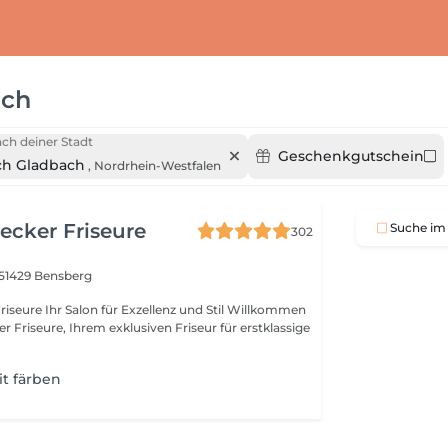
ach
ch deiner Stadt
Geschenkgutschein
ch Gladbach
,
Nordrhein-Westfalen
Becker Friseure
Suche im 
302
51429 Bensberg
z und Stil Willkommen
er Friseure, Ihrem exklusiven Friseur für erstklassige
it färben