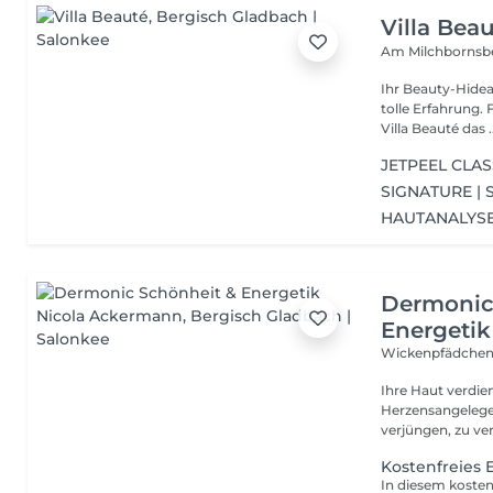
Villa Bea
Am Milchbornsb
Ihr Beauty-Hidea
tolle Erfahrung. Für unsere zahlreichen zufriedenen Kunden ist die
Villa Beauté das ..
JETPEEL CLAS
SIGNATURE | 
HAUTANALYS
Dermonic
Energeti
Wickenpfädche
Ihre Haut verdien
Herzensangelegenh
verjüngen, zu ver
Kostenfreies 