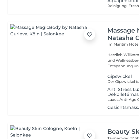
Aquapeelatio
Massage 
Natasha G
Im Maritim Hotel
Herzlich Willko
und Wellnessbereich de
Entspannung und 
Gipswickel
Anti Stress Lu
Dekolletémas
Gesichtsmass
Beauty S
Tannenweg 17
51