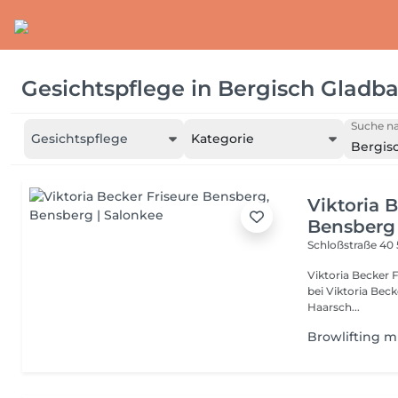
Gesichtspflege
in
Bergisch Gladb
Suche na
Gesichtspflege
Kategorie
Bergis
Viktoria 
Bensberg
Schloßstraße 40
Viktoria Becker Friseure Ihr Salon für Exzellen
bei Viktoria Beck
Haarsch...
Browlifting m