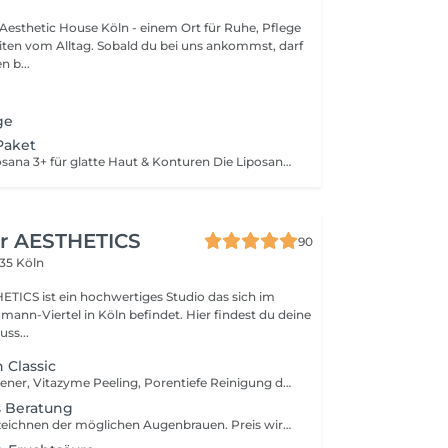
esthetic House Köln - einem Ort für Ruhe, Pflege
iten vom Alltag. Sobald du bei uns ankommst, darf
n b...
ge
 Paket
Cellulite Adé Liposana 3+ für glatte Haut & Konturen Die Liposana 3+ kombiniert moderne Technologie zur Fettzellenentleerung, Lymphaktivierung und Muskelstimulation. Sie ist ideal für alle, die: - hartnäckige Problemzonen wie Bauch, Beine oder Arme reduzieren möchten - unter Lipödem oder Cellulite leiden - ihr Bindegewebe straffen wollen - den Stoffwechsel aktivieren und sich leichter fühlen möchten Vorteile: - sichtbar glattere Haut & straffere Konturen - mehr Energie & Leichtigkeit durch Lymphfluss-Aktivierung - entspannend, schmerzfrei & ohne Ausfallzeit
er AESTHETICS
90
35 Köln
HETICS ist ein hochwertiges Studio das sich im
nn-Viertel in Köln befindet. Hier findest du deine
uss...
 Classic
Reinigung, Freshener, Vitazyme Peeling, Porentiefe Reinigung der Haut mit dem Aquapeeler, manuelle Ausreinigung auf Wunsch, Maske, Freshener, Serum, Abschlusspflege
 Beratung
Beratung sowie zeichnen der möglichen Augenbrauen. Preis wird bei Terminvereinbarung für PowderBrows verrechnet.