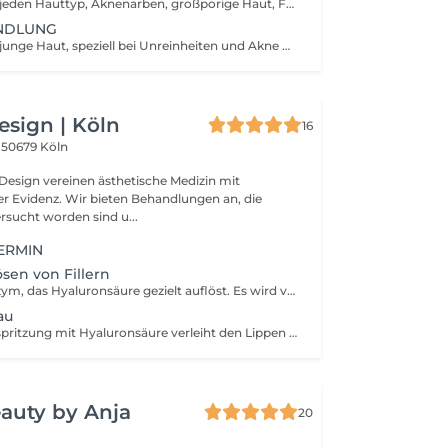
Gut geeignet für jeden Hauttyp, Aknenarben, großporige Haut, Falten, trockene Haut, Pigmentflecken. Wirkung: vermehrte Kollagen-, Elastin- und Hyaluronsäurebildung führt zu mehr Festigung und Elastizität auf natürliche Weise, verbessert die Aufnahme aller nachfolgenden Wirkstoffe Reinigung, Microneedling, Maske und Abschlusspflege *ohne Ausreinigung
ANDLUNG
Gut geeignet für junge Haut, speziell bei Unreinheiten und Akne Wirkung: Klärend, entzündungshemmend, feuchtigkeitsspendend und pflegend Vorbeugende Pflegebehandlung für junge Haut, Ausreinigung und heilende Maske für unreine Haut, kurze Massage mit Feuchtigkeitmaske bei normaler und trockener Haut *für Schüler und Studenten
sign | Köln
16
3
50679 Köln
esign vereinen ästhetische Medizin mit
er Evidenz. Wir bieten Behandlungen an, die
rsucht worden sind u...
ERMIN
ösen von Fillern
Hylase ist ein Enzym, das Hyaluronsäure gezielt auflöst. Es wird verwendet, um unerwünschte oder überkorrigierte Filler zu entfernen und das natürliche Hautbild wiederherzustellen. Wichtig! Mindestens 14 Tage Abstand zwischen Hylase und Neuaufbau.
au
Die Lippenunterspritzung mit Hyaluronsäure verleiht den Lippen mehr Volumen, Definition und Frische. Natürlich wirkende Ergebnisse stehen im Fokus für ein harmonisches, gepflegtes Aussehen. Hyaluron oder auch Filler und Hyaluronsäure und genannt, ist ein wichtiger Bestandteil des Bindegewebes und ist somit ein essentieller Baustein des Körpers. Es handelt sich um ein Polysaccharid, welches in der Lage ist sehr viel Wasser zu binden Funfact: bei der Nacktmulle wird Hyaluronsäure dafür verantwortlich gemacht, dass diese so gut wie keine Tumore bekommen. Die von uns verwendete Hyaluronsäure ist vegan und wird nicht von Tieren gewonnen. Durch Hyaluron kann man einen Volumenaufbau und somit einen aufpolsternden Effekt erzielen.
eauty by Anja
20