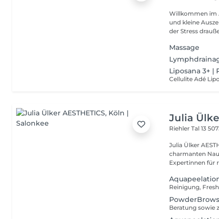
Willkommen im A
und kleine Ausze
der Stress drauße
Massage
Lymphdraina
Liposana 3+ |
Julia Ülk
Riehler Tal 13
507
Julia Ülker AEST
charmanten Nauma
Expertinnen für r
Aquapeelation
PowderBrows