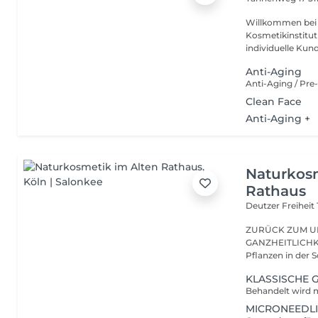
Willkommen bei Beauty 
Kosmetikinstitut
individuelle Kund
Anti-Aging
Clean Face
Anti-Aging +
Naturkosm
Rathaus
Deutzer Freiheit
ZURÜCK ZUM U
GANZHEITLICHKEIT. Schon seit Jahrtausenden wer
Pflanzen in der S
KLASSISCHE
MICRONEEDL