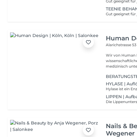
TEENIE BEH
Human De
Alarichstrasse 5
Wir von Human D
wissenschaftlich
medizinisch unte
BERATUNGST
HYLASE | Aufl
LIPPEN | Aufb
Nails & B
Wegener