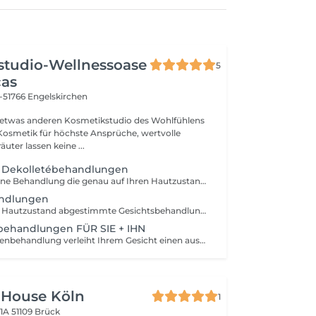
studio-Wellnessoase
5
cas
-51766 Engelskirchen
twas anderen Kosmetikstudio des Wohlfühlens
Kosmetik für höchste Ansprüche, wertvolle
uter lassen keine ...
d Dekolletébehandlungen
Es erwartet Sie eine Behandlung die genau auf Ihren Hautzustand abgestimmt wird. Für Ihr ganz persönliches Verwöhnprogramm verwende ich Kräuter, Aromaöle, Edelsteine, Erden, Bienenwachs, Naturkosmetik, Biokosmetik oder naturnahe Kosmetik. Das High-Light ist die Massage. Diese wird individuell durchgeführt, wie z. B. Klassische, Edelsteinen, Pinsel-, Kräuterstempel-, Sandstempel-, Druckpunkt-, Monolux- oder Ultraschall-Massage. Spüren Sie wie die verwendeten Wirkstoffe, Packungen und Produkte Ihrer Haut einen strahlenden Ausdruck verleihen.
andlungen
Speziell auf Ihren Hautzustand abgestimmte Gesichtsbehandlungen versorgen Ihre Haut optimal mit Feuchtigkeit, Wirkstoffen und Pflege für ein frisches und gepflegtes Aussehen. Für Ihr ganz persönliches Pflegeprogramm verwende ich Kräuter, Aromaöle, Edelsteine, Erden, Kräuterkompressen, Naturkosmetik, Biokosmetik oder naturnahe Kosmetik. Das High-Light ist die Massage. Diese wird individuell durchgeführt, wie z. B. Klassische, Edelseinen, Pinsel-, Kräuterstempel-, Sandstempel-, Druckpunkt-, Monolux- oder Ultraschall-Massage. Spüren Sie wie Ihnen die verwendeten Wirkstoffe, Packungen und Produkte ein gepflegtes Hautgefühl verleihen.
behandlungen FÜR SIE + IHN
Eine Special-Augenbehandlung verleiht Ihrem Gesicht einen ausdrucksstarken strahlenden Blick.
 House Köln
1
 1A
51109 Brück