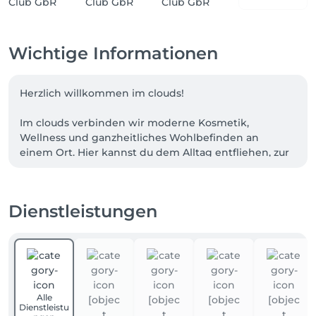
Wichtige Informationen
Herzlich willkommen im clouds!

Im clouds verbinden wir moderne Kosmetik, 
Wellness und ganzheitliches Wohlbefinden an 
einem Ort. Hier kannst du dem Alltag entfliehen, zur 
Ruhe kommen und dir bewusst Zeit für dich selbst 
schenken.

Dienstleistungen
Unser Angebot umfasst hochwertige 
Gesichtsbehandlungen im Wellness und Well Aging 
Bereich, Maniküre, Pediküre, Waxing sowie Lash und 
Browlifting. Dabei stehen deine natürliche 
Schönheit, dein Wohlbefinden und die nachhaltige 
Gesundheit deiner Haut stets im Mittelpunkt.

Alle
Dienstleistu
Ergänzt wird unser Konzept durch private 