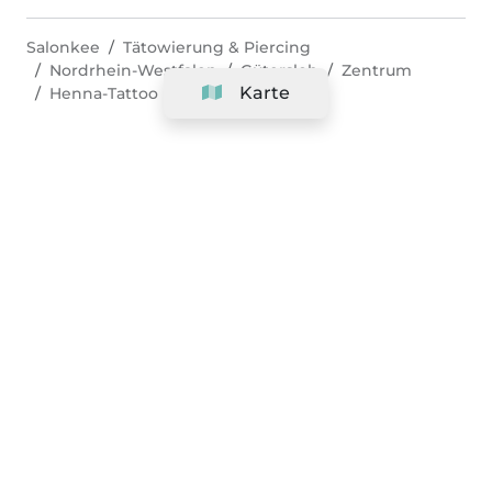
Salonkee
Tätowierung & Piercing
Nordrhein-Westfalen
Gütersloh
Zentrum
Karte
Henna-Tattoo
Unternehmen
Support
Team
&
Jobs
Ihr Geschäft hinzufügen
Rechtlich
Widerrufsrecht ausüben
AGBs