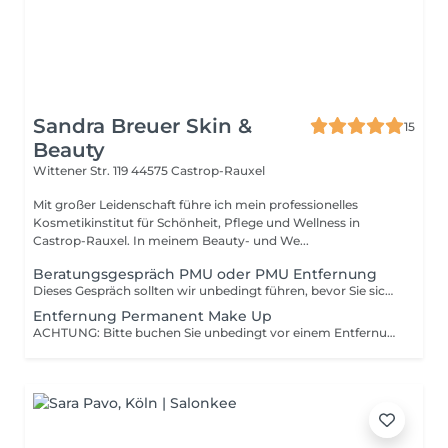
Sandra Breuer Skin &
15
Beauty
Wittener Str. 119
44575 Castrop-Rauxel
Mit großer Leidenschaft führe ich mein professionelles
Kosmetikinstitut für Schönheit, Pflege und Wellness in
Castrop-Rauxel. In meinem Beauty- und We...
Beratungsgespräch PMU oder PMU Entfernung
Dieses Gespräch sollten wir unbedingt führen, bevor Sie sich für ein Permanent Make Up oder eine Entfernung entscheiden. Die Kosten des Beratungsgespräches werden bei Durchführung von der Dienstleistung abgezogen.
Entfernung Permanent Make Up
ACHTUNG: Bitte buchen Sie unbedingt vor einem Entfernungstermin einen Beratungstermin. Ich muss mir das Permanent Make Up einmal anschauen und einschätzen. Die Entfernung liegt bei ca. 150€ und bedarf mehrerer Sitzungen. Mit einem feinen Gerät wird der Pigmentkiller gezielt in die pigmentierte Haut eingearbeitet. Die Lösung bindet die Farbpigmente und transportiert sie nach und nach an die Hautoberfläche. Nach der Behandlung kann sich eine Kruste bilden. Während der natürlichen Abheilung werden die gebundenen Pigmente über die Haut ausgeschieden. Diese Phase ist entscheidend für den Behandlungserfolg.