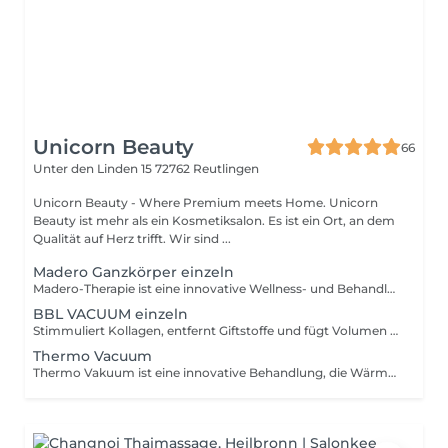
Unicorn Beauty
66
Unter den Linden 15
72762 Reutlingen
Unicorn Beauty - Where Premium meets Home. Unicorn
Beauty ist mehr als ein Kosmetiksalon. Es ist ein Ort, an dem
Qualität auf Herz trifft. Wir sind ...
Madero Ganzkörper einzeln
Madero-Therapie ist eine innovative Wellness- und Behandlungsmethode, bei der speziell geformte Holzinstrumente sanft über den Körper geführt werden. Sie stimuliert die Durchblutung, regt den Lymphfluss an und fördert die Straffung sowie Entspannung von Haut und Gewebe.Für ein spürbar glatteres, vitales und harmonisches Erscheinungsbild. Reine Behandlungsdauer 40-45 min
BBL VACUUM einzeln
Stimmuliert Kollagen, entfernt Giftstoffe und fügt Volumen zu Hüfte und Po hinzu, indem Fett übertragen wird. Hebt, strafft und vergrößert die Gesäßmuskulatur.
Thermo Vacuum
Thermo Vakuum ist eine innovative Behandlung, die Wärme und sanften Unterdruck kombiniert, um Durchblutung und Lymphfluss gezielt zu fördern. Sie unterstützt die Straffung von Haut und Gewebe, regt den Stoffwechsel an und hilft bei der Reduzierung von Cellulite. Für ein sichtbar glatteres, vitales und harmonisches Erscheinungsbild.