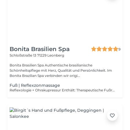
Bonita Brasilien Spa
9
Schloßstraße 13
71229 Leonberg
Bonita Brasilien Spa Authentische brasilianische
Schönheitspflege mit Herz, Qualität und Persönlichkeit. Im
Bonita Brazilian Spa verbinden wir origi...
Fuß | Reflexzonmassage
Reflexologie + Ohrakupressur Enthält: Therapeutische Fußreflexzonenmassage (40 Min) Ohrakupressur mit Samen oder Kristallen (20 Min) Kurze Analyse + allgemeine Empfehlungen Ideal zur Linderung von Verspannungen, Stressabbau und zur energetischen Harmonisierung des Körpers Premium Paket Energie & Selbstkenntnis Enthält: Therapeutische Fußreflexzonenmassage Ohrakupressur (Samen oder Kristalle) Fuß- & Körperanalyse Persönlicher Interpretationsbericht Entspannender Bonita-Tee Empfohlen für alle, die Körperbotschaften verstehen, Blockaden lösen und innere Balance finden möchten. Bei der Reflexzonenmassage wird gezielter Druck auf bestimmte Bereiche am Körper ausgeübt, die bestimmten Regionen entsprechen. Die Reflexzonenmassage ist eine sofort entspannende und beruhigende Therapie, die jedem hilft, der unter Stress und Angst leidet.