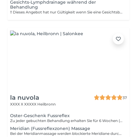
Gesichts-Lymphdrainage während der
Behandlung
!! Dieses Angebot hat nur Gültigkeit wenn Sie eine Gesichtsbehandlung dazu gebucht haben !! Die manuelle Lymphdrainage im Gesicht ist eine sanfte Massagetechnik, die den Lymphfluss anregt, Schwellungen (besonders um Augen und Kinn) reduziert und für ein strafferes, frischeres Hautbild sorgt. Durch sanftes Ausstreichen von der Gesichtsmitte nach außen und unten werden angestaute Flüssigkeiten abtransportiert. Vorteile: - Schwellungsreduktion: Wirkt effektiv gegen Tränensäcke und geschwollene Konturen. - Anti-Aging & Glow: Strafft die Haut, fördert die Durchblutung und sorgt für einen gesunden Teint. - Entgiftung: Hilft der Haut, Schlackenstoffe abzubauen. - Entspannung: Wirkt entspannend und kann bei Kopfschmerzen helfen. !! Wichtige Hinweise !! Nicht anwenden bei akuten Infektionen, Schilddrüsenproblemen, Asthma, Bluthochdruck oder Krebserkrankungen ohne ärztlichen Rat.
la nuvola
37
XXXX X
XXXXX Heilbronn
Oster-Geschenk Fussreflex
Zu jeder gebuchten Behandlung erhalten Sie für 6 Wochen (bis einschließlich 17.5.2026) eine 10-minütige Fussreflexzonenmassage kostenfrei dazu. Die Massage kann als Add-on zur Behandlung hinzu gebucht werden - auch nachträglich zu bestehenden Terminen. Gönnen Sie sich einen Moment tiefer Entspannung und starten Sie erholt in den Frühling.
Meridian (Fussreflexzonen) Massage
Bei der Meridianmassage werden blockierte Meridiane durch Drücken oder sanftes Ausstreichen stimuliert, um den natürlichen Energiefluss wieder herzustellen. Besonderes Augenmerk wird dabei auf die Trigger und Akkupunkturpunkte gelegt, die jedoch nicht mit Nadeln gestochen, sondern lediglich durch Druck angeregt werden.