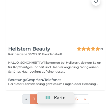
Hellstern Beauty
19
Reichsstraße 36
72250 Freudenstadt
HALLO, SCHÖNHEIT! Willkommen bei Hellstern, deinem Salon
für Kopfhautgesundheit und Haarverlängerung. Wir glauben:
Schönes Haar beginnt auf einer gesu...
Beratung/Gespräch/Telefonat
Bei dieser Dienstleistung geht es um Fragen oder Beratungen, die man an uns hat. bei der Onlinebuchung Telefonnummer hinterlassen und wir rufen um die Uhrzeit zurück auf welche der Termin gebucht wurde.
Karte
«
1
2
3
4
5
6
»