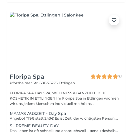
Floripa Spa
72
Pforzheimer Str. 68B
76275 Ettlingen
FLORIPA SPA DAY SPA, WELLNESS & GANZHEITLICHE
KOSMETIK IN ETTLINGEN Im Floripa Spa in Ettlingen widmen
wir uns jedem Menschen individuell mit höchs...
MAMAS AUSZEIT - Day Spa
Angebot 179€ statt 243€ Es ist Zeit, der wichtigsten Person eine besondere Freude zu machen Mama Ob für Mütter oder werdende Mamas: Diese liebevoll gestaltete Day Spa Auszeit schenkt tiefe Entspannung, neue Energie und bewusste Selbstfürsorge. Der Day Spa Mamas Auszeit vereint wohltuende Körperbehandlungen, sanfte Entlastung und gepflegte Schönheit perfekt zum Abschalten, Loslassen und Auftanken. Inklusive Behandlungen im Überblick: 1. Fußpflege Basic inkl. Calluspeeling 50Min. oder Classic (inkl. Lackierung) 90Min. Pflegende Fußbehandlung mit sanfter Hornhautentfernung zur Förderung des Wohlbefindens. Ideal zur Entlastung müder Füße besonders wohltuend während oder nach der Schwangerschaft. 2. Brazilian Lymphdrainage / Schwangerschafts- & postnatale Massage 50Min. Sanfte, rhythmische Massage zur Aktivierung des Lymphsystems. Wirkt entstauend, beruhigend und unterstützt die natürliche Regeneration des Körpers ideal bei schweren Beinen, Wassereinlagerungen und Stress. 3. Flash Gesichtsbehandlung 30Min. Entspannende und pflegende Gesichtsbehandlung mit hochwertiger Naturkosmetik für frische Ausstrahlung und neue Energie. Reinigung, Pflege und bewusste Entspannung ein Moment ganz für dich. Deine Vorteile: - Tiefenentspannung für Körper & Geist. - Ideal für Mamas & werdende Mamas. - Mamas dürfen ihr Baby bei Bedarf gerne mitbringen. - Bitte gib uns bei der Buchung Bescheid, falls du Unterstützung benötigst wir kümmern uns liebevoll darum. - Ganzheitliches Spa-Erlebnis in Bioqualität und Hochleistung. - Hochwertige, natürliche Pflegeprodukte. - Ruhige, liebevolle Atmosphäre. Aktion gültig auf unbestimmte Zeit. Nach Beendigung der Aktion kann der Gutschein im Wert von 179,00 € für alle unsere Dienstleistungen und Produkte innerhalb eines Zeitraums von 3 Jahren eingelöst werden.
SUPREME BEAUTY DAY
Das Leben ist oft schnell und anspruchsvoll – genau deshalb haben wir unseren absoluten Liebling kreiert: Der Supreme Beauty Day ist unser exklusives Rundum-Verwöhnpaket für dich. Freue dich auf eine perfekt abgestimmte Kombination aus Maniküre, Pediküre, Massage und Gesichtsbehandlung – alles an einem einzigen Tag. Angebot: 289€ statt 334€ Behandlungen im Überblick: 1. Entspannende Ganzkörpermassage 50Min. Wähle zwischen einer Vital Touch Massage oder einer Brazilian-Lymphdrainage. Löst Verspannungen, fördert die Durchblutung und unterstützt die bewusste Verbindung mit deinem Körper. Für tiefe Entspannung und energetische Balance. 2. Flash Ritual Facial - Gesichtsbehandlung 30Min. Luxuriöse Naturkosmetik von Phyt's - inklusive japanische Gesichtsmassage Kobido – natürliches Gesichtslifting. 3. Fußpflege 60Min. Inklusive sanfter Hornhautentfernung und ohne oder mit wahlweise Lackierung. Pflegt und verwöhnt müde Füße für ein rundum gepflegtes Wohlgefühl. 4. Maniküre 60Min. Handpflege mit Handmassage und ohne oder mit wahlweise Lackierung, für weiche, gepflegte Hände. Perfekt für kleine Verwöhnmomente und schöne Nägel. Erlebe tiefgehende Entspannung, gepflegte Schönheit und pure Erholung in einer Atmosphäre voller Komfort und stilvoller Eleganz – ganz so, wie du es vom Floripa Spa kennst. Gönn dir ein einzigartiges Spa-Erlebnis, bei dem Körper, Haut und Energie in vollkommene Harmonie kommen. Unser neuer Supreme Beauty Day wurde für alle geschaffen, die entschleunigen möchten, bewusst umsorgt werden wollen und sich innerlich wie äußerlich erneuert fühlen möchten.