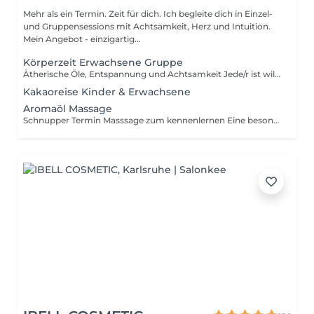
Mehr als ein Termin. Zeit für dich. Ich begleite dich in Einzel-
und Gruppensessions mit Achtsamkeit, Herz und Intuition.
Mein Angebot - einzigartig...
Körperzeit Erwachsene Gruppe
Ätherische Öle, Entspannung und Achtsamkeit Jede/r ist willkommen Keine Vorkenntnisse nötig
Kakaoreise Kinder & Erwachsene
Aromaöl Massage
Schnupper Termin Masssage zum kennenlernen Eine besondere Auszeit für dich und dein Körper mit ätherischen Ölen, die Körper, Geist und Seele berühren Mehr Informationen und Details findest du auf meiner Homepage Einklang-by-Kirsten.de