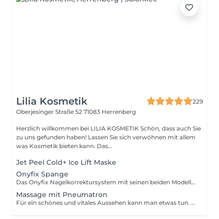
Lilia Kosmetik
229
Oberjesinger Straße 52
71083 Herrenberg
Herzlich willkommen bei LILIA KOSMETIK Schön, dass auch Sie
zu uns gefunden haben! Lassen Sie sich verwöhnen mit allem
was Kosmetik bieten kann. Das...
Jet Peel Cold+ Ice Lift Maske
Onyfix Spange
Das Onyfix Nagelkorrektursystem mit seinen beiden Modellierspangen Onyfix Soft und Hard ist ein vielseitiges und innovatives Produkt zur völlig schmerzfreien Behandlung fast aller Formen von eingerollten und eingewachsenen Fußnägeln. Ihr Fußprofi fixiert dazu das individuell angepasste System auf dem betroffenen Nagel, der dann mit seinem eigenen Wachstum in seine natürliche Form geführt wird. Dabei sind sowohl das Anbringen selbst als auch das Tragen schmerzfrei!
Massage mit Pneumatron
Für ein schönes und vitales Aussehen kann man etwas tun. Neben schmerzhaften, invasiven und kostenintensiven Methoden gibt es eine sanfte Möglichkeit, die Haut straffer und schöner aussehen zu lassen. Die pneumatische Pulsationsmassage vereint die klassischen Methoden des Schröpfens, der Lymphdrainage und der Massage bzw. der Reflexzonenmassage in einem. Mit sanftem Unterdruck und atmosphärischem Druck wird das Gewebe angesaugt und sofort wieder entspannt ca. 200mal pro Minute. Diese optimale Frequenz der Pneumatischen Pulsationsmassage regt die Bewegung sämtlicher Gewebeflüssigkeiten an und bringt das Gewebe in Schwingung. Die Unterdruckwellen beeinflussen auch das tiefere Gewebe. Durch die Pulsation verstärkt sich die Fließgeschwindigkeit des Blutes und der Lymphe. Die im Gewebe angesammelten Stoffwechselschlacken und Umweltschadstoffe werden gelöst und mit Hilfe des Lymphflusses und der Durchblutung den Entgiftungs und Ausscheidungsorganen zugeführt. Es kommt zu einer spürbaren Entlastung des gesamten Organismus. Körpereigene Vitalstoffe wie Hormone, Vitamine und Mineralien haben freie Bahn" zu den Zellverbänden und stehen verstärkt für einen optimalen Stoffwechsel und eine damit verbundene Gesundung zur Verfügung. Anwendung: Gesicht und Körper Schwangerschaftsstreifen Cellulite Narbenbehandlung Gewebestraffung Faltenreduzierung Tränensäcke Doppelkinn Busenstraffung Akne Kopfhautmassage Entspannungsmassage.