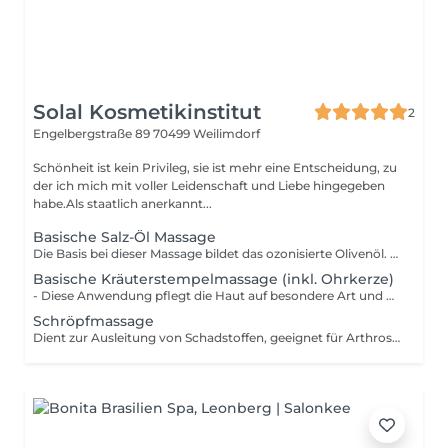
Solal Kosmetikinstitut
2
Engelbergstraße 89
70499 Weilimdorf
Schönheit ist kein Privileg, sie ist mehr eine Entscheidung, zu
der ich mich mit voller Leidenschaft und Liebe hingegeben
habe.Als staatlich anerkannt...
Basische Salz-Öl Massage
Die Basis bei dieser Massage bildet das ozonisierte Olivenöl. Dazu wird, individuell auf den Kunden ausgerichtet, eines der beiden folgenden Funktionsöle hinzugegeben: - Gewebeöl geeignet für Personen mit einer Bindegewebeschwäche, Cellulite, Narben und Hautalterung - Zirkulationsöl geeignet bei Durchblutungsstörungen, insbesondere auch zur Stärkung des Kreislaufsystems und zur Entschlackung der Körperzellen
Basische Kräuterstempelmassage (inkl. Ohrkerze)
- Diese Anwendung pflegt die Haut auf besondere Art und Weise. Durch eine hautstärkende und hautreinigende Rezeptur mit zwölf erlesenen Kräutern wird die Durchblutung angeregt bei einem gleichzeitigen entspannenden Wohlfühlerlebnis. - Vor der speziellen und warmen Kräuterstempelmassage wird eine leicht Salz-Öl- Massage durchgeführt, die einen angenehmen Peelingeffekt bewirkt. Dabei werden hochwertige hautpflegende Öle mit dem basisch-mineralischen Körperpflegesalz MeineBase verwendet. Die durchblutungsfördernde Peelingmassage mit dem Ingweröl in Kombination mit MeineBase bereitet die Haut optimal auf die nachfolgende Anwendung vor.
Schröpfmassage
Dient zur Ausleitung von Schadstoffen, geeignet für Arthrosebehandlungen, Verspannung, Schmerzen und andere körperliche Einschränkungen - Basische Stulpen - Basische Wickel - Basischer Einlauf