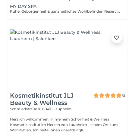
MY DAY SPA
Ruhe, Geborgenheit & ganzheitliches Wohlbefinden Reserviere wertvolle Zeit nur für dich und genieße ein entspanntes Spa-Erlebnis, das Körper, Geist und Seele verwöhnt. Perfekt für alle, die abschalten, loslassen und neue Energie tanken möchten. Im My Day Spa verbinden sich liebevoll ausgewählte Anwendungen zu einem harmonischen Wohlfühlerlebnis inklusive entspannender Massage, vitalisierendem Fußbad und erholsamer Pflege. Inklusive Behandlungen im Überblick: 1. Begrüßung & Tee von Team Dr. Joseph (Südtirol) Genieße eine Tasse hochwertigen Kräutertee als Einstieg in deinen entspannten Spa-Tag Ruhe, Genuss und Achtsamkeit von Anfang an. 2. Mani Express Schöne, gepflegte und hydratisierte Nägel 3. Vitalisierendes Fußbad Sanftes Fußbad zur Belebung der Sinne und zur Förderung des Wohlbefindens während der Maniküre. Bereitet Körper und Geist optimal auf die folgenden Behandlungen vor. 3. Vital Touch Ganzkörpermassage 50Min. Wohltuende Massage zur Lockerung der Muskulatur, Stressabbau und tiefem Entspannen. Ideal zur Förderung von Durchblutung, Energiefluss und innerer Balance. 4. Flash Ritual Facial - Gesichtsbehandlung 30Min. Luxuriöse Naturkosmetik von Phyt's - inklusive japanische Gesichtsmassage Kobido – natürliches Gesichtslifting. Alles mit Liebe für dich gestaltet! Preis & Aktion: 190,- € statt 267,- € Aktion gültig auf unbestimmte Zeit. Nach Beendigung der Aktion kann der Gutschein im Wert von 190,- € für alle Dienstleistungen und Produkte im Floripa Spa innerhalb eines Zeitraums von 3 Jahren eingelöst werden.
Kosmetikinstitut JLJ
51
Beauty & Wellness
Schmiedstraße 16
88471 Laupheim
Herzlich willkommen, in meinem Schönheit & Wellness
Kosmetikinstitut im Herzen von Laupheim - einem Ort zum
Wohlfühlen. Ich biete Ihnen unaufdringli...