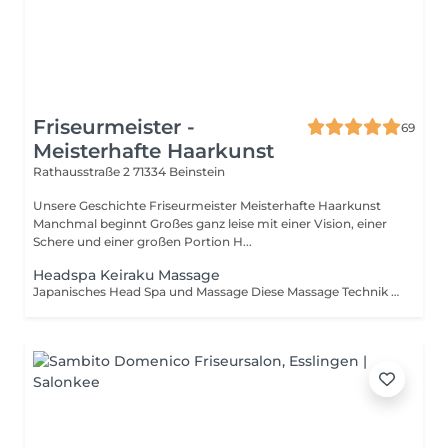
Friseurmeister -
69
Meisterhafte Haarkunst
Rathausstraße 2
71334 Beinstein
Unsere Geschichte Friseurmeister Meisterhafte Haarkunst
Manchmal beginnt Großes ganz leise mit einer Vision, einer
Schere und einer großen Portion H...
Headspa Keiraku Massage
Japanisches Head Spa und Massage Diese Massage Technik wird bereits seit 2500 Jahren angewendet und hilft dabei nicht den Geist und Körper zu entspannen. Keiraku Head Spa Massage Erleben Sie tiefe Entspannung und neue Energie mit unserer Keiraku Head Spa Massage einer ganzheitlichen Behandlung, die Körper und Geist in Einklang bringt. Die Keiraku-Massage basiert auf den Energiebahnen (Meridianen) des Körpers und kombiniert sanfte, rhythmische Massagegriffe mit gezielten Druckpunkten an Kopf, Nacken und Schultern. Sie fördert die Durchblutung der Kopfhaut, löst Spannungen und unterstützt das natürliche Gleichgewicht von Haar und Kopfhaut. Diese besondere Head-Spa-Behandlung: wirkt entspannend und stresslösend kann Kopfschmerzen und Verspannungen lindern unterstützt eine gesunde Kopfhaut sorgt für ein spürbares Gefühl von Leichtigkeit und Wohlbefinden Unsere Keiraku Head Spa Massage ist ideal für alle, die sich eine bewusste Auszeit gönnen und neue Kraft tanken möchten allein oder als entspannende Paar-Session. Tauchen Sie ein in einen Moment der Ruhe. Entspannung beginnt im Kopf. Wichtige Hinweise zur Head-Spa-Behandlung Die gesamte Behandlungsdauer beträgt ca. 1,5 Stunden und setzt sich wie folgt zusammen: ca. 10 Minuten Umziehen ca. 10 Minuten Kopfhautanalyse ca. 45 Minuten Behandlung ca. 10 Minuten Umziehen ca. 15 Minuten Föhnen & Stylen der Haare Für die Behandlung stellen wir ein spezielles Oberteil zur Verfügung, das bis oberhalb der Brust reicht. Die Behandlung kann von Damen wie auch von Herren durchgeführt werden. Der gewünschte Mitarbeiter / die gewünschte Mitarbeiterin kann bei der Buchung frei gewählt werden. Erfolgt keine Auswahl, ist eine kurzfristige Änderung vor Ort leider nicht möglich. Bitte beachten Sie, dass die Behandlungskosten bei eigenverschuldeter Nichtdurchführung (z. B. verspätetes Erscheinen, fehlende Mitarbeiterauswahl) vollständig in Rechnung gestellt werden.