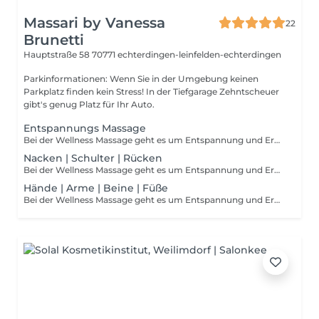
Massari by Vanessa
22
Brunetti
Hauptstraße 58
70771 echterdingen-leinfelden-echterdingen
Parkinformationen: Wenn Sie in der Umgebung keinen
Parkplatz finden kein Stress! In der Tiefgarage Zehntscheuer
gibt's genug Platz für Ihr Auto.
Entspannungs Massage
Bei der Wellness Massage geht es um Entspannung und Erholung. Das angenehm warme Öl mit hochwertigem ätherischem Öl (nach Wunsch) belebt die Sinne und das Wohlbefinden. Gleichzeitig wird die Durchblutung gefördert, die Muskulatur regenieriert und löst Verspannungen. Hierzu bieten wir verschiedene Methoden an. Bei Fragen zu Material und Techniken, wenden Sie sich gerne an
Nacken | Schulter | Rücken
Bei der Wellness Massage geht es um Entspannung und Erholung. Das angenehm warme Öl mit hochwertigem ätherischem Öl (nach Wunsch) belebt die Sinne und das Wohlbefinden. Gleichzeitig wird die Durchblutung gefördert, die Muskulatur regenieriert und löst Verspannungen.
Hände | Arme | Beine | Füße
Bei der Wellness Massage geht es um Entspannung und Erholung. Das angenehm warme Öl mit hochwertigem ätherischem Öl (nach Wunsch) belebt die Sinne und das Wohlbefinden. Gleichzeitig wird die Durchblutung gefördert, die Muskulatur regenieriert und löst Verspannungen.