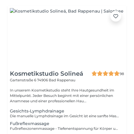
Kosmetikstudio Solineá
98
Gartenstraße 6
74906 Bad Rappenau
In unserem Kosmetikstudio steht Ihre Hautgesundheit im
Mittelpunkt. Jeder Besuch beginnt mit einer persönlichen
Anamnese und einer professionellen Hau...
Gesichts-Lymphdrainage
Die manuelle Lymphdrainage im Gesicht ist eine sanfte Massagetechnik, die den Lymphfluss anregt, Schwellungen (besonders um Augen und Kinn) reduziert und für ein strafferes, frischeres Hautbild sorgt. Durch sanftes Ausstreichen von der Gesichtsmitte nach außen und unten werden angestaute Flüssigkeiten abtransportiert. Vorteile: - Schwellungsreduktion: Wirkt effektiv gegen Tränensäcke und geschwollene Konturen. - Anti-Aging & Glow: Strafft die Haut, fördert die Durchblutung und sorgt für einen gesunden Teint. - Entgiftung: Hilft der Haut, Schlackenstoffe abzubauen. - Entspannung: Wirkt entspannend und kann bei Kopfschmerzen helfen. !! Wichtige Hinweise !! Nicht anwenden bei akuten Infektionen, Schilddrüsenproblemen, Asthma, Bluthochdruck oder Krebserkrankungen ohne ärztlichen Rat.
Fußreflexmassage
Fußreflexzonenmassage - Tiefenentspannung für Körper und Geist. Diese besondere Massage bringt Körper und Seele in Einklang. Es werden gezielt die Reflexzonen stimuliert, um das Lymphsystem zu aktivieren, die Durchblutung zu fördern und die Selbstheilungskräfte des Körpers anzuregen. Die sanfte Massage sorgt für tiefe Entspannung, ein angenehmes Körpergefühl und neue Energie. Viele Kundinnen und Kunden spüren sofort eine wohltuende Leichtigkeit und innere Balance. Die Fußreflexzonenmassage ist ein exklusives Wohlfühl-Erlebnis und die perfekte Ergänzung zur professionellen Fußpflege.