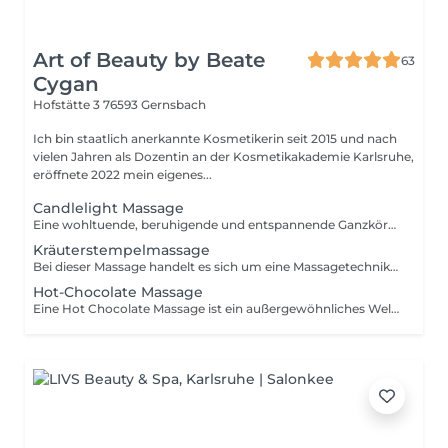
Art of Beauty by Beate
63
Cygan
Hofstätte 3
76593 Gernsbach
Ich bin staatlich anerkannte Kosmetikerin seit 2015 und nach
vielen Jahren als Dozentin an der Kosmetikakademie Karlsruhe,
eröffnete 2022 mein eigenes...
Candlelight Massage
Eine wohltuende, beruhigende und entspannende Ganzkörpermassage unter Anwendung von Massagekerzen. Das Wachs der Massagekerze wird zu einem warmen, pflegenden Körper-Öl, das auf Ihrer Haut ein angenehm duftendes und geschmeidiges Gefühl hinterlässt.
Kräuterstempelmassage
Bei dieser Massage handelt es sich um eine Massagetechnik, die sich aus verschiedenen Elementen zusammensetzt und diese zu einem ganzheitlichen Massageerlebnis vereint. Kräftige Massagegriffe wirken auf das Gewebe ein und sorgen für eine nachhaltige Lockerung von Ver- spannungen. Kräuterstempel entfalten ihre Wirkung durch Wärme, ätherische Öle und wohlriechende Kräuter, deren Extrakte durch den direkten Hautkontakt tief in das Gewebe eindringen können. Die Kräuterstempelmassage fördert die Durchblutung, entspannt die Muskulatur und zieht Giftstoffe aus der Haut. Schmerzen werden hierbei gelindert und die Durchblutung wird gefördert.
Hot-Chocolate Massage
Eine Hot Chocolate Massage ist ein außergewöhnliches Wellness-Erlebnis für die Sinne und ein Hochgenuss für seidigweiche und zarte Haut. Es ist eine Massage, bei der warme, flüssige Schokolade auf den Körper gegossen und anschließend verrieben wird. So sollen so genannte Glückshormone (Endorphine) im Körper freigesetzt werden. Mit ihrem Schokoladenduft wird sie häufig als sehr angenehm empfunden. Diese Schokoladenmassage ist eine reine Wellnessmassage, die alle Sinne anspricht und zudem die Haut pflegt. Die behandelte Haut wirkt nach der Hot Chocolate Massage strahlend und bleibt noch lange geschmeidig, glatt und zart. Ein schokoladiges Erlebnis für Körper und Seele.