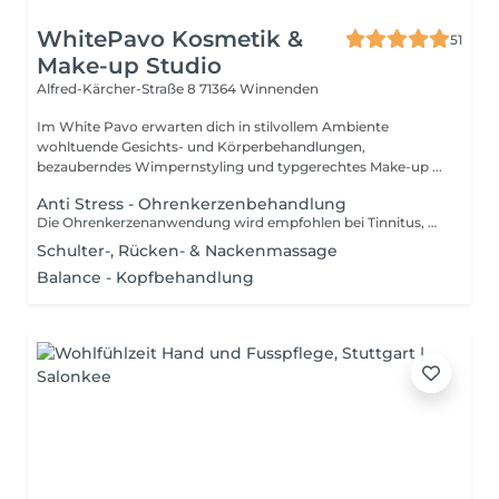
WhitePavo Kosmetik &
51
Make-up Studio
Alfred-Kärcher-Straße 8
71364 Winnenden
Im White Pavo erwarten dich in stilvollem Ambiente
wohltuende Gesichts- und Körperbehandlungen,
bezauberndes Wimpernstyling und typgerechtes Make-up ...
Anti Stress - Ohrenkerzenbehandlung
Die Ohrenkerzenanwendung wird empfohlen bei Tinnitus, Halsschmerzen, Husten, Atemstörung, gegen Schnupfen und Erkältung, Heuschnupfen, Kopfschmerzen, allgemeines Unwohlsein und vorallem gegen Stress und Unruhe, dient sehr der Entspannung und Erholung.
Schulter-, Rücken- & Nackenmassage
Balance - Kopfbehandlung