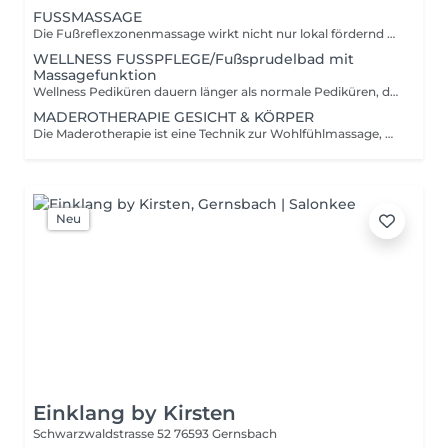
FUSSMASSAGE
Die Fußreflexzonenmassage wirkt nicht nur lokal fördernd auf die Durchblutung sowie lockernd auf Sehnen und Muskeln.
WELLNESS FUSSPFLEGE/Fußsprudelbad mit
Massagefunktion
Wellness Pediküren dauern länger als normale Pediküren, da sie zusätzliche Leistungen wie ein Fußbad, eine Fußmassage, ein Peeling, eine heiße Handtuchmassage und ein Paraffinwachsbad beinhalten. GRATIS: Handmaske mit Sheabutter. Ideal für trockene und rissige Hände, die eine intensive Pflege benötigen!
MADEROTHERAPIE GESICHT & KÖRPER
Die Maderotherapie ist eine Technik zur Wohlfühlmassage, Entwässerung und Körperformung, bei der Werkzeuge aus 100% natürlichem Holz zum Einsatz kommen. Ihr Design ist speziell darauf abgestimmt, die Haut zu straffen und zu festigen, Cellulite zu beseitigen und Ihre Figur auf natürliche Weise zu formen.
Neu
Einklang by Kirsten
Schwarzwaldstrasse 52
76593 Gernsbach