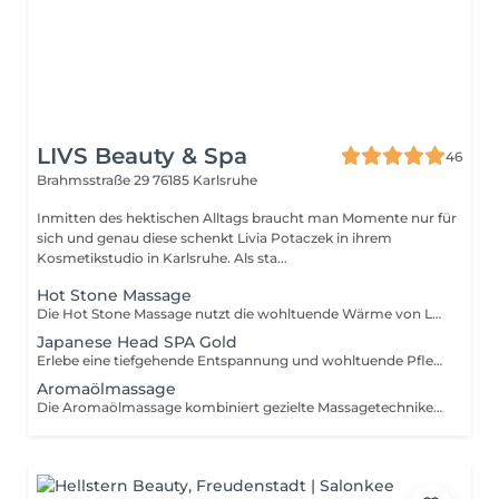
LIVS Beauty & Spa
46
Brahmsstraße 29
76185 Karlsruhe
Inmitten des hektischen Alltags braucht man Momente nur für
sich und genau diese schenkt Livia Potaczek in ihrem
Kosmetikstudio in Karlsruhe. Als sta...
Hot Stone Massage
Die Hot Stone Massage nutzt die wohltuende Wärme von Lavasteinen, um Verspannungen zu lösen und die Durchblutung zu fördern. Diese Behandlung bringt Körper und Geist in Balance und sorgt für tiefe Entspannung.
Japanese Head SPA Gold
Erlebe eine tiefgehende Entspannung und wohltuende Pflege mit dem Japanese Head SPA. Diese einzigartige Behandlung kombiniert sanfte Massagetechniken und pflegende Essenzen, um Verspannungen zu lösen, die Kopfhaut zu revitalisieren und das Haar zu stärken. Ein Verwöhnmoment für Körper und Geist für gesunde Kopfhaut und seidig glänzendes Haar. - Therapie mit ausgewähltem Aroma - Hochfrequenztherapie - Kopfmassagen - Intensive Kopfhaut Reinigung mit Dampf - Haarwäsche - Haarmaske / Conditioner - Schulter- & Nackenmassage - Gesichtsmassage & Maske - Hals- & Dekolleté-Schäumereinigung - Föhnstation vor Ort - Abschlusspflege - Ausklang mit Tee/ Wasser
Aromaölmassage
Die Aromaölmassage kombiniert gezielte Massagetechniken mit hochwertigen ätherischen Ölen, um Körper und Geist zu entspannen. Diese Behandlung fördert das Wohlbefinden, lindert Verspannungen und verwöhnt die Sinne mit angenehmen Düften.