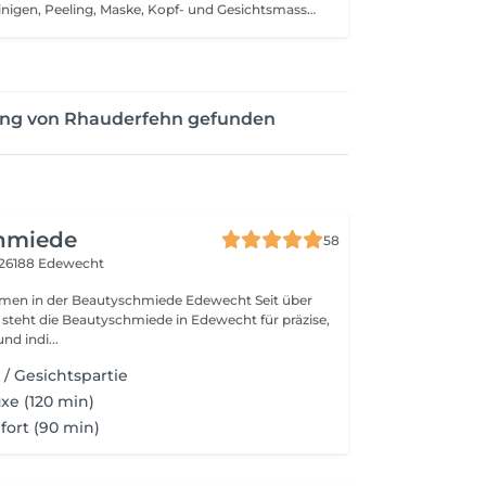
Für Genießer. Reinigen, Peeling, Maske, Kopf- und Gesichtsmassage Ca 70 min Bei fragen zu Behandlungen, oder Problem mit dem buchen/stornieren, bitte immer per WhatsApp 0157 57 55 55 01 Kontakt mit uns aufnehmen.
ung von Rhauderfehn gefunden
hmiede
58
26188 Edewecht
n in der Beautyschmiede Edewecht Seit über
steht die Beautyschmiede in Edewecht für präzise,
d indi...
 / Gesichtspartie
xe (120 min)
ort (90 min)