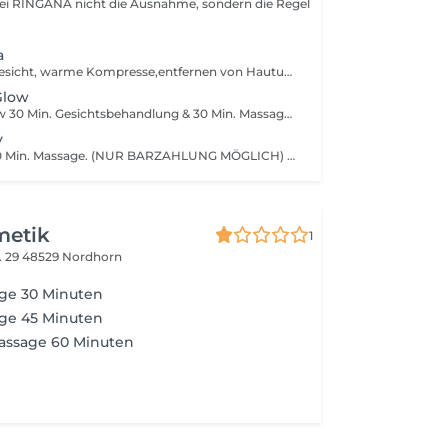
bei RINGANA nicht die Ausnahme, sondern die Regel
a
Reinigung von Gesicht, warme Kompresse,entfernen von Hautunreinheiten, Tonic, Serum mit hochwirksamen Wirkstoffkonzentrat Fresh anti Falten Serum+ ADDS effect (Sofort-Lifting-Effect), pflegende Gesichtspackung, Augen-Serum, Lippenpflege, Tagespflege Zusätzlich erweitern wir die Pedi + Mani Behandlung mit Spabad ,Peeling Nagelpflege,mit ein Abschluss Massage mit Ätherische Öle. Reine Entspannung mit ein Glow auf dein Haut. ANFRAGE für Lack/Shellack
Glow
After Sunset Glow 30 Min. Gesichtsbehandlung & 30 Min. Massage.(NUR BARZAHLUNG MÖGLICH) Erleben Sie die perfekte Balance aus Pflege und Entspannung: eine belebende Gesichtsbehandlung, die Ihre Haut zum Strahlen bringt, kombiniert mit einer wohltuenden Massage, die den Stress des Tages löst. Der ideale Ausklang für einen langen Abend.
y
Night Serenity 60 Min. Massage. (NUR BARZAHLUNG MÖGLICH) Gönnen Sie sich eine intensive Auszeit für Körper und Seele. Sanfte Griffe und tiefe Entspannung helfen, Spannungen zu lösen und Ruhe zu finden. Perfekt, um den Tag loszulassen und entspannt in die Nacht zu starten.
metik
1
. 29
48529 Nordhorn
ge 30 Minuten
ge 45 Minuten
ssage 60 Minuten