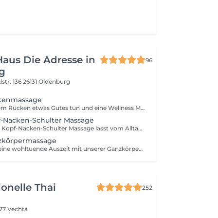
Haus Die Adresse in
96
g
str. 136
26131 Oldenburg
ckenmassage
Sie möchten Ihrem Rücken etwas Gutes tun und eine Wellness Massage genießen? Dann buchen Sie sich gerne diese Behandlung für ein gelockertes und befreites Körpergefühl.
f-Nacken-Schulter Massage
Eine wohltuende Kopf-Nacken-Schulter Massage lässt vom Alltagsstress abschalten und sorgt für tiefe Entspannung.
zkörpermassage
Gönnen Sie sich eine wohltuende Auszeit mit unserer Ganzkörpermassage. Die Massagezeit beträgt 70 min.
tionelle Thai
252
77 Vechta