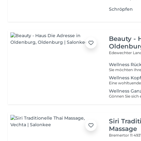
Schröpfen
Beauty - 
Oldenbur
Edewechter Land
Wellness Rü
Wellness Kop
Wellness Gan
Siri Tradi
Massage
Bremertor 11
493