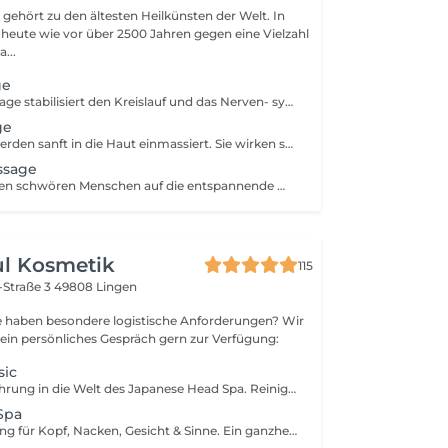
gehört zu den ältesten Heilkünsten der Welt. In
e heute wie vor über 2500 Jahren gegen eine Vielzahl
...
ge
Die Thai-Öl-Massage stabilisiert den Kreislauf und das Nerven- system. Zellen und Organe werden genährt und schlacken aus dem Gewebe. Ihr Körper bleibt jung, vital, schön und gesund. Die Thai-Öl-Massage unterstützt die Abwehrkräfte der Haut, ver- bessert die Konzentration, fördert das Körperbewusstsein und das allgemeine Wohlbefinden.
ge
Ätherische Öle werden sanft in die Haut einmassiert. Sie wirken sowohl auf den Körper als auch auf die Psyche. Je nach Art des verwendeten Öl- und Duftessenzen wirkt sie entspannend und auch anregend.
ssage
Seit Jahrtausenden schwören Menschen auf die entspannende Wirkung von heißen Steinen. Heute zählt die Hot-Stone Massage zu den beliebtesten Anwendungen im Wellness-Bereich, ist sie doch eine warme Wohltat für Körper, Geist und Seele.
ul Kosmetik
115
-Straße 3
49808 Lingen
 ein persönliches Gespräch gern zur Verfügung:
sic
Eine sanfte Einführung in die Welt des Japanese Head Spa. Reinigung, Entspannung und neue Frische für Kopfhaut und Geist. *Tiefenreinigung mit Spezialshampoo *Warmes Wasser-Ritual *Entspannende Kopfmasssage *Pflegeabschluss + selber Föhnen
Spa
Tiefenentspannung für Kopf, Nacken, Gesicht & Sinne. Ein ganzheitliches Ritual für Stressabbau und Kopfhautpflege. *Reinigungsritual & Peeling *Intensive Kopfmassage *Nacken-, Schulter-, Gesichtsmassage *Pflegemaske für Gesicht & Haar mit Aromatherapie *Entspannungsphase *Abschluss Pflege & selber föhnen