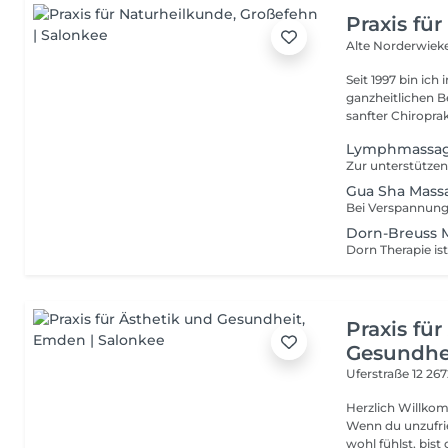
Praxis fü
Alte Norderwieke
Seit 1997 bin ich
ganzheitlichen 
sanfter Chiroprakt
Lymphmassag
Gua Sha Mass
Dorn-Breuss 
Praxis fü
Gesundhe
Uferstraße 12
26
Herzlich Willkom
Wenn du unzufrie
wohl fühlst, bist d