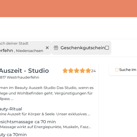
ch deiner Stadt
Geschenkgutschein
rfehn
,
Niedersachsen
Auszeit - Studio
Suche im 
24
817 Westrhauderfehn
mmen im Beauty Auszeit-Studio Das Studio, wenn es
lege und Wohlbefinden geht. Vergünstigungen für
pass ...
uty-Ritual
Gönnen Sie sich eine Auszeit für Körper & Seele. Unser exklusives Beauty Ritual vereint auf ihre Haut abgestimmte tiefenwirksame Hautpflege mit Geräten, wohltuende Massagegriffe und ein Luxus Treatment , das Ihre Haut strahlen lässt. klassische Gesichtsbehandlung, 2Geräte, Japanische Gesichtsmassage Bei fragen zu Behandlungen, oder Problem mit dem buchen/stornieren, bitte immer per WhatsApp 0157 57 55 55 01 Kontakt mit uns aufnehmen.
esichtsmassage ca 70 min
Eine einzigartige Massage wirkt auf Energiepunkte, Muskeln, Faszien, Gefäße und Lymphbahnen Dauer 70 min Keine hansefit Vergünstigung Bei fragen zu Behandlungen, oder Problem mit dem buchen/stornieren, bitte immer per WhatsApp 0157 57 55 55 01 Kontakt mit uns aufnehmen.
uty ca 70min