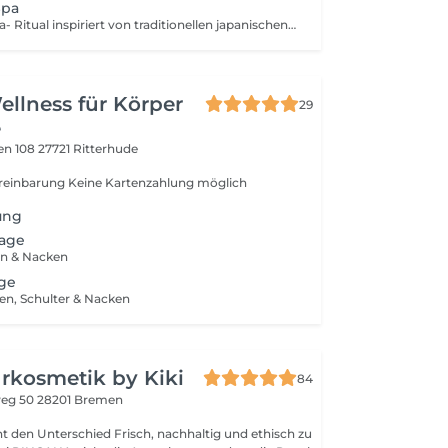
Spa
Ein luxuriöses Spa- Ritual inspiriert von traditionellen japanischen Entspannungszeremonien. Tiefenpflege, Wäre und absolute Ruhe. *Fußbad mit Paraffinbehandlung *Reinigungsritual und Peeling *Intensive Schulter-, Nacken- und Gesichtsmassage mit warmen Camillenöl *Haar und Gesichtsmaske inkl. Aromatherapie *Fußdruckpunktmassage (bei Anna) oder Handmassage (bei Eva) *Entspannungsphase *Abschluss Pflege & selber föhnen
ellness für Körper
29
e
en 108
27721 Ritterhude
reinbarung Keine Kartenzahlung möglich
ung
age
rn & Nacken
ge
en, Schulter & Nacken
rkosmetik by Kiki
84
weg 50
28201 Bremen
t den Unterschied Frisch, nachhaltig und ethisch zu