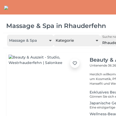
Massage & Spa
in
Rhauderfehn
Suche na
Massage & Spa
Kategorie
Rhaude
Beauty & 
Untenende 36
26
Herzlich willko
um Kosmetik, Pf
Hansefit und Well
Exklusives Bea
Japanische G
Wellness-Bea