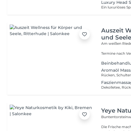
Luxury Head 
Auszeit W
und Seel
Am weißen Ried
Termine nach Ve
Beinbehandl
Aromaöl Mass
Rücken, Schulte
Faszienmassa
Dekolletee, Rück
Yeye Natu
Buntentorstein
Die Frische mach