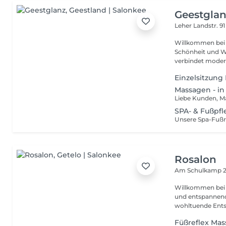
Geestgla
Leher Landstr. 9
Willkommen bei Geestglanz deinem e
Schönheit und Wo
verbindet modern
Einzelsitzun
Massagen - i
SPA- & Fußpfl
Rosalon
Am Schulkamp 
Willkommen bei R
und entspannen
wohltuende Entsp
Füßreflex Ma