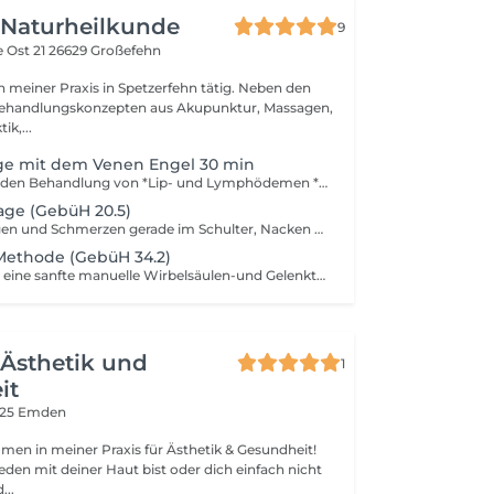
r Naturheilkunde
9
 Ost 21
26629 Großefehn
 in meiner Praxis in Spetzerfehn tätig. Neben den
Behandlungskonzepten aus Akupunktur, Massagen,
ik,...
e mit dem Venen Engel 30 min
Zur unterstützenden Behandlung von *Lip- und Lymphödemen *Sportregeneration *Ödemen infolge von Traumata und Sportverletzungen *Ergänzung zur manuellen Lymphdrainage
age (GebüH 20.5)
Bei Verspannungen und Schmerzen gerade im Schulter, Nacken und Rückenbereich kann diese Methode oft schon nach der ersten Behandlung deutliche und anhaltende Verbesserungen bringen. Zu erwartende Nebenwirkung dabei sind vorübergehende Verfärbungen der behandelten Areale, die jedoch nach einigen Tagen nicht mehr zu sehen sind.
Methode (GebüH 34.2)
Dorn Therapie ist eine sanfte manuelle Wirbelsäulen-und Gelenktherapie, die Breuss Massage ist eine sanfte Dehnung der Wirbelsäule und der umgebenden Muskulatur
r Ästhetik und
1
it
725 Emden
men in meiner Praxis für Ästhetik & Gesundheit!
den mit deiner Haut bist oder dich einfach nicht
...