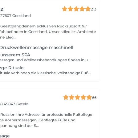
nz
213
1
27607 Geestland
xklusiven Rückzugsort für
hlbefinden in Geestland. Unser stilvolles Ambiente
e Eleg...
g Druckwellenmassage maschinell
n unserem SPA
Liebe Kunden, Massagen und Wellnessbehandlungen finden in unserem SPA in Bad Bederkesa statt. Gerne können Sie über den SPA Buchungslink online buchen oder Sie schreiben uns eine Mail an info@geestglanz-spa.de
ege Rituale
Unsere Spa-Fußrituale verbinden die klassische, vollständige Fußpflege inklusive Nägel kürzen, Hornhautentfernung und intensiver Abschlusspflege mit zusätzlichen Verwöhn- und Wirkstoff-Elementen, um sowohl Entspannung als auch Regeneration zu unterstützen! Beide Rituale beinhalten ein wohltuendes Fußbad, ein Peeling, eine ausführliche Pflege und eine hochwertige, an die Fußreflexzonenmassage angelehnte Massage, angepasst an das jeweilige Ritual-Thema. Cleopatra-Ritual Milch & Honig Ein sinnlich-luxuriöses Ritual mit orientalischem Duft nach Milch und Honig inspiriert von den Schönheitsritualen Kleopatras. Milch ist reich an natürlichen Fetten und Milchsäure. Sie kann die Haut sanft glätten, geschmeidig machen und ihre natürliche Schutzbarriere unterstützen. Honig wirkt feuchtigkeitsspendend, beruhigend und pflegend. Er kann die Haut weich machen und ihr ein geschmeidiges, genährtes Gefühl verleihen. -Warmes Milch & Honig Fußbad -Sanftes Honig Peeling zur Vorbereitung der Haut -Vollständige Fußpflege (Nägel kürzen & formen, Hornhautentfernung) -Ausführliche, an die Fußreflexzonenmassage angelehnte Fußmassage mit rauchigem nach Honigduftenden warmen Kerzenöl -Warme Kompressen zur Entspannung -Intensive passende Honig-Milch Abschlusspflege Ein Ritual für alle, die sich nicht nur gepflegte, sondern verwöhnte Füße wünschen ein Moment von Luxus, Entschleunigung und bewusster Selbstfürsorge. Magnesium-Regenerationsritual Ein wirkstofforientiertes Ritual mit dem Fokus auf Regeneration, Entspannung und Zellunterstützung. Magnesium ist ein essentieller Mineralstoff für Muskel- und Zellfunktionen. Über ein Fußbad und Peeling kann Magnesium dabei helfen, Spannungsgefühle und Ermüdungserscheinungen in den Füßen zu reduzieren, die Regeneration beanspruchter Haut und Muskulatur zu unterstützen und ein langanhaltendes Gefühl von Leichtigkeit zu vermitteln. -Warmes Magnesium-Fußbad zur muskelentspannenden Vorbereitung -Magnesium-Peeling mit reinem Magnesium, um die Haut zu glätten und mineralisch zu beleben -Vollständige Fußpflege (Nägel kürzen & formen, Hornhautentfernung) -intensive, regenerationsfördernde Massage mit reinem Magnesium-Gel -Tiefenwirksame Regenerationspflege Ein Ritual für alle, die ihren Füßen Entlastung schenken möchten spürbar leichter, entspannter und regeneriert.
66
28
49843 Getelo
osalon Ihre Adresse für professionelle Fußpflege
de Körpermassagen. Gepflegte Füße und
annung sind der S...
ssage