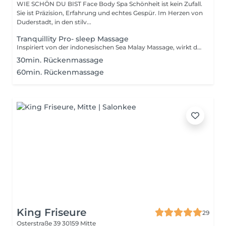
WIE SCHÖN DU BIST Face Body Spa Schönheit ist kein Zufall.
Sie ist Präzision, Erfahrung und echtes Gespür. Im Herzen von
Duderstadt, in den stilv...
Tranquillity Pro- sleep Massage
Inspiriert von der indonesischen Sea Malay Massage, wirkt dieses außergewöhnliche Ritual in Synergie mit unserem Tranquillity Sound and Essential Oil Blend, um effektiv einen Zustand tiefer Ruhe herbeizuführen. Ideal um den Stress und den Erschöpfungserscheinungen entgegenzuwirken, die durch die Hektik des Alltags verursacht werden und dir eine kurze Auszeit mit etwas Ruhe und Schlaf zu ermöglichen.
30min. Rückenmassage
60min. Rückenmassage
King Friseure
29
Osterstraße 39
30159 Mitte