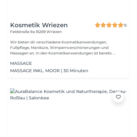
Kosmetik Wriezen
15
Feldstraße 8a
16269 Wriezen
Wir bieten dir verschiedene Kosmetikanwendungen,
Fußpflege, Maniküre, Wimpernverschönerungen und
Massagen an. In den Kosmetikanwendungen ist bereits ...
MASSAGE
MASSAGE INKL. MOOR | 30 Minuten