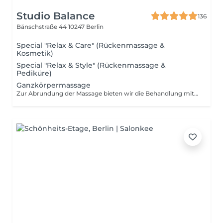
Studio Balance
136
Bänschstraße 44
10247 Berlin
Special "Relax & Care" (Rückenmassage &
Kosmetik)
Special "Relax & Style" (Rückenmassage &
Pediküre)
Ganzkörpermassage
Zur Abrundung der Massage bieten wir die Behandlung mit aroma- tischen Duftölen an. Während der Behandlung entfalten diese durch die Hautwärme eine intensive Wirkung auf Körper und Psyche. Wir verwenden ausschließlich natürliche Duftöle (z.B. Weleda), die bewusst ohne synthetische Farb- und Duftstoffe auskommen und deren Parfümierung ausschließlich über natürliche ätherische ...