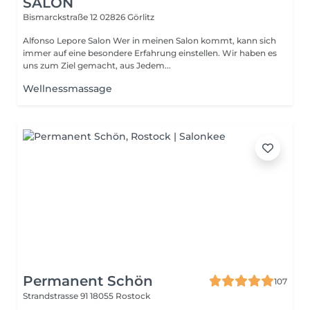
SALON
Bismarckstraße 12
02826 Görlitz
Alfonso Lepore Salon Wer in meinen Salon kommt, kann sich
immer auf eine besondere Erfahrung einstellen. Wir haben es
uns zum Ziel gemacht, aus Jedem...
Wellnessmassage
Permanent Schön
107
Strandstrasse 91
18055 Rostock