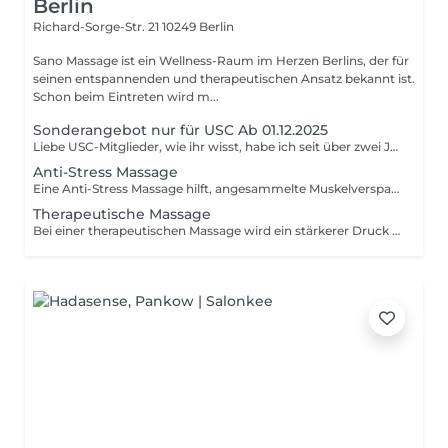
Berlin
Richard-Sorge-Str. 21
10249 Berlin
Sano Massage ist ein Wellness-Raum im Herzen Berlins, der für
seinen entspannenden und therapeutischen Ansatz bekannt ist.
Schon beim Eintreten wird m...
Sonderangebot nur für USC Ab 01.12.2025
Liebe USC-Mitglieder, wie ihr wisst, habe ich seit über zwei Jahren eine Pause bei USC eingelegt und möchte nun mein Angebot vom Februar 2024 erneuern. Ich werde weiterhin USC-Mitglieder betreuen: M, L und XL für eine 60-minütige Massage für 55 €. Dieses Angebot gilt für acht Monate.
Anti-Stress Massage
Eine Anti-Stress Massage hilft, angesammelte Muskelverspannungen zu beseitigen und Stress abzubauen. Manchmal ist eine sanfte, beruhigende Massage alles, was du brauchst, um einen stressigen Job oder einen Moment außergewöhnlicher Anspannung zu bewältigen.
Therapeutische Massage
Bei einer therapeutischen Massage wird ein stärkerer Druck ausgeübt und den Muskelknoten oder Triggerpunkten mehr Aufmerksamkeit geschenkt. Wenn du bestimmte Körperregionen hast, die individuelle Aufmerksamkeit erfordern, kann eine therapeutische Massage dazu beitragen, Verspannungen zu lösen, die Beweglichkeit zu erhöhen und chronische Schmerzen zu lindern.