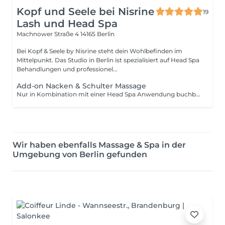
Kopf und Seele bei Nisrine
19
Lash und Head Spa
Machnower Straße 4
14165 Berlin
Bei Kopf & Seele by Nisrine steht dein Wohlbefinden im
Mittelpunkt. Das Studio in Berlin ist spezialisiert auf Head Spa
Behandlungen und professionel...
Add-on Nacken & Schulter Massage
Nur in Kombination mit einer Head Spa Anwendung buchbar
Wir haben ebenfalls Massage & Spa in der
Umgebung von Berlin gefunden