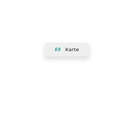
Karte
Unternehmen
Support
Team
&
Jobs
Ihr Geschäft hinzufügen