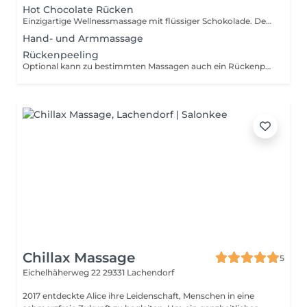
Hot Chocolate Rücken
Einzigartige Wellnessmassage mit flüssiger Schokolade. Der Kakaoduft wirkt wohltuend und entspannend und vermittelt Behaglichkeit.
Hand- und Armmassage
Rückenpeeling
Optional kann zu bestimmten Massagen auch ein Rückenpeeling dazugebucht werden, z.B bei Hot Chocolate Kaffee-Orangenöl-Peeling.
Chillax Massage
5
Eichelhäherweg 22
29331 Lachendorf
2017 entdeckte Alice ihre Leidenschaft, Menschen in eine