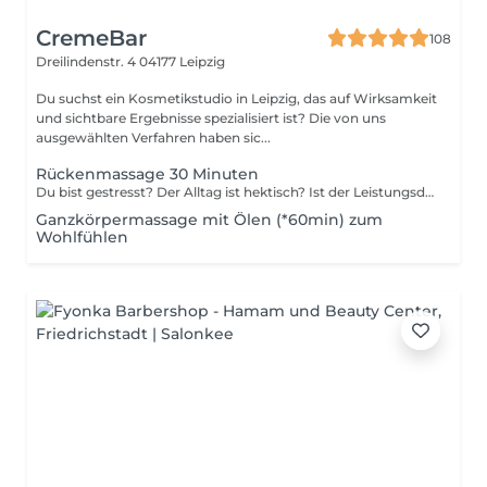
CremeBar
108
Dreilindenstr. 4
04177 Leipzig
Du suchst ein Kosmetikstudio in Leipzig, das auf Wirksamkeit
und sichtbare Ergebnisse spezialisiert ist? Die von uns
ausgewählten Verfahren haben sic...
Rückenmassage 30 Minuten
Du bist gestresst? Der Alltag ist hektisch? Ist der Leistungsdruck in der Firma mal wieder enorm? Eine Auszeit wäre jetzt das Richtige. Dann gönne Dir eine wohltuende Massage! Lasse Deine Seele baumeln und tanke wieder Kraft.
Ganzkörpermassage mit Ölen (*60min) zum
Wohlfühlen