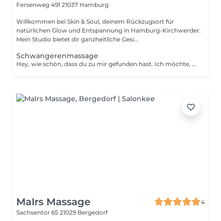
Fersenweg 491
21037 Hamburg
Willkommen bei Skin & Soul, deinem Rückzugsort für
natürlichen Glow und Entspannung in Hamburg-Kirchwerder.
Mein Studio bietet dir ganzheitliche Gesi...
Schwangerenmassage
Hey, wie schön, dass du zu mir gefunden hast. Ich möchte, dass Du dich von Beginn an wohl bei mir fühlst. Es ist alles für dich vor Ort, was es für deine Auszeit braucht. Ich massiere mit Sesam- oder Jojobaöl. Für deine Massage stehen dir zwei bis drei selbst hergestellte Aromaöle zur Auswahl, die Düfte können je nach Saison variieren. In der Regel gibt es keine Einschränkungen, die von einer wohltuenden Massage während der Schwangerschaft abraten, solltest du dir unsicher sein, halte bitte Rücksprache mit deiner Hebamme oder deiner Gynäkologin, deinem Gynäkologen. Die Massage ist für die gesamte Schwangerschaft möglich. Seit über 6 Jahren sind meine schwangeren Kundinnen dankbar für meine spezielle Massageliege, die es dir ermöglicht auch auf dem Bauch liegend zu entspannen. Natürlich auf deine Bedürfnisse ausgerichtet. Ich freue mich auf deinen Besuch.
MaIrs Massage
4
Sachsentor 65
21029 Bergedorf