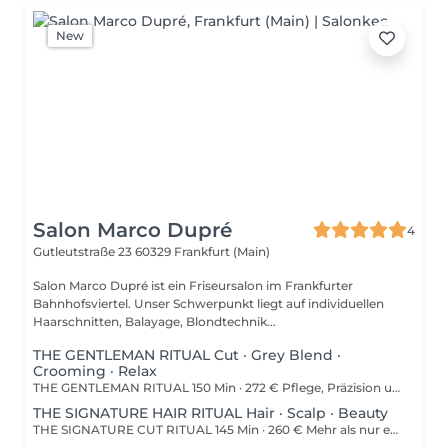
New
Salon Marco Dupré
4
Gutleutstraße 23
60329 Frankfurt (Main)
Salon Marco Dupré ist ein Friseursalon im Frankfurter
Bahnhofsviertel. Unser Schwerpunkt liegt auf individuellen
Haarschnitten, Balayage, Blondtechnik...
THE GENTLEMAN RITUAL Cut · Grey Blend ·
Crooming · Relax
THE GENTLEMAN RITUAL 150 Min · 272 € Pflege, Präzision und Entspannung – neu definiert. Ein exklusives Grooming-Erlebnis für Männer, die Wert auf Qualität und Wohlbefinden legen. Enthalten sind ein präziser Haarschnitt, Gray Shading, Bartpflege, Augenbrauenformung, eine entspannende Wellness-Kopfmassage sowie eine professionelle Kopfhautdiagnose – individuell auf Sie abgestimmt. Inklusive: Beratung · Haarschnitt · Gray Shading · Bartpflege · Augenbrauenformung · Wellness-Kopfmassage · Kopfhautdiagnose · Kopfhaut Detox Behandlung Hinweis: Die Haltbarkeit und Intensität einer Haarfarbe oder Tönung ist von individuellen Faktoren wie Haarstruktur, Haarvorgeschichte, Pflege und äußeren Einflüssen abhängig und kann daher nicht garantiert werden.
THE SIGNATURE HAIR RITUAL Hair · Scalp · Beauty
THE SIGNATURE CUT RITUAL 145 Min · 260 € Mehr als nur ein Haarschnitt – ein Moment nur für Dich. Dieses Erlebnis beinhaltet eine individuelle Beratung, eine entspannende Haarwäsche, eine Wellness-Kopfmassage, eine professionelle Kopfhautdiagnose, ein Intensiv-Treatment sowie einen präzisen Haarschnitt inklusive Föhnen und Styling. Für einen rundum gepflegten Look werden zusätzlich die Augenbrauen gezupft und gefärbt sowie die Wimpern gefärbt. Inklusive: Beratung · Haarwäsche · Wellness-Kopfmassage · Kopfhautdiagnose · Kopfhaut Detox Behandlung · Intensiv-Treatment · Haarschnitt · Föhnen & Styling · Augenbrauen formen & färben · Wimpern färben