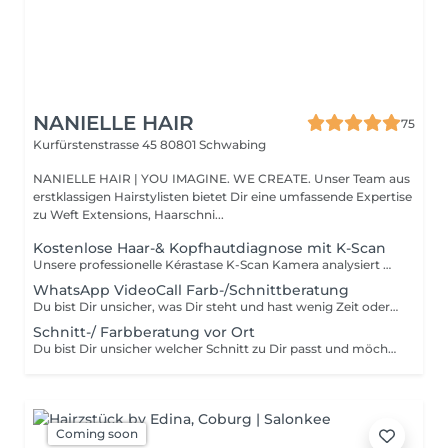
NANIELLE HAIR
75
Kurfürstenstrasse 45
80801 Schwabing
NANIELLE HAIR | YOU IMAGINE. WE CREATE. Unser Team aus
erstklassigen Hairstylisten bietet Dir eine umfassende Expertise
zu Weft Extensions, Haarschni...
Kostenlose Haar-& Kopfhautdiagnose mit K-Scan
Unsere professionelle Kérastase K-Scan Kamera analysiert Haar und Kopfhaut mit bis zu 100-facher Vergrößerung. So erkennen wir genau, was Dein Haar wirklich braucht. Buche jetzt Deine individuelle Haar- und Kopfhautanalyse und erhalte eine maßgeschneiderte Pflegeempfehlung, perfekt abgestimmt auf Deine Bedürfnisse.
WhatsApp VideoCall Farb-/Schnittberatung
Du bist Dir unsicher, was Dir steht und hast wenig Zeit oder wohnst nicht in der Nähe? Dann buche bequem Deine Online Beratung.
Schnitt-/ Farbberatung vor Ort
Du bist Dir unsicher welcher Schnitt zu Dir passt und möchtest uns erstmal kennenlernen? Dann buche Dich ein für ein kostenloses 15 minütiges Beratungsgespräch oder füge es zu Deiner Buchung hinzu, falls Du davon ausgehst dass die Beratung etwas länger bei Dir dauern könnte. ;-)
Coming soon