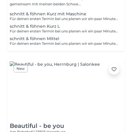
gemeinsam mit meinen beiden Schwe...
schnitt & föhnen Kurz mit Maschine
Für deinen ersten Termin bei uns planen wir ein paar Minuten mehr Zeit ein. So können wir uns kennenlernen, deine Haare individuell analysieren und deine Wünsche genau verstehen - für ein Ergebnis, das perfekt zu dir passt. Kurz mit Maschine: Seiten und Nacken mit der Maschine kurz, Ohren frei, deine Haare sind so kurz, dass wir zum stylen KEINE Bürsten bzw. Stylingtools benötigen. (Siehe Bild in Unserer Bildergalerie) NEU schneiden heißt = Du warst noch nie bei uns, du brauchst eine Beratung weil du etwas neues oder nicht weißt was du möchtest oder dein Schnitt ist länger als 5 Monate her > Bedeutet : wir benötigen aufgrund einer dieser Tatsachen mehr Zeit
schnitt & föhnen Kurz L
Für deinen ersten Termin bei uns planen wir ein paar Minuten mehr Zeit ein. So können wir uns kennenlernen, deine Haare individuell analysieren und deine Wünsche genau verstehen - für ein Ergebnis, das perfekt zu dir passt. Kurz L : bis maximal Ohrläppchen bedeckt (Siehe Bild in Unserer Bildergalerie) NEU schneiden heißt = Du warst noch nie bei uns, du brauchst eine Beratung weil du etwas neues oder nicht weißt was du möchtest oder dein Schnitt ist länger als 5 Monate her > Bedeutet : wir benötigen aufgrund einer dieser Tatsachen mehr Zeit
schnitt & föhnen Mittel
Für deinen ersten Termin bei uns planen wir ein paar Minuten mehr Zeit ein. So können wir uns kennenlernen, deine Haare individuell analysieren und deine Wünsche genau verstehen - für ein Ergebnis, das perfekt zu dir passt. Mittel : bis maximal Mitte Oberarm (Siehe Bild in Unserer Bildergalerie) NEU schneiden heißt = Du warst noch nie bei uns, du brauchst eine Beratung weil du etwas neues oder nicht weißt was du möchtest oder dein Schnitt ist länger als 5 Monate her > Bedeutet : wir benötigen aufgrund einer dieser Tatsachen mehr Zeit
New
Beautiful - be you
Am Bahnhof 1
23923 Herrnburg