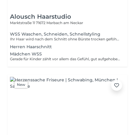
Alousch Haarstudio
Marktstraße 11
71672 Marbach am Neckar
WSS Waschen, Schneiden, Schnellstyling
Ihr Haar wird nach dem Schnitt ohne Bürste trocken geföhnt. Dies eignet sich besonders, wenn Sie Ihr Haar zuhause gerne selbst stylen und einen natürlichen Abschluss wünschen. Kurz = bis Ohrlänge Mittel = bis Schulter Lang = unterhalb der Schulter Extra lang/dicht = höherer Materialaufwand
Herren Haarschnitt
Mädchen WSS
Gerade für Kinder zählt vor allem das Gefühl, gut aufgehoben zu sein. Mit Ruhe, Geduld und einem offenen Umgang sorgen wir dafür, dass der Besuch zu einer positiven Erfahrung wird. Wir nehmen uns Zeit, erklären die einzelnen Schritte und gehen auf die Bedürfnisse unserer kleinen Kund:innen ein. Der Kinderhaarschnitt gilt für Kinder bis 12 Jahre. Kurz = bis Ohrlänge Mittel = bis Schulter Lang = unterhalb der Schulter
New