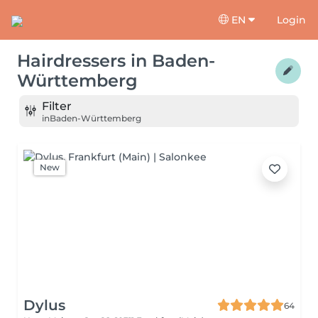
EN
Login
Hairdressers
in
Baden-
Württemberg
Filter
in
Baden-Württemberg
New
Dylus
64