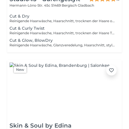
Hermann-Löns-Str. 45c
51469 Bergisch Gladbach
Cut & Dry
Reinigende Haarwäsche, Haarschnitt, trocknen der Haare ohne Rundbürste/Hot tool, inkl. Stylingprodukten zum Finish. Faire Preise für alle – unsere Haarschnitt-Tarife orientieren sich ausschließlich an der Haarlänge, nicht am Geschlecht!
Cut & Curly Twist
Reinigende Haarwäsche, Haarschnitt, trocknen der Haare Trocknen mit Difusor - Definieren der Naturlocke, inkl. Stylingprodukten zum Finish. Faire Preise für alle – unsere Haarschnitt-Tarife orientieren sich ausschließlich an der Haarlänge, nicht am Geschlecht!
Cut & Glow, BlowDry
Reinigende Haarwäsche, Glanzveredelung, Haarschnitt, stylen der Haare inkl. Rundbürsten/Hot tool, inkl. Stylingprodukten zim Finish
New
Skin & Soul by Edina