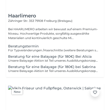
Haarlimero
Zähringer Str. 353
79108 Freiburg (Breisgau)
Bei HAARLIMERO arbeiten wir bewusst auf einem Premium-
Niveau. Hochwertige Produkte, sorgfältig ausgewählte
Materialien und kontinuierlich geschulte Mi...
Beratungstermin
Für Typveränderungen /Haarschnitte (weitere Beratungen siehe unten) -Kosten werden bei einem Folgetermin gegengerechnet ;-)Weiterhin behalten wir uns vor, bei einzelnen Leistungen eine Anzahlung zu verlangen. Wir bitten um Ihr Verständnis.
Beratung für eine Balayage (für 180€) Bei Alicia
Unsere Balayage-Aktion ist Teil unseres Ausbildungskonzepts und bietet unseren Young Stylist:innen die Möglichkeit, ihr Können unter realen Salonbedingungen weiterzuentwickeln. Alicia befindet sich im 2. Lehrjahr ihrer Ausbildung und beherrscht die Grundlagen bereits sicher. Für anspruchsvolle Techniken wie Balayage benötigt sie – wie jeder Profi am Anfang – vor allem eins: Übung, Erfahrung und Routine. Deshalb nehmen wir uns für diese Termine besonders viel Zeit und begleiten die gesamte Behandlung fachlich. Du erhältst eine hochwertige Balayage inklusive professioneller Beratung, Pflege, Glossing und Styling. Die Dienstleistung wird mit größter Sorgfalt durchgeführt und von unserem erfahrenen Team begleitet. Der vergünstigte Preis spiegelt nicht eine geringere Qualität wider, sondern unterstützt die Ausbildung unserer Nachwuchstalente. Mit deiner Buchung trägst du aktiv dazu bei, jungen Friseur:innen eine erstklassige Ausbildung zu ermöglichen und ihnen die Sicherheit zu geben, die sie für ihren späteren Berufsweg benötigen. Wichtig: Nur bei Alicia (Young Stylistin) buchbar. Inklusive Beratung, Balayage, Glossing, Pflege & Styling. Ein Haarschnitt kann bei Bedarf zusätzlich gebucht werden. Vor der ersten Balayage ist ein Beratungsgespräch erforderlich. Vielen Dank, dass du mit deiner Buchung unsere Nachwuchstalente unterstützt – denn aus guter Ausbildung entstehen die Profis von morgen.
Beratung für eine Balayage (für 180€) bei Sabrina
Unsere Balayage-Aktion ist Teil unseres Ausbildungskonzepts und bietet unseren Young Stylist:innen die Möglichkeit, ihr Können unter realen Salonbedingungen weiterzuentwickeln. Sabrina befindet sich im 2. Lehrjahr ihrer Ausbildung und beherrscht die Grundlagen bereits sicher. Für anspruchsvolle Techniken wie Balayage benötigt sie – wie jeder Profi am Anfang – vor allem eins: Übung, Erfahrung und Routine. Deshalb nehmen wir uns für diese Termine besonders viel Zeit und begleiten die gesamte Behandlung fachlich. Du erhältst eine hochwertige Balayage inklusive professioneller Beratung, Pflege, Glossing und Styling. Die Dienstleistung wird mit größter Sorgfalt durchgeführt und von unserem erfahrenen Team begleitet. Der vergünstigte Preis spiegelt nicht eine geringere Qualität wider, sondern unterstützt die Ausbildung unserer Nachwuchstalente. Mit deiner Buchung trägst du aktiv dazu bei, jungen Friseur:innen eine erstklassige Ausbildung zu ermöglichen und ihnen die Sicherheit zu geben, die sie für ihren späteren Berufsweg benötigen. Wichtig: Nur bei Alicia (Young Stylistin) buchbar. Inklusive Beratung, Balayage, Glossing, Pflege & Styling. Ein Haarschnitt kann bei Bedarf zusätzlich gebucht werden. Vor der ersten Balayage ist ein Beratungsgespräch erforderlich. Vielen Dank, dass du mit deiner Buchung unsere Nachwuchstalente unterstützt – denn aus guter Ausbildung entstehen die Profis von morgen.
New