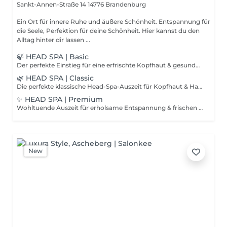
Sankt-Annen-Straße 14
14776 Brandenburg
Ein Ort für innere Ruhe und äußere Schönheit. Entspannung für
die Seele, Perfektion für deine Schönheit. Hier kannst du den
Alltag hinter dir lassen ...
🍃 HEAD SPA | Basic
Der perfekte Einstieg für eine erfrischte Kopfhaut & gesundes Haar. • Wohltuende Kopfmassage zur Durchblutungsförderung • 2x Haarewaschen & Tiefenpflege mit Artègo Rain Dance • Intensiv pflegende Haarmaske • Selbststyling an unserer Föhnstation Perfekt zum Kennenlernen!
🌿 HEAD SPA | Classic
Die perfekte klassische Head-Spa-Auszeit für Kopfhaut & Haare. • Beruhigende Kopf- & Nackenmassage • 2x Haarewaschen & Tiefenpflege mit Artègo Rain Dance • Intensiv pflegende Haarmaske • Beruhigendes Wasserfall-Erlebnis • Selbststyling an unserer Föhnstation
✨ HEAD SPA | Premium
Wohltuende Auszeit für erholsame Entspannung & frischen Glow. • Sanfte Gesichtsreinigung & pflegende Maske • Beruhigende Kopf- & Gesichtsmassage • Entspannende Kopf-, Nacken- & Schultermassage mit Öl • 2x Haarewaschen & Tiefenpflege mit Artègo Rain Dance • Beruhigendes Wasserfall-Erlebnis • Selbststyling an unserer Föhnstation
New