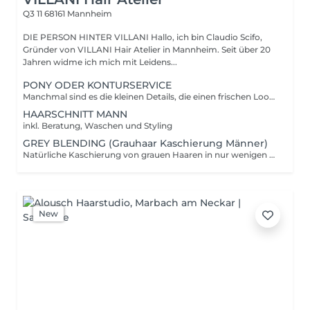
Q3 11
68161 Mannheim
DIE PERSON HINTER VILLANI Hallo, ich bin Claudio Scifo,
Gründer von VILLANI Hair Atelier in Mannheim. Seit über 20
Jahren widme ich mich mit Leidens...
PONY ODER KONTURSERVICE
Manchmal sind es die kleinen Details, die einen frischen Look ausmachen. Dieser Service ist für bestehende Kundinnen und Kunden gedacht, die zwischen zwei Haarschnittterminen ihren Pony oder die Konturen kurz auffrischen lassen möchten – zum Beispiel rund um die Ohren, im Nacken oder am Haaransatz.
HAARSCHNITT MANN
inkl. Beratung, Waschen und Styling
GREY BLENDING (Grauhaar Kaschierung Männer)
Natürliche Kaschierung von grauen Haaren in nur wenigen Minuten. Sorgt für Einzug frischeres, gleichmäßigeres Erscheinungsbild, ohne wie klassisch gefärbtes Haar zu wirken. Das Ergebnis wirkt dezent, gepflegt und wächst harmonisch heraus. Inklusive Waschen und Styling.
New