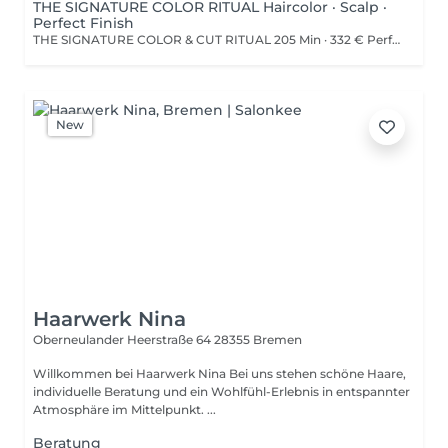
THE SIGNATURE COLOR RITUAL Haircolor · Scalp ·
Perfect Finish
THE SIGNATURE COLOR & CUT RITUAL 205 Min · 332 € Perfekte Farbe. Perfekt abgestimmt. Dieses Erlebnis vereint eine individuell abgestimmte Global Coloration mit einem hochwertigen Verwöhnmoment. Enthalten sind eine persönliche Beratung, Haarfarbe in einer einheitlichen Koloration, Intensivpflege, Haarschnitt sowie professionelles Styling. Abgerundet wird Ihr Besuch durch Beauty-Details für einen harmonischen Gesamtlook. Inklusive: Beratung · Global Coloration · Haarwäsche · Wellness-Kopfmassage · Intensiv-Treatment · Haarschnitt · Föhnen & Styling · Augenbrauen formen & färben · Wimpern färben Hinweis: Die Haltbarkeit und Intensität einer Haarfarbe oder Tönung ist von individuellen Faktoren wie Haarstruktur, Haarvorgeschichte, Pflege und äußeren Einflüssen abhängig und kann daher nicht garantiert werden.
New
Haarwerk Nina
Oberneulander Heerstraße 64
28355 Bremen
Willkommen bei Haarwerk Nina Bei uns stehen schöne Haare,
individuelle Beratung und ein Wohlfühl-Erlebnis in entspannter
Atmosphäre im Mittelpunkt. ...
Beratung