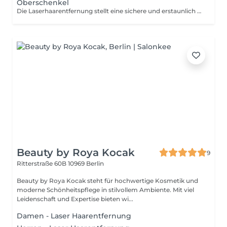
Oberschenkel
Die Laserhaarentfernung stellt eine sichere und erstaunlich schnelle Alternative für all diejenigen dar, die sich von ihrem Rasierer verabschieden möchten. Wenn du Zeit sparen möchtest und dir morgens ein paar Minuten ersparen willst, bietet die Laserhaarentfernung ein schnelles und nahezu schmerzfreies Verfahren, das dauerhaft glatte und makellose Haut ermöglicht.
Beauty by Roya Kocak
9
Ritterstraße 60B
10969 Berlin
Beauty by Roya Kocak steht für hochwertige Kosmetik und
moderne Schönheitspflege in stilvollem Ambiente. Mit viel
Leidenschaft und Expertise bieten wi...
Damen - Laser Haarentfernung