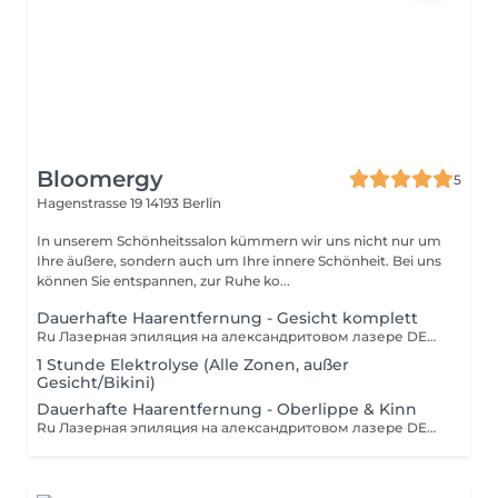
Bloomergy
5
Hagenstrasse 19
14193 Berlin
In unserem Schönheitssalon kümmern wir uns nicht nur um
Ihre äußere, sondern auch um Ihre innere Schönheit. Bei uns
können Sie entspannen, zur Ruhe ko...
Dauerhafte Haarentfernung - Gesicht komplett
Ru Лазерная эпиляция на александритовом лазере DEKA Motus Moveo современная процедура для эффективного и безопасного удаления нежелательных волос. Особенность этого лазера в технологии Moveo, которая сочетает высокую мощность и плавное сканирование, обеспечивая безболезненное удаление волос, быстрое покрытие больших зон и долговременный результат. Подходит для всех типов кожи, включая смуглую. DE Laser-Haarentfernung mit dem Alexandrit-Laser DEKA Motus Moveo eine moderne Behandlung zur effektiven und sicheren Entfernung unerwünschter Haare. Besonderheit dieses Lasers ist die Moveo-Technologie, die hohe Leistung mit sanftem Scannen kombiniert, für schmerzfreie Haarentfernung, schnelle Abdeckung großer Flächen und langanhaltende Ergebnisse. Geeignet für alle Hauttypen, auch dunklere Haut. EN Laser hair removal with the DEKA Motus Moveo Alexandrite laser a modern treatment for effective and safe removal of unwanted hair. The unique feature of this laser is the Moveo technology, which combines high power with smooth scanning, providing painless hair removal, fast coverage of large areas, and long-lasting results. Suitable for all skin types, including darker skin tones.
1 Stunde Elektrolyse (Alle Zonen, außer
Gesicht/Bikini)
Dauerhafte Haarentfernung - Oberlippe & Kinn
Ru Лазерная эпиляция на александритовом лазере DEKA Motus Moveo современная процедура для эффективного и безопасного удаления нежелательных волос. Особенность этого лазера в технологии Moveo, которая сочетает высокую мощность и плавное сканирование, обеспечивая безболезненное удаление волос, быстрое покрытие больших зон и долговременный результат. Подходит для всех типов кожи, включая смуглую. DE Laser-Haarentfernung mit dem Alexandrit-Laser DEKA Motus Moveo eine moderne Behandlung zur effektiven und sicheren Entfernung unerwünschter Haare. Besonderheit dieses Lasers ist die Moveo-Technologie, die hohe Leistung mit sanftem Scannen kombiniert, für schmerzfreie Haarentfernung, schnelle Abdeckung großer Flächen und langanhaltende Ergebnisse. Geeignet für alle Hauttypen, auch dunklere Haut. EN Laser hair removal with the DEKA Motus Moveo Alexandrite laser a modern treatment for effective and safe removal of unwanted hair. The unique feature of this laser is the Moveo technology, which combines high power with smooth scanning, providing painless hair removal, fast coverage of large areas, and long-lasting results. Suitable for all skin types, including darker skin tones.