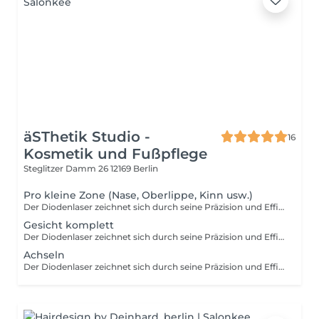
äSThetik Studio -
16
Kosmetik und Fußpflege
Steglitzer Damm 26
12169 Berlin
Pro kleine Zone (Nase, Oberlippe, Kinn usw.)
Der Diodenlaser zeichnet sich durch seine Präzision und Effizienz aus. Er kann große Flächen schnell behandeln und gleichzeitig selektiv auf das Haar wirken, ohne die umgebende Haut zu schädigen. Darüber hinaus ermöglicht die einstellbare Wellenlänge des Diodenlasers eine Anpassung an verschiedene Hauttypen und Haarfarben.
Gesicht komplett
Der Diodenlaser zeichnet sich durch seine Präzision und Effizienz aus. Er kann große Flächen schnell behandeln und gleichzeitig selektiv auf das Haar wirken, ohne die umgebende Haut zu schädigen. Darüber hinaus ermöglicht die einstellbare Wellenlänge des Diodenlasers eine Anpassung an verschiedene Hauttypen und Haarfarben.
Achseln
Der Diodenlaser zeichnet sich durch seine Präzision und Effizienz aus. Er kann große Flächen schnell behandeln und gleichzeitig selektiv auf das Haar wirken, ohne die umgebende Haut zu schädigen. Darüber hinaus ermöglicht die einstellbare Wellenlänge des Diodenlasers eine Anpassung an verschiedene Hauttypen und Haarfarben.