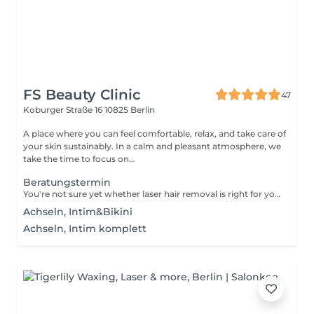
FS Beauty Clinic
47
Koburger Straße 16
10825 Berlin
A place where you can feel comfortable, relax, and take care of
your skin sustainably. In a calm and pleasant atmosphere, we
take the time to focus on...
Beratungstermin
You're not sure yet whether laser hair removal is right for you, or you still have some unanswered questions? Then this consultation is exactly what you need! During the scheduled time, we'll answer all your questions, explain the entire procedure, and tell you what you need to keep in mind. If you decide to go ahead with the laser hair removal, the consultation fee will be deducted from the total price of your first appointment.
Achseln, Intim&Bikini
Achseln, Intim komplett