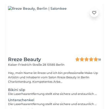
Rreze Beauty
18
Kaiser-Friedrich-Straße 28
10585 Berlin
Hey, mein Name ist Rreze und ich bin professionelle Make-Up
Artistin und Inhaberin vom Salon Rreze Beauty in Berlin
Charlottenburg. Kompetentes Arbe...
Bikini slip
Die Laserhaarentfernung stellt eine sichere und erstaunlich schnelle Alternative für all diejenigen dar, die sich von ihrem Rasierer verabschieden möchten. Wenn du Zeit sparen möchtest und dir morgens ein paar Minuten ersparen willst, bietet die Laserhaarentfernung ein schnelles und nahezu schmerzfreies Verfahren, das dauerhaft glatte und makellose Haut ermöglicht.
Unterschenkel
Die Laserhaarentfernung stellt eine sichere und erstaunlich schnelle Alternative für all diejenigen dar, die sich von ihrem Rasierer verabschieden möchten. Wenn du Zeit sparen möchtest und dir morgens ein paar Minuten ersparen willst, bietet die Laserhaarentfernung ein schnelles und nahezu schmerzfreies Verfahren, das dauerhaft glatte und makellose Haut ermöglicht.