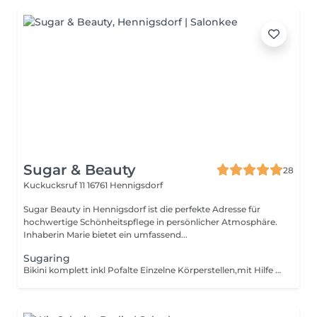
Sugar & Beauty
28
Kuckucksruf 11
16761 Hennigsdorf
Sugar Beauty in Hennigsdorf ist die perfekte Adresse für
hochwertige Schönheitspflege in persönlicher Atmosphäre.
Inhaberin Marie bietet ein umfassend...
Sugaring
Bikini komplett inkl Pofalte Einzelne Körperstellen,mit Hilfe einer Zuckerpastevon lästigen Haaren befreit werden.Dazu wird die körperwarme Paste entgegen der Haarwuchsrichtungaufgetragen,mehrfach eingearbeitet und dann in Haarwuchsrichtung ruckartig abgezogen. Gut zu wissen Wichtig! Bitte 2 Wochen nach der Rasur einen Termin buchen und vor der Behandlung nicht eincremen.