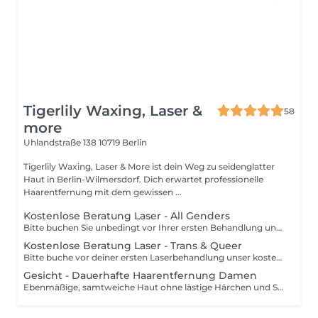
Tigerlily Waxing, Laser &
58
more
Uhlandstraße 138
10719 Berlin
Tigerlily Waxing, Laser & More ist dein Weg zu seidenglatter
Haut in Berlin-Wilmersdorf. Dich erwartet professionelle
Haarentfernung mit dem gewissen ...
Kostenlose Beratung Laser - All Genders
Bitte buchen Sie unbedingt vor Ihrer ersten Behandlung unser kostenloses Beratungsgespräch! Vor der Behandlung mit der 3 Wellenlaser-Technologie gibt es nämlich viel zu besprechen. ZBsp welche Zonen Sie behandeln lassen möchten und welche Erfolge Sie von der neuen Technologie erwarten können. Ganz wichtig ist aber auch Ihr Hauttyp genau zu analysieren um den Laser optimal auf die Bedürfnisse Ihrer Haut einzustellen. Natürlich besprechen wir auch etwaige Kontraindikationen und machen gegebenenfalls auch einen Probeschuss. Unser komplettes Angebot & Preisliste finden Sie unter www.tigerlily-waxing.de Wir sind NISV-geprüft und erfüllen alle gesetzlichen Anforderungen für den sicheren Einsatz von Lasertechnologie. Unser Gerät stammt von der renommierten deutschen Firma.
Kostenlose Beratung Laser - Trans & Queer
Bitte buche vor deiner ersten Laserbehandlung unser kostenloses Beratungsgespräch. Gerade für Transpersonen ist eine individuelle Beratung besonders wichtig. Wir besprechen gemeinsam, welche Zonen du behandeln lassen möchtest, welche Ergebnisse realistisch sind und welcher Behandlungsplan zu dir passt. Dabei analysieren wir deinen Haut- und Haartyp genau, um unseren 3-Wellen-Diodenlaser optimal auf deine Haut einzustellen. Auch mögliche Kontraindikationen und ein Probeschuss werden bei Bedarf besprochen. Mehr Information findest du auch auf unsere Webseite: www.tigerlily-waxing.de Wir sind NiSV-geprüft und erfüllen alle gesetzlichen Anforderungen für den sicheren Einsatz von Lasertechnologie.
Gesicht - Dauerhafte Haarentfernung Damen
Ebenmäßige, samtweiche Haut ohne lästige Härchen und Stoppeln? Keine eigewachsenen Haare mehr oder entzündete Haarwurzeln. Lernen Sie die präzise und schonende Form der Dauerhaften Haarentfernung mittels dem 3 Wellenlaser kennen. Er kombiniert den gängigen Diodenlaser, den Alexandritlaser und den N:Yag in einem und ist somit für alle Haut- und Haartypen geeignet! Ihre Vorteile: - Geeignet für alle Haut- und Haartypen! - Schmerzfreie Behandlung - Schnell und zeitsparend - High End Kühlung - Kurze Behandlungszeiten - Erfolge schon nach der ersten Behandlung