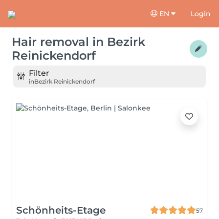
EN
Login
Hair removal
in
Bezirk
Reinickendorf
Filter
in
Bezirk Reinickendorf
Schönheits-Etage
57