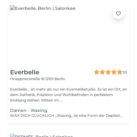
Everbelle
33
Hoeppnerstraße 16
12101 Berlin
Everbelle... ist mehr als nur ein Kosmetikstudio. Es ist ein Ort, an
dem Ästhetik, Präzision und Wohlbefinden in perfektem
Einklang stehen. Mitten im ...
Damen - Waxing
WAX DICH GLÜCKLICH ,,Waxing,, ist eine Form der Depilation und hält im Vergleich zum Rasieren wesentlich länger an. Mithilfe von warmen Wachs wird das Haar mitsamt der Wurzel aus der Haut entfernt. Um die Behandlung optimal durchzuführen, sollten die Härchen eine Länge von 3-5 mm haben. Damit das Treatment so schmerzfrei wie möglich ist, sollten Ihre Haare nicht länger als 1 cm sein. Das ,,Pink Wax,, ist besonders schonend für empfindliche Haut. Außerdem duftet es sehr angenehm.