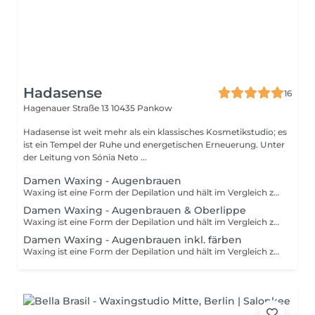
Hadasense
16
Hagenauer Straße 13
10435 Pankow
Hadasense ist weit mehr als ein klassisches Kosmetikstudio; es
ist ein Tempel der Ruhe und energetischen Erneuerung. Unter
der Leitung von Sónia Neto ...
Damen Waxing - Augenbrauen
Waxing ist eine Form der Depilation und hält im Vergleich zum Rasieren wesentlich länger an. Mithilfe von Wachs wird das Haar mitsamt der Wurzel aus der Haut entfernt. Um die Behandlung optimal durchzuführen, sollten die Härchen eine Länge von 3-5 mm haben. Damit die Prozedur so schmerzfrei wie möglich ist, sollten deine Haare nicht länger als 1 cm sind.
Damen Waxing - Augenbrauen & Oberlippe
Waxing ist eine Form der Depilation und hält im Vergleich zum Rasieren wesentlich länger an. Mithilfe von Wachs wird das Haar mitsamt der Wurzel aus der Haut entfernt. Um die Behandlung optimal durchzuführen, sollten die Härchen eine Länge von 3-5 mm haben. Damit die Prozedur so schmerzfrei wie möglich ist, sollten deine Haare nicht länger als 1 cm sind.
Damen Waxing - Augenbrauen inkl. färben
Waxing ist eine Form der Depilation und hält im Vergleich zum Rasieren wesentlich länger an. Mithilfe von Wachs wird das Haar mitsamt der Wurzel aus der Haut entfernt. Um die Behandlung optimal durchzuführen, sollten die Härchen eine Länge von 3-5 mm haben. Damit die Prozedur so schmerzfrei wie möglich ist, sollten deine Haare nicht länger als 1 cm sind.