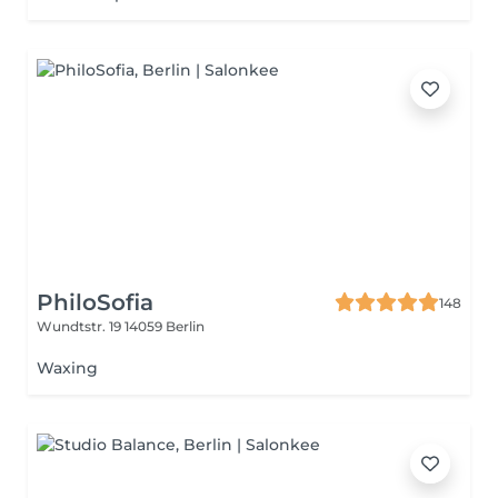
PhiloSofia
148
Wundtstr. 19
14059 Berlin
Waxing