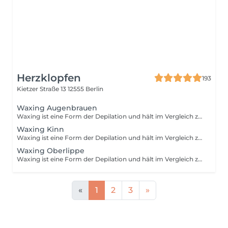
Herzklopfen
193
Kietzer Straße 13
12555 Berlin
Waxing Augenbrauen
Waxing ist eine Form der Depilation und hält im Vergleich zum Rasieren wesentlich länger an. Mithilfe von Wachs wird das Haar mitsamt der Wurzel aus der Haut entfernt. Um die Behandlung optimal durchzuführen, sollten die Härchen eine Länge von 3-5 mm haben. Damit die Prozedur so schmerzfrei wie möglich ist, sollten deine Haare nicht länger als 1 cm sind.
Waxing Kinn
Waxing ist eine Form der Depilation und hält im Vergleich zum Rasieren wesentlich länger an. Mithilfe von Wachs wird das Haar mitsamt der Wurzel aus der Haut entfernt. Um die Behandlung optimal durchzuführen, sollten die Härchen eine Länge von 3-5 mm haben. Damit die Prozedur so schmerzfrei wie möglich ist, sollten deine Haare nicht länger als 1 cm sind.
Waxing Oberlippe
Waxing ist eine Form der Depilation und hält im Vergleich zum Rasieren wesentlich länger an. Mithilfe von Wachs wird das Haar mitsamt der Wurzel aus der Haut entfernt. Um die Behandlung optimal durchzuführen, sollten die Härchen eine Länge von 3-5 mm haben. Damit die Prozedur so schmerzfrei wie möglich ist, sollten deine Haare nicht länger als 1 cm sind.
«
1
2
3
»