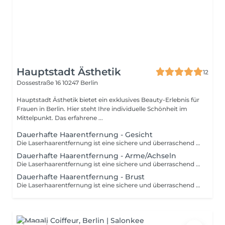
Hauptstadt Ästhetik
12
Dossestraße 16
10247 Berlin
Hauptstadt Ästhetik bietet ein exklusives Beauty-Erlebnis für
Frauen in Berlin. Hier steht Ihre individuelle Schönheit im
Mittelpunkt. Das erfahrene ...
Dauerhafte Haarentfernung - Gesicht
Die Laserhaarentfernung ist eine sichere und überraschend schnelle Option für jeden, der bereit ist, seinen Rasierer loszuwerden. Wenn du dir morgens ein paar Minuten Zeit sparen willst, ist die Laserhaarentfernung ein schnelles und praktisch schmerzloses Verfahren, das deine Haut für immer glatt und makellos macht.
Dauerhafte Haarentfernung - Arme/Achseln
Die Laserhaarentfernung ist eine sichere und überraschend schnelle Option für jeden, der bereit ist, seinen Rasierer loszuwerden. Wenn du dir morgens ein paar Minuten Zeit sparen willst, ist die Laserhaarentfernung ein schnelles und praktisch schmerzloses Verfahren, das deine Haut für immer glatt und makellos macht.
Dauerhafte Haarentfernung - Brust
Die Laserhaarentfernung ist eine sichere und überraschend schnelle Option für jeden, der bereit ist, seinen Rasierer loszuwerden. Wenn du dir morgens ein paar Minuten Zeit sparen willst, ist die Laserhaarentfernung ein schnelles und praktisch schmerzloses Verfahren, das deine Haut für immer glatt und makellos macht.