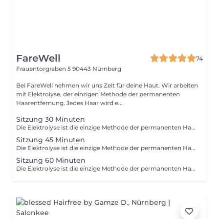
FareWell
74
Frauentorgraben 5
90443 Nürnberg
Bei FareWell nehmen wir uns Zeit für deine Haut. Wir arbeiten
mit Elektrolyse, der einzigen Methode der permanenten
Haarentfernung. Jedes Haar wird e...
Sitzung 30 Minuten
Die Elektrolyse ist die einzige Methode der permanenten Haarentfernung und eignet sich für alle Haarfarben und Hauttypen. Bei FareWell arbeiten wir mit höchster Präzision indem jedes Haar einzeln an der Wurzel deaktiviert wird. So erzielen wir permanente und zuverlässige Ergebnisse auch an Bereichen wo Laser oder andere dauerhaft reduzierende Methoden an ihre Grenzen stoßen. Während der Behandlung arbeiten wir schonend und hygienisch und passen die Intensität individuell an Ihre Haut und Haarstruktur an. Die Elektrolyse ist besonders geeignet für empfindliche Zonen wie Gesicht Hals Bikini aber auch für kleine hartnäckige Bereiche am Körper. Vor Beginn prüfen wir immer die Hautbeschaffenheit und eventuelle Kontraindikationen damit die Behandlung sicher und optimal für Sie verläuft. Auf Wunsch kombinieren wir die Elektrolyse auch mit vorbereitenden oder beruhigenden Pflegeoptionen um das Ergebnis und den Komfort weiter zu verbessern. Bei FareWell setzen wir auf langfristige Betreuung und begleiten Sie Schritt für Schritt bis zur vollständigen Haarfreiheit.
Sitzung 45 Minuten
Die Elektrolyse ist die einzige Methode der permanenten Haarentfernung und eignet sich für alle Haarfarben und Hauttypen. Bei FareWell arbeiten wir mit höchster Präzision indem jedes Haar einzeln an der Wurzel deaktiviert wird. So erzielen wir permanente und zuverlässige Ergebnisse auch an Bereichen wo Laser oder andere dauerhaft reduzierende Methoden an ihre Grenzen stoßen. Während der Behandlung arbeiten wir schonend und hygienisch und passen die Intensität individuell an Ihre Haut und Haarstruktur an. Die Elektrolyse ist besonders geeignet für empfindliche Zonen wie Gesicht Hals Bikini aber auch für kleine hartnäckige Bereiche am Körper. Vor Beginn prüfen wir immer die Hautbeschaffenheit und eventuelle Kontraindikationen damit die Behandlung sicher und optimal für Sie verläuft. Auf Wunsch kombinieren wir die Elektrolyse auch mit vorbereitenden oder beruhigenden Pflegeoptionen um das Ergebnis und den Komfort weiter zu verbessern. Bei FareWell setzen wir auf langfristige Betreuung und begleiten Sie Schritt für Schritt bis zur vollständigen Haarfreiheit.
Sitzung 60 Minuten
Die Elektrolyse ist die einzige Methode der permanenten Haarentfernung und eignet sich für alle Haarfarben und Hauttypen. Bei FareWell arbeiten wir mit höchster Präzision indem jedes Haar einzeln an der Wurzel deaktiviert wird. So erzielen wir permanente und zuverlässige Ergebnisse auch an Bereichen wo Laser oder andere dauerhaft reduzierende Methoden an ihre Grenzen stoßen. Während der Behandlung arbeiten wir schonend und hygienisch und passen die Intensität individuell an Ihre Haut und Haarstruktur an. Die Elektrolyse ist besonders geeignet für empfindliche Zonen wie Gesicht Hals Bikini aber auch für kleine hartnäckige Bereiche am Körper. Vor Beginn prüfen wir immer die Hautbeschaffenheit und eventuelle Kontraindikationen damit die Behandlung sicher und optimal für Sie verläuft. Auf Wunsch kombinieren wir die Elektrolyse auch mit vorbereitenden oder beruhigenden Pflegeoptionen um das Ergebnis und den Komfort weiter zu verbessern. Bei FareWell setzen wir auf langfristige Betreuung und begleiten Sie Schritt für Schritt bis zur vollständigen Haarfreiheit.