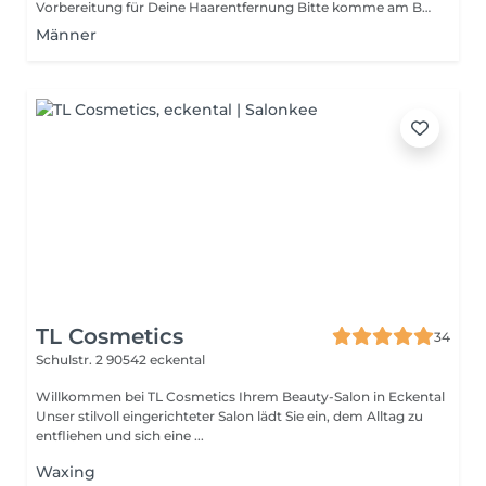
Vorbereitung für Deine Haarentfernung Bitte komme am Behandlungstag mit sauberer Haut ohne Creme, Deo oder Parfum im Behandlungsbereich. - Die zu behandelnde Zone einen Tag vorher gründlich rasieren. - In den letzten 2 Wochen Sonne oder Solarium vermeiden. - Keine Selbstbräuner-Produkte eine Woche vorher. - Am Tag der Behandlung bitte keine Peelings oder Retinol verwenden. So ist Deine Haut perfekt vorbereitet und wir können die besten Ergebnisse erzielen
Männer
TL Cosmetics
34
Schulstr. 2
90542 eckental
Willkommen bei TL Cosmetics Ihrem Beauty-Salon in Eckental
Unser stilvoll eingerichteter Salon lädt Sie ein, dem Alltag zu
entfliehen und sich eine ...
Waxing