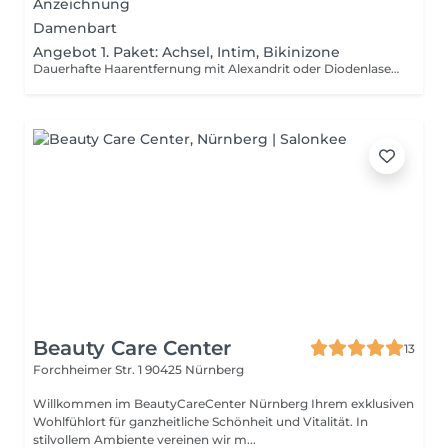
Anzeichnung
Damenbart
Angebot 1. Paket: Achsel, Intim, Bikinizone
Dauerhafte Haarentfernung mit Alexandrit oder Diodenlaser je nach Haut- und Haartyp Angebot gilt bis 15.04.2026 nur 135€
Beauty Care Center
13
Forchheimer Str. 1
90425 Nürnberg
Willkommen im BeautyCareCenter Nürnberg Ihrem exklusiven
Wohlfühlort für ganzheitliche Schönheit und Vitalität. In
stilvollem Ambiente vereinen wir m...