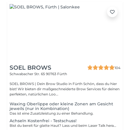
SOEL BROWS
104
Schwabacher Str. 65
90763 Fürth
SOEL BROWS | Dein Brow Studio in Fürth Schön, dass du hier
bist! Wir bieten dir maßgeschneiderte Brow Services für deinen
perfekten, natürlichen Loo...
Waxing Oberlippe oder kleine Zonen am Gesicht
jeweils (nur in Kombination)
Das ist eine Zusatzleistung zu einer Behandlung.
Achseln Kostenfrei - Testschuss!
Bist du bereit für glatte Haut? Lass und beim Laser Talk herausfinden, wie wir dich mit unseren Dioden-Laserbehandlungen zum Strahlen bringen! Was du bekommst: - Testschuss an einer kleinen Zone kostenfrei - Individuelle Beratung: welche Laserbehandlung am besten zu dir passt. - Wissenscheck: Wir klären alle Fragen zu Ablauf, Sicherheit und Ergebnissen. - Exklusive Tipps. Hol dir die besten Empfehlungen für deine Hautpflege nach der Behandlung. Lass und dein Hautziel erreichen - einfach und professionell!