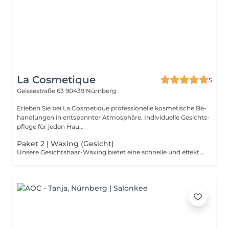
La Cosmetique
5
Geissestraße 63
90439 Nürnberg
Erleben Sie bei La Cosmetique pro­fes­sionelle kos­me­tische Be­
hand­lungen in ent­spannter At­mo­sphäre. Indi­vi­duelle Gesichts­
pflege für jeden Hau...
Paket 2 | Waxing (Gesicht)
Unsere Gesichtshaar-Waxing bietet eine schnelle und effektive Lösung, um unerwünschte Gesichtshärchen zu entfernen und Ihre Haut glatt und klar zu hinterlassen. Diese 10- bzw. 20-minütige Zusatzbehandlung ist ideal für alle, die eine schnelle Haarentfernungsmethode wünschen.