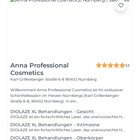
Anna Professional
53
Cosmetics
Karl-Grillenberger-Straße 6-8
90402 Nürnberg
Willkommen! Anna Professional Cosmetics ist Ihr exklusiver
Schönheitssalon im Herzen Nürnbergs (Karl-Grillenberger-
Straße 6-8, 90402 Nürnberg). In ein...
DIOLAZE XL Behandlungen - Gesicht
DIOLAZE ist ein fortschrittliches Laser, das unerwünschte Haare sicher, schonend und dauerhaft eliminiert. Kombination von Wirsamkeit, Patientenkomfort und Geschwindigkeit macht den Diolaze XL zu einem führenden Haarentfernungsmittel-Laser. Individuelle Pakete auf Anfrage bis zu 20 % Ersparnis bei Buchung von mehrere Zonen Sprechen Sie uns an. Bitte erscheinen Sie ca. 5 min früher zum Termin, da Sie die Einverständniserklärung noch ausfüllen müssen.
DIOLAZE XL Behandlungen - Intimzone
DIOLAZE ist ein fortschrittliches Laser, das unerwünschte Haare sicher, schonend und dauerhaft eliminiert. Kombination von Wirsamkeit, Patientenkomfort und Geschwindigkeit macht den Diolaze XL zu einem führenden Haarentfernungsmittel-Laser. Individuelle Pakete auf Anfrage bis zu 20 % Ersparnis bei Buchung von mehrere Zonen Sprechen Sie uns an. Bitte erscheinen Sie ca. 5 min früher zum Termin, da Sie die Einverständniserklärung noch ausfüllen müssen.
DIOLAZE XL Behandlungen - Oberkörper