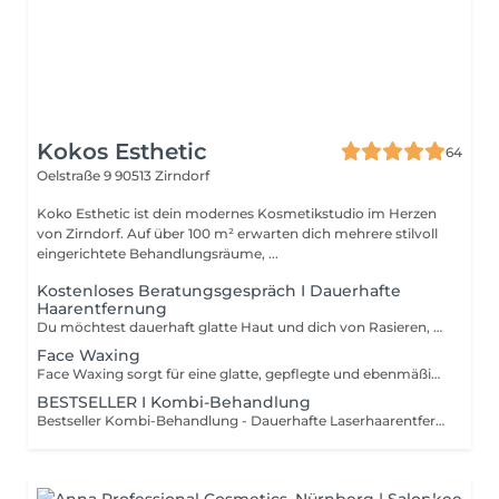
Kokos Esthetic
64
Oelstraße 9
90513 Zirndorf
Koko Esthetic ist dein modernes Kosmetikstudio im Herzen
von Zirndorf. Auf über 100 m² erwarten dich mehrere stilvoll
eingerichtete Behandlungsräume, ...
Kostenloses Beratungsgespräch I Dauerhafte
Haarentfernung
Du möchtest dauerhaft glatte Haut und dich von Rasieren, eingewachsenen Haaren oder Hautirritationen verabschieden? Buche jetzt dein kostenloses und unverbindliches Beratungsgespräch für die dauerhafte Laserhaarentfernung mit medizinischem Diodenlaser bei uns im Studio.
Face Waxing
Face Waxing sorgt für eine glatte, gepflegte und ebenmäßige Haut durch die schonende Entfernung störender Gesichtshaare. Die Behandlung eignet sich ideal für Bereiche wie Oberlippe, Kinn, Wangen oder Gesichtskonturen und sorgt für ein sauberes, frisches Hautbild. Durch die präzise Haarentfernung wirkt die Haut glatter und Make-up kann ebenmäßiger aufgetragen werden. Für ein gepflegtes Erscheinungsbild und ein angenehmes Hautgefühl.
BESTSELLER I Kombi-Behandlung
Bestseller Kombi-Behandlung - Dauerhafte Laserhaarentfernung Die dauerhafte Laserhaarentfernung mit medizinischem Diodenlaser unterstützt eine langfristig glatte und gepflegte Haut. Die moderne Technologie arbeitet präzise, hautschonend und eignet sich für verschiedene Haut- und Haartypen. Die Behandlung eignet sich besonders bei: * Eingewachsenen Haaren * Hautirritationen & Rasurpickeln * Ständigem Rasieren oder Waxing * Starker oder schneller Haarbildung * Unruhigem Hautbild Durch die gezielte Behandlung der Haarwurzel kann das Haarwachstum langfristig reduziert werden. Für glattere Haut, mehr Wohlgefühl und ein gepflegtes Hautbild im Alltag.