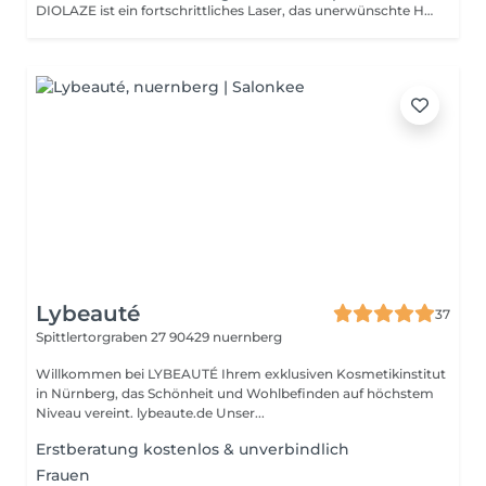
DIOLAZE ist ein fortschrittliches Laser, das unerwünschte Haare sicher, schonend und dauerhaft eliminiert. Kombination von Wirsamkeit, Patientenkomfort und Geschwindigkeit macht den Diolaze XL zu einem führenden Haarentfernungsmittel-Laser. Individuelle Pakete auf Anfrage bis zu 20 % Ersparnis bei Buchung von mehrere Zonen Sprechen Sie uns an. Bitte erscheinen Sie ca. 5 min früher zum Termin, da Sie die Einverständniserklärung noch ausfüllen müssen.
Lybeauté
37
Spittlertorgraben 27
90429 nuernberg
Willkommen bei LYBEAUTÉ Ihrem exklusiven Kosmetikinstitut
in Nürnberg, das Schönheit und Wohlbefinden auf höchstem
Niveau vereint. lybeaute.de Unser...
Erstberatung kostenlos & unverbindlich
Frauen