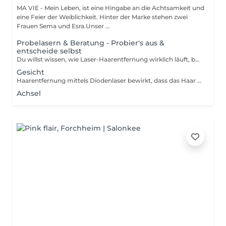
MA VIE - Mein Leben, ist eine Hingabe an die Achtsamkeit und
eine Feier der Weiblichkeit. Hinter der Marke stehen zwei
Frauen Sema und Esra.Unser ...
Probelasern & Beratung - Probier's aus &
entscheide selbst
Du willst wissen, wie Laser-Haarentfernung wirklich läuft, bevor du dich für eine komplette Behandlung entscheidest? Kein Problem! Beim Probelasern unter den Achseln bekommst du eine erste Laser-Anwendung in kleinem Umfang, dazu eine persönliche Haut- und Haaranalyse sowie eine ausführliche Beratung. So kannst du das Gefühl der Behandlung kennenlernen und alle deine Fragen klären. Mir ist es wichtig, dass du dich gut informiert und in vollem Vertrauen für die weiteren Behandlungen entscheidest deshalb empfehle ich das Probelasern sehr. Wichtig: Zwei Tage vor dem Termin bitte die Achseln rasieren. Am Tag der Behandlung und am Folgetag bitte auf Sauna, Schwimmen und direkte Sonneneinstrahlung verzichten.
Gesicht
Haarentfernung mittels Diodenlaser bewirkt, dass das Haar einschliesslich Haarfollikel endgültig zerstört und erneuter Wachstum dauerhaft verhindert wird. In jeder Behandlung werden aber nur die aktiven d.h. die derzeit nicht im Ruhezustand befindlichen Haarfollikel entfernt.
Achsel