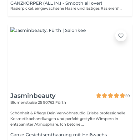
GANZKÖRPER (ALL IN.) - Smooth all over!
Rasierpickel, eingewachsene Haare und lästiges Rasieren? Not with us! Mit unserem ALL-IN GANZKÖRPER-PAKET bist du von Kopf bis Fuß seidig glatt und das dauerhaft! Wir kümmern uns um jede Zone: Achseln, Arme, Beine, Bikinizone, Intimbereich, Pofalte, Rücken, Bauch einfach alles! Mit modernster Diodenlaser-Technologie verabschieden wir uns gemeinsam von störenden Haaren. Warum du's lieben wirst? 1. Glatte Haut von Kopf bis Fuß keine Ausreden mehr, kein Haarstress! 2. Bye-bye Rasur: Sag Tschüss zu Klingen und Hallo zu deinem neuen, haarfreien Alltag. 3. Schmerzfrei, schnell & effektiv: Unsere High-Tech-Laser sorgen für langanhaltende Ergebnisse ohne Drama. 4. Zeit für dich: Spare dir die tägliche Rasur und genieße das Leben haarfrei und unbeschwert! Dein DEAL: Für nur 350 € bekommst du das Rundum-sorglos-Paket und sparst dabei richtig! Wichtig: Nach der Behandlung gönn dir eine kurze Auszeit: Kein Sport, keine heiße Dusche und Sonne meiden aber dann? Genieß die Freiheit, die glatte Haut dir schenkt! Mach dein Leben unkompliziert. Lass den Laser für dich arbeiten! Buch jetzt deinen Termin und fühl dich überall wohl in deiner
Jasminbeauty
59
Blumenstraße 25
90762 Fürth
Schönheit & Pflege Dein Verwöhnstudio Erlebe professionelle
Kosmetikbehandlungen und perfekt gestylte Wimpern in
entspannter Atmosphäre. Ich betone ...
Ganze Gesichtsenthaarung mit Heißwachs