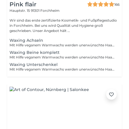
Pink flair
166
Hauptstr. 15
91301 Forchheim
Wir sind das erste zertifizierte Kosmetik- und Fußpflegestudio
in Forchheim. Bei uns wird Qualität und Hygiene groß
geschrieben. Unser Angebot hält ...
Waxing Achseln
Mit Hilfe veganem Warmwachs werden unerwünschte Haare sanft und auf schonende Art entfernt Dauer: 30 Minuten Liebe Kundinnen, liebe Kunden, unsere Zeit ist kostbar und wird exklusiv für Sie geplant. Sollten Sie verhindert sein, Ihren Termin wahrzunehmen, bitten wir um eine rechtzeitige Absage bei uns, mindestens jedoch 24 Stunden vor dem Termin. Absagen können Sie uns gerne per WhatsApp, E-mail oder telefonisch zukommen lassen. Bei nicht rechtzeitig abgesagten Terminen bzw. Nichterscheinen ohne Absage, behalten wir uns vor, eine Ausfallgebühr in Höhe von 50% des Behandlungspreises zu verlangen. Bei Buchung eines Behandlungstermins erkennen Sie diese Regelungen an. Bitte beachten Sie, dass an Wochenenden, Ruhetagen, Feiertagen und außerhalb der Öffnungszeiten, die Absagen zur Kenntnis genommen werden, die Bestätigungen jedoch an dem nächsten Arbeitstag erfolgen.
Waxing Beine komplett
Mit Hilfe veganem Warmwachs werden unerwünschte Haare sanft und auf schonende Art entfernt Dauer: 60 Minuten Liebe Kundinnen, liebe Kunden, unsere Zeit ist kostbar und wird exklusiv für Sie geplant. Sollten Sie verhindert sein, Ihren Termin wahrzunehmen, bitten wir um eine rechtzeitige Absage bei uns, mindestens jedoch 24 Stunden vor dem Termin. Absagen können Sie uns gerne per WhatsApp, E-mail oder telefonisch zukommen lassen. Bei nicht rechtzeitig abgesagten Terminen bzw. Nichterscheinen ohne Absage, behalten wir uns vor, eine Ausfallgebühr in Höhe von 50% des Behandlungspreises zu verlangen. Bei Buchung eines Behandlungstermins erkennen Sie diese Regelungen an. Bitte beachten Sie, dass an Wochenenden, Ruhetagen, Feiertagen und außerhalb der Öffnungszeiten, die Absagen zur Kenntnis genommen werden, die Bestätigungen jedoch an dem nächsten Arbeitstag erfolgen.
Waxing Unterschenkel
Mit Hilfe veganem Warmwachs werden unerwünschte Haare sanft und auf schonende Art entfernt Dauer: 45 Minuten Liebe Kundinnen, liebe Kunden, unsere Zeit ist kostbar und wird exklusiv für Sie geplant. Sollten Sie verhindert sein, Ihren Termin wahrzunehmen, bitten wir um eine rechtzeitige Absage bei uns, mindestens jedoch 24 Stunden vor dem Termin. Absagen können Sie uns gerne per WhatsApp, E-mail oder telefonisch zukommen lassen. Bei nicht rechtzeitig abgesagten Terminen bzw. Nichterscheinen ohne Absage, behalten wir uns vor, eine Ausfallgebühr in Höhe von 50% des Behandlungspreises zu verlangen. Bei Buchung eines Behandlungstermins erkennen Sie diese Regelungen an. Bitte beachten Sie, dass an Wochenenden, Ruhetagen, Feiertagen und außerhalb der Öffnungszeiten, die Absagen zur Kenntnis genommen werden, die Bestätigungen jedoch an dem nächsten Arbeitstag erfolgen.