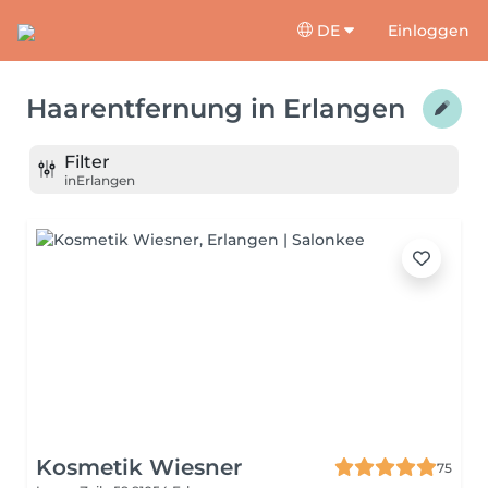
DE
Einloggen
Haarentfernung
in
Erlangen
Filter
in
Erlangen
Kosmetik Wiesner
75