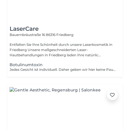
LaserCare
Bauernbräustraße 16
86316 Friedberg
Entfalten Sie Ihre Schönheit durch unsere Laserkosmetik in
Friedberg Unsere maßgeschneiderten Laser-
Hautbehandlungen in Friedberg laden Ihre natürlic...
Botulinumtoxin
Jedes Gesicht ist individuell. Daher geben wir hier keine Pauschal-Preise an. Vor der ersten Behandlung beraten wir Sie eingehend und teilen Ihnen da auch Ihren individuellen Preis mit.