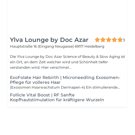
Ylva Lounge by Doc Azar
3
Hauptstraße 16 (Eingang Neugasse)
69117 Heidelberg
Die Ylva Lounge by Doc Azar Science of Beauty & Slow Aging ist
ein Ort, an dem Zeit weicher wird und Schönheit tiefer
verstanden wird. Hier verschmel...
ExoFolate Hair Rebirth | Microneedling Exosomen-
Pflege für volleres Haar
(Exosomen Haarwachstum Dermapen 4) Ein stimulierendes Kopfhautritual, das Exosomen tief in die Haarfollikel bringt und die Zellregeneration aktiviert. Für dichteres, kräftigeres Haar und ein gesünderes, revitalisiertes Wachstum.
Follicle Vital Boost | RF Sanfte
Kopfhautstimulation für kräftigere Wurzeln