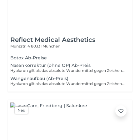
Reflect Medical Aesthetics
Münzstr. 4
80331 München
Botox Ab-Preise
Nasenkorrektur (ohne OP) Ab-Preis
Hyaluron gilt als das absolute Wundermittel gegen Zeichen der Hautalterung. Es findet sich in zahlreichen Pflegeprodukten, darunter Hautreiniger, pflegende Cremes oder intensive Masken. Bei einer Hyaluron Gesichtsbehandlung wird eine Kombination aus Hyaluron-Produkten verwendet, die der Haut Spannkraft und Elastizität zurückgeben sollen. Die perfekte, schonende Anti-Aging Behandlung für alle, die ihren Fältchen den Kampf ansagen wollen!
Wangenaufbau (Ab-Preis)
Hyaluron gilt als das absolute Wundermittel gegen Zeichen der Hautalterung. Es findet sich in zahlreichen Pflegeprodukten, darunter Hautreiniger, pflegende Cremes oder intensive Masken. Bei einer Hyaluron Gesichtsbehandlung wird eine Kombination aus Hyaluron-Produkten verwendet, die der Haut Spannkraft und Elastizität zurückgeben sollen. Die perfekte, schonende Anti-Aging Behandlung für alle, die ihren Fältchen den Kampf ansagen wollen!
Neu