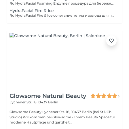
Ru HydraFacial Foaming Enzyme процедура для бережного, но глубокого очищения кожи. Пенная энзимная формула мягко удаляет загрязнения и ороговевшие клетки, улучшает текстуру кожи и придаёт мгновенное сияние и свежесть. DE HydraFacial Foaming Enzyme eine Behandlung für sanfte, aber gründliche Hautreinigung. Die schäumende Enzymformel entfernt sanft Unreinheiten und abgestorbene Hautzellen, verbessert die Hautstruktur und verleiht sofortige Strahlkraft und Frische. EN HydraFacial Foaming Enzyme a treatment for gentle yet deep skin cleansing. The foaming enzyme formula softly removes impurities and dead skin cells, improves skin texture, and delivers instant radiance and freshness.
HydraFacial Fire & Ice
Ru HydraFacial Fire & Ice сочетание тепла и холода для пробуждения кожи. Тёплая фаза раскрывает поры и стимулирует кровообращение, а холодная успокаивает и придаёт упругость. Кожа становится гладкой, свежей и сияющей. DE HydraFacial Fire & Ice die perfekte Kombination aus Wärme und Kälte, um die Haut zu revitalisieren. Die warme Phase öffnet die Poren und fördert die Durchblutung, während die kühle Phase beruhigt und strafft. Das Ergebnis: glatte, frische und strahlende Haut. EN HydraFacial Fire & Ice the perfect balance of warmth and coolness to awaken your skin. The warm phase opens pores and boosts circulation, while the cool phase soothes and firms. The result: smooth, refreshed, and radiant skin.
Glowsome Natural Beauty
3
Lychener Str. 18
10437 Berlin
Glowsome Beauty Lychener Str. 18, 10437 Berlin (bei Stil-Ch
Studio) Willkommen bei Glowsome - Ihrem Beauty Space für
moderne Hautpflege und ganzheit...