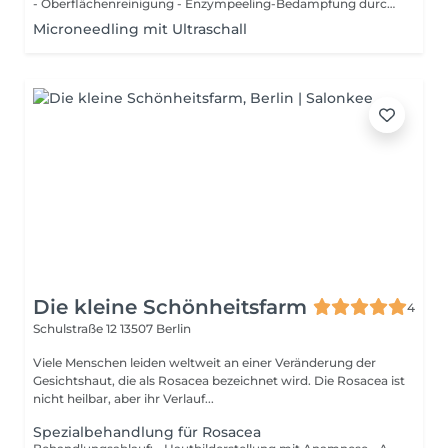
- Oberflächenreinigung - Enzympeeling-Bedampfung durch Vapozoon-Tiefenreinigung (Entfernung von Komedonen, Pusteln, Papeln und Milien) - Wirkstoffkonzentrat (Ampulle einarbeiten) - Augenbrauenkorrektur mit Wachs oder Pinzette - Augenbrauen und Wimpern färben - Massage (Gesicht, Hals, Dekollete) 30 Min - Packung/Maske-Abschlusspflege
Microneedling mit Ultraschall
Die kleine Schönheitsfarm
4
Schulstraße 12
13507 Berlin
Viele Menschen leiden weltweit an einer Veränderung der
Gesichtshaut, die als Rosacea bezeichnet wird. Die Rosacea ist
nicht heilbar, aber ihr Verlauf...
Spezialbehandlung für Rosacea