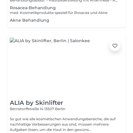
Behandlungsablauf: - Hautbilderstellung mit Anamnese - Auswertung mit Empfehlungen für mehr Wohlfühlen in der Haut - Messung des PH-Wertes der Haut - Vorher- und Nachher Fotos (mit schriftlicher Genehmigung) - Sachès für die Homepflege - kosmetische Erstbehandlung
Rosacea-Behandlung
med. Kosmetikprodukte speziell für Rosacea und Akne
Akne Behandlung
ALIA by Skinlifter
Bernstorffstraße 14
13507 Berlin
So gut wie alle kosmetischen Anwendungsbereiche, die auf
nachhaltige Verbesserungen aus sind, müssen mehrere
Aufgaben lösen, um die Haut in den gewüns...