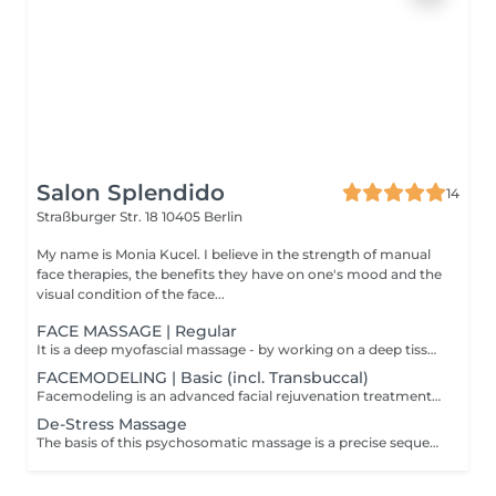
Salon Splendido
14
Straßburger Str. 18
10405 Berlin
My name is Monia Kucel. I believe in the strength of manual
face therapies, the benefits they have on one's mood and the
visual condition of the face...
FACE MASSAGE | Regular
It is a deep myofascial massage - by working on a deep tissue and fascia it significantly improves the muscle tone and firmness of the face, neck and décolleté. It effectively reduces visual signs of ageing: drooping (eyelids, cheeks, corners of the mouth), wrinkles and lymphatic stagnation. It might not sound like that, but it is also very relaxing
FACEMODELING | Basic (incl. Transbuccal)
Facemodeling is an advanced facial rejuvenation treatment that creates a natural lift and sculpting effect by working deep within the tissues of your face, head, neck, and décolleté. This unique approach addresses the root causes of aging by combining powerful techniques like targeted muscle work, fascia release and inner facial massage (transbuccal massage)
De-Stress Massage
The basis of this psychosomatic massage is a precise sequence of asynchronous and asymmetrical stroking movements performed on the face, décolleté and arms. The odd rhythm of these moves tricks you central nervous system, puts you into a deep a semi-hypnotic state of relaxation and fills your body with a feeling of sensual comfort.