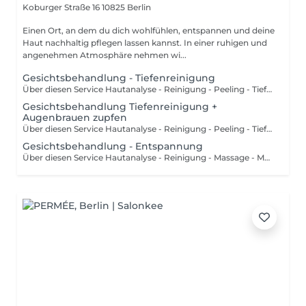
Koburger Straße 16
10825 Berlin
Einen Ort, an dem du dich wohlfühlen, entspannen und deine
Haut nachhaltig pflegen lassen kannst. In einer ruhigen und
angenehmen Atmosphäre nehmen wi...
Gesichtsbehandlung - Tiefenreinigung
Über diesen Service Hautanalyse - Reinigung - Peeling - Tiefenreinigung - Maske - Tagespflege Osaine Sea Care ist eine Meereskosmetik, die täglich hilft, Ihre Haut ein bisschen jünger erscheinen zu lassen. Osaine beschäftigt sich mit hochdosierten Pflanzenwirkstoffen aus dem Meer. Eine Senkung des Allergierisikos entsteht durch eine sogenannte Antihistermintätigkeit.
Gesichtsbehandlung Tiefenreinigung +
Augenbrauen zupfen
Über diesen Service Hautanalyse - Reinigung - Peeling - Tiefenreinigung - Augenbrauen zupfen - Remineralisierung - Maske - Tagespflege Osaine Sea Care ist eine Meereskosmetik, die täglich hilft, Ihre Haut ein bisschen jünger erscheinen zu lassen. Osaine beschäftigt sich mit hochdosierten Pflanzenwirkstoffen aus dem Meer. Eine Senkung des Allergierisikos entsteht durch eine sogenannte Antihistermintätigkeit.
Gesichtsbehandlung - Entspannung
Über diesen Service Hautanalyse - Reinigung - Massage - Maske - Tagespflege Osaine Sea Care ist eine Meereskosmetik, die täglich hilft, Ihre Haut ein bisschen jünger erscheinen zu lassen. Osaine beschäftigt sich mit hochdosierten Pflanzenwirkstoffen aus dem Meer. Eine Senkung des Allergierisikos entsteht durch eine sogenannte Antihistermintätigkeit.