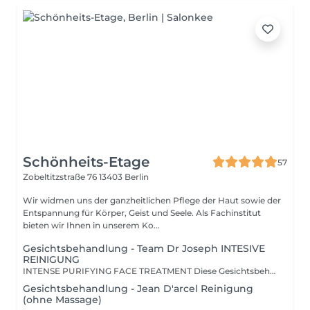
Schönheits-Etage
57
Zobeltitzstraße 76
13403 Berlin
Wir widmen uns der ganzheitlichen Pflege der Haut sowie der
Entspannung für Körper, Geist und Seele. Als Fachinstitut
bieten wir Ihnen in unserem Ko...
Gesichtsbehandlung - Team Dr Joseph INTESIVE
REINIGUNG
INTENSE PURIFYING FACE TREATMENT Diese Gesichtsbehandlung ist ideal für alle Hauttypen und bietet eine intensive Tiefenreinigung, die Ihre Haut bis in die Tiefe klärt, ohne ihr Feuchtigkeit oder natürliche Fette zu entziehen. Poren wirken verfeinert, das Gewebe wird entschlackt und die Haut wird ideal auf die Wirkstoffpflege vorbereitet. Erleben Sie eine Tiefenreinigung der Haut für ein sichtbar frisches, gereinigtes und ebenmäßiges Hautbild. BENEFITS Intensive Tiefenreinigung für jeden Hauttyp Ideale Vorbereitung der Haut für intensive Wirkstoffpflege Sorgt für einen geklärten und reinen Teint Sichtbar verfeinertes Porenbild Regt die Entschlackung des Gewebes an Ideal bei jugendlicher, unreiner, tendenziell großporiger, fetter Haut
Gesichtsbehandlung - Jean D'arcel Reinigung
(ohne Massage)