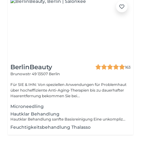
BerlinBeauty
163
Brunowstr 49
13507 Berlin
Für SIE & IHN: Von speziellen Anwendungen für Problemhaut
über hocheffiziente Anti-Aging-Therapien bis zu dauerhafter
Haarentfernung bekommen Sie bei...
Microneedling
Hautklar Behandlung
Hautklar Behandlung sanfte Basisreinigung Eine unkomplizierte, pflegende Gesichtsbehandlung für Haut mit leichten Unreinheiten oder Neigung zu verstopften Poren. Der Schwerpunkt liegt auf: sanfter, gründlicher Reinigung klärendem Peeling leichter, gezielter Ausreinigung (nur punktuell und hautschonend) beruhigender Maske abschließender Pflege zur Stabilisierung des Hautbildes Diese Behandlung ist keine intensive Tiefenausreinigung. Bei stark verstopfter Haut, vielen Unreinheiten oder tief sitzenden Komedonen reicht der zeitliche Rahmen von 50 Minuten dafür nicht aus. Für eine umfassende, intensive Ausreinigung empfehlen wir unsere Sauerstoffbehandlung, die gezielt für stark verstopfte und unreine Haut konzipiert ist. Ideal als preislich attraktive Basisbehandlung, zur regelmäßigen Hautklärung oder als Einstieg in die professionelle Hautpflege ohne Überforderung der Haut.
Feuchtigkeitsbehandlung Thalasso