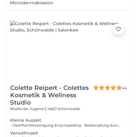
Microdermabrasion
Colette Reipert - Colettes
44
Kosmetik & Wellness
Studio
Straße der Jugend 5
14621 Schönwalde
Kleine Auszeit
- Oberflächenreinigung-Enzympeeling - Bedampfung durch Vapozoon - Tiefenreinigung (Entfernung von Komedonen, Pusteln, Papeln und Milien) - Augenbrauenkorrektur mit Pinzette Massage (Gesicht, Hals, Dekollete) 20 Min - Packung/Maske - Abschlusspflege
Verwöhnzeit