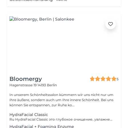
Bloomergy
5
Hagenstrasse 19
14193 Berlin
In unserem Schönheitssalon kümmern wir uns nicht nur um
Ihre äußere, sondern auch um Ihre innere Schönheit. Bei uns
können Sie entspannen, zur Ruhe ko...
HydraFacial Classic
Ru HydraFacial Classic это глубокое очищение, увлажнение и сияние кожи в одной процедуре. Подходит для любого типа кожи и instantly придаёт свежесть и гладкость. DE HydraFacial Classic eine intensive Gesichtsbehandlung für porentiefe Reinigung, Feuchtigkeit und strahlende Haut. Ideal für jeden Hauttyp und sorgt sofort für ein frisches, glattes Hautgefühl. EN HydraFacial Classic a deep-cleansing, hydrating, and brightening facial treatment suitable for all skin types. Instantly leaves your skin fresh, smooth, and glowing.
HydraFacial + Foaming Enzyme