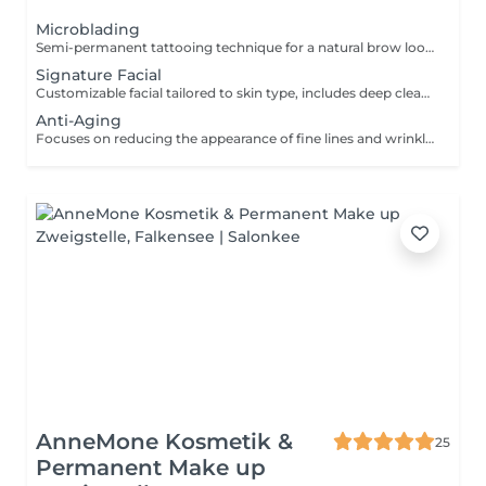
Microblading
Semi-permanent tattooing technique for a natural brow look.
Signature Facial
Customizable facial tailored to skin type, includes deep cleansing, exfoliation, mask, and moisturizer. Benefits: revitalizes dull skin, deeply hydrates, and improves skin texture.
Anti-Aging
Focuses on reducing the appearance of fine lines and wrinkles with anti-aging products and techniques. Benefits: tightens skin, improves elasticity, and boosts collagen production.
AnneMone Kosmetik &
25
Permanent Make up