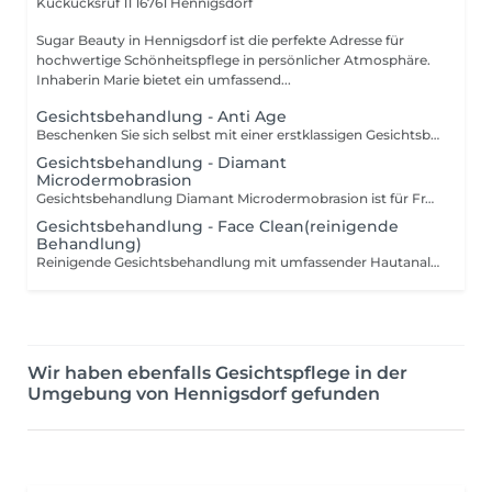
Kuckucksruf 11
16761 Hennigsdorf
Sugar Beauty in Hennigsdorf ist die perfekte Adresse für
hochwertige Schönheitspflege in persönlicher Atmosphäre.
Inhaberin Marie bietet ein umfassend...
Gesichtsbehandlung - Anti Age
Beschenken Sie sich selbst mit einer erstklassigen Gesichtsbehandlung. Ihre Haut wird Ihnen sehr danken und die Deluxe Behandlung ist genau die richtige Wahl. In dieser Behandlung geht es einzig und allein um Sie. Ihr Wohlbefinden hat oberste Priorität. Die Anti Age Gesichtsbehandlung verleiht dir ein frisches und straffendes Aussehen. Das Paket enthält: Gesichtsreinigung Gesichtspeeling (Anti Age Peel oder Glow Peel) Ausreinigung (bei Bedarf) Augenbrauenkorrektur entspannende Gesichts-, Nacken und Dekolleté Massage (15 min.) straffende Algenmaske, aufgetragen auf Gesicht, Augen, Hals und Dekolleté Handmassage und Handmaske (während der Algenmaske) Abschlusspflege
Gesichtsbehandlung - Diamant
Microdermobrasion
Gesichtsbehandlung Diamant Microdermobrasion ist für Frau und Mann geignet . Maximales Pflegeerlebnis in minimaler Zeit. Verleiht der Haut einen Frischekick für strahlendes und gesundes Aussehen. Mit der Diamant Microdermabrasion wird eine sanfte und schmerzfreie Abtragung der oberen Hautschichten vorgenommen. Die natürliche Hautregeneration wird dadurch angeregt und das Hautbild wird sichtbar verbessert.
Gesichtsbehandlung - Face Clean(reinigende
Behandlung)
Reinigende Gesichtsbehandlung mit umfassender Hautanalyse und passenden Pflegeprodukten, die zu Ihrer Haut entsprechend individuell ausgewählt werden. Diese Behandlung ist ideal um Ihrer Haut mehr Reinheit zu schenken. Der Fokus liegt hier auf die Ausreinigung. Reinigung die Haut Peeling Tiefenreinigung Augenbrauenkorrektur Lymphdrainage 5 min Maske
Wir haben ebenfalls Gesichtspflege in der
Umgebung von Hennigsdorf gefunden