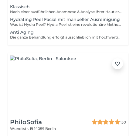
Klassisch
Nach einer ausführlichen Anamnese & Analyse Ihrer Haut erhalten Sie nach der Reinigung ein Peeling und eine intensive Ausreinigung. Danach erwartet Sie eine aktivierende Gesichtsmassage, der eine Wirkstoffmaske folgt die auf Ihre Haut abgestimmt wird. individuelle Beratung Hautbildanalyse und Anamnese Reinigung Peeling Ausreinigung wohltuende Gesichtsmassage abgestimmte Wirkstoffmaske Abschlusspflege Produktempfehlung/Beratung
Hydrating Peel Facial mit manueller Ausreinigung
Was ist Hydra Peel? Hydra Peel ist eine revolutionäre Methode zur Erschaffung einer glatten, strahlenden und verjüngten Haut, ohne Schmerzen und Ausfallzeit. In den vergangenen Jahren hat die Anwendung weltweit einen Siegeszug in anspruchsvollen Ästhetik-Instituten und Kliniken eingehalten. Stars wie Beyoncé, Ethan Hawke, Matthew McConaughey, Paris Hilton und viele mehr haben Ihre Haut bereits mit Hydra Peel behandeln lassen. Was ist das Besondere an der Hydra Peel Technologie? Die Hydra Peel Anwendung verbindet die intensive Pflege einer Spa - Behandlung mit den sichtbaren Erfolgen eines Hightech-Geräts. Die Technologie gehört zur Gruppe der sogenannten Hydradermabrasions - Geräte. Sie tragen die obersten Hautschüppchen unter Wasserzufuhr (Hydra) professionell und präzise ab (Dermabrasion). Das Hydra Peel geht dabei viel weiter als ein herkömmliches Hydrodermabrasion-Gerät. Die Behandlungsaufsätze erschaffen einzigartige Ergebnisse: Wirkstoffe werden in die Haut eingebracht, gleichzeitig tragen die Aufsätze überschüssige Hautschüppchen ab und eine Vakuumtechnik befreit verstopfte Follikelgänge und Poren schmerzfrei. Tiefenreinigung, Dermabrasion und schmerzfreie Ausreinigung bis hin zur Einbringung von Antioxidantien, Vitaminen und Hyaluronsäure bringen Ihre Haut zu einem einzigartigen "Glow".
Anti Aging
Die ganze Behandlung erfolgt ausschließlich mit hochwertigen Produkten von dermalogica mit unserer Age smart Serie. Smarte Skin Care, die mitdenkt! Nach einer ausführlichen Anamnese & Analyse Ihrer Haut erhalten Sie nach der Reinigung ein Peeling und eine intensive Ausreinigung. Danach erwartet Sie eine aktivierende Gesichtsmassage, der eine Wirkstoffmaske folgt die auf Ihre Haut abgestimmt wird. Für eine runde Sache empfehlen wir Ihnen nach der Abschlusspflege ein strahlendes Tages-Make-Up, das Sie gern als upgrate dazu buchen können. individuelle Beratung Hautbildanalyse und Anamnese Reinigung Peeling Ausreinigung wohltuende Gesichtsmassage abgestimmte Wirkstoffmaske Abschlusspflege Produktempfehlung/Beratung
PhiloSofia
150
Wundtstr. 19
14059 Berlin