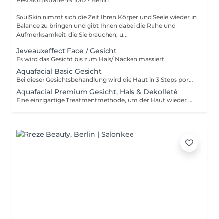
Pestalozzistraße 49
10627 Berlin
SoulSkin nimmt sich die Zeit Ihren Körper und Seele wieder in
Balance zu bringen und gibt Ihnen dabei die Ruhe und
Aufmerksamkeit, die Sie brauchen, u...
Jeveauxeffect Face / Gesicht
Es wird das Gesicht bis zum Hals/ Nacken massiert.
Aquafacial Basic Gesicht
Bei dieser Gesichtsbehandlung wird die Haut in 3 Steps porentief gereinigt und Unreinheiten sanft entfernt. Die perfekte Kombination aus AHA, BHA und hauttypgerechten pflegenden Wirkstoffsolution, wird mit Hilfe von zwei verschiedenen Handstücken aufgetragen und via Vakuum wieder abgesaugt, um das Hautbild sichtbar zu verfeinern. Für reinere Haut mit dem gewissen Glow!
Aquafacial Premium Gesicht, Hals & Dekolleté
Eine einzigartige Treatmentmethode, um der Haut wieder mehr Strahlkraft zu verleihen und den sichtbaren Zeichen der Zeit entgegenzuwirken. Der Behandlungsablauf inkludiert die Schritte der Basic Behandlung und zusätzlich die Anwendung einer aufpolsternden und liftenden BioCellulose Maske. Die enthaltenen kurz- und langkettigen Hyaluronsäuren, sowie der liftende Planktonextrakt der Tuchmaske intensivieren die Anti-Aging Wirkung.