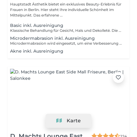
Hauptstadt Ästhetik bietet ein exklusives Beauty-Erlebnis für
Frauen in Berlin. Hier steht Ihre individuelle Schönheit im
Mittelpunkt. Das erfahrene ...
Basic inkl. Ausreinigung
Klassische Behandlung für Gesicht, Hals und Dekolleté. Die Basic Gesichtsbehandlung ist ideal als Kennenlernbehandlung und perfekt für alle auf der Suche nach einem frische Kick. Für alle die sich noch unsicher sind, was ihrer Haut gut tut, die neu mit dem Thema Gesichtsbehandlungen in Berührung kommen möchten oder einfach wenig Zeit mitbringen und sich trotzdem Etwas Gutes tun möchten. Beinhaltet: Abreinigen, Peeling, Tonisieren und leichtes Ausreinigen von Hautunreinheiten, Abschlusspflege.
Microdermabrasion inkl. Ausreinigung
Microdermabrasion wird eingesetzt, um eine Verbesserung des Hautbilds zu erzielen. Die Microdermabrasion kommt vor allem im Gesicht zum Einsatz, kann aber auch an bestimmten Regionen des Körpers verwendet werden. Durch das Peeling werden Verhornungen und abgestorbene Hautschuppen abgetragen, sodass die Haut anschließend einen rosigen Teint, einen frischen Glow und ein ebenmäßiges Erscheinungsbild hat. Die Poren werden von Ablagerungen befreit und Unebenheiten werden entfernt, sodass der Talg besser abfließen kann und die Poren sich optisch verkleinern können. Das hat zur Folge, dass weniger Unreinheiten entstehen und die Haut Wirkstoffe von Pflegeprodukten besser aufnehmen kann. Außerdem wird die Durchblutung angeregt und die Zellerneuerung und Kollagenbildung der Haut gefördert. So hat die Microdermabrasion sogar einen Anti-Aging-Effekt.
Akne inkl. Ausreinigung
Karte
D. Machts Lounge East
224