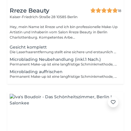
Rreze Beauty
18
Kaiser-Friedrich-Straße 28
10585 Berlin
Hey, mein Name ist Rreze und ich bin professionelle Make-Up
Artistin und Inhaberin vom Salon Rreze Beauty in Berlin
Charlottenburg. Kompetentes Arbe...
Gesicht komplett
Die Laserhaarentfernung stellt eine sichere und erstaunlich schnelle Alternative für all diejenigen dar, die sich von ihrem Rasierer verabschieden möchten. Wenn du Zeit sparen möchtest und dir morgens ein paar Minuten ersparen willst, bietet die Laserhaarentfernung ein schnelles und nahezu schmerzfreies Verfahren, das dauerhaft glatte und makellose Haut ermöglicht.
Microblading Neubehandlung (inkl.1 Nach.)
Permanent Make-up ist eine langfristige Schminkmethode, bei der ausgewählte Hautpartien wie Augenbrauen, Lippenkonturen oder Lidstriche dauerhaft pigmentiert werden. Die Wirkung dieser Methode hält bis zu fünf Jahre an. Durch die Anwendung von Permanent Make-up entfällt das lästige Entfernen und erneute Auftragen von Make-up, da ein dauerhaft frischer Look gewährleistet wird, selbst direkt nach dem Aufwachen.
Microblading auffrischen
Permanent Make-up ist eine langfristige Schminkmethode, bei der ausgewählte Hautpartien wie Augenbrauen, Lippenkonturen oder Lidstriche dauerhaft pigmentiert werden. Die Wirkung dieser Methode hält bis zu fünf Jahre an. Durch die Anwendung von Permanent Make-up entfällt das lästige Entfernen und erneute Auftragen von Make-up, da ein dauerhaft frischer Look gewährleistet wird, selbst direkt nach dem Aufwachen.