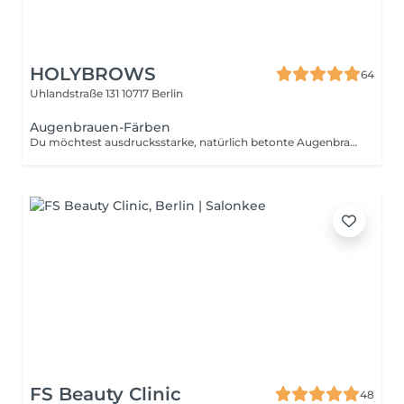
HOLYBROWS
64
Uhlandstraße 131
10717 Berlin
Augenbrauen-Färben
Du möchtest ausdrucksstarke, natürlich betonte Augenbrauen ganz ohne tägliches Nachzeichnen? Dann ist eine professionelle Augenbrauenfärbung genau das Richtige für dich! Mit der passenden Farbe, abgestimmt auf deinen Hautton und Haartyp, bringen wir deine Brauen zum Strahlen. Die Behandlung sorgt für mehr Tiefe, Definition und einen gepflegten Look selbst ungeschminkt! Deine Vorteile auf einen Blick: Natürlicher, voller Look ganz ohne Make-up Perfekte Farbwahl individuell auf dich abgestimmt Spart Zeit beim täglichen Styling Hält bis zu 4 Wochen Ideal auch in Kombination mit Augenbrauen zupfen oder laminieren Tipp: Besonders bei hellen oder unregelmäßig gewachsenen Brauen wirkt das Färben wahre Wunder! Jetzt Termin sichern und deinen Blick mit perfekt gefärbten Brauen unterstreichen!
FS Beauty Clinic
48