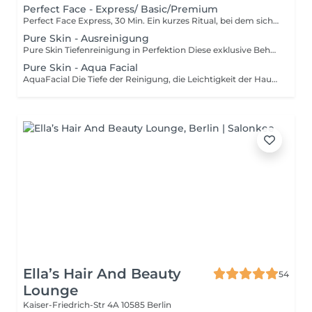
Perfect Face - Express/ Basic/Premium
Perfect Face Express, 30 Min. Ein kurzes Ritual, bei dem sich deine Haut und unsere Expertise erstmals begegnen. Wir analysieren dein Hautbild im Dialog und schenken ihm eine *strahlende Klarheit*.Ein sanftes Enzympeeling löst abgestorbene Zellen, während eine aufhellende Maske den Weg für einen natürlichen Glow ebnet. Ideal für alle, die Zeit sparen, aber nicht auf die Pflege verzichten möchten. Ergebnis: Ein erfrischter Teint, als hätte die Haut ihren ersten Schluck Quellwasser getrunken. Perfect Face Basic, 60 Min. Hier wird Pflege zur Meditation. Eine gründliche Tiefenreinigung, eine feuchtigkeitsspendende Ampulle und eine achtsame Massage verschmelzen zu einem Ritual der Balance. Ergebnis: Feinporige, ausgewogene Haut, die in ihrer reinsten Form strahlt wie ein Spiegel des inneren Gleichgewichts. Perfect Face Premium,90 Min. Dieses umfassende Ritual für Gesicht, Hals und Dekolleté vereint Tiefenreinigung, ein FS Peeling, eine Ampulle und eine langgezogene Massage, die Verspannungen in Schwerelosigkeit auflöst. Den Abschluss bildet eine regenerierende Maske, die die Haut wie ein seidener Mantel umhüllt. Ergebnis: Straffe, revitalisierte Haut, die jugendliche Elastizität und eine *stille Ausstrahlung* zurückgewinnt als wäre die Zeit stehen geblieben.
Pure Skin - Ausreinigung
Pure Skin Tiefenreinigung in Perfektion Diese exklusive Behandlung wurde gemeinsam mit Dermatologen entwickelt und reinigt die Haut in mehreren präzisen Schritten: Nach einer sanften Reinigung folgt ein Enzym- oder Fruchtsäurepeeling, das abgestorbene Hautzellen löst und die Poren öffnet. Ein spezielles Gel bereitet die Haut auf die Tiefenreinigung mit dem Skinscrubber vor einem Ultraschallgerät, das Unreinheiten porentief und schonend entfernt. Ergänzend erfolgt eine manuelle Ausreinigung, inklusive Milienentfernung. Ein klärendes Wirkstoffserum reguliert die Talgproduktion und verfeinert die Poren. Zum Abschluss beruhigt eine Maske die Haut, wirkt desinfizierend und verleiht ein klares, ebenmäßiges Hautbild. Für alle, die reine Haut nicht nur sehen, sondern spüren wollen.
Pure Skin - Aqua Facial
AquaFacial Die Tiefe der Reinigung, die Leichtigkeit der Haut Eine Haut, die frei atmen kann, ist eine Haut, die strahlt. Unsere AquaFacial Behandlung vereint modernste Technologie mit fundierter Hautexpertise für eine porentiefe Reinigung, die sanft und zugleich höchst effektiv ist. Zunächst wird die Haut gründlich gereinigt und mit einem Enzym- oder Fruchtsäurepeeling vorbereitet. Diese lösen sanft abgestorbene Hautzellen, öffnen verstopfte Poren und schaffen Raum für neue Frische. Dann beginnt die tiefenwirksame Phase: Das AquaFacial-Gerät arbeitet mit Vakuum- und Wasserdruck, um Talg, Unreinheiten und Ablagerungen schonend aus der Haut zu lösen wie ein sanftes Aussaugen von allem, was die Haut beschwert. Die Haut fühlt sich befreit an rein, klar und aufnahmebereit. Nun folgt eine hochwirksame Feuchtigkeitsampulle, die die Haut intensiv nährt, beruhigt und ihr Elastizität verleiht. Zum Abschluss wird eine individuell abgestimmte Maske aufgetragen, die die Poren verfeinert, die Haut beruhigt und ihre natürliche Balance unterstützt. Das Ergebnis: Ein sichtbar geklärtes, feinporiges Hautbild frisch, ebenmäßig und voller Leuchtkraft. Weil wahre Schönheit nicht auf der Haut liegt sondern durch sie hindurchstrahlt
Ella’s Hair And Beauty
54
Lounge
Kaiser-Friedrich-Str 4A
10585 Berlin