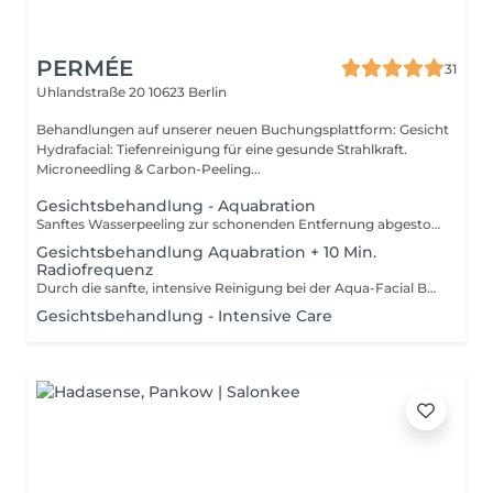
PERMÉE
31
Uhlandstraße 20
10623 Berlin
Behandlungen auf unserer neuen Buchungsplattform: Gesicht
Hydrafacial: Tiefenreinigung für eine gesunde Strahlkraft.
Microneedling & Carbon-Peeling...
Gesichtsbehandlung - Aquabration
Sanftes Wasserpeeling zur schonenden Entfernung abgestorbener Hautzellen und Tiefenreinigung. Für ein glattes, frisches und strahlendes Hautbild ideal für alle Hauttypen.
Gesichtsbehandlung Aquabration + 10 Min.
Radiofrequenz
Durch die sanfte, intensive Reinigung bei der Aqua-Facial Behandlung wird die Haut intensiv mit Feuchtigkeit versorgt, gestrafft und verjüngt. Sie ist sehr beliebt, da sie bei allen Hautbildern und Hautstrukturen angewendet werden kann und sofort wirkt. Die Haut hat mehr Spannkraft, ist frischer und zart.
Gesichtsbehandlung - Intensive Care