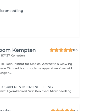
Microneedling
room Kempten
120
4
87437 Kempten
ic & Glowing
Freue Dich auf hochmoderne apparative Kosmetik,
ngen,...
L
 X SKIN PEN MICRONEEDLING
Das Beste von Allem: HydraFacial & Skin Pen med. Microneedling in einer Behandlung vereint.
auty
59