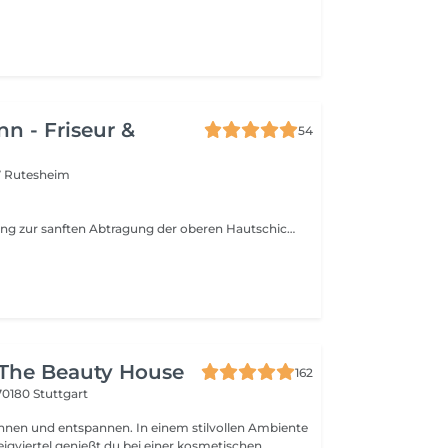
n - Friseur &
54
7 Rutesheim
AHA & BHA Peeling zur sanften Abtragung der oberen Hautschicht, Stimulation des Bindegewebes und des Lymphflusses, optimale zufuhr der Antiage Wirkstoffe
The Beauty House
162
70180 Stuttgart
hnen und entspannen. In einem stilvollen Ambiente
igviertel genießt du bei einer kosmetischen