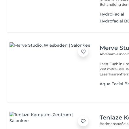
Behandlung den U
HydroFacial
Hydrofacial 
Merve St
Abraham-Lincoln
Lasst Euch in u
Zeit mitreißen. Wir sind Experten auf dem Gebiet der
Laserhaarentfernu
Aqua Facial 
Tenlaze 
Bodmanstraße 