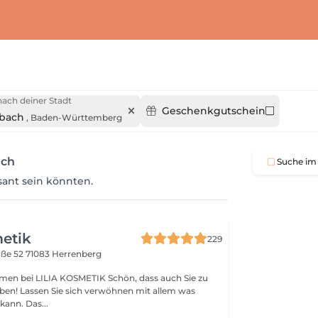
ach deiner Stadt
Geschenkgutschein
bach
,
Baden-Württemberg
ach
Suche im 
ssant sein könnten.
metik
229
aße 52
71083 Herrenberg
LILIA KOSMETIK Schön, dass auch Sie zu
ben! Lassen Sie sich verwöhnen mit allem was
Kosmetik bieten kann. Das...