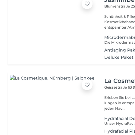
Blumenstraße 2
Schönheit & Pflege Dein Verwöhnstudio Erlebe profes
Kosmetikbehandl
entspannter Atmo
Microdermabr
Antiaging Pa
Deluxe Paket
La Cosme
Geissestraße 63
Erleben Sie bei L
lungen in ent­span
jeden Hau...
Hydrafacial De
Hydrafacial P