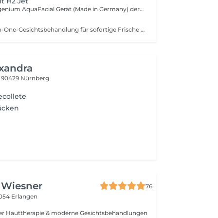
it H2 Jet
Unser H2 Hydrogenium AquaFacial Gerät (Made in Germany) der neuesten Generation entfernt Sauerstoff und ungünstige Chlor-, Schwefel- und Phosphorionen in nur 4 Minuten aus dem Wasser, sättigt es mit aktivem Wasserstoff und den bevorzugten Calcium-, Magnesium- und Kaliumionen. Die Aquafacial Intensivbehandlung kombiniert die kraftvolle H2Jet Technologie mit einer tiefen, wirksamen Aquafacial Therapie, um aknebefallene Haut sanft zu reinigen, zu revitalisieren und zu erneuern. Diese Behandlung entfernt effektiv Unreinheiten, reduziert, Entzündungen und verfeinert das Hautbild, wärend sie die natürliche Feuchtigkeitsbarriere stärkt. Ideal für problematische Haut, die eine intensive Pflege benötigt. Lassen Sie ihre Haut strahlen wie nie zuvor! Aquafacial in Kombination mit Microneedling, sorgt für ein noch besseres und schnelleres Ergebnis. Empfehlenswert für alle, die in einer kurzen Zeit intensivere Ergebnisse sehen möchten.
Die beliebte All-in-One-Gesichtsbehandlung für sofortige Frische und Ausstrahlung. Tiefenreinigung, sanftes Peeling und Hydration in einem Schritt. Unreinheiten werden entfernt, die Haut wird intensiv mit Feuchtigkeit und Antioxidantien versorgt für einen klaren, strahlenden Teint. Die intensive Variante des Hydrafacials mit zusätzlicher Tiefenwirkung. Neben Reinigung, Peeling und Hydration wird die Haut mit hochwirksamen Seren, Vitaminen und Antioxidantien regeneriert. Ideal für müde, gestresste Haut für langanhaltende Frische, Spannkraft und Leuchtkraft.
xandra
5
90429 Nürnberg
ecollete
Rücken
 Wiesner
76
054 Erlangen
dlungen