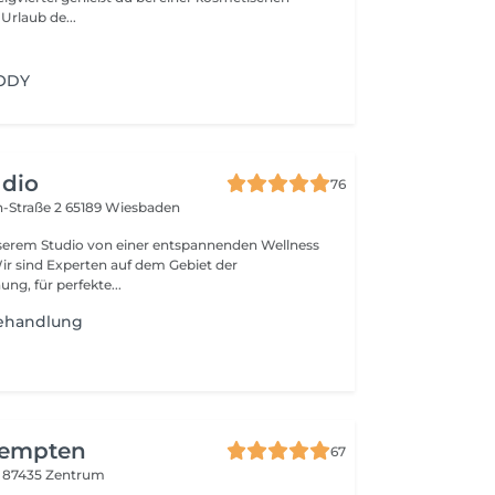
rlaub de...
BODY
udio
76
-Straße 2
65189 Wiesbaden
nserem Studio von einer entspannenden Wellness
ng, für perfekte...
Behandlung
Kempten
67
4
87435 Zentrum