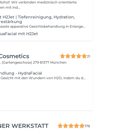
inisch orientierte
n mit ind...
 H2Jet | Tiefenreinigung, Hydration,
restärkung
Individuell angepasste apparative Gesichtsbehandlung in Erlangen zur porentiefen Reinigung, intensiven Hydrierung und sichtbaren Hautverfeinerung. Geeignet bei: * verstopften Poren * Unreinheiten * großporiger Haut * feuchtigkeitsarmer Haut * empfindlicher oder reaktiver Haut * Rosazea- oder Couperose-Tendenz (nicht entzündlich aktiv) * ersten Zeichen der Hautalterung * fahlem Teint Je nach Hautzustand passe ich Intensität, Peelingstärke und Wirkstoffe individuell an auch für sensible Haut geeignet. Wirkung: * porentiefe Reinigung * Regulation von Talg & Verhornungen * Stabilisierung der Hautbarriere * verbesserte Wirkstoffaufnahme * frischer, klarer Glow
uaFacial mit H2Jet
Cosmetics
21
r. (Gartengeschoss) 279
81377 München
dlung - HydraFacial
Revitalisiere dein Gesicht mit den Wundern von H2O, indem du dich für eine feuchtigkeitsspendende Gesichtsbehandlung entscheidest, die deinen Teint aufhellt und dir ein jugendliches, taufrisches Aussehen verleiht. Was erwartet dich? Eine feuchtigkeitsspendende Gesichtsbehandlung verwendet wasserbasierte und feuchtigkeitsreiche Inhaltsstoffe und kombiniert Reinigung, Peeling und eine feuchtigkeitsspendende Maske, um deine Haut zu nähren und ihren natürlichen Wassergehalt wiederherzustellen. Was sind die Vorteile? Ob durch eisigen Winterwind oder sengende Sommerhitze, die Elemente können unsere Haut trocken, schuppig und anfällig für Irritationen machen. Eine feuchtigkeitsspendende Gesichtsbehandlung schließt die Feuchtigkeit in den Hautschichten ein und sorgt für eine seidig glatte Haut und einen strahlenden Teint.
NER WERKSTATT
178