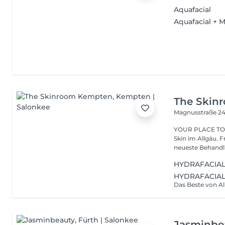
Aquafacial
Aquafacial + 
The Skin
Magnusstraße 2
YOUR PLACE TO BE Dein Institut für Medical Aesthet
Skin im Allgäu. 
neueste Behandlu
HYDRAFACIA
HYDRAFACIAL
Jasminbe