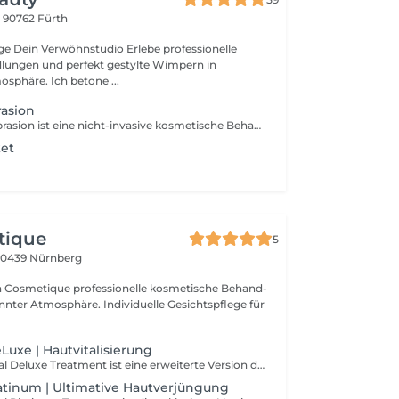
5
90762 Fürth
sionelle
ungen und perfekt gestylte Wimpern in
sphäre. Ich betone ...
asion
Die Mikrodermabrasion ist eine nicht-invasive kosmetische Behandlung zur Hauterneuerung. Dabei wird die oberste Hautschicht sanft abgetragen, um die Zellerneuerung anzuregen und Hautprobleme zu verbessern. Ablauf der Mikrodermabrasion: 1. Reinigung: Die Haut wird von Make-up, Talg und Schmutz befreit. 2. Peeling: Mit einem speziellen Gerät (meist mit feinen Kristallen oder einem Diamantaufsatz) wird die oberste Hautschicht kontrolliert abgetragen. 3. Absaugung: Die gelösten Hautschüppchen werden sofort abgesaugt, um die Poren zu befreien. 4. Beruhigung & Pflege: Eine feuchtigkeitsspendende Maske oder ein Serum wird aufgetragen, um die Haut zu beruhigen und mit Nährstoffen zu versorgen. 5. Sonnenschutz: Nach der Behandlung ist die Haut empfindlicher, daher wird oft ein hoher Lichtschutzfaktor empfohlen. Vorteile der Mikrodermabrasion: Verfeinerung des Hautbildes Reduzierung von Unreinheiten, Mitessern und Akne-Narben Milderung von Fältchen und Pigmentflecken Förderung der Kollagenproduktion für eine straffere Haut Für wen ist die Behandlung geeignet? Die Mikrodermabrasion ist ideal für Menschen mit groben Poren, Aknenarben, fahler Haut oder leichten Falten. Sie sollte jedoch bei sehr empfindlicher Haut oder aktiven Hautentzündungen mit Vorsicht angewendet werden.
ket
tique
5
90439 Nürnberg
a Cosmetique pro­fes­sionelle kos­me­tische Be­hand­
nter At­mo­sphäre. Indi­vi­duelle Gesichts­pflege für
Luxe | Hautvitalisierung
Unser HydraFacial Deluxe Treatment ist eine erweiterte Version des klassischen HydraFacial, die speziell darauf ausgelegt ist, nicht nur tiefgehend zu reinigen und zu hydratisieren, sondern auch gezielte Hautprobleme intensiv zu behandeln. Diese 60-minütige Behandlung kombiniert alle Vorteile des Signature HydraFacial mit zusätzlichen Boostern und Technologien für eine umfassende Hautverjüngung.
latinum | Ultimative Hautverjüngung