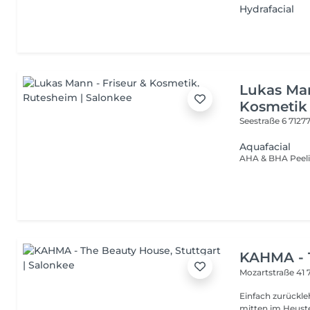
Hydrafacial
Lukas Man
Kosmetik
Seestraße 6
7127
Aquafacial
KAHMA - 
Mozartstraße 41
Einfach zurückle
mitten im Heuste