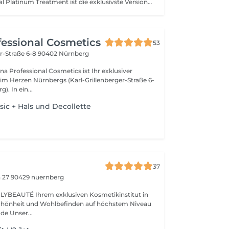
Unser HydraFacial Platinum Treatment ist die exklusivste Version unseres HydraFacial-Angebots, entworfen, um umfassende Hauterneuerung und maximale Entspannung zu bieten. Diese 90-minütige Behandlung kombiniert alle Vorteile der HydraFacial-Technologie mit zusätzlichen entspannenden und verjüngenden Extras, die sie zur ultimativen Hautpflegeerfahrung machen.tregeneration und zur Minderung von Entzündungen verwendet, die die Hautalterung fördern können.
essional Cosmetics
53
er-Straße 6-8
90402 Nürnberg
 Professional Cosmetics ist Ihr exklusiver
im Herzen Nürnbergs (Karl-Grillenberger-Straße 6-
). In ein...
sic + Hals und Decollette
37
n 27
90429 nuernberg
siven Kosmetikinstitut in
chönheit und Wohlbefinden auf höchstem Niveau
vereint. lybeaute.de Unser...