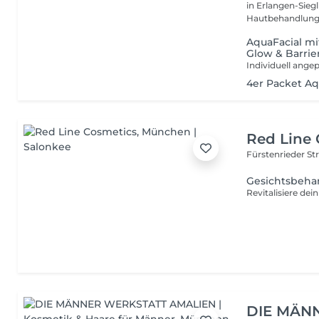
in Erlangen-Sieglitzhof. Wir verbinden mediz
Hautbehandlunge
AquaFacial mit
Glow & Barrie
4er Packet Aq
Red Line 
Fürstenrieder St
Gesichtsbehan
DIE MÄN