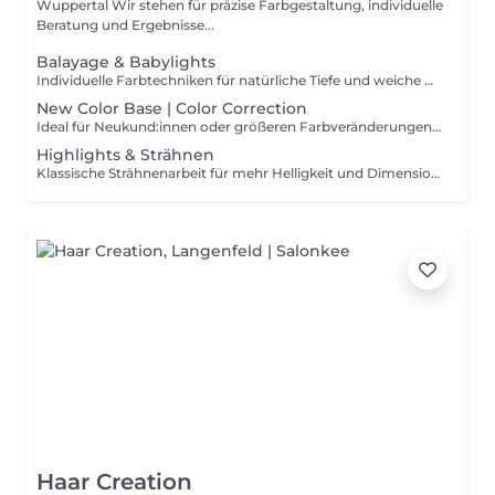
Wuppertal Wir stehen für präzise Farbgestaltung, individuelle
Beratung und Ergebnisse...
Balayage & Babylights
Individuelle Farbtechniken für natürliche Tiefe und weiche Übergänge. Wir platzieren Helligkeit gezielt und entwickeln ein harmonisches, langlebiges Farbergebnis.
New Color Base | Color Correction
Ideal für Neukund:innen oder größeren Farbveränderungen. Wir korrigieren, gleichen aus und schaffen eine neue Basis für ein dauerhaft stimmiges Farbergebnis. Vorgehensweise und Zeitaufwand werden individuell abgestimmt. Mehraufwand Berechnung: +25 € pro 15-20 Min
Highlights & Strähnen
Klassische Strähnenarbeit für mehr Helligkeit und Dimension im Haar. Auf Wunsch werden auch gezielte Akzente im Gesichtsbereich (Face Framing) gesetzt. Gezielt abgestimmt auf Ausgangsfarbe und gewünschte Intensität.
Haar Creation