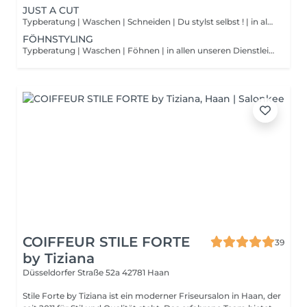
JUST A CUT
Typberatung | Waschen | Schneiden | Du stylst selbst ! | in allen unseren Dienstleistungen sind LUXURY.Hairorganic Pflege & Styling Produkte inclusive! (ca. 30 Minuten) Sonderleistungen werden extra berechnet!
FÖHNSTYLING
Typberatung | Waschen | Föhnen | in allen unseren Dienstleistungen sind LUXURY.Hairorganic Pflege & Styling Produkte inclusive ! (ca. 30 Minuten) Sonderleistungen werden extra berechnet!
COIFFEUR STILE FORTE
39
by Tiziana
Düsseldorfer Straße 52a
42781 Haan
Stile Forte by Tiziana ist ein moderner Friseursalon in Haan, der