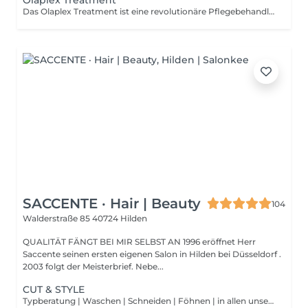
Olaplex Treatment
Das Olaplex Treatment ist eine revolutionäre Pflegebehandlung, die geschädigtes Haar von innen heraus repariert. Sie stärkt die Haarstruktur, indem sie gebrochene Disulfidbrücken im Haar wieder aufbaut, die durch chemische Behandlungen, Hitze oder Umwelteinflüsse geschädigt wurden. Das Ergebnis ist kräftigeres, gesünderes und glänzenderes Haar, das sichtbar revitalisiert wird. Buche jetzt deinen Termin und erlebe die regenerierende Kraft von Olaplex für gesundes, gestärktes Haar!
SACCENTE · Hair | Beauty
104
Walderstraße 85
40724 Hilden
QUALITÄT FÄNGT BEI MIR SELBST AN 1996 eröffnet Herr
Saccente seinen ersten eigenen Salon in Hilden bei Düsseldorf .
2003 folgt der Meisterbrief. Nebe...
CUT & STYLE
Typberatung | Waschen | Schneiden | Föhnen | in allen unseren Dienstleistungen sind LUXURY.Hairorganic Pflege & Styling Produkte inclusive ! (ca. 60 Minuten) Sonderleistungen werden extra berechnet!