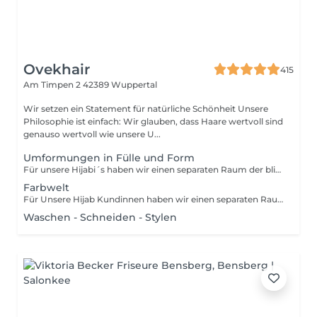
Ovekhair
415
Am Timpen 2
42389 Wuppertal
Wir setzen ein Statement für natürliche Schönheit Unsere
Philosophie ist einfach: Wir glauben, dass Haare wertvoll sind
genauso wertvoll wie unsere U...
Umformungen in Fülle und Form
Für unsere Hijabi´s haben wir einen separaten Raum der blickdicht von außen und abschließbar (falls gewünscht) ist. Dieser Bereich darf nur von Unseren Friseurinnen betreten werden. Während der gesamten Behandlung bleibt dieser Raum geschlossen. Für weitere Dienstleistungen hinterlasst uns gerne eine Nachricht.
Farbwelt
Für Unsere Hijab Kundinnen haben wir einen separaten Raum der blickdicht von außen und abschließbar (falls gewünscht) ist. Dieser Bereich darf nur von Unseren Friseurinnen betreten werden. Während der gesamten Behandlung bleibt dieser Raum geschlossen. Für weitere Dienstleistungen hinterlasst uns gerne eine Nachricht.
Waschen - Schneiden - Stylen