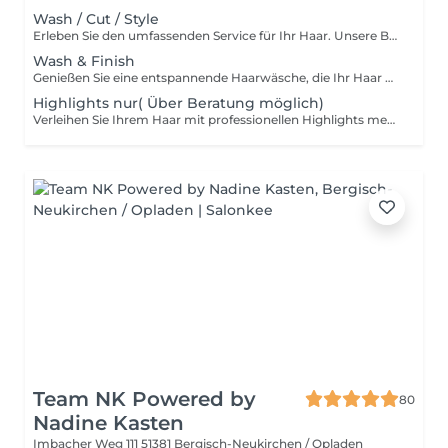
Wash / Cut / Style
Erleben Sie den umfassenden Service für Ihr Haar. Unsere Behandlung beginnt mit einer erfrischenden Wäsche, die Ihr Haar von Rückständen befreit und es optimal auf den Haarschnitt vorbereitet. Anschließend schneiden wir Ihr Haar präzise und individuell, abgestimmt auf Ihre Wünsche und Ihren Stil. Zum Abschluss stylen wir Ihr Haar perfekt, sodass Sie den Salon mit einem frischen, gepflegten Look und einem Lächeln verlassen. Unser Ziel ist es, dass Sie sich rundum wohlfühlen und Ihr neues Haargefühl genießen können.
Wash & Finish
Genießen Sie eine entspannende Haarwäsche, die Ihr Haar gründlich reinigt und erfrischt. Danach föhnen wir Ihr Haar in die gewünschte Form, damit Sie mit einem gepflegten und stylischen Look den Salon verlassen. Ob glatt, voluminös oder wellig wir zaubern Ihnen die perfekte Frisur für jeden Anlass. Lassen Sie sich verwöhnen und genießen Sie Ihr neues Haargefühl.
Highlights nur( Über Beratung möglich)
Verleihen Sie Ihrem Haar mit professionellen Highlights mehr Tiefe und Dimension. Unsere Experten setzen gezielt Farbakzente, die Ihrem natürlichen Haarton schmeicheln und ihn lebendiger wirken lassen. Durch den Einsatz präziser Techniken schaffen wir sanfte Übergänge und ein harmonisches Farbspiel, das Ihrem Haar mehr Volumen und Struktur verleiht. Egal, ob Sie subtile, sonnengeküsste Strähnen oder auffällige Kontraste wünschen wir passen die Highlights individuell an Ihre Vorstellungen und Ihren Stil an. Lassen Sie sich von uns beraten und genießen Sie ein frisches, strahlendes Ergebnis, das Ihre Schönheit unterstreicht und Ihren Look aufwertet. Highlights sind die perfekte Wahl, um Ihrem Haar eine frische, moderne Note zu verleihen.
Team NK Powered by
80
Nadine Kasten
Imbacher Weg 111
51381 Bergisch-Neukirchen / Opladen