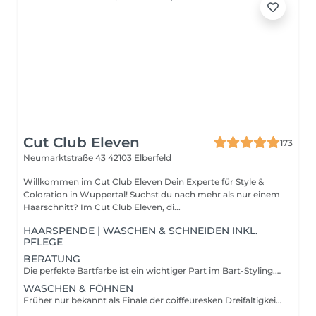
Cut Club Eleven
173
Neumarktstraße 43
42103 Elberfeld
Willkommen im Cut Club Eleven Dein Experte für Style &
Coloration in Wuppertal! Suchst du nach mehr als nur einem
Haarschnitt? Im Cut Club Eleven, di...
HAARSPENDE | WASCHEN & SCHNEIDEN INKL.
PFLEGE
BERATUNG
Die perfekte Bartfarbe ist ein wichtiger Part im Bart-Styling. Damit das Ergebnis sensationell ausfällt, muss zunächst eine realistische Farbwahl getroffen und das passende Produkt gefunden werden. Wenn es um Farbe geht, sollte ein ausgewiesener Experte Hand anlegen.
WASCHEN & FÖHNEN
Früher nur bekannt als Finale der coiffeuresken Dreifaltigkeit Waschen-Schneiden-Föhnen, hat sich das Föhnen als eigenständige Behandlung unter dem amerikanisierten Titel Blow Dry als Verwöhnbehandlung und Megatipp für seidig glänzendes, softes und voluminöses Red Carpet-Haar etabliert. 20 Minuten und ein Föhn in Profihänden gelten als Erfüllung.