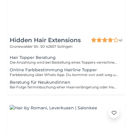
Hidden Hair Extensions
41
Grünewalder Str. 50
42657 Solingen
Hair Topper Beratung
Die Anzahlung wird bei Bestellung eines Toppers verrechnet. In dem Beratungstermin bei uns vor Ort kannst du einen Hairline Topper anprobieren. Wir beraten dich ausführlich in der Auswahl der richtigen Breite 3 oder 5cm , Haarstruktur, Haarqualität und natürlich mit der richtigen Farbauswahl. Entweder haben wir die passende Farb- und Strukturauswahl für dich vor Ort, oder wir müssen den Topper für dich anfertigen lassen und / oder ggfs. Personalisieren. Natürlich musst du dich nicht direkt vor Ort entscheiden. Du erhältst nach der Beratung einen Kostenvoranschlag. Wir notieren uns das, was wir während der Beratung besprochen haben. Und du kannst im Nachhinein deinen Topper bestellen.
Online Farbbestimmung Hairline Topper
Farbberatung über Whats App. Du kommst von weit weg und hast nicht die Möglichkeit zu uns zu kommen ? Kein Problem. Aufgrund meiner langjährigen Erfahrung ist es uns mittlerweile möglich Haarfarben sehr gut über Bilder und Videos zu bestimmen. Wähle einfach einen Tag und Uhrzeit aus und ich stehe dir für ca. 15 Minuten per WhatsApp oder Instagram zu Verfügung. Du kannst mir alle deine noch offenen Fragen stellen und wir bestimmen gemeinsam die richtige Farbe und Struktur. Nachdem wir alle Notwendigen Bilder und Infos von dir haben, machen wir dir einen Kostenvoranschlag. Danach kannst du entscheiden wie es weitergeht. Selbstverständlich musst du dich nicht sofort entscheiden. Wir hinterlegen alle Daten in unsere Kartei, sodass die jeder Zeit die Möglichkeit hast dir einen Hairline Topper bei uns zu bestellen. Wir Kontaktieren dich unter der angegebenen Nummer per WhatsApp an deinem gebuchten Termin. Bitte sende uns auch erst an deinem deine Bilder erst dann zu, wenn du per E-Mail dazu aufgefordert wirst. Damit wollen wir sicher stellen, dass wir uns genug Zeit nehmen können damit wir für dich die optimale Farbe und Struktur auswählen können.
Beratung für Neukundinnen
Bei Folge Terminbuchung einer Haarverlängerung oder Haarverdichtung wird die Anzahlung verrechnet.