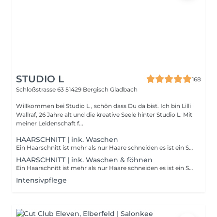
STUDIO L
168
Schloßstrasse 63
51429 Bergisch Gladbach
Willkommen bei Studio L , schön dass Du da bist. Ich bin Lilli
Wallraf, 26 Jahre alt und die kreative Seele hinter Studio L. Mit
meiner Leidenschaft f...
HAARSCHNITT | ink. Waschen
Ein Haarschnitt ist mehr als nur Haare schneiden es ist ein Statement! Du bekommst eine typgerechte Beratung und wir finden deinen passenden Schnitt, der deine Persönlichkeit unterstreicht. Deine Haare werden mit hochwertigen Produkten gewaschen, die dein Haar nicht nur reinigen ,sondern auch pflegen und schützen. Diese Dienstleitung enthält kein Styling, sie können selber föhnen.
HAARSCHNITT | ink. Waschen & föhnen
Ein Haarschnitt ist mehr als nur Haare schneiden es ist ein Statement! Du bekommst eine typgerechte Beratung und wir finden deinen passenden Schnitt, der deine Persönlichkeit unterstreicht. Deine Haare werden mit hochwertigen Produkten gewaschen, die dein Haar nicht nur reinigen ,sondern auch pflegen und schützen. Die Perfektion liegt im Detail, womit dein Schnitt mit einem auf dich abgestimmten Styling vollendet wird.
Intensivpflege