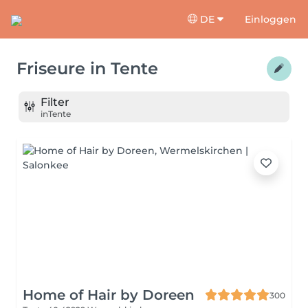
DE
Einloggen
Friseure
in
Tente
Filter
in
Tente
Home of Hair by Doreen
300