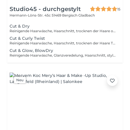
Studio45 - durchgestylt
15
Hermann-Löns-Str. 45c
51469 Bergisch Gladbach
Cut & Dry
Reinigende Haarwäsche, Haarschnitt, trocknen der Haare ohne Rundbürste/Hot tool, inkl. Stylingprodukten zum Finish. Faire Preise für alle – unsere Haarschnitt-Tarife orientieren sich ausschließlich an der Haarlänge, nicht am Geschlecht!
Cut & Curly Twist
Reinigende Haarwäsche, Haarschnitt, trocknen der Haare Trocknen mit Difusor - Definieren der Naturlocke, inkl. Stylingprodukten zum Finish. Faire Preise für alle – unsere Haarschnitt-Tarife orientieren sich ausschließlich an der Haarlänge, nicht am Geschlecht!
Cut & Glow, BlowDry
Reinigende Haarwäsche, Glanzveredelung, Haarschnitt, stylen der Haare inkl. Rundbürsten/Hot tool, inkl. Stylingprodukten zim Finish
Neu