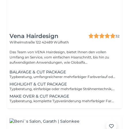
Vena Hairdesign
32
Wilhelmstraße 122
42489 Wülfrath
Das Team von VENA Hairdesign, bietet Ihnen den vollen
Umfang an Service, vom einfachen Haarschnitt, bis hin zu
aufwendigsten Anwendungen, wie Globalfa...
BALAYAGE & CUT PACKAGE
Typberatung, umfangreicherer mehrfarbiger Farbverlauf oder mehrfarbige Strähnentechnik, Glossing, Treatment, Waschen, Pflegen, Schneiden und Stylen. UNSERE ALL-INCLUSIVE PREISE Wir möchten mit unseren Rundum-sorglos-Paketen eine transparente und einfache Preisdarstellung anbieten. Wählen Sie eines unser folgenden Pakete zum garantierten Festpreis und genießen Sie entspannt Ihren Besuch in unserem Salon.
HIGHLIGHT & CUT PACKAGE
Typberatung, einfarbige oder mehrfarbige Strähnentechnik, Glossing, Waschen, Pflegen, Schneiden und Stylen. UNSERE ALL-INCLUSIVE PREISE Wir möchten mit unseren Rundum-sorglos-Paketen eine transparente und einfache Preisdarstellung anbieten. Wählen Sie eines unser folgenden Pakete zum garantierten Festpreis und genießen Sie entspannt Ihren Besuch in unserem Salon.
MAKE OVER & CUT PACKAGE
Typberatung, komplette Typveränderung mehrfarbiger Farbverlauf oder mehrfarbige Strähnentechnik, Glossing, Treatment, Waschen, Pflegen, Schneiden und Stylen. UNSERE ALL-INCLUSIVE PREISE Wir möchten mit unseren Rundum-sorglos-Paketen eine transparente und einfache Preisdarstellung anbieten. Wählen Sie eines unser folgenden Pakete zum garantierten Festpreis und genießen Sie entspannt Ihren Besuch in unserem Salon.