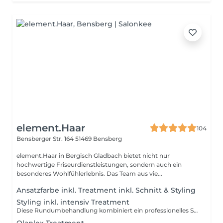
element.Haar
104
Bensberger Str. 164
51469 Bensberg
element.Haar in Bergisch Gladbach bietet nicht nur
hochwertige Friseurdienstleistungen, sondern auch ein
besonderes Wohlfühlerlebnis. Das Team aus vie...
Ansatzfarbe inkl. Treatment inkl. Schnitt & Styling
Styling inkl. intensiv Treatment
Diese Rundumbehandlung kombiniert ein professionelles Styling mit einem pflegenden Intensiv-Treatment für dein Haar. Zuerst wird dein Haar tiefenwirksam gepflegt, um es mit Feuchtigkeit und Nährstoffen zu versorgen. Anschließend wird es gestylt, ob glatt, voluminös oder lockig ganz nach deinen Wünschen. Das Intensiv-Treatment sorgt für gesundes, glänzendes Haar, das bereit ist für jedes Styling. Buche jetzt deinen Termin und gönne deinem Haar eine intensive Pflege und ein perfektes Styling!