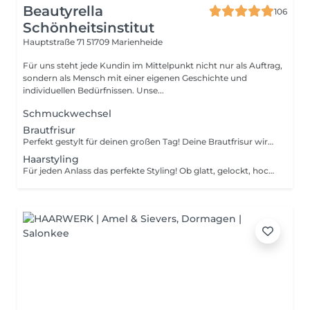
Beautyrella
106
Schönheitsinstitut
Hauptstraße 71
51709 Marienheide
Für uns steht jede Kundin im Mittelpunkt nicht nur als Auftrag,
sondern als Mensch mit einer eigenen Geschichte und
individuellen Bedürfnissen. Unse...
Schmuckwechsel
Brautfrisur
Perfekt gestylt für deinen großen Tag! Deine Brautfrisur wird individuell auf deinen Typ, dein Outfit und deinen Hochzeitsstil abgestimmt. Ob elegant, romantisch oder glamourös wir sorgen dafür, dass dein Look den ganzen Tag und Abend hält und auf Fotos traumhaft aussieht.
Haarstyling
Für jeden Anlass das perfekte Styling! Ob glatt, gelockt, hochgesteckt oder mit besonderen Akzenten wir zaubern deinen Look individuell nach Wunsch. Dein Haar wirkt gepflegt, voluminös und stilsicher, passend zu Outfit und Anlass. Ideal für Events, Partys oder besondere Termine.