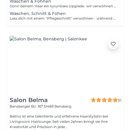
Waschen & Föhnen
Gönn deinem Haar ein luxuriöses Upgrade- wir verwöhnen es mit exlusiven Kérastase-Serien und Perfektionieren einen Look mit einem individuellen Finish. Ob Locken oder sleek- für einen kleinen Aufpreis von 10€- 20€ kreieren wir dein perfektes Finish im Anschluss an deinen Termin.
Waschen, Schnitt & Föhen
Lass dich mit einem "Pflegeschnitt" verwöhnen - während wir schneiden, entfaltet deine Kur ihre volle Wirkung. Sprich uns einfach darauf an. Wunsch- Styling gefällig? Ob Locken oder Sleek- für einen kleinen Aufpreis von 10€- 20€ kreieren wir dein perfektes Finish im Anschluss an deinen Termin.
Salon Belma
51
Bensberger Str. 167
51469 Bensberg
Belma ist eine talentierte und erfahrene Haarstylistin bei
Livingroom Hairlounge. Seit vielen Jahren bringt sie ihre
Kreativität und Präzision in jede...