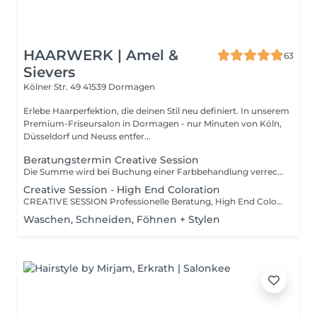
HAARWERK | Amel &
63
Sievers
Kölner Str. 49
41539 Dormagen
Erlebe Haarperfektion, die deinen Stil neu definiert. In unserem
Premium-Friseursalon in Dormagen - nur Minuten von Köln,
Düsseldorf und Neuss entfer...
Beratungstermin Creative Session
Die Summe wird bei Buchung einer Farbbehandlung verrechnet
Creative Session - High End Coloration
CREATIVE SESSION Professionelle Beratung, High End Coloration - z. B. Balayage, Babylights, Strähnen oder individuelle Farbverläufe, Shampuccino, Olalpex / Wellaplex, Premiumhaarpflege, Veredelung inkl. Calligraphy Cut, Augenkosmetik + Styling. PAKETPREIS: DER PREIS BERECHNET SICH AUSSCHLIEßLICH NACH AUFWAND UND ZEIT (95 € pro Stunde) Der Termin ist exklusiv für Dich reserviert. Es wird nicht parallel gearbeitet! Neukunden buchen bitte 4 Stunden ein - bei sehr dickem Haar oder Überlänge 4,5 Stunden. Abgerechnet wird am Ende nur der tatsächliche Zeitaufwand..
Waschen, Schneiden, Föhnen + Stylen