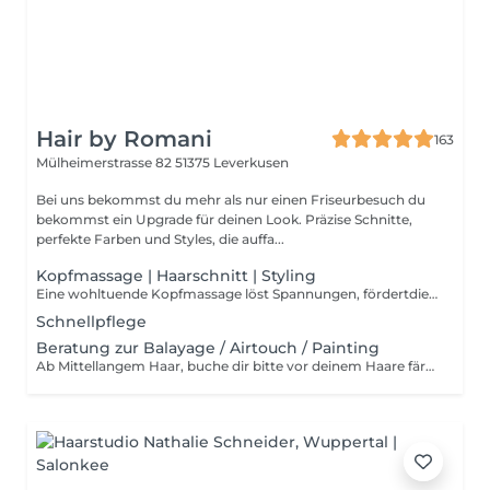
Hair by Romani
163
Mülheimerstrasse 82
51375 Leverkusen
Bei uns bekommst du mehr als nur einen Friseurbesuch du
bekommst ein Upgrade für deinen Look. Präzise Schnitte,
perfekte Farben und Styles, die auffa...
Kopfmassage | Haarschnitt | Styling
Eine wohltuende Kopfmassage löst Spannungen, fördertdie Durchblutung und bereitet das Haar optimal auf den Perfekten Schnitt das anschließende Styling vor. Waschen, Schneiden & Föhnen
Schnellpflege
Beratung zur Balayage / Airtouch / Painting
Ab Mittellangem Haar, buche dir bitte vor deinem Haare färben ein Beratungstermin um die Ideale Technik für Dich und Dein Haar zu finden der Preis für die Beratung wird bei der Buchung eines Termin angerechnet. (keine Produkte)