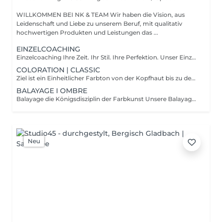
WILLKOMMEN BEI NK & TEAM Wir haben die Vision, aus
Leidenschaft und Liebe zu unserem Beruf, mit qualitativ
hochwertigen Produkten und Leistungen das ...
EINZELCOACHING
Einzelcoaching Ihre Zeit. Ihr Stil. Ihre Perfektion. Unser Einzelcoaching ist ein exklusives One-to-One-Erlebnis, das sich ganz nach Ihnen richtet. In entspannter Atmosphäre nehmen wir uns zwei volle Stunden Zeit, um individuell auf Ihre Wünsche einzugehen ob Haarstyling, Make-up, persönliche Tipps oder ganz gezielte Fragen rund um Ihren Look. Sie bestimmen den Fokus, wir liefern das Know-how. Ohne Zeitdruck, ohne Vorgaben, dafür mit maximaler Aufmerksamkeit, professioneller Expertise und Raum zum Ausprobieren, Lernen und Verfeinern. Jeder Handgriff wird erklärt, jeder Schritt auf Sie abgestimmt praxisnah, ehrlich und auf Augenhöhe. Ein Coaching, das nicht nur verschönert, sondern Sicherheit schenkt, Selbstbewusstsein stärkt und Ihren persönlichen Stil nachhaltig unterstreicht. Für alle, die mehr wollen als eine Behandlung nämlich Wissen, Wirkung und echte Individualität.
COLORATION | CLASSIC
Ziel ist ein Einheitlicher Farbton von der Kopfhaut bis zu den Spitzen mit natürlichem Farbverlauf - Beratung, Färben, Pflege, Spitzen schneiden und eine Farbveredelung für Zuhause sind Inklusive (Blondierung 20 € Aufpreis) Keine Strähnen sondern komplette Abeckung
BALAYAGE I OMBRE
Balayage die Königsdisziplin der Farbkunst Unsere Balayage ist weit mehr als eine Farbtechnik sie ist maßgeschneiderte Farbkunst auf höchstem Niveau. Mit viel Feingefühl, Präzision und kreativem Gespür entstehen unglaublich weiche, fließende Farbverläufe, die individuell in mehreren Nuancen und feinen Zierungen ausgearbeitet werden. Das Ergebnis: Tiefe, Dimension und ein natürlicher Glow, der sich harmonisch mit Ihrem Haarschnitt verbindet. Jede Balayage beginnt bei uns mit einer ausführlichen, persönlichen Beratung. Pflege, präzises Spitzenschneiden sowie eine hochwertige Farbveredelung sind fester Bestandteil dieses exklusiven Services für gesund wirkendes Haar, perfekte Übergänge und einen luxuriösen, langanhaltenden Glanz. Ein Erlebnis für alle, die das Besondere suchen individuell, edel und zeitlos schön.
Neu