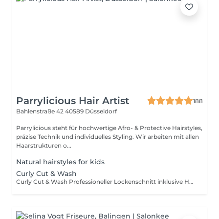
Parrylicious Hair Artist
188
Bahlenstraße 42
40589 Düsseldorf
Parrylicious steht für hochwertige Afro- & Protective Hairstyles,
präzise Technik und individuelles Styling. Wir arbeiten mit allen
Haarstrukturen o...
Natural hairstyles for kids
Curly Cut & Wash
Curly Cut & Wash Professioneller Lockenschnitt inklusive Haarwäsche, Pflege und Styling. Die Haare werden schonend gereinigt, entwirrt und mit lockengeeigneten Produkten gepflegt. Anschließend erfolgt ein individueller Curly Cut, abgestimmt auf deine Lockenstruktur, Gesichtsform und Haarlänge. Zum Abschluss werden die Locken definiert und mit Diffuser oder Lufttrocknung gestylt. Dieser Service beinhaltet: Haarwäsche Pflege/Conditioner Schonendes Entwirren Individueller Curly Cut Lockenstyling mit Curly-Produkten Definition der Locken Styling-Tipps für zu Hause