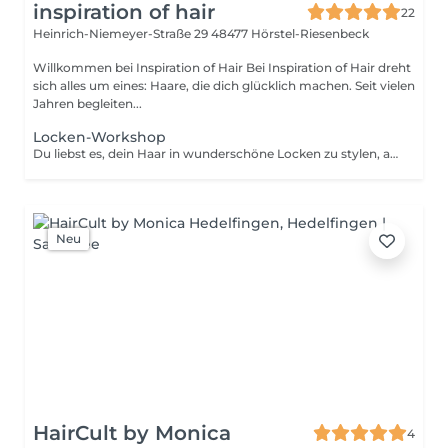
inspiration of hair
22
Heinrich-Niemeyer-Straße 29
48477 Hörstel-Riesenbeck
Willkommen bei Inspiration of Hair Bei Inspiration of Hair dreht
sich alles um eines: Haare, die dich glücklich machen. Seit vielen
Jahren begleiten...
Locken-Workshop
Du liebst es, dein Haar in wunderschöne Locken zu stylen, aber brauchst noch ein wenig Unterstützung, um den perfekten Look auch zu Hause zu erzielen? In unserem exklusiven Locken-Workshop zeigen wir dir, wie du ganz einfach selbst das Beste aus deinem Lockenstab oder Lockengerät herausholst. Gemeinsam üben wir die richtige Technik, damit du jedes Mal das gewünschte Ergebnis erzielst. Eine erfahrene Friseurin steht dir eine Stunde lang zur Seite, gibt dir Tipps und Tricks und zeigt dir, wie du deinen individuellen Look kreierst. Dein Haar, deine Locken, dein Style ab sofort ganz einfach auch zu Hause! Dauer: 60 Minuten.
Neu
HairCult by Monica
4