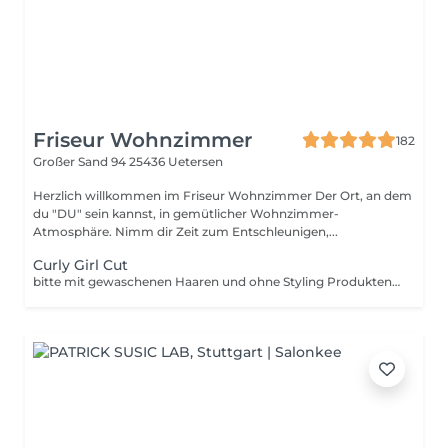
Friseur Wohnzimmer
182
Großer Sand 94
25436 Uetersen
Herzlich willkommen im Friseur Wohnzimmer Der Ort, an dem
du "DU" sein kannst, in gemütlicher Wohnzimmer-
Atmosphäre. Nimm dir Zeit zum Entschleunigen,...
Curly Girl Cut
bitte mit gewaschenen Haaren und ohne Styling Produkten kommen, Curly Cut, Struktur verstehen, individueller Lockenschnitt & Feuchtigkeits- Ritual Die Wahl der passenden Session richtet sich nach deiner individuellen Haarfülle und den gewünschten Details. So stellen wir sicher, dass wir genau die Zeit und Produktmenge einplanen, die dein Haar für ein perfektes Ergebnis benötigt M Fix in Form gebracht (Feines Haar, kurze Locken oder eine reine Formauffrischung der Spitzen) L Präzision und Sprungkraft für den Alltag (Normales Volumen& mittellanges Haar. Der klassische Haarschnitt inklusive Definition) XL intensive Detaillarbeit für ein starke Mähne. Dichtes, längeres Haar oder Korkenzieherlocken, die eine sehr genaue Texturieren und längere Trockenzeit benötigen. XXL Das Maximum an Zeit und Hingabe für aussergewöhnliche Haarfülle. Hier widmen wir uns jeder einzelnen Locke, um ein absolut frizz-freies und perfekt fallendes Ergebnis zu kreieren