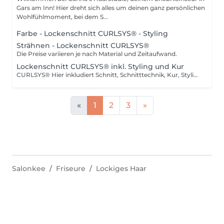
Gars am Inn! Hier dreht sich alles um deinen ganz persönlichen
Wohlfühlmoment, bei dem S...
Farbe - Lockenschnitt CURLSYS® - Styling
Strähnen - Lockenschnitt CURLSYS®
Die Preise variieren je nach Material und Zeitaufwand.
Lockenschnitt CURLSYS® inkl. Styling und Kur
CURLSYS® Hier inkludiert Schnitt, Schnitttechnik, Kur, Styling und Beratung Feuchtigkeitstreatment wird extra verrechnet. der Preis richtet sich nach Haarlänge und Aufwand Per Whatsapp (TEL: 08073 - 7349845) bitte Bilder zukommen lassen: von den eigenen Frisch gewaschenen Locken, von einer Frisur die dir gut gefällt.
«
1
2
3
»
Salonkee
Friseure
Lockiges Haar