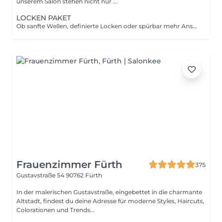
unserem Salon stehen nicht nur ...
LOCKEN PAKET
Ob sanfte Wellen, definierte Locken oder spürbar mehr Ansatzvolumen – mit modernen Umformungstechniken geben wir deinem Haar die Struktur, die es braucht, um lebendig und tragbar zu wirken. Dein Wunschlook wird individuell auf Haartyp, Haarlänge und Pflegeverhalten abgestimmt. Kein starres Ergebnis, sondern Bewegung, die natürlich aussieht und zu dir passt. Das Beste: Dein Haar behält Form und Fülle – ohne dass du jeden Morgen lange stylen musst. Für Frauen, die ihre Haarstruktur unterstreichen oder neu entdecken wollen. Lebendigkeit mit Substanz – und ein Look, der bleibt.
Frauenzimmer Fürth
375
Gustavstraße 54
90762 Fürth
In der malerischen Gustavstraße, eingebettet in die charmante
Altstadt, findest du deine Adresse für moderne Styles, Haircuts,
Colorationen und Trends...