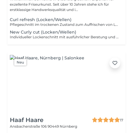
exzellente Friseurkunst. Seit über 10 Jahren stehe ich für
erstklassige Handwerksqualität und i...
Curl refresh (Locken/Wellen)
Pflegeschnitt im trockenen Zustand zum Auffrischen von Locken & natürlicher Struktur
New Curly cut (Locken/Wellen)
Individueller Lockenschnitt mit ausführlicher Beratung und Analyse Ihrer natürlichen Locken. Der Schnitt erfolgt im trockenen Haar, wird nach der Wäsche und dem Styling kontrolliert und für das bestmögliche Ergebnis präzise nachgearbeitet. Kombiniert mit Calligraphy Cut.
Neu
Haaf Haare
17
Ansbacherstraße 106
90449 Nürnberg