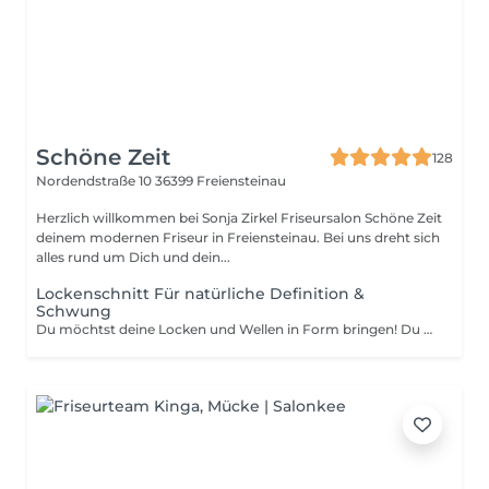
Schöne Zeit
128
Nordendstraße 10
36399 Freiensteinau
Herzlich willkommen bei Sonja Zirkel Friseursalon Schöne Zeit
deinem modernen Friseur in Freiensteinau. Bei uns dreht sich
alles rund um Dich und dein...
Lockenschnitt Für natürliche Definition &
Schwung
Du möchtst deine Locken und Wellen in Form bringen! Du erhältst eine ausführliche Beratung mit wertvollen Tipps für die richtige Pflege und das Styling zu Hause. Nach einer verwöhnenden Haarwäsche mit auf deine Locken abgestimmter Pflege, schneiden wir dein Haar mit individuellen Techniken Lockenschneidetechniken ob Dry Cut, Calligraphen-Schnitt für perfekt definierte Wellen und natürliche Sprungkraft. Dein Look wird mit einem professionellen Styling abgerundet. Tipp: Bring gerne deine gewohnten Haarpflege- und Stylingprodukte mit, damit wir deine Routine optimal auf deine Locken abstimmen können.