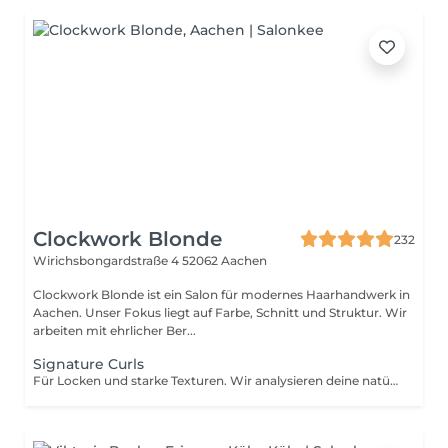
Clockwork Blonde
232
Wirichsbongardstraße 4
52062 Aachen
Clockwork Blonde ist ein Salon für modernes Haarhandwerk in
Aachen. Unser Fokus liegt auf Farbe, Schnitt und Struktur. Wir
arbeiten mit ehrlicher Ber...
Signature Curls
Für Locken und starke Texturen. Wir analysieren deine natürliche Haarstruktur, Haar- und Kopfhautzustand sowie Curls Routine anschließend schneiden wir passend zum Fall deiner Locken und Wünsche und stylen mit einer geeigneten Curl-Routine. Ziel ist mehr Form, Definition, Bündelung und Balance. Enthalten sind Beratung, Waschen, Schneiden, Tiefenhaarpflege und Curl-Styling. Dieser Termin ist für Haare gedacht, die im Alltag natürlich lockig oder stark texturiert getragen werden.