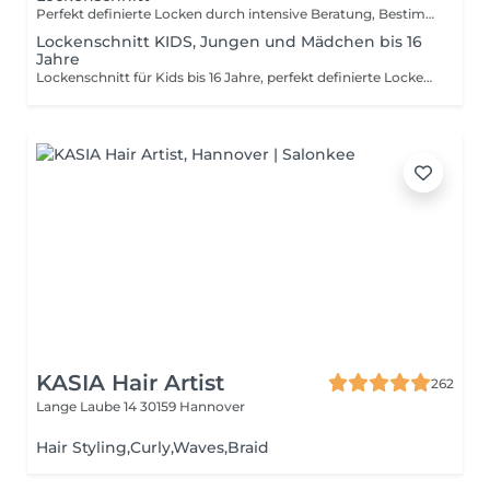
Perfekt definierte Locken durch intensive Beratung, Bestimmung des Lockentyps, langlebiger Haarschnitt, gesunde Haare und ein individuell angepasstes Lockenstyling. Wichtig: Bitte buchen Sie bei langen Haaren den Mehraufwand hinzu, um die Zeit für Sie reservieren zu können.
Lockenschnitt KIDS, Jungen und Mädchen bis 16
Jahre
Lockenschnitt für Kids bis 16 Jahre, perfekt definierte Locken durch intensive Beratung, Bestimmung des Lockentyps, langlebiger Haarschnitt, gesunde Haare und ein individuell angepasstes Lockenstyling.
KASIA Hair Artist
262
Lange Laube 14
30159 Hannover
Hair Styling,Curly,Waves,Braid