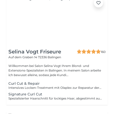
Selina Vogt Friseure
160
Auf dem Graben 14
72336 Balingen
Willkommen bei Salon Selina Vogt Ihrem Blond- und
Extensions-Spezialisten in Balingen. In meinem Salon arbeite
ich bewusst alleine, sodass jede Kundi...
Curl Cut & Repair
Intensives Locken-Treatment mit Olaplex zur Reparatur der Haarstruktur und für definierte, elastische Locken. Reduziert Frizz und stärkt die natürliche Sprungkraft. Unsere Behandlungen beinhalten immer ein komplettes Verwöhnprogramm: - persönliche Beratung - professionelle Haarwäsche mit hochwertigen Produkten - wohltuende Kopfmassage inkl. Massageliege zur Entspannung - Locken-Treatment - präziser Haarschnitt nach Wunsch und Typberatung - Föhnen & individuelles Locken Styling für das perfekte Finish - Tipps und Tricks für deine Heimbehandlung
Signature Curl Cut
Spezialisierter Haarschnitt für lockiges Haar, abgestimmt auf deine natürliche Lockenstruktur. Unsere Behandlungen beinhalten immer ein komplettes Verwöhnprogramm: - persönliche Beratung - professionelle Haarwäsche mit hochwertigen Produkten - wohltuende Kopfmassage inkl. Massageliege zur Entspannung - pflegender Conditioner abgestimmt auf dein Haar - präziser Lockenhaarschnitt nach Wunsch und Typberatung - Föhnen & individuelles Locken Styling für das perfekte Finish - Tipps und Tricks für deine Heimbehandlung