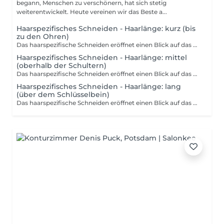
begann, Menschen zu verschönern, hat sich stetig
weiterentwickelt. Heute vereinen wir das Beste a...
Haarspezifisches Schneiden - Haarlänge: kurz (bis
zu den Ohren)
Das haarspezifische Schneiden eröffnet einen Blick auf das Haar als lebendiges Element dessen Eigenart sich in der natürlichen Wuchsrichtung und der feinen Torsion jeder Strähne zeigt. Jede Haarsträhne folgt ihrer individuellen Bewegung, wodurch ein eigenständiger Charakter entsteht. Die Konturen des Gesichts und die Linien des Kopfs dienen als Grundlage für die präzise Gestaltung. Der Schnitt greift die vorhandenen Strukturen auf und bringt sie in ein ausgewogenes Verhältnis. Die Handhabung der Frisur wird durch eine passgenaue Abstimmung der Schnittführung erleichtert. Technische Präzision und kreative Umsetzung verschmelzen zu einem Gesamtkonzept, das den persönlichen Ausdruck fördert und die Identität des Trägers sichtbar macht.
Haarspezifisches Schneiden - Haarlänge: mittel
(oberhalb der Schultern)
Das haarspezifische Schneiden eröffnet einen Blick auf das Haar als lebendiges Element dessen Eigenart sich in der natürlichen Wuchsrichtung und der feinen Torsion jeder Strähne zeigt. Jede Haarsträhne folgt ihrer individuellen Bewegung, wodurch ein eigenständiger Charakter entsteht. Die Konturen des Gesichts und die Linien des Kopfs dienen als Grundlage für die präzise Gestaltung. Der Schnitt greift die vorhandenen Strukturen auf und bringt sie in ein ausgewogenes Verhältnis. Die Handhabung der Frisur wird durch eine passgenaue Abstimmung der Schnittführung erleichtert. Technische Präzision und kreative Umsetzung verschmelzen zu einem Gesamtkonzept, das den persönlichen Ausdruck fördert und die Identität des Trägers sichtbar macht.
Haarspezifisches Schneiden - Haarlänge: lang
(über dem Schlüsselbein)
Das haarspezifische Schneiden eröffnet einen Blick auf das Haar als lebendiges Element dessen Eigenart sich in der natürlichen Wuchsrichtung und der feinen Torsion jeder Strähne zeigt. Jede Haarsträhne folgt ihrer individuellen Bewegung, wodurch ein eigenständiger Charakter entsteht. Die Konturen des Gesichts und die Linien des Kopfs dienen als Grundlage für die präzise Gestaltung. Der Schnitt greift die vorhandenen Strukturen auf und bringt sie in ein ausgewogenes Verhältnis. Die Handhabung der Frisur wird durch eine passgenaue Abstimmung der Schnittführung erleichtert. Technische Präzision und kreative Umsetzung verschmelzen zu einem Gesamtkonzept, das den persönlichen Ausdruck fördert und die Identität des Trägers sichtbar macht.