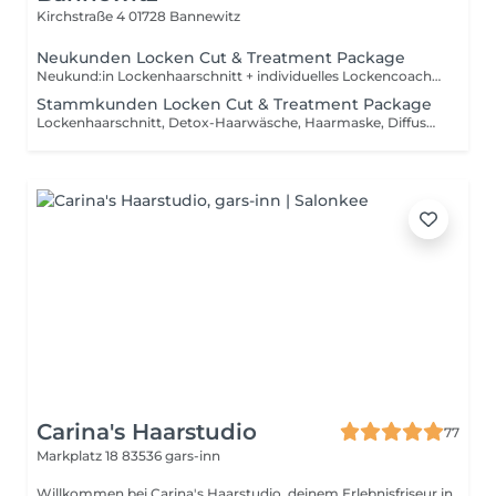
Kirchstraße 4
01728 Bannewitz
Neukunden Locken Cut & Treatment Package
Neukund:in Lockenhaarschnitt + individuelles Lockencoaching inkl. Haaranalyse, Lockenberatung, Detox-Haarwäsche, Haarmaske, Diffusor-Styling, Pflege- und Stylingberatung für zu Hause. Wir nehmen uns bewusst viel Zeit für deine Locken, um die Bedürfnisse von Dir und Deiner Haarstruktur genau zu verstehen. Außerdem erhälst du von uns das passende Locken Gel & Bürste für dein Styling zuhause.
Stammkunden Locken Cut & Treatment Package
Lockenhaarschnitt, Detox-Haarwäsche, Haarmaske, Diffusor-Styling, Pflege- und Stylingberatung für zu Hause. Für Stammkunden die bereits das Neukundenpaket gebucht haben.
Carina's Haarstudio
77
Markplatz 18
83536 gars-inn
Willkommen bei Carina's Haarstudio, deinem Erlebnisfriseur in