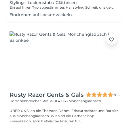
Styling - Lockenstab / Glätteisen
Ein auf Ihren Typ abgestimmtes Hairstyling Schreib uns gerne in die Notiz, ob Lockenstab oder Glätteisen - dann können wir uns individuell auf dich vorbereiten Je nach Aufwand könnte ein Aufpreis hinzukommen
Eindrehen auf Lockenwickeln
Rusty Razor Gents & Gals
385
Korschenbroicher Straße 81
41065 Mönchengladbach
ÜBER UNS Ich bin Thorsten Döhm, Friseurmeister und Barbier
aus Mönchengladbach. Wir sind ein Barber-Shop +
Friseursalon, sprich stylische Frisuren für...