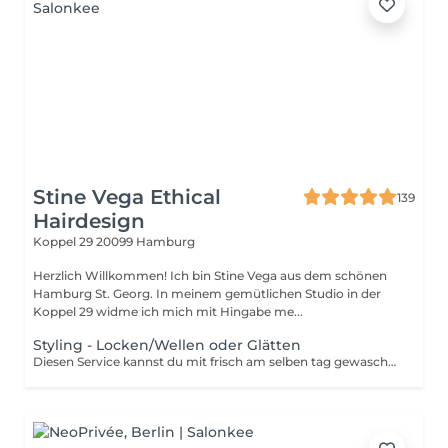
Stine Vega Ethical
139
Hairdesign
Koppel 29
20099 Hamburg
Herzlich Willkommen! Ich bin Stine Vega aus dem schönen
Hamburg St. Georg. In meinem gemütlichen Studio in der
Koppel 29 widme ich mich mit Hingabe me...
Styling - Locken/Wellen oder Glätten
Diesen Service kannst du mit frisch am selben tag gewaschenen, trockenen Haaren in Anspruch nehmen. Er beinhaltet KEIN waschen und föhnen. Zwei linke Hände beim Styling, aber du möchtest schöne haltbare Wellen für einen besonderen Anlass- dann ist dieses Styling das Richtige für dich.