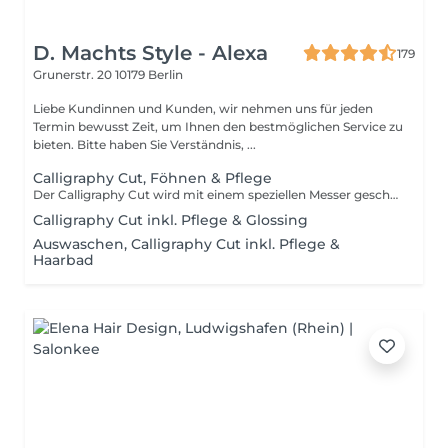
D. Machts Style - Alexa
179
Grunerstr. 20
10179 Berlin
Liebe Kundinnen und Kunden, wir nehmen uns für jeden
Termin bewusst Zeit, um Ihnen den bestmöglichen Service zu
bieten. Bitte haben Sie Verständnis, ...
Calligraphy Cut, Föhnen & Pflege
Der Calligraphy Cut wird mit einem speziellen Messer geschnitten, dem Calligraphen. Mit dem Calligraphen wird das Haar mit leichten Bewegungen in Wuchsrichtung schräg angeschnitten. Der Calligraphy Cut sorgt dafür, dass die Haarspitzen sich gegenseitig stützen. Der Calligraphy Cut ermöglicht das Schönschneiden der Haare in bislang einzigartiger Präzision.
Calligraphy Cut inkl. Pflege & Glossing
Auswaschen, Calligraphy Cut inkl. Pflege &
Haarbad