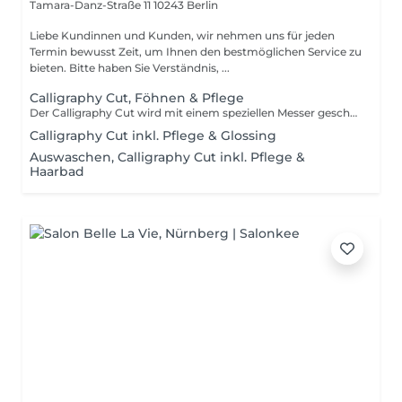
Tamara-Danz-Straße 11
10243 Berlin
Liebe Kundinnen und Kunden, wir nehmen uns für jeden
Termin bewusst Zeit, um Ihnen den bestmöglichen Service zu
bieten. Bitte haben Sie Verständnis, ...
Calligraphy Cut, Föhnen & Pflege
Der Calligraphy Cut wird mit einem speziellen Messer geschnitten, dem Calligraphen. Mit dem Calligraphen wird das Haar mit leichten Bewegungen in Wuchsrichtung schräg angeschnitten. Der Calligraphy Cut sorgt dafür, dass die Haarspitzen sich gegenseitig stützen. Der Calligraphy Cut ermöglicht das Schönschneiden der Haare in bislang einzigartiger Präzision.
Calligraphy Cut inkl. Pflege & Glossing
Auswaschen, Calligraphy Cut inkl. Pflege &
Haarbad