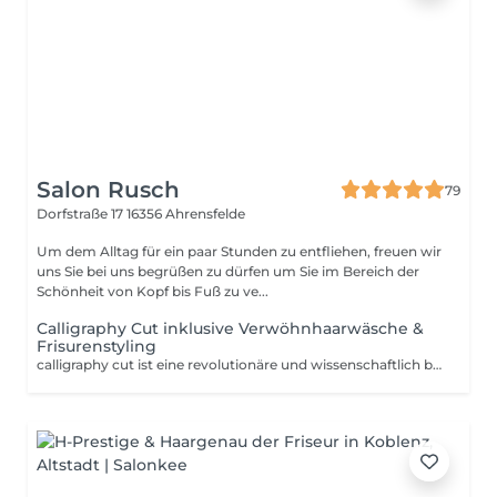
Salon Rusch
79
Dorfstraße 17
16356 Ahrensfelde
Um dem Alltag für ein paar Stunden zu entfliehen, freuen wir
uns Sie bei uns begrüßen zu dürfen um Sie im Bereich der
Schönheit von Kopf bis Fuß zu ve...
Calligraphy Cut inklusive Verwöhnhaarwäsche &
Frisurenstyling
calligraphy cut ist eine revolutionäre und wissenschaftlich bewiesene Technik, Haare zu schneiden. Eine 3 Grad geneigte, scharfe Klinge schneidet konstant im 21 Grad Winkel und gleitet so sanft durch das Haar. Der bis zu 300% größere Querschnitt sorgt für mehr Volumen, weniger Spliss, mehr Glanz und gesundes Haar.