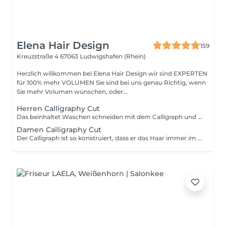
Elena Hair Design
159
Kreuzstraße 4
67063 Ludwigshafen (Rhein)
Herzlich willkommen bei Elena Hair Design wir sind EXPERTEN
für 100% mehr VOLUMEN Sie sind bei uns genau Richtig, wenn
Sie mehr Volumen wünschen, oder...
Herren Calligraphy Cut
Das beinhaltet Waschen schneiden mit dem Calligraph und Föhnen
Damen Calligraphy Cut
Der Calligraph ist so konstruiert, dass er das Haar immer im perfekten Winkel von 21 Grad schneidet. Durch die so erreichte Vergrößerung des Haarspitzenquerschnittes, erhält Dein Haar mehr Fülle, Leichtigkeit und Volumen. Im Abo könnt Ihr diese Dienstleistung gerne Testen. Sollte die Dienstleistung nicht zu Euren Anforderungen passen, beraten wir Euch natürlich gerne mit einer klassischen Schnitttechnik.