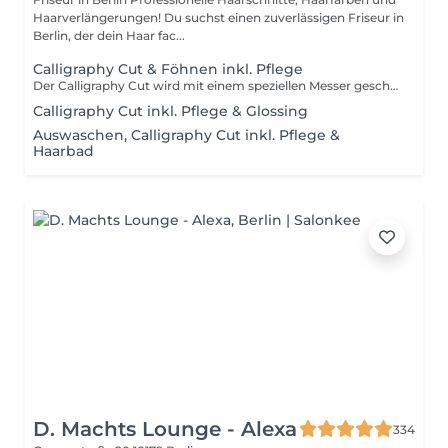
Haarverlängerungen! Du suchst einen zuverlässigen Friseur in
Berlin, der dein Haar fac...
Calligraphy Cut & Föhnen inkl. Pflege
Der Calligraphy Cut wird mit einem speziellen Messer geschnitten, dem Calligraphen. Mit dem Calligraphen wird das Haar mit leichten Bewegungen in Wuchsrichtung schräg angeschnitten. Der Calligraphy Cut sorgt dafür, dass die Haarspitzen sich gegenseitig stützen. Der Calligraphy Cut ermöglicht das Schönschneiden der Haare in bislang einzigartiger Präzision.
Calligraphy Cut inkl. Pflege & Glossing
Auswaschen, Calligraphy Cut inkl. Pflege &
Haarbad
D. Machts Lounge - Alexa
334