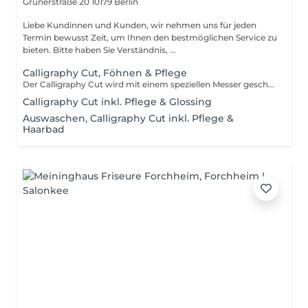
Grunerstraße 20
10179 Berlin
Liebe Kundinnen und Kunden, wir nehmen uns für jeden
Termin bewusst Zeit, um Ihnen den bestmöglichen Service zu
bieten. Bitte haben Sie Verständnis, ...
Calligraphy Cut, Föhnen & Pflege
Der Calligraphy Cut wird mit einem speziellen Messer geschnitten, dem Calligraphen. Mit dem Calligraphen wird das Haar mit leichten Bewegungen in Wuchsrichtung schräg angeschnitten. Der Calligraphy Cut sorgt dafür, dass die Haarspitzen sich gegenseitig stützen. Der Calligraphy Cut ermöglicht das Schönschneiden der Haare in bislang einzigartiger Präzision.
Calligraphy Cut inkl. Pflege & Glossing
Auswaschen, Calligraphy Cut inkl. Pflege &
Haarbad