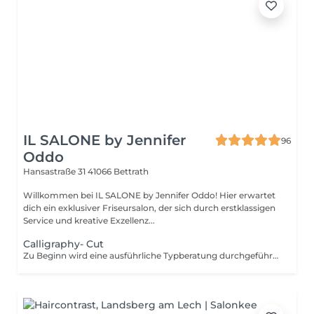
IL SALONE by Jennifer
96
Oddo
Hansastraße 31
41066 Bettrath
Willkommen bei IL SALONE by Jennifer Oddo! Hier erwartet
dich ein exklusiver Friseursalon, der sich durch erstklassigen
Service und kreative Exzellenz...
Calligraphy- Cut
Zu Beginn wird eine ausführliche Typberatung durchgeführt, bei der Ihre individuellen Bedürfnisse und Vorlieben detailliert besprochen werden, um eine maßgeschneiderte Empfehlung zu geben. Anschließend folgen das Waschen, Pflegen, Schneiden und Stylen Ihrer Haare, um den gewünschten Look zu kreieren. Was ist Calligraphy Cut ? Eine 3 Grad geneigte, scharfe Klinge schneidet konstant im 21 Grad Winkel und gleitet so sanft durch das Haar. Der bis zu 270% größere Querschnitt sorgt für mehr Volumen, weniger Spliss, mehr Glanz und gesundes Haar.