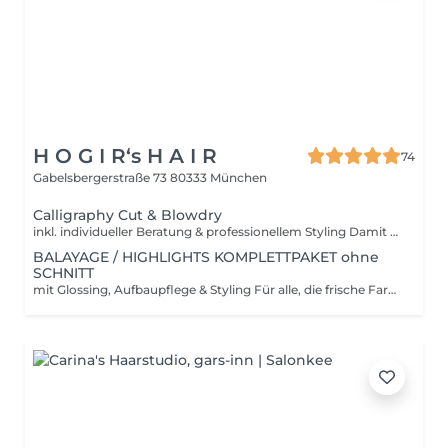
H O G I R‘s H A I R
74
Gabelsbergerstraße 73
80333 München
Calligraphy Cut & Blowdry
inkl. individueller Beratung & professionellem Styling Damit wir ausreichend Zeit für dein perfektes Ergebnis einplanen können, richten sich unsere Preise nach der Haarlänge: M Haare bis Schlüsselbeinlänge L Haare bis Brustlänge XL Haare über Brustlänge
BALAYAGE / HIGHLIGHTS KOMPLETTPAKET ohne
SCHNITT
mit Glossing, Aufbaupflege & Styling Für alle, die frische Farbe und gesund aussehendes Haar möchten ganz ohne Schneiden. Nach der Blondierung wird die Farbe mit einem Glossing verfeinert und durch ein reparierendes Treatment stabilisiert. Das abschließende Föhnen bringt Glanz und Bewegung ins Haar.