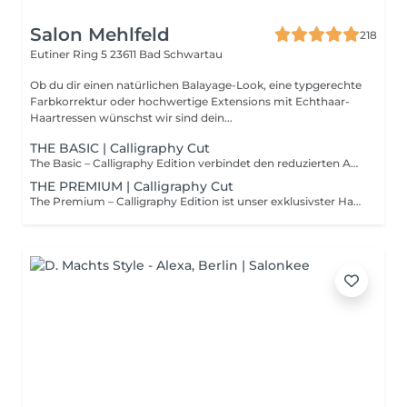
Salon Mehlfeld
218
Eutiner Ring 5
23611 Bad Schwartau
Ob du dir einen natürlichen Balayage-Look, eine typgerechte
Farbkorrektur oder hochwertige Extensions mit Echthaar-
Haartressen wünschst wir sind dein...
THE BASIC | Calligraphy Cut
The Basic – Calligraphy Edition verbindet den reduzierten Aufwand eines klassischen Nachschnitts mit der besonderen Technik des Calligraphy Cut. Auch hier steht der Zeit- und Stylingaufwand im Mittelpunkt: Der Schnitt eignet sich für Gäste, deren Haar fein oder von geringerer Dichte ist, die nur ein präzises Auffrischen benötigen und deren Styling schnell und unkompliziert möglich ist. Lange Haare, die allein durch das Föhnen mehr Zeit beanspruchen, fallen daher meist nicht in diese Kategorie. Der Unterschied: Beim Calligraphy Cut wird das Haar mit dem Calligraphen in einem speziellen Winkel geschnitten, wodurch mehr Bewegung, Geschmeidigkeit und Fülle entsteht – besonders spürbar bei feinem Haar. Das Ergebnis wirkt weicher, lebendiger und lässt sich zu Hause oft leichter stylen. Viele unserer Gäste besuchen uns dafür alle 10–12 Wochen, um die Form frisch zu halten. Eine wohltuende Verwöhnhaarwäsche und Kopfmassage runden den Service ab und schaffen einen Moment echter Entspannung. Für alle, die einen unkomplizierten Haarschnitt wünschen – veredelt durch die besondere Leichtigkeit und Fülle des Calligraphy Cut.
THE PREMIUM | Calligraphy Cut
The Premium – Calligraphy Edition ist unser exklusivster Haarschnitt – und ebenfalls die beste Wahl für alle Neukund:innen, die sich ein außergewöhnlich präzises, leichtes und lebendiges Ergebnis wünschen. Dieser Service bietet bewusst mehr Zeit, damit wir dich, dein Haar und deine Ziele umfassend kennenlernen und den Calligraphy Cut perfekt auf dich abstimmen können. Er eignet sich besonders, wenn du – eine Typveränderung planst oder ein intensiveres Beratungsgespräch benötigst, – langes, kräftiges oder voluminöses Haar hast, das beim Schneiden und Stylen mehr Zeit beansprucht, – dir ein besonders geschmeidiges, bewegliches Ergebnis mit mehr Fülle und Leichtigkeit wünschst – die typische Wirkung des Calligraphy Cut, – oder in längeren Abständen – alle 12 Wochen oder mehr – zum Nachschneiden kommst. Mit dem Calligraphy Cut wird jedes Haar in einem speziellen Winkel geschnitten, wodurch es sich natürlicher bewegt, voller wirkt und gleichzeitig sanfter fällt. Das Styling fühlt sich oft leichter an und der Look erhält eine elegante, fließende Dynamik. Abgerundet wird dein Besuch durch eine verwöhnende Haarwäsche und eine entspannende Kopfmassage – ein Moment echter Qualität, der deinen Haarschnitt zu einem Wellnesserlebnis macht. Für alle, die neu bei uns sind – und für alle, die das Beste aus ihrem Haar herausholen möchten: präzise, zeitintensiv, einzigartig.