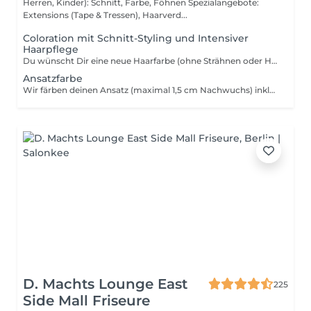
Herren, Kinder): Schnitt, Farbe, Föhnen Spezialangebote:
Extensions (Tape & Tressen), Haarverd...
Coloration mit Schnitt-Styling und Intensiver
Haarpflege
Du wünscht Dir eine neue Haarfarbe (ohne Strähnen oder Highlights)? Mit Haarschnitt und Pflege? Dann ist dass Dein Rundum-Sorglos-Paket!
Ansatzfarbe
Wir färben deinen Ansatz (maximal 1,5 cm Nachwuchs) inklusive Schnitt, Styling und intensiver Leave-in Pflege
D. Machts Lounge East
225
Side Mall Friseure