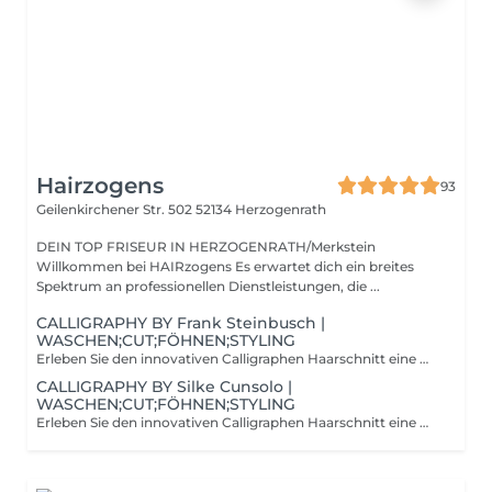
Hairzogens
93
Geilenkirchener Str. 502
52134 Herzogenrath
DEIN TOP FRISEUR IN HERZOGENRATH/Merkstein
Willkommen bei HAIRzogens Es erwartet dich ein breites
Spektrum an professionellen Dienstleistungen, die ...
CALLIGRAPHY BY Frank Steinbusch |
WASCHEN;CUT;FÖHNEN;STYLING
Erleben Sie den innovativen Calligraphen Haarschnitt eine moderne Technik, die Ihrem Haar lebendige Bewegung und Struktur verleiht. Durch präzise Schnittführung mit einem speziellen Werkzeug werden die Haarspitzen sanft angespitzt, was zu einem natürlichen, federnden Look führt. Ideal für alle Haartypen, sorgt dieser Schnitt für mehr Volumen und ein gesundes Aussehen. Gönnen Sie sich diesen einzigartigen Haarschnitt und genießen Sie ein frisches, dynamisches Styling!
CALLIGRAPHY BY Silke Cunsolo |
WASCHEN;CUT;FÖHNEN;STYLING
Erleben Sie den innovativen Calligraphen Haarschnitt eine moderne Technik, die Ihrem Haar lebendige Bewegung und Struktur verleiht. Durch präzise Schnittführung mit einem speziellen Werkzeug werden die Haarspitzen sanft angespitzt, was zu einem natürlichen, federnden Look führt. Ideal für alle Haartypen, sorgt dieser Schnitt für mehr Volumen und ein gesundes Aussehen. Gönnen Sie sich diesen einzigartigen Haarschnitt und genießen Sie ein frisches, dynamisches Styling!