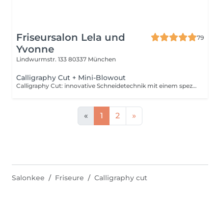
Friseursalon Lela und
79
Yvonne
Lindwurmstr. 133
80337 München
Calligraphy Cut + Mini-Blowout
Calligraphy Cut: innovative Schneidetechnik mit einem speziellen Tool (wie ein Stift), das Ihre Haarspitzen im 21 Grad Winkel schräg abschneidet. Ergebnis: mehr Fülle & Sprungkraft, glänzende, gesunde Haare und deutlich weniger Spliss. Besonders effektiv für feines, strapaziertes oder lockiges Haar. Diese Option beinhaltet nur ein klassisches Föhnen/Trocknen. Hinweis: Preis richtet sich nach Aufwand und Zeit. Extravagantes Föhnen und Styling werden gesondert berechnet. Bei erhöhten Zeitaufwand als die ursprünglich gebuchte Servicedauer, müssen sie mit einem Preisaufschlag rechnen.
«
1
2
»
Salonkee
Friseure
Calligraphy cut