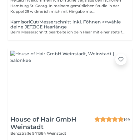
Herzlich Willkommen! Ich bin Stine Vega aus dem schönen
Hamburg St. Georg. In meinem gemütlichen Studio in der
Koppel 29 widme ich mich mit Hingabe me...
KamisoriCut/Messerschnitt inkl. Föhnen >>wähle
deine JETZIGE Haarlänge
Beim Messerschnitt bearbeite ich dein Haar mit einer stets frischen Schneideklinge in einem Kamisori Messer. Das schützt besonders vor verfrühtem Aufsplissen bei empfindlichem Haar, nützt aber gleichsam allen Haartexturen. Mit dem Messer kann ich feine Übergänge gestalten, Volumen aufbauen oder auch reduzieren. Vom texturierten Pixie bis zur langen Locke sind viele Frisuren möglich.
House of Hair GmbH
149
Weinstadt
Benzstraße 9
71384 Weinstadt