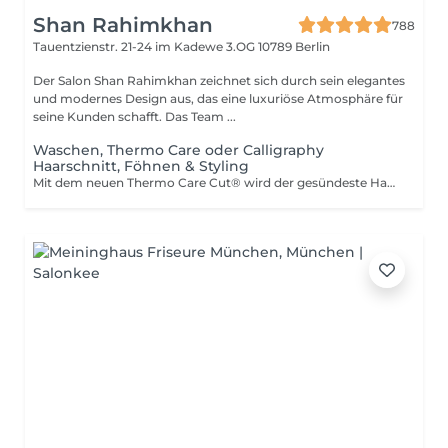
Shan Rahimkhan
788
Tauentzienstr. 21-24 im Kadewe 3.OG
10789 Berlin
Der Salon Shan Rahimkhan zeichnet sich durch sein elegantes
und modernes Design aus, das eine luxuriöse Atmosphäre für
seine Kunden schafft. Das Team ...
Waschen, Thermo Care oder Calligraphy
Haarschnitt, Föhnen & Styling
Mit dem neuen Thermo Care Cut® wird der gesündeste Haarschnitt erzielt. Die erhitzte Spezialschere (100, 120 oder 140°C) versiegelt die Haarspitzen beim Schnitt, schließt Feuchtigkeit ein und schützt das Keratin. Das Haar bleibt gepflegt, glänzend und kräftig. Geeignet für alle Haartypen, auch bei coloriertem und chemisch behandeltem Haar sorgt der Schnitt für Volumen, Glanz, Spannkraft und Elastizität. Schonend, umweltfreundlich und mit nachhaltigem Pflege-Effekt. Calligraphy Cut ist eine revolutionäre und wissenschaftlich bewiesene Technik, Haare zu schneiden. Eine 3 Grad geneigte, scharfe Klinge schneidet konstant im 21 Grad Winkel und gleitet so sanft durch das Haar. Der bis zu 270% größere Querschnitt sorgt für mehr Volumen, weniger Spliss, mehr Glanz und gesundes Haar.