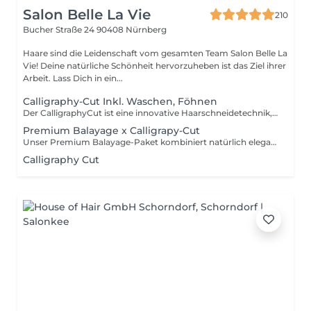
Salon Belle La Vie
210
Bucher Straße 24
90408 Nürnberg
Haare sind die Leidenschaft vom gesamten Team Salon Belle La
Vie! Deine natürliche Schönheit hervorzuheben ist das Ziel ihrer
Arbeit. Lass Dich in ein...
Calligraphy-Cut Inkl. Waschen, Föhnen
Der CalligraphyCut ist eine innovative Haarschneidetechnik, bei der das Haar mit einem speziellen Calligraphen statt mit der Schere geschnitten wird für sanft fallendes, glänzendes und voluminöses Haar. Diese Methode versiegelt die Spitzen beim Schneiden, reduziert Spliss und sorgt für spürbar mehr Bewegung und Leichtigkeit in jeder Frisur.
Premium Balayage x Calligrapy-Cut
Unser Premium Balayage-Paket kombiniert natürlich elegante Farbverläufe mit maximaler Pflege. Es beinhaltet eine individuell kreierte Balayage, den Calligraphy Cut für geschmeidiges, voluminöses Haar, eine intensive Pflegekur und ein Glossing für brillanten Glanz. Für ein strahlendes, gesundes und perfekt abgestimmtes Gesamtergebnis.
Calligraphy Cut