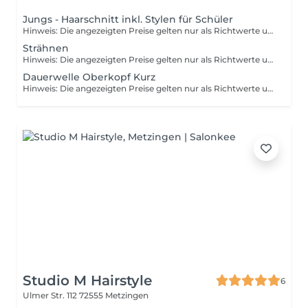
Jungs - Haarschnitt inkl. Stylen für Schüler
Hinweis: Die angezeigten Preise gelten nur als Richtwerte und können sich je nach Art, Dauer und Komplexität der Dienstleistung, welche Ihnen vor Ort angeboten wird, ändern.
Strähnen
Hinweis: Die angezeigten Preise gelten nur als Richtwerte und können sich je nach Art, Dauer und Komplexität der Dienstleistung, welche Ihnen vor Ort angeboten wird, ändern.
Dauerwelle Oberkopf Kurz
Hinweis: Die angezeigten Preise gelten nur als Richtwerte und können sich je nach Art, Dauer und Komplexität der Dienstleistung, welche Ihnen vor Ort angeboten wird, ändern.
Studio M Hairstyle
6
Ulmer Str. 112
72555 Metzingen