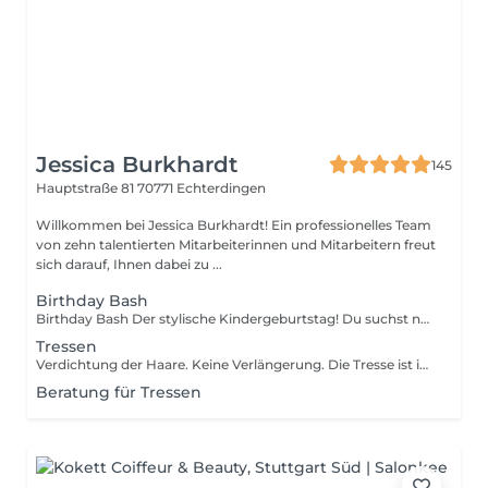
Jessica Burkhardt
145
Hauptstraße 81
70771 Echterdingen
Willkommen bei Jessica Burkhardt! Ein professionelles Team
von zehn talentierten Mitarbeiterinnen und Mitarbeitern freut
sich darauf, Ihnen dabei zu ...
Birthday Bash
Birthday Bash Der stylische Kindergeburtstag! Du suchst nach einer besonderen Idee für den nächsten Kindergeburtstag? Bei unserem Birthday Bash feiern Kinder bis 12 Jahre einen unvergesslichen Geburtstag 2 Stunden voller Spaß, Style & Glitzer! Für das Geburtstagskind und 5 Ihrer besten Freunde Hair-Style-Time Die Kinder können sich die Haare stylen lassen ob lockig oder glatt (keine Haarschnitte, oder Blowouts. Kinder kommen mit gewaschenen Haare ). Beauty & Glitzer Nägel lackieren Coole Glitzer-Tattoos Haar Lametta Foto-Spaß garantiert Eine liebevoll aufgebaute Fotowand sorgt für tolle Erinnerungsfotos mit Freundinnen und Freunden. Alles in 2 Stunden voller Action, Lachen und Glamour! Jetzt Termin sichern und den Geburtstag zu etwas ganz Besonderem machen! Bitte beachten Sie das es Nur Samstags Buchbar ist.
Tressen
Verdichtung der Haare. Keine Verlängerung. Die Tresse ist im Preis inbegriffen. Farbanpassungen sind nicht im Preis enthalten. Einen Korrektur Haarschnitt im Trockenen ist mit dabei. Diesen Termin kann nur vereinbart werden wenn vorab ein Beratungstermin gewesen ist. Bitte beachten das bei der Buchung wir eine Anzahlung von 50% verlangen. Bei weiteren Fragen wendet euch an uns.
Beratung für Tressen