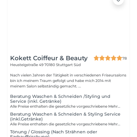
Kokett Coiffeur & Beauty
78
Heusteigstraße 49
70180 Stuttgart Süd
Nach vielen Jahren der Tätigkeit in verschiedenen Friseursalons
bin ich meinem Traum gefolgt und habe mich 2014 mit
meinem Salon selbständig gemacht. ...
Beratung Waschen & Schneiden /Styling und
Service (inkl. Getränke)
Alle Preise enthalten die gesetzliche vorgeschriebene Mehrwert­steuer und variieren je nach Zeit-, Materialaufwand und Dienstleistungs­kompetenz. Wenn Sie auf das föhnen verzichten möchten bleibt der Preis unverändert, selbst föhnen bieten wir nicht an .
Beratung Waschen & Schneiden & Styling Service
(inkl.Getränke)
Alle Preise enthalten die gesetzliche vorgeschriebene Mehrwert­steuer!
Tönung / Glossing (Nach Strähnen oder
Farbauffrischung)