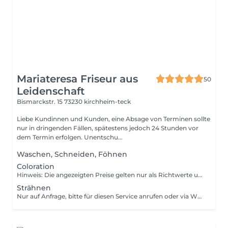
Mariateresa Friseur aus
50
Leidenschaft
Bismarckstr. 15
73230 kirchheim-teck
Liebe Kundinnen und Kunden, eine Absage von Terminen sollte
nur in dringenden Fällen, spätestens jedoch 24 Stunden vor
dem Termin erfolgen. Unentschu...
Waschen, Schneiden, Föhnen
Coloration
Hinweis: Die angezeigten Preise gelten nur als Richtwerte und können sich je nach Art, Dauer und Komplexität der Dienstleistung, welche Ihnen vor Ort angeboten wird, ändern.
Strähnen
Nur auf Anfrage, bitte für diesen Service anrufen oder via Whatsapp schreiben.