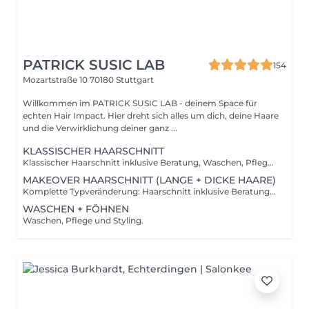
PATRICK SUSIC LAB
154
Mozartstraße 10
70180 Stuttgart
Willkommen im PATRICK SUSIC LAB - deinem Space für
echten Hair Impact. Hier dreht sich alles um dich, deine Haare
und die Verwirklichung deiner ganz ...
KLASSISCHER HAARSCHNITT
Klassischer Haarschnitt inklusive Beratung, Waschen, Pflege und Styling.
MAKEOVER HAARSCHNITT (LANGE + DICKE HAARE)
Komplette Typveränderung: Haarschnitt inklusive Beratung, Waschen, Pflege und Styling. Du planst eine komplette Veränderung? Möchtest du von langen auf kurze Haare gehen? Hast du sehr lange Haare? Oder hast du besonders viele oder dicke Haare? Dann buche bitte mich!
WASCHEN + FÖHNEN
Waschen, Pflege und Styling.