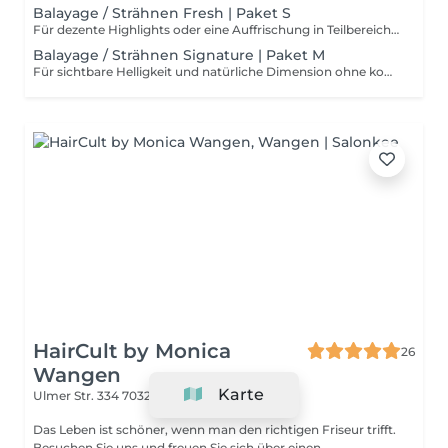
Balayage / Strähnen Fresh | Paket S
Für dezente Highlights oder eine Auffrischung in Teilbereichen. Inklusive: Beratung, Glossing, Pflege, Schnitt, Styling Typische Beispiele: - Faceframe / Kontur aufhellen - Highlights im Oberkopfbereich - einzelne Akzente für mehr Dimension - feines Haar oder geringe Haardichte - keine vollständige Aufhellung des gesamten Haares Schönes Haar beginnt bereits vor deinem Termin. Bitte pflege dein Haar in den Wochen vor deinem Besuch regelmäßig mit einer intensiven Haarmaske (1–2 Mal pro Woche). Eine gesunde Haarstruktur ist die wichtigste Voraussetzung für hochwertige Blond-, Balayage- und Farbergebnisse Trockene oder stark strapazierte Haare können das Farbergebnis und die Haltbarkeit beeinträchtigen. Wichtig: Unsere Pakete orientieren sich nicht ausschließlich an der Haarlänge, sondern auch an Haardichte, gewünschter Helligkeit sowie dem Zeit- und Materialaufwand. Die Beispiele dienen lediglich zur Orientierung. Sollte vor Ort ein anderes Paket besser zu deinem Haar passen, besprechen wir dies selbstverständlich gemeinsam vor Beginn der Behandlung. Unsicher, welches Paket das richtige ist? Kein Problem – buche einfach das Paket, das deinem Haar am nächsten kommt. Die finale Einstufung erfolgt gemeinsam bei der Beratung im Salon. 💛
Balayage / Strähnen Signature | Paket M
Für sichtbare Helligkeit und natürliche Dimension ohne komplette Aufhellung des gesamten Haares. Inklusive: Beratung, Glossing, Pflege, Schnitt, Styling Typische Beispiele: - klassische Balayage oder Strähnen - größere Bereiche des Haares werden aufgehellt - natürliche, weiche Übergänge - meist bei Bob- bis schulterlangem Haar - mittlerer Zeit- und Materialaufwand Schönes Haar beginnt bereits vor deinem Termin. Bitte pflege dein Haar in den Wochen vor deinem Besuch regelmäßig mit einer intensiven Haarmaske (1–2 Mal pro Woche). Eine gesunde Haarstruktur ist die wichtigste Voraussetzung für hochwertige Blond-, Balayage- und Farbergebnisse Trockene oder stark strapazierte Haare können das Farbergebnis und die Haltbarkeit beeinträchtigen. Wichtig: Unsere Pakete orientieren sich nicht ausschließlich an der Haarlänge, sondern auch an Haardichte, gewünschter Helligkeit sowie dem Zeit- und Materialaufwand. Die Beispiele dienen lediglich zur Orientierung. Sollte vor Ort ein anderes Paket besser zu deinem Haar passen, besprechen wir dies selbstverständlich gemeinsam vor Beginn der Behandlung. Unsicher, welches Paket das richtige ist? Kein Problem – buche einfach das Paket, das deinem Haar am nächsten kommt. Die finale Einstufung erfolgt gemeinsam bei der Beratung im Salon. 💛
HairCult by Monica
26
Wangen
Karte
Ulmer Str. 334
70327 Wangen
Das Leben ist schöner, wenn man den richtigen Friseur trifft.
Besuchen Sie uns und freuen Sie sich über einen