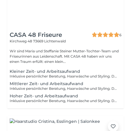
CASA 48 Friseure
6
Kirchweg 48
73669 Lichtenwald
Wir sind Maria und Steffanie Steiner Mutter-Tochter-Team und
Friseurinnen aus Leidenschaft. Mit CASA 48 haben wir uns
einen Traum erfüllt: einen klein...
Kleiner Zeit- und Arbeitsaufwand
Inklusive persönlicher Beratung, Haarwäsche und Styling. Dieses Paket eignet sich besonders für kurzes und/oder feines Haar. Bitte beachte: Der endgültige Preis kann je nach tatsächlichem Aufwand variieren. Eventuelle Zusatzleistungen werden selbstverständlich vorab im Beratungsgespräch mit dir besprochen.
Mittlerer Zeit- und Arbeitsaufwand
Inklusive persönlicher Beratung, Haarwäsche und Styling. Dieses Paket eignet sich besonders für mittellanges Haar und/oder normales Haarvolumen. Bitte beachte: Der endgültige Preis kann je nach tatsächlichem Aufwand variieren. Eventuelle Zusatzleistungen werden selbstverständlich vorab im Beratungsgespräch mit dir besprochen.
Hoher Zeit- und Arbeitsaufwand
Inklusive persönlicher Beratung, Haarwäsche und Styling. Dieses Paket eignet sich besonders für langes Haar und/oder kräftiges Haarvolumen. Bitte beachte: Der endgültige Preis kann je nach tatsächlichem Aufwand variieren. Eventuelle Zusatzleistungen werden selbstverständlich vorab im Beratungsgespräch mit dir besprochen.