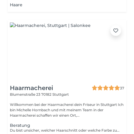
Haare
Haarmacherei
37
Blumenstraße 23
70182 Stuttgart
Willkommen bei der Haarmacherei dein Friseur in Stuttgart Ich
bin Michelle Hornbach und mit meinem Team in der
Haarmacherei schaffen wir einen Ort,...
Beratung
Du bist unsicher, welcher Haarschnitt oder welche Farbe zu dir passt? Oder du möchtest einfach eine professionelle Einschätzung? Bei Buchung einer Dienstleistung (Schnitt, Balayage etc) ist eine Beratung dabei.