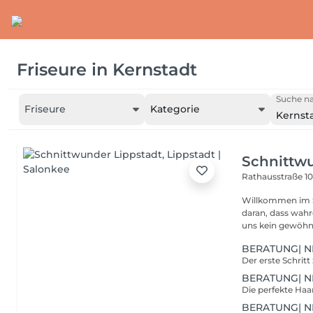
Friseure
in
Kernstadt
Suche na
Friseure
Kategorie
Kernst
Schnittwu
Rathausstraße 1
Willkommen im Schnittwunder I
daran, dass wahre Schönhei
uns kein gewöhnli
BERATUNG| N
BERATUNG| 
BERATUNG| N