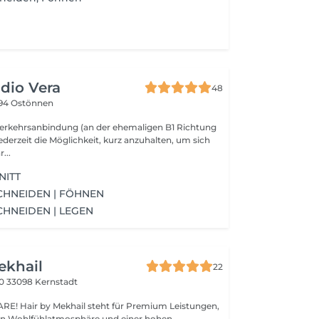
udio Vera
48
94 Ostönnen
Verkehrsanbindung (an der ehemaligen B1 Richtung
ederzeit die Möglichkeit, kurz anzuhalten, um sich
...
NITT
CHNEIDEN | FÖHNEN
CHNEIDEN | LEGEN
ekhail
22
20
33098 Kernstadt
E! Hair by Mekhail steht für Premium Leistungen,
en Wohlfühlatmosphäre und einer hohen