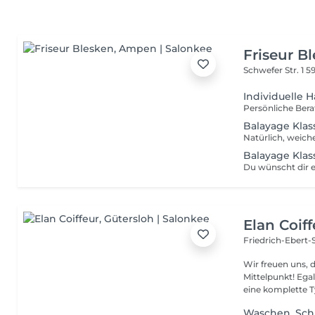
Friseur B
Schwefer Str. 1
5
Individuelle 
Balayage Klass
Balayage Klass
Elan Coiff
Friedrich-Ebert-
Wir freuen uns, 
Mittelpunkt! Egal ob für dich angepasste Haarbehandlungen oder
eine komplette T
Waschen, Sch