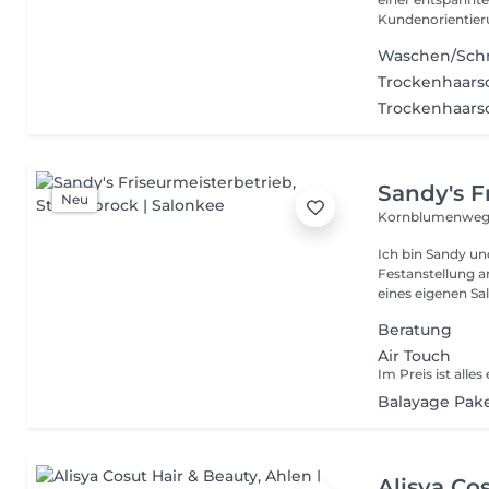
Waschen/Schn
Trockenhaarsc
Trockenhaarsc
Sandy's F
Neu
Kornblumenweg
Ich bin Sandy u
Festanstellung 
eines eigenen Sal
Beratung
Air Touch
Balayage Pak
Alisya Co