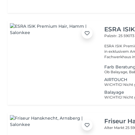
ESRA ISI
Palzstr. 25
5907
ESRA ISIK Premi
in exklusivem A
Fachwerkhaus in
Farb Beratun
AIRTOUCH
Balayage
Friseur H
Alter Markt 25
59