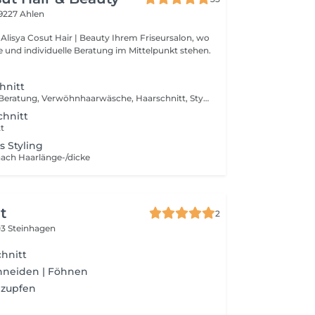
9227 Ahlen
sut Hair | Beauty Ihrem Friseursalon, wo
ce und individuelle Beratung im Mittelpunkt stehen.
hnitt
inkl. Individuelle Beratung, Verwöhnhaarwäsche, Haarschnitt, Styling
chnitt
tt
s Styling
 nach Haarlänge-/dicke
t
2
3 Steinhagen
hnitt
hneiden | Föhnen
 zupfen