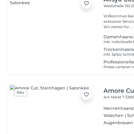
Weststraße 133
5
Willkommen bei Alisya Co
exklusiver Servi
Wir stehen für ...
Damenhaarsc
Trockenhaars
inkl. Spliss-Schni
Professionelle
Preise variieren
Amore Cu
Neu
Am Markt 7
3380
Herrrenhaarsc
Waschen | Sc
Augenbrauen