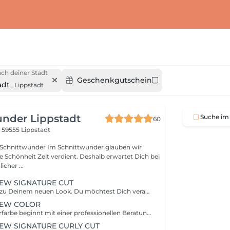
ch deiner Stadt
Geschenkgutschein
adt
,
Lippstadt
nder Lippstadt
Suche im 
60
0
59555 Lippstadt
m Schnittwunder glauben wir
t Zeit verdient. Deshalb erwartet Dich bei
cher ...
EW SIGNATURE CUT
Der erste Schritt zu Deinem neuen Look. Du möchtest Dich verändern, bist Dir aber noch unsicher, welcher Haarschnitt wirklich zu Dir passt? In unserer ausführlichen Schnittberatung nehmen wir uns Zeit, Dich und Dein Haar kennenzulernen. Gemeinsam analysieren wir Deine Haarstruktur, Gesichtsform, Deinen Stylingaufwand im Alltag und Deine Wünsche. Anschließend entwickeln wir ein individuelles Schnittkonzept, das zu Deiner Persönlichkeit und Deinem Lebensstil passt. Die Beratung beinhaltet: ✨ Ausführliche Typ- & Haaranalyse ✨ Individuelle Empfehlung für Deinen neuen Haarschnitt ✨ Beratung zu Styling, Pflege und Umsetzbarkeit im Alltag ✨ Zeit für all Deine Fragen Die Beratungsgebühr beträgt 49 €. Entscheidest Du Dich im Anschluss für einen Termin bei uns, erstellen wir gemeinsam einen individuellen Behandlungsplan für Deinen neuen Look.
NEW COLOR
Die perfekte Haarfarbe beginnt mit einer professionellen Beratung. Ob natürliche Veränderung, komplette Farbkorrektur oder der Wunsch nach einem strahlenden Blond – jede Coloration ist so individuell wie Dein Haar. In unserer Farbberatung nehmen wir uns Zeit, Deine Wünsche, Deine Haarhistorie und die Möglichkeiten Deines Haares genau zu analysieren. Gemeinsam entwickeln wir ein individuelles Farbkonzept, das zu Deinem Typ, Deinem Alltag und Deinem Pflegeaufwand passt. Dabei erhältst Du eine ehrliche Einschätzung des möglichen Ergebnisses sowie einen transparenten Behandlungs- und Kostenplan. Die Beratung beinhaltet: ✨ Ausführliche Haar- und Farbanalyse ✨ Besprechung Deiner Wünsche und Ziele ✨ Einschätzung der Umsetzbarkeit und möglicher Zwischenschritte ✨ Individuelles Farbkonzept für Dein Wunschergebnis ✨ Persönlicher Pflege- und Produktempfehlungen für Zuhause ✨ Transparenter Zeit- und Kostenvoranschlag Die Beratungsgebühr beträgt 49 €. Entscheidest Du Dich anschließend für eine Colorationsdienstleistung bei uns, erhältst Du einen individuell auf Dich abgestimmten Behandlungsplan. ✨
EW SIGNATURE CURLY CUT