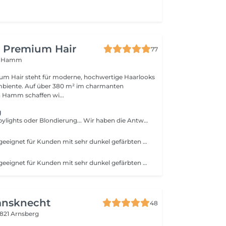
K Premium Hair
77
3 Hamm
um Hair steht für moderne, hochwertige Haarlooks
mbiente. Auf über 380 m² im charmanten
 Hamm schaffen wi...
g
Ob Balayage, Babylights oder Blondierung... Wir haben die Antwort und beraten dich typgerecht und individuell. Vor allem dunkle Naturtöne und dunkel gefärbte Haare benötigen vorab eine Beratung, um das für dich beste Ergebnis zu erzielen. Inkl. Teststrähne
WICHTIG! Nicht geeignet für Kunden mit sehr dunkel gefärbten Haaren! Bitte vorher eine Beratung buchen. Airtouch ist eine exklusive Blondierungstechnik, bei der mit Föhnluft feinste Abteilungen herausgelöst werden, sodass nur die stabilen Haare blondiert werden. Das sorgt für extrem weiche, natürliche Übergänge und ein besonders gesundes, haltbares Ergebnis. Ideal für anspruchsvolle, luxuriöse Blondlooks.
WICHTIG! Nicht geeignet für Kunden mit sehr dunkel gefärbten Haaren oder mit einer ungleichmäßigen, strapazierten Basis! Bitte vorher eine Beratung buchen. Balayage sorgt für weiche Übergänge, lange Haltbarkeit und individuell anpassbare Looks von natürlich bis intensiv. Welche Technik am besten zu dir passt, besprechen wir beim Termin. Neu von Ansatz bis Spitze: Für alle, die noch kein Balayage haben. Hochziehen Oberkopf: Ideal bei 4 bis 6 Monaten Ansatz. Hochziehen Ganzerkopf: Perfekt ab 6 Monaten herausgewachsenem Ansatz.
ansknecht
48
821 Arnsberg