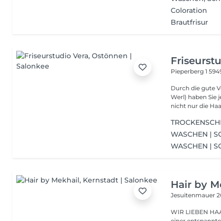
Coloration
Brautfrisur
Friseurst
Pieperberg 1
594
Durch die gute 
Werl) haben Sie j
nicht nur die Haar
TROCKENSCH
WASCHEN | S
WASCHEN | S
Hair by M
Jesuitenmauer 
WIR LIEBEN HAAR
einer entspannt