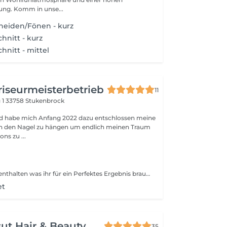
Kundenorientierung. Komm in unse...
eiden/Fönen - kurz
hnitt - kurz
hnitt - mittel
riseurmeisterbetrieb
11
 1
33758 Stukenbrock
nd habe mich Anfang 2022 dazu entschlossen meine
an den Nagel zu hängen um endlich meinen Traum
ons zu ...
Im Preis ist alles enthalten was ihr für ein Perfektes Ergebnis braucht. Inklusive Schneiden und Styling. Preis kann nach Aufwand variieren
et
sut Hair & Beauty
35