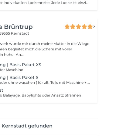
Der Beginn Deiner individuellen Lockenreise. Jede Locke ist einzigartig – und genau deshalb beginnt ein erfolgreiches Lockenergebnis mit einer ausführlichen Beratung. Gemeinsam analysieren wir Deine natürliche Lockenstruktur, Deine bisherige Pflegeroutine und Deine Wünsche, um das passende Konzept für Deine Haare zu entwickeln. Ob Du zum ersten Mal Deine Naturlocken tragen möchtest oder bereits Erfahrung mit Deiner Lockenroutine hast – wir zeigen Dir, was Deine Locken wirklich brauchen. Die Beratung beinhaltet: ✨ Ausführliche Locken- und Haaranalyse ✨ Analyse Deiner aktuellen Pflege- und Stylingroutine ✨ Individuelle Empfehlung für den passenden Lockenschnitt ✨ Beratung zu Pflege, Styling und geeigneten Produkten ✨ Tipps für den richtigen Umgang mit Deinen Locken im Alltag ✨ Transparenter Zeit- und Kostenvoranschlag für Deine Behandlung Die Beratungsgebühr beträgt 49 €. Entscheidest Du Dich anschließend für eine Lockenbehandlung bei uns, erhältst Du einen individuell auf Deine Locken abgestimmten Behandlungsplan. ✨
a Brüntrup
2
59555 Kernstadt
werk wurde mir durch meine Mutter in die Wiege
ahren begleitet mich die Schere mit voller
nschaft. Mein hoher An...
ing | Basis Paket XS
 der Maschine
ing | Basis Paket S
Haarschnitt mit oder ohne waschen ( für zB. Teils mit Maschine + Teils mit der Schere)
et
b Balayage, Babylights oder Ansatz Strähnen
n Kernstadt gefunden