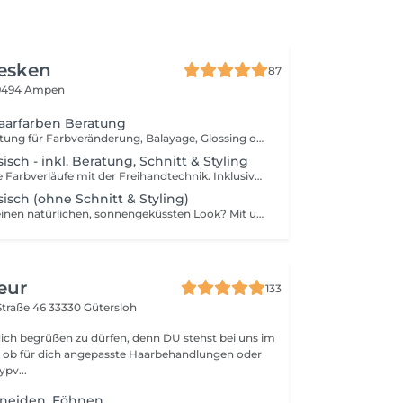
lesken
87
9494 Ampen
Haarfarben Beratung
Persönliche Beratung für Farbveränderung, Balayage, Glossing oder Farbkorrektur. Wir analysieren Haarstruktur, Typ und Wunschton und empfehlen passende Techniken. Was dich erwartet: - die richtige Pflege und den langfristigen Farbplan mit dir zu besprechen - Einschätzung zu Machbarkeit, Aufwand und Pflege - Transparente Preis- und Zeitaufstellung für die Umsetzung Dauer: ca. 20 - 30 Minuten Preis: 25,00 € (optional mit Anrechnung bei Buchung deiner Wunschdienstleistung innerhalb von 14 Tagen) Hinweis: dies ist eine reine Beratung - es findet noch KEINE Farbbehandlung statt. Du kannst im Anschluss direkt deine Wunschbehandlung buchen oder dir erst einmal alles in Ruhe überlegen!
isch - inkl. Beratung, Schnitt & Styling
Natürlich, weiche Farbverläufe mit der Freihandtechnik. Inklusive individuelle Beratung, Gloss, Schnitt & Styling-Finish. Preis je nach Haarlänge, Aufwand und Farbwunsch.
isch (ohne Schnitt & Styling)
Du wünscht dir einen natürlichen, sonnengeküssten Look? Mit unserer klassischen Balayage-Technik bekommst du sanfte, fließende Farbverläufe, die deinem Haar mehr Dimension und Lebendigkeit verleihen - ganz ohne Haarschnitt und Styling.
eur
133
Straße 46
33330 Gütersloh
dich begrüßen zu dürfen, denn DU stehst bei uns im
ypv...
neiden, Föhnen