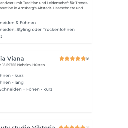
Handwerk mit Tradition und Leidenschaft für Trends.
eneration in Arnsberg's Altstadt. Haarschnitte und
neiden & Föhnen
neiden, Styling oder Trockenföhnen
tt
ia Viana
18
m 15
59755 Neheim-Hüsten
hnen - kurz
hnen - lang
Schneiden + Fönen - kurz
auty studio Viktoria
57