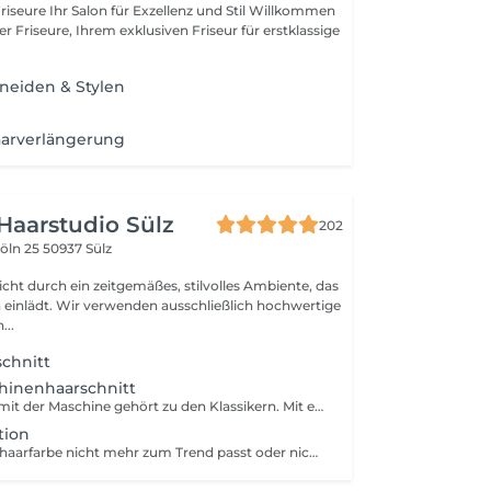
z und Stil Willkommen
er Friseure, Ihrem exklusiven Friseur für erstklassige
neiden & Stylen
aarverlängerung
Haarstudio Sülz
202
Köln 25
50937 Sülz
icht durch ein zeitgemäßes, stilvolles Ambiente, das
einlädt. Wir verwenden ausschließlich hochwertige
...
schnitt
hinenhaarschnitt
Der Haarschnitt mit der Maschine gehört zu den Klassikern. Mit einer genauen Einstellung der Millimeterzahl können Schnitte präzise ausgeführt werden und sorgen für eine einheitliche Frisur. Das ist nicht der einzige Vorteil des Maschinenhaarschnitts, er beansprucht außerdem weniger Zeit und hilft dabei, die Gesichtszüge stärker zu definieren.
tion
Wenn Ihre Naturhaarfarbe nicht mehr zum Trend passt oder nicht optimal zu Ihrem Typ passt, haben die Colorationsexperten die perfekte Lösung für Sie. Damit das Ergebnis herausragend wird, ist es wichtig, zunächst eine passende Farbwahl zu treffen und das richtige Produkt zu verwenden. Bei Farbbehandlungen sollte stets ein erfahrener Fachmann ans Werk gehen.