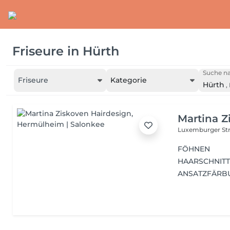
Friseure
in
Hürth
Suche na
Friseure
Kategorie
Hürth
,
Martina Z
Luxemburger Str
FÖHNEN
HAARSCHNIT
ANSATZFÄRBU