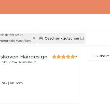
ch deiner Stadt
Geschenkgutschein
Nordrhein-Westfalen
iskoven Hairdesign
Suche im 
7
. 349
50354 Hermülheim
T
NG | ab 2cm