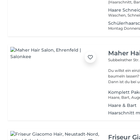
Haare Schnei
Waschen, Schneid
Schülerhaars
Montag Donnersta
Maher Hai
Subbelrather Str.
Du willst ein ein
baumeln lassen? 
Dann ist du bei un
Komplett Pak
Haare, Bart, Au
Haare & Bart
Haarschnitt m
Friseur G