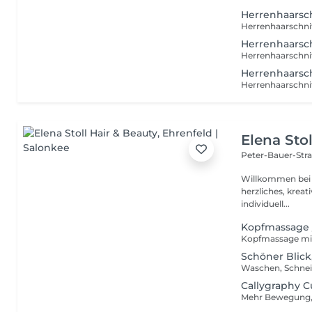
Herrenhaarsch
Herrenhaarsch
Herrenhaarsc
Elena Sto
Peter-Bauer-Stra
Willkommen bei Elena Stoll
herzliches, kreat
individuell...
Kopfmassage /
Schöner Blick
Callygraphy C