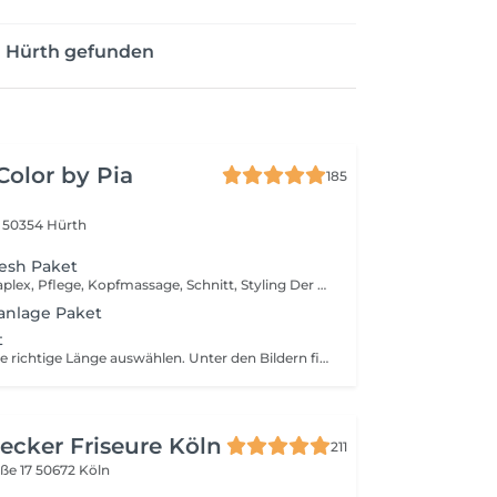
n Hürth gefunden
Color by Pia
185
0
50354 Hürth
esh Paket
Inkl. Glossing, Olaplex, Pflege, Kopfmassage, Schnitt, Styling Der Preis kann variieren, je nach Haarlänge-, und dicke
anlage Paket
t
Haarlängen - bitte richtige Länge auswählen. Unter den Bildern findest Du eine Skizze zur richtigen Auswahl der Haarlänge. KURZ - Ohren frei -Haare enden oberhalb der Ohren -Berühren das Ohr nicht - maximal aufliegend (Bsp: Pixie, sehr kurze Schnitte) MITTEL -Haare von Ohrhöhe bis oberhalb der Brust (GEMESSEN AM RÜCKEN) LANG - Ab Mitte der Brust -Haarlänge ab Mitte der Brust (GEMESSEN AM RÜCKEN) Unsere Preise verstehen sich als "ab"-Preise und richten sich nach Haarlänge, -dichte und Aufwand. Gerne beraten wir dich individuell vor Ort, um dir den genauen Preis vor Beginn der Behandlung mitzuteilen. Bei allen Haarschnitten ist ein professionelles Styling (Föhnen/Glätten/Locken) inklusive - für ein rundum gepflegtes Finish. Ausnahme bei der Dienstleistung ( Ohren frei ) - trocken föhnen. Hier handelt es sich um einen Kurzhaarschnitt der nur trocken geföhnt wird und ein Finish bekommt.
Becker Friseure Köln
211
aße 17
50672 Köln