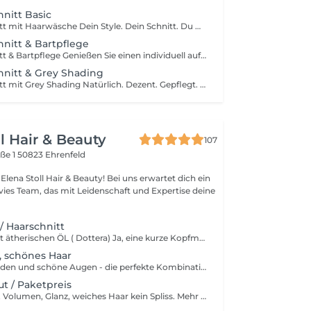
nitt Basic
Herrenhaarschnitt mit Haarwäsche Dein Style. Dein Schnitt. Du wünschst dir einen Haarschnitt, der perfekt zu dir und deinem Stil passt? Mit persönlicher Beratung, präziser Schnitttechnik und einem professionellen Styling schaffen wir einen Look, der individuell auf dich abgestimmt ist. Für einen entspannten Friseurbesuch starten wir mit einer wohltuenden Haarwäsche. Das erwartet dich Persönliche Beratung Entspannende Haarwäsche Individuell auf dich abgestimmter Herrenhaarschnitt Professionelles Styling Nicht die richtige Wahl, wenn … du einen Maschinenschnitt in einer einheitlichen Haarlänge zwischen 0 mm und 20 mm möchtest. In diesem Fall empfehlen wir dir unseren Maschinenhaarschnitt.
nitt & Bartpflege
Herrenhaarschnitt & Bartpflege Genießen Sie einen individuell auf Sie abgestimmten Herrenhaarschnitt – mit persönlicher Beratung, präziser Schnitttechnik und einem professionellen Styling für einen gepflegten, modernen Look. Für ein rundum harmonisches Erscheinungsbild ergänzen wir Ihren Haarschnitt durch eine professionelle Bartpflege. Ihr Bart wird gleichmäßig auf eine Länge zwischen 2 mm und 20 mm getrimmt. Anschließend werden die Konturen präzise ausgearbeitet und harmonisch an Ihre Gesichtsform angepasst – für ein sauberes und gepflegtes Ergebnis. Die Bartpflege erfolgt ausschließlich mit professionellen Haarschneidemaschinen und Trimmern. Eine Konturen- oder Nassrasur mit dem Messer ist nicht Bestandteil dieser Dienstleistung. Geeignet für: Herren, die ihren Haarschnitt mit einer professionellen Bartpflege und präzise gepflegten Konturen kombinieren möchten. Nicht geeignet für: Komplette Nassrasuren oder Konturenrasuren mit dem Messer.
hnitt & Grey Shading
Herrenhaarschnitt mit Grey Shading Natürlich. Dezent. Gepflegt. Du möchtest graue Haare unauffällig kaschieren, ohne künstlich oder gefärbt auszusehen? Mit einem individuell auf dich abgestimmten Herrenhaarschnitt und unserem Grey Shading sorgen wir für ein natürliches, dezentes Farbergebnis und einen sichtbar frischeren Look. Das erwartet dich Persönliche Beratung Entspannende Haarwäsche Individuell auf dich abgestimmter Herrenhaarschnitt Grey Shading zur natürlichen Kaschierung grauer Haare Professionelles Styling Nicht die richtige Wahl, wenn … du dir eine vollständige oder deutlich sichtbare Haarfarbe wünschst. Grey Shading sorgt für eine dezente und natürliche Kaschierung grauer Haare – ohne den Eindruck einer klassischen Coloration.
ll Hair & Beauty
107
ße 1
50823 Ehrenfeld
 Hair & Beauty! Bei uns erwartet dich ein
ivies Team, das mit Leidenschaft und Expertise deine
 Haarschnitt
Kopfmassage mit ätherischen ÖL ( Dottera) Ja, eine kurze Kopfmassage vom Friseur kann wirklich entspannend sein. Die sanfte Massage mit individuelle Duftnote fördert die Durchblutung und löst Verspannungen. Inklusive personalisiertem Haarschnitt für Entspannung und Pflege in einem Termin.
, schönes Haar
Waschen, Schneiden und schöne Augen - die perfekte Kombination für einen frischen ,Auftritt mit natürlicher Ausstrahlung.
ut / Paketpreis
Mehr Bewegung, Volumen, Glanz, weiches Haar kein Spliss. Mehr Informationen www.elenastoll.de Beinhaltet waschen individuelle Pflege Callygraphy Cut & fönen. Immer inklusive: Persönliche Beratung Haarschnitt Styling Hochwertige Pflegeprodukte