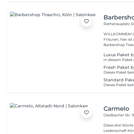
Barbersho
Rathenauplatz 
WILLKOMMEN! Gentlemen, au
Frisuren, hier is
Barbershop Tirasch
Luxus Paket b
Fresh Paket b
Standard Pake
Carmelo
Gladbacher Str. 
Diese drei Worte 
Leidenschaft Können 1989 Eröffnete Carmelo Pace de