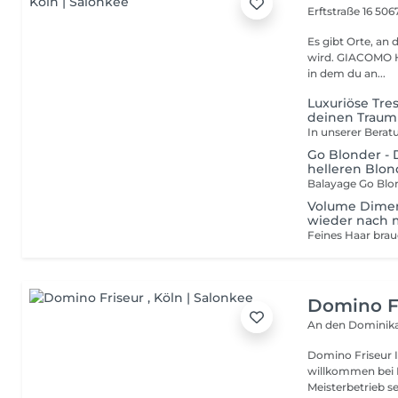
Erftstraße 16
506
Es gibt Orte, an 
wird. GIACOMO HAIR ist genau so ein Ort. Unser Salon ist ein Raum,
in dem du an...
Luxuriöse Tres
deinen Traum
Go Blonder - D
helleren Blon
Volume Dimens
wieder nach 
Domino F
An den Dominik
Domino Friseur Ihr Top-Friseur im Herzen von Köln Herzlich
willkommen bei 