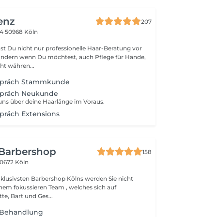
enz
207
64
50968 Köln
t Du nicht nur professionelle Haar-Beratung vor
ondern wenn Du möchtest, auch Pflege für Hände,
ht währen...
spräch Stammkunde
spräch Neukunde
 uns über deine Haarlänge im Voraus.
präch Extensions
 Barbershop
158
0672 Köln
klusivsten Barbershop Kölns werden Sie nicht
inem fokussieren Team , welches sich auf
te, Bart und Ges...
s Behandlung