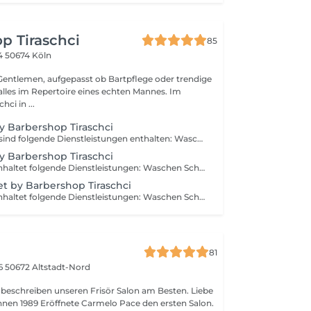
p Tiraschci
85
34
50674 Köln
fgepasst ob Bartpflege oder trendige
t alles im Repertoire eines echten Mannes. Im
ci in ...
y Barbershop Tiraschci
In diesem Paket sind folgende Dienstleistungen enthalten: Waschen Schneiden Föhnen Bartrasur Augenbrauen zupfen Gesichtsmaske
y Barbershop Tiraschci
Dieses Paket beinhaltet folgende Dienstleistungen: Waschen Schneiden Stylen Bartrasur Augenbrauen
t by Barbershop Tiraschci
Dieses Paket beinhaltet folgende Dienstleistungen: Waschen Schneiden Föhnen Bartrasur
81
16
50672 Altstadt-Nord
beschreiben unseren Frisör Salon am Besten. Liebe
n ersten Salon.