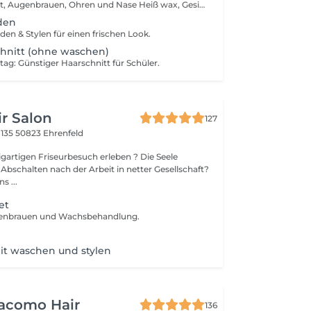
(Haarschnitt, Bart, Augenbrauen, Ohren und Nase Heiß wax, Gesichtsmaske) Exklusive Pflege mit Gesichtsmaske für ein frisches und gepflegtes Aussehen.
den
en & Stylen für einen frischen Look.
chnitt (ohne waschen)
g: Günstiger Haarschnitt für Schüler.
r Salon
127
 135
50823 Ehrenfeld
zigartigen Friseurbesuch erleben ? Die Seele
Abschalten nach der Arbeit in netter Gesellschaft?
s ...
et
genbrauen und Wachsbehandlung.
it waschen und stylen
iacomo Hair
136