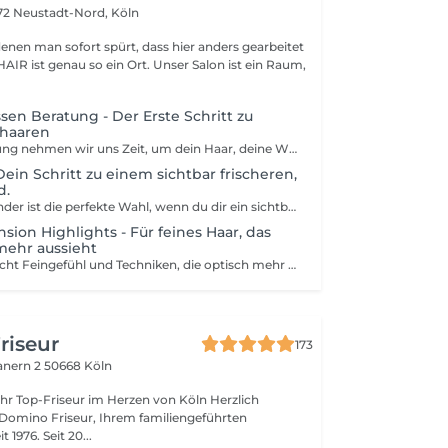
72 Neustadt-Nord, Köln
denen man sofort spürt, dass hier anders gearbeitet
sen Beratung - Der Erste Schritt zu
haaren
In unserer Beratung nehmen wir uns Zeit, um dein Haar, deine Wünsche und deinen Stil kennenzulernen. Gemeinsam finden wir heraus, welche Länge, Dichte und Farbnuance zu dir passt. Dabei sind eine ausführliche Analyse deiner Haarstruktur, eine individuelle Farbanpassung, die Mengenbestimmung der passenden Tressen und eine transparente Preisberechnung bereits enthalten. Zum Abschluss erhältst du eine persönliche Pflege- und Alltagsempfehlung, damit du genau weißt, was dich erwartet und wie dein neues Haargefühl lange schön bleibt. So entsteht dein individueller Weg zur perfekten Haarverlängerung. Der Preis der Beratung wird bei Buchung der Haarverlängerung oder Haarverdichtung vollständig verrechnet.
ein Schritt zu einem sichtbar frischeren,
d.
Balayage Go Blonder ist die perfekte Wahl, wenn du dir ein sichtbar helleres, frisches Blond wünschst ganz ohne harte Ansätze oder unnatürliche Kontraste. Mit modernen Freihandtechniken schaffen wir sanfte, fließende Farbverläufe, die dein Haar optisch aufhellen und gleichzeitig natürlich wirken lassen. Diese Behandlung ist ideal, wenn du bisher noch keine Balayage hattest oder dein letzter Farbservice mehr als sechs Monate zurückliegt. So entsteht ein harmonischer Neuanfang, der dein Haar in einem helleren, strahlenderen Ton erstrahlen lässt abgestimmt auf deine Haut, deinen Stil und deine Pflegebedürfnisse. Ein abschließendes Glossing veredelt das Ergebnis und schenkt deinem Haar unvergleichlichen Glanz, Geschmeidigkeit und Leuchtkraft.Zusätzlich sind ein individuell abgestimmter Haarschnitt, eine restrukturierende Pflegebehandlung und ein professionelles Wow-Styling inklusive damit dein neues Blond perfekt in Szene gesetzt wird und du dich rundum wohlfühlst. Nach der Behandlung spürst du Leichtigkeit, Frische und dieses besondere Selbstbewusstsein, das nur ein natürlich schönes Blond ausstrahlen kann.
ion Highlights - Für feines Haar, das
mehr aussieht
Feines Haar braucht Feingefühl und Techniken, die optisch mehr Fülle schaffen, ohne zu beschweren. Mit unserer Volume Dimension gestalten wir Volumen über Licht und Schatten: durch multidimensionale Farbtechniken, sanfte Übergänge und perfekt platzierte Reflexe, die dein Haar dichter und lebendiger wirken lassen. Der passende Schnitt sorgt für Bewegung und Stand so entsteht ein Look, der sichtbar voller wirkt und sich dennoch leicht anfühlt. Wir arbeiten besonders schonend, vor allem im Blondbereich: mit modernsten Bonding-Produkten, sanften Aufhellern und maximaler Pflege, um dein Haar zu schützen und gleichzeitig zu stärken. Inklusive sind eine individuelle Beratung für feines Haar, eine Farbtechnik mit optischem Volumeneffekt (z. B. Soft Balayage oder Micro-Highlights), ein präziser Schnitt für Leichtigkeit und Fülle, pflegende Produkte mit Bonding-Technologie sowie ein professionelles Finish & Styling. Das Ergebnis: mehr Tiefe, mehr Leuchtkraft, mehr Haargefühl ohne Kompromisse.
riseur
173
anern 2
50668 Köln
Domino Friseur, Ihrem familiengeführten
Meisterbetrieb seit 1976. Seit 20...