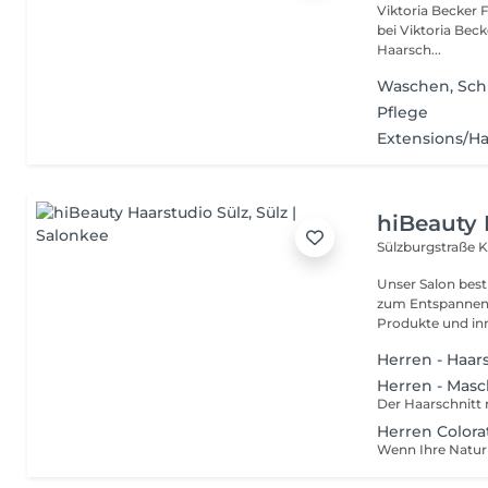
Viktoria Becker Friseure Ihr Salon für Exzellen
bei Viktoria Beck
Haarsch...
Waschen, Sch
Pflege
Extensions/H
hiBeauty 
Sülzburgstraße 
Unser Salon best
zum Entspannen 
Produkte und inn
Herren - Haar
Herren - Masc
Herren Colora