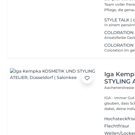
Team voller Pers
Pflege, die genau
STYLE TALK | 
COLORATION R
COLORATION 
Iga Kem
STYLING 
Aachenerstrasse
IGA - Immer Gut 
glauben, dass Sc
dabei, deine indiv
Hochsteckfris
Flechtfrisur
Wellen/Locke