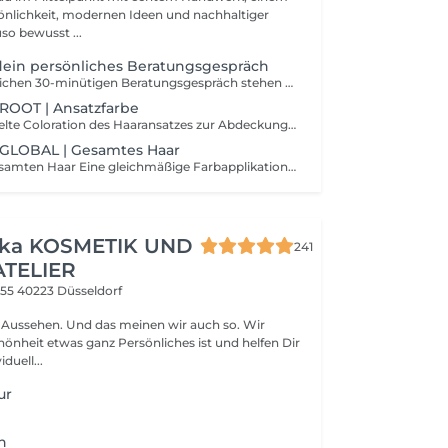
önlichkeit, modernen Ideen und nachhaltiger
so bewusst ...
dein persönliches Beratungsgespräch
In einem persönlichen 30-minütigen Beratungsgespräch stehen deine individuellen Wünsche und Ziele im Mittelpunkt. Gemeinsam analysieren wir deine aktuelle Situation, beantworten offene Fragen und entwickeln erste, auf dich abgestimmte Lösungsansätze. So erhältst du Klarheit, Orientierung und konkrete Empfehlungen, die dich auf deinem weiteren Weg unterstützen. Dein Mehrwert: Individuelle und persönliche Beratung Analyse deiner aktuellen Situation Konkrete Handlungsempfehlungen Raum für deine Fragen Klarheit über die nächsten Schritte Extra: Nach dem Gespräch erhältst du eine kurze Zusammenfassung der wichtigsten Empfehlungen, damit du die besprochenen Inhalte jederzeit nachvollziehen kannst.
OOT | Ansatzfarbe
Ansatzfarbe Gezielte Coloration des Haaransatzes zur Abdeckung von Naturhaar oder Grauanteil, für ein gleichmäßiges, frisches und gepflegtes Farbergebnis.
GLOBAL | Gesamtes Haar
Coloration im gesamten Haar Eine gleichmäßige Farbapplikation vom Ansatz bis in die Spitzen, für ein harmonisches, intensives und langanhaltendes Farbergebnis mit strahlendem Glanz.
pka KOSMETIK UND
241
ATELIER
 55
40223 Düsseldorf
Aussehen. Und das meinen wir auch so. Wir
hönheit etwas ganz Persönliches ist und helfen Dir
iduell...
ur
n