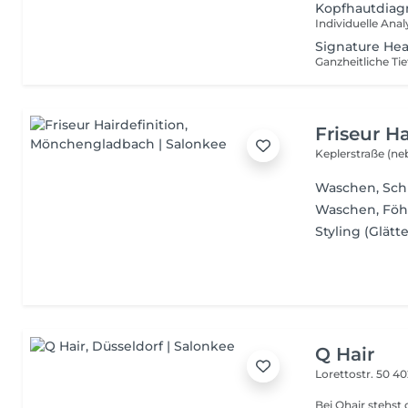
Kopfhautdiag
Signature Hea
Friseur Ha
Keplerstraße (ne
Waschen, Sc
Waschen, Fö
Styling (Glätt
Q Hair
Lorettostr. 50
40
Bei Qhair stehs