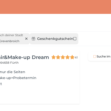
ch deiner Stadt
Geschenkgutschein
Grevenbroich
Hair&Make-up Dream
Suche im 
41
8
64658 Fürth
 nur die Seiten
Make-up+Probetermin
tt