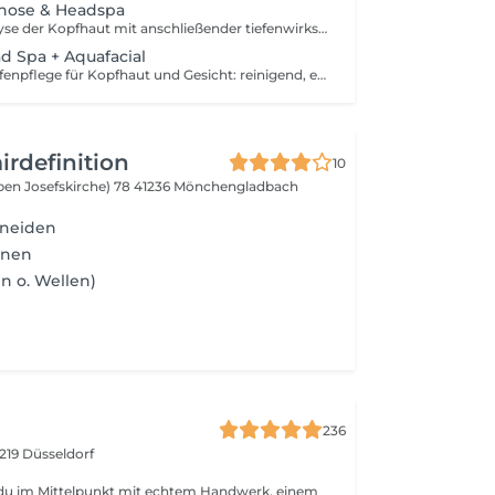
nose & Headspa
Individuelle Analyse der Kopfhaut mit anschließender tiefenwirksamer Reinigung, Massage und Pflege abgestimmt auf Ihre Bedürfnisse, für gesunde Kopfhaut, kräftiges Haar & pure Entspannung.
d Spa + Aquafacial
Ganzheitliche Tiefenpflege für Kopfhaut und Gesicht: reinigend, entspannend und vitalisierend für frische Haut und gesundes Haar.
irdefinition
10
ben Josefskirche) 78
41236 Mönchengladbach
hneiden
hnen
en o. Wellen)
236
219 Düsseldorf
t du im Mittelpunkt mit echtem Handwerk, einem