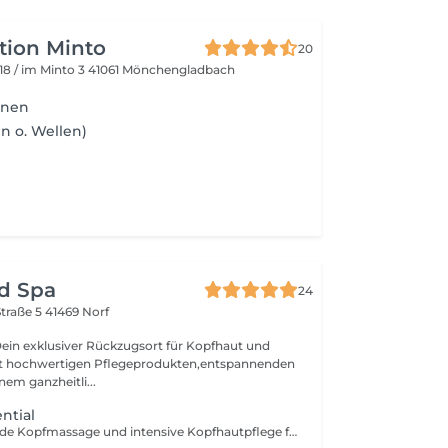
ition Minto
20
18 / im Minto 3
41061 Mönchengladbach
hnen
en o. Wellen)
d Spa
24
traße 5
41469 Norf
ein exklusiver Rückzugsort für Kopfhaut und
it hochwertigen Pflegeprodukten,entspannenden
em ganzheitli...
ntial
Eine entspannende Kopfmassage und intensive Kopfhautpflege für alle, die sich eine kurze, aber wirkungsvolle Auszeit gönnen möchten. Perfekt für eine schnelle Erfrischung und Revitalisierung von Haar und Kopfhaut.