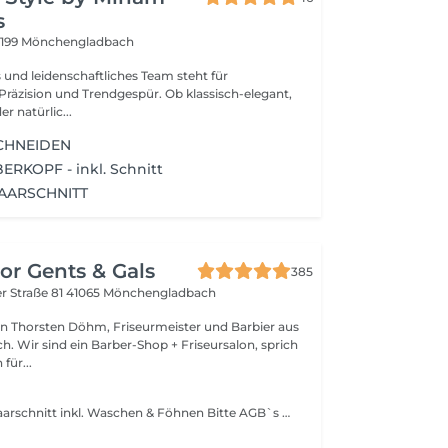
s
1199 Mönchengladbach
 und leidenschaftliches Team steht für
on und Trendgespür. Ob klassisch-elegant,
r natürlic...
CHNEIDEN
RKOPF - inkl. Schnitt
AARSCHNITT
or Gents & Gals
385
r Straße 81
41065 Mönchengladbach
n Thorsten Döhm, Friseurmeister und Barbier aus
 Wir sind ein Barber-Shop + Friseursalon, sprich
 für...
Moderner Kurzhaarschnitt inkl. Waschen & Föhnen Bitte AGB`s beachten!