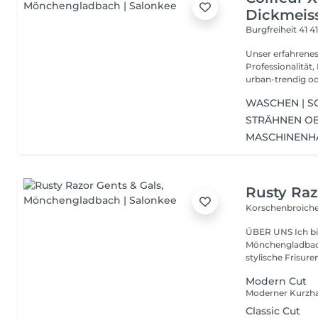
Dickmeis
Burgfreiheit 41
4
Unser erfahrenes
Professionalität, Präzisi
urban-trendig ode
WASCHEN | S
STRÄHNEN OBE
MASCHINENH
Rusty Raz
Korschenbroiche
ÜBER UNS Ich bi
Mönchengladbach.
stylische Frisuren
Modern Cut
Classic Cut