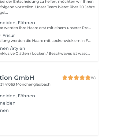
ei der Entscheidung zu helfen, möchten wir Ihnen
olgend vorstellen. Unser Team bietet über 20 Jahre
el...
neiden, Föhnen
Bei diesem Service werden Ihre Haare erst mit einem unserer Premiumprodukte gewaschen, dann schneiden wir eine Typgerechte Frisur und am Ende bringen wir Ihre Haare in Form- ganz nach Ihren wünschen. Gerne können Sie Ihre Haare auch selbst Föhnen oder nur Trocken Pusten lassen ( Ohne Bürste) - dieser Preis gilt gleich für alle Haarlängen Bitte beachten Sie, dass ein Überlängen Zuschlag für extra langes Haar ( ab Bauchnabel) und sehr Dickes Haar von Ihnen zusätzlich gebucht werden muss. Dieser wird ohnehin auch manuell berechnet, auch wenn Sie diese Dienstleistung nicht gesondert angeben, da wir einen höheren Zeitaufwand benötigen. Wir danken für Ihr Verständnis
 Frisur
bei dieser Behandlung werden die Haare mit Lockenwicklern in Form gebracht und anschließend professionell gestylt. Ideal für voluminöse Locken, Wellen oder eine haltbare Frisur. Kund:innen mit längeren oder sehr dichten Haaren bitten wir, sich vorab bezüglich des Preises sowie einer eventuellen notwendigen Haarwäsche ( zu Hause ) zu informieren.
nen /Stylen
In allen Services inklusive Glätten / Locken / Beachwaves ist waschen inbegriffen Bitte beachten Sie, dass ein Überlängen Zuschlag für extra langes Haar ( ab Bauchnabel) und sehr Dickes Haar von Ihnen zusätzlich gebucht werden muss. Dieser wird ohnehin auch manuell berechnet, auch wenn Sie diese Dienstleistung nicht gesondert angeben, da wir einen höheren Zeitaufwand benötigen. Wir danken für Ihr Verständnis
ition GmbH
88
131
41063 Mönchengladbach
neiden, Föhnen
hneiden
hnen