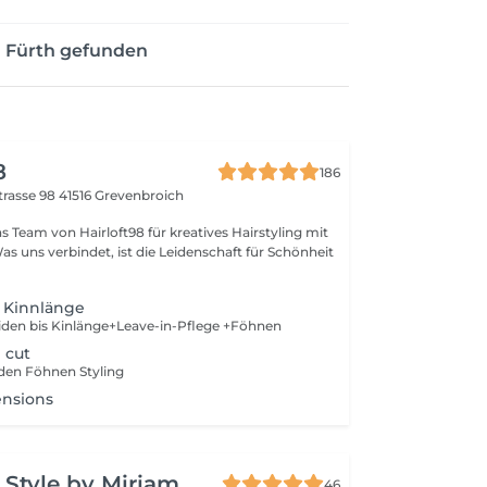
n Fürth gefunden
8
186
trasse 98
41516 Grevenbroich
as Team von Hairloft98 für kreatives Hairstyling mit
as uns verbindet, ist die Leidenschaft für Schönheit
s Kinnlänge
en bis Kinlänge+Leave-in-Pflege +Föhnen
 cut
en Föhnen Styling
ensions
X Style by Miriam
46