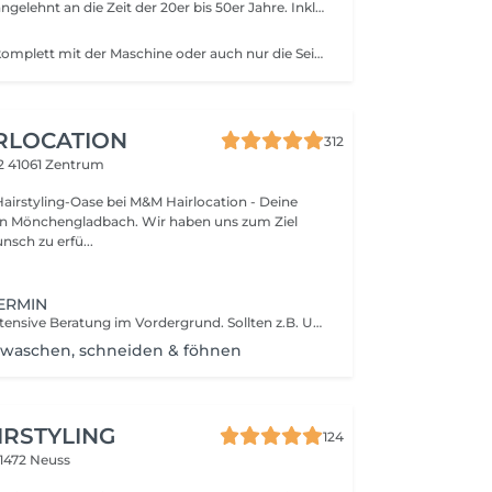
Ein Haarschnitt angelehnt an die Zeit der 20er bis 50er Jahre. Inkl. Waschen & Föhnen Bitte AGB`s beachten!
Ein Haarschnitt komplett mit der Maschine oder auch nur die Seiten mit der Maschine geschnitten. Bitte AGB`s beachten!
RLOCATION
312
42
41061 Zentrum
airstyling-Oase bei M&M Hairlocation - Deine
engladbach. Wir haben uns zum Ziel
nsch zu erfü...
ERMIN
Hier steht eine intensive Beratung im Vordergrund. Sollten z.B. Unsicherheiten sein welches Paket gebucht werden soll bzw. was überhaupt gemacht werden soll. Kann man sich hier in Ruhe beraten lassen.
| waschen, schneiden & föhnen
IRSTYLING
124
1472 Neuss