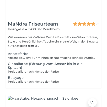
MaNdra Friseurteam
161
Herrngasse 4
91438 Bad Windsheim
Willkommen bei MaNdras Dein La Biosthétique-Salon für Haar,
Style und Persönlichkeit Tauche ein in eine Welt, in der Eleganz
auf Lässigkeit trifft u...
Ansatzfarbe
Ansatz bis 3 cm: Für minimalen Nachwuchs schnelle Auffrischung. Ansatz bis 5 cm: Sichtbarer Farbansatz, der perfekt eingearbeitet wird. Ansatz mit Längenausgleich: Für herausgewachsenen Ansatz und Farbauffrischung in den Längen. Hinweis: Der Preis variiert je nach Farbmenge und wird transparent vor Ort besprochen.
Globalfarbe (Färbung vom Ansatz bis in die
Spitzen)
Preis variiert nach Menge der Farbe.
Balayage
Preis variiert nach Menge der Farbe.