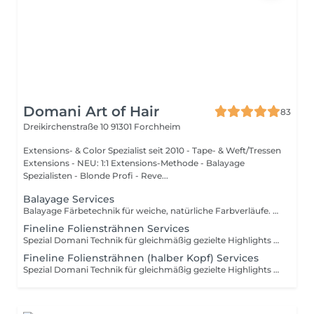
Domani Art of Hair
83
Dreikirchenstraße 10
91301 Forchheim
Extensions- & Color Spezialist seit 2010 - Tape- & Weft/Tressen
Extensions - NEU: 1:1 Extensions-Methode - Balayage
Spezialisten - Blonde Profi - Reve...
Balayage Services
Balayage Färbetechnik für weiche, natürliche Farbverläufe. Unsere Pakete beinhalten alles, was für einen perfekten Balayage Service wichtig ist.
Fineline Foliensträhnen Services
Spezial Domani Technik für gleichmäßig gezielte Highlights am ganzen Kopf für ein strahlendes helles Blond. Unsere Pakete beinhalten alles, was für einen perfekten Strähnen Service wichtig ist.
Fineline Foliensträhnen (halber Kopf) Services
Spezial Domani Technik für gleichmäßig gezielte Highlights vom Ansatz an für ein Strahlendes helles Blond (Bis über den Wirbel)