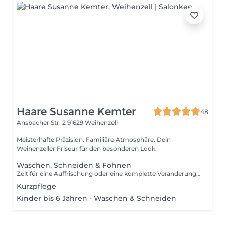
Haare Susanne Kemter
48
Ansbacher Str. 2
91629 Weihenzell
Meisterhafte Präzision. Familiäre Atmosphäre. Dein
Weihenzeller Friseur für den besonderen Look.
Waschen, Schneiden & Föhnen
Zeit für eine Auffrischung oder eine komplette Veränderung? Mit unserem Service "Waschen, Schneiden & Föhnen" bist du bestens aufgehoben! Wir beginnen mit einer sanften Haarwäsche, gefolgt von einem individuellen Schnitt, der genau auf deine Wünsche und deinen Stil abgestimmt ist. Zum Abschluss stylen wir dein Haar durch Föhnen. Entspanne dich, genieße den Service und verlasse unseren Salon mit einem frischen, neuen Look!
Kurzpflege
Kinder bis 6 Jahren - Waschen & Schneiden