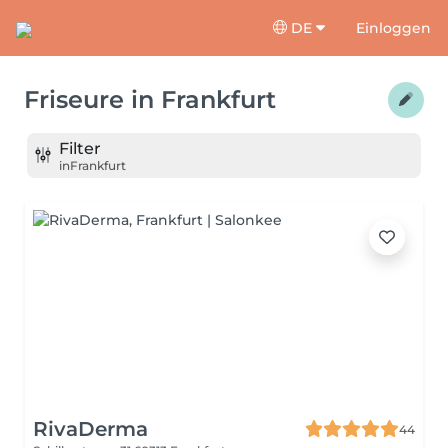
DE
Einloggen
Friseure
in
Frankfurt
Filter
in
Frankfurt
RivaDerma
44