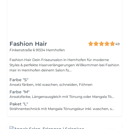
Fashion Hair
49
Finkenstraße 6
91334 Hemhofen
Fashion Hair Dein Friseursalon in Hemhofen für moderne
Styles & perfekte Haarverlängerungen Willkommen bei Fashion
Hair in Hemhofen deinem Salon fü...
Farbe "S"
Ansatz färben, inkl waschen, schneiden, Föhnen
Farbe "M"
Ansatzfarbe, Längenausgleich mit Tönung oder Mangala Tönungskur, inkl. waschen, schneiden, föhnen Das Paket beinhaltet alle relevanten Pflege- und Stylingprodukte
Paket "L"
Strähnentechnick mit Mangala Tönungskur inkl. waschen, schneien und Föhnen *enthält alle relevanten Pflege - und Stylingprodukte