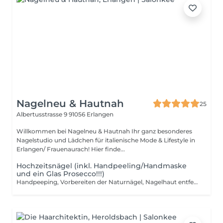
Nagelneu & Hautnah
25
Albertusstrasse 9
91056 Erlangen
Willkommen bei Nagelneu & Hautnah Ihr ganz besonderes
Nagelstudio und Lädchen für italienische Mode & Lifestyle in
Erlangen/ Frauenaurach! Hier finde...
Hochzeitsnägel (inkl. Handpeeling/Handmaske
und ein Glas Prosecco!!!)
Handpeeping, Vorbereiten der Naturnägel, Nagelhaut entfernen, optional: Verlängerung mit Tips, in Form feilen, Neumodellage mit Gel, Farbe, French oder Nailart, versiegeln, Handmaske, Abschlusspflege mit Handcreme (inklusive einem Gläschen Prosecco und einem 10,- € Gutschein für ein Refill)