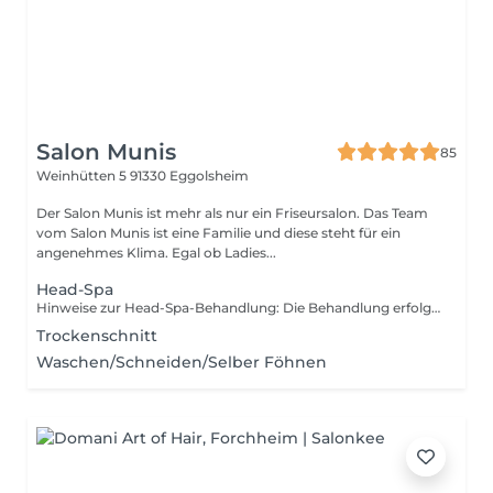
Salon Munis
85
Weinhütten 5
91330 Eggolsheim
Der Salon Munis ist mehr als nur ein Friseursalon. Das Team
vom Salon Munis ist eine Familie und diese steht für ein
angenehmes Klima. Egal ob Ladies...
Head-Spa
Hinweise zur Head-Spa-Behandlung: Die Behandlung erfolgt ohne Föhnen oder Styling durch uns, kann jedoch bei Bedarf vor Ort selbst durchgeführt werden. Stylingprodukte stehen euch hierfür im Salon zur Verfügung. Auf Wunsch können diese Dienstleistungen separat hinzugebucht werden. Wir bitten euch, ungeschminkt zu erscheinen, um das beste Ergebnis zu erzielen. Unsere Behandlungsangebote: Basic (empfohlen für Herren): - Tiefenreinigung für Haare und Kopfhaut - Haarmaske - Haar-Dampfsauna - Kopfhaut-Treatment mit Kopfmassage Premium: Alles aus dem Basic-Paket, plus: - Haar-Dampfsauna mit ätherischen Ölen nach Wahl - Nackenmassage Deluxe: Alles aus dem Premium-Paket, plus: - Gesichtsmaske - Gesichtsmassage - Tagespflege
Trockenschnitt
Waschen/Schneiden/Selber Föhnen