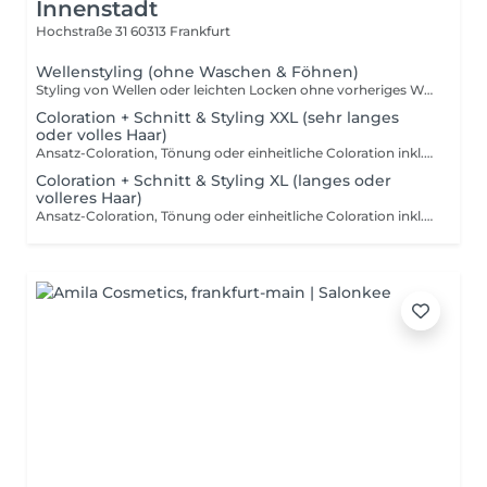
Innenstadt
Hochstraße 31
60313 Frankfurt
Wellenstyling (ohne Waschen & Föhnen)
Styling von Wellen oder leichten Locken ohne vorheriges Waschen und Föhnen. Bitte komme mit frisch gewaschenem und glatt geföhnten Haar, damit wir ein optimales und haltbares Ergebnis erzielen können. Diese Leistung beinhaltet kein Waschen, Föhnen sowie keine Steck- oder Flechtfrisuren.
Coloration + Schnitt & Styling XXL (sehr langes
oder volles Haar)
Ansatz-Coloration, Tönung oder einheitliche Coloration inkl. Schnitt und Föhnen – geeignet für sehr langes oder besonders volles Haar. Ideal zur Ansatzbehandlung, Farbauffrischung oder Grauhaarabdeckung. Möchtest du zusätzlich deine Längen und Spitzen auffrischen, empfehlen wir dir, ein Glossing dazuzubuchen, um mehr Glanz und Frische ins Haar zu bringen. Wichtig: Dieses Paket beinhaltet keine Strähnen, Highlights oder Balayage. Solltest du heller werden oder mehr Dimension im Haar wünschen, buche bitte eine entsprechende Strähnen- oder Balayage-Behandlung. Eine gleichmäßige Hellerfärbung ohne Strähnen ist nur in Ausnahmefällen möglich und erfordert eine vorherige Rücksprache mit unserem Team (nur bei unbehandeltem Naturhaar). Der Preis kann je nach Materialverbrauch und individuellem Aufwand variieren (z. B. bei längeren Ansätzen oder höherem Farbbedarf), damit wir dein Ergebnis in gewohnter Qualität umsetzen können.
Coloration + Schnitt & Styling XL (langes oder
volleres Haar)
Ansatz-Coloration, Tönung oder einheitliche Coloration inkl. Schnitt und Föhnen – geeignet für längeres oder volleres Haar. Ideal zur Ansatzbehandlung, Farbauffrischung oder Grauhaarabdeckung. Möchtest du zusätzlich deine Längen und Spitzen auffrischen, empfehlen wir dir, ein Glossing dazuzubuchen, um mehr Glanz und Frische ins Haar zu bringen. Wichtig: Dieses Paket beinhaltet keine Strähnen, Highlights oder Balayage. Solltest du heller werden oder mehr Dimension im Haar wünschen, buche bitte eine entsprechende Strähnen- oder Balayage-Behandlung. Eine gleichmäßige Hellerfärbung ohne Strähnen ist nur in Ausnahmefällen möglich und erfordert eine vorherige Rücksprache mit unserem Team (nur bei unbehandeltem Naturhaar). Der Preis kann je nach Materialverbrauch und individuellem Aufwand variieren (z. B. bei längeren Ansätzen oder höherem Farbbedarf), damit wir dein Ergebnis in gewohnter Qualität umsetzen können. Bitte beachte: Sollte sich vor Ort herausstellen, dass dein Haar besonders lang oder sehr aufwendig ist, wird das entsprechend passende, nächstgrößere Paket (XXL) berechnet.