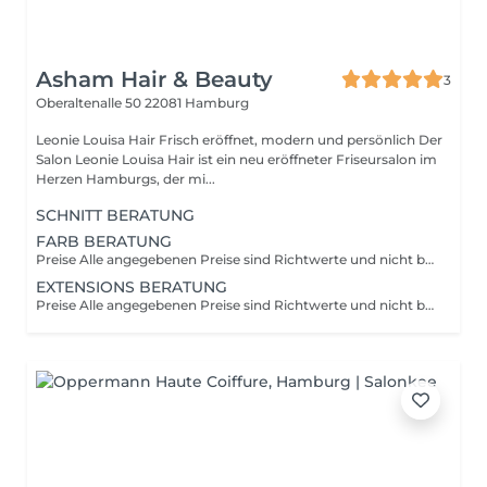
Asham Hair & Beauty
3
Oberaltenalle 50
22081 Hamburg
Leonie Louisa Hair Frisch eröffnet, modern und persönlich Der
Salon Leonie Louisa Hair ist ein neu eröffneter Friseursalon im
Herzen Hamburgs, der mi...
SCHNITT BERATUNG
FARB BERATUNG
Preise Alle angegebenen Preise sind Richtwerte und nicht bindend. Wir berechnen schlussendlich das, was im Salon durchgeführt und mit dem Kunden besprochen wurde. Im Salon kann es zu abweichenden Preisen kommen. Gründe dafür können u.a. erhöhter Bedarf an Zeit, Material oder Aufwand sein. Wir sind bestrebt, die Kosten durchsichtig zu gestalten und ein Mehraufwand mit dem Kunden im Vorfeld abzusprechen. Verschieben oder Absagen Bei Verspätungen von über 15Minuten stornieren wir den Termin und stellen u.U. 80% der gebuchten Dienstleistung in Rechnung. Bei Terminen von 30minütiger Dauer gewähren wir Ihnen 5 Minuten Verspätung. Danach ist es dem Stylisten nicht mehr möglich, die Dienstleistung in der eingeplanten Zeit durchzuführen. In diesem Fall stellen wir ggf. 80% der gebuchten Dienstleistung in Rechnung. Sollte der Termin nicht mindestens 24Std vorher oder mit triftigem Grund abgesagt werden, stellen wir 80% der gebuchten Dienstleistung in Rechnung. Ein nicht Erscheinen zum Termin schädigt unserem Unternehmen, da wir die kurzfristig frei gewordene Zeit in den allermeisten Fällen nicht neu belegen können und dies zu einem Umsatzschaden führt.
EXTENSIONS BERATUNG
Preise Alle angegebenen Preise sind Richtwerte und nicht bindend. Wir berechnen schlussendlich das, was im Salon durchgeführt und mit dem Kunden besprochen wurde. Im Salon kann es zu abweichenden Preisen kommen. Gründe dafür können u.a. erhöhter Bedarf an Zeit, Material oder Aufwand sein. Wir sind bestrebt, die Kosten durchsichtig zu gestalten und ein Mehraufwand mit dem Kunden im Vorfeld abzusprechen. Verschieben oder Absagen Bei Verspätungen von über 15Minuten stornieren wir den Termin und stellen u.U. 80% der gebuchten Dienstleistung in Rechnung. Bei Terminen von 30minütiger Dauer gewähren wir Ihnen 5 Minuten Verspätung. Danach ist es dem Stylisten nicht mehr möglich, die Dienstleistung in der eingeplanten Zeit durchzuführen. In diesem Fall stellen wir ggf. 80% der gebuchten Dienstleistung in Rechnung. Sollte der Termin nicht mindestens 24Std vorher oder mit triftigem Grund abgesagt werden, stellen wir 80% der gebuchten Dienstleistung in Rechnung. Ein nicht Erscheinen zum Termin schädigt unserem Unternehmen, da wir die kurzfristig frei gewordene Zeit in den allermeisten Fällen nicht neu belegen können und dies zu einem Umsatzschaden führt.