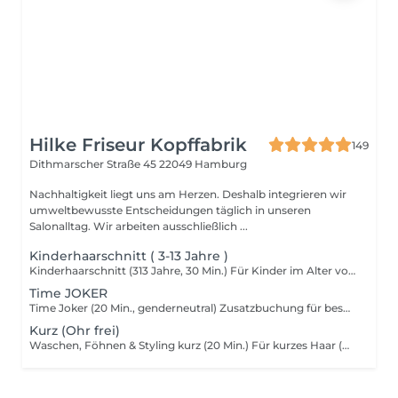
Hilke Friseur Kopffabrik
149
Dithmarscher Straße 45
22049 Hamburg
Nachhaltigkeit liegt uns am Herzen. Deshalb integrieren wir
umweltbewusste Entscheidungen täglich in unseren
Salonalltag. Wir arbeiten ausschließlich ...
Kinderhaarschnitt ( 3-13 Jahre )
Kinderhaarschnitt (313 Jahre, 30 Min.) Für Kinder im Alter von 3 bis 13 Jahren: Ein altersgerechter, sorgfältiger Haarschnitt in entspannter Atmosphäre. Der Service umfasst eine kurze Beratung sowie den Haarschnitt. Dauer: ca. 30 Minuten.
Time JOKER
Time Joker (20 Min., genderneutral) Zusatzbuchung für besonders viel Haar: geeignet bei überlangen Haaren ab Taillenhöhe, sehr dichtem oder festem Haar. Der Time Joker verschafft uns zusätzliche Zeit für eine präzise und sorgfältige Umsetzung der gewünschten Leistung. Dauer: ca. 20 Minuten.
Kurz (Ohr frei)
Waschen, Föhnen & Styling kurz (20 Min.) Für kurzes Haar (Ohren frei): Das Haar wird gewaschen, geföhnt und mit passenden Stylingprodukten in Form gebracht. Kein Haarschnitt enthalten. Für ein schnelles, gepflegtes Finish.