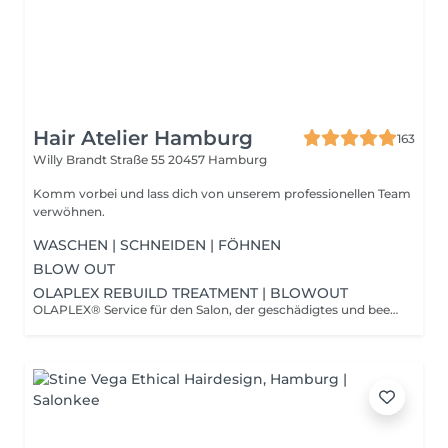
Hair Atelier Hamburg
163
Willy Brandt Straße 55
20457 Hamburg
Komm vorbei und lass dich von unserem professionellen Team
verwöhnen.
WASCHEN | SCHNEIDEN | FÖHNEN
BLOW OUT
OLAPLEX REBUILD TREATMENT | BLOWOUT
OLAPLEX® Service für den Salon, der geschädigtes und beeinträchtigtes Haar wieder herstellt, indem es mit unserem patentierten Molekül Bis-Aminopropyl Diglycol Dimaleat von innen heraus wirkt. Unsere über 160-fach patentierte Technologie arbeitet auf molekularer Ebene. Bis-Aminopropyl Diglycol Dimaleat verbessert die Haarstärke dramatisch, schützt von innen heraus und liefert sofortige Ergebnisse für alle Haartypen.