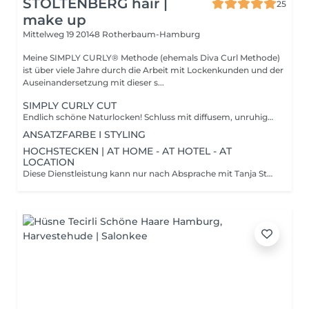
STOLTENBERG hair |
25
make up
Mittelweg 19
20148 Rotherbaum-Hamburg
Meine SIMPLY CURLY® Methode (ehemals Diva Curl Methode)
ist über viele Jahre durch die Arbeit mit Lockenkunden und der
Auseinandersetzung mit dieser s...
SIMPLY CURLY CUT
Endlich schöne Naturlocken! Schluss mit diffusem, unruhigem Haar. Diese Technik habe ich eigens für Locken entwickelt, um die Naturlocken zu vitalisieren und ihnen wieder den Raum zur Entfaltung zu schenken. Durch die von mir entwickelte Lockentechnik erreiche ich ein schönes ruhiges und gleichmäßiges Lockenbild. Du sparst Zeit, Mühe und Nerven. Dein Lockenbild ist definiert, die Locke leicht und in Form gebracht. Lange habe ich an meinen eigenen Naturlocken verschiedene Techniken ausprobiert. ch wollte eine Locke formen, mit der ich mich frisiert und wohl fühle. SIMPLY CURLY CUT ist meist eine Kombination aus Basishaarschnitt und Freihandtechnik. Diese Schnittechnik erfordert viel Erfahrung mit Locken, dem natürlichen Fall und Gefühl. Mit dieser Technik zaubere ich dir eine wunderschöne Locke und eine typgerechte Frisur. Dein ganz persönlicher Look.
ANSATZFARBE I STYLING
HOCHSTECKEN | AT HOME - AT HOTEL - AT
LOCATION
Diese Dienstleistung kann nur nach Absprache mit Tanja Stoltenberg gebucht werden. Bitte melden Sie sich telefonisch für mehr Details.