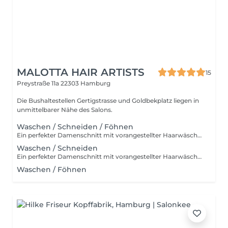
MALOTTA HAIR ARTISTS
15
Preystraße 11a
22303 Hamburg
Die Bushaltestellen Gertigstrasse und Goldbekplatz liegen in
unmittelbarer Nähe des Salons.
Waschen / Schneiden / Föhnen
Ein perfekter Damenschnitt mit vorangestellter Haarwäsche stellt die ultimative Basis für einfaches Styling im heimischen Badezimmer dar. Ob nun glattes, langes, welliges oder lockiges Haar, es werden diverse handwerkliche Techniken angewendet, um aus jedem Haartyp das Beste herauszuholen.
Waschen / Schneiden
Ein perfekter Damenschnitt mit vorangestellter Haarwäsche stellt die ultimative Basis für einfaches Styling im heimischen Badezimmer dar. Ob nun glattes, langes, welliges oder lockiges Haar, es werden diverse handwerkliche Techniken angewendet, um aus jedem Haartyp das Beste herauszuholen.
Waschen / Föhnen