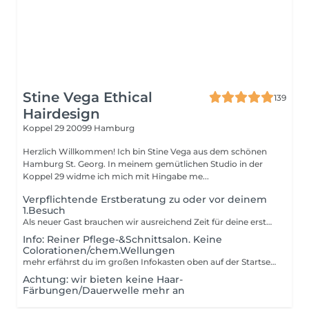
Stine Vega Ethical
139
Hairdesign
Koppel 29
20099 Hamburg
Herzlich Willkommen! Ich bin Stine Vega aus dem schönen
Hamburg St. Georg. In meinem gemütlichen Studio in der
Koppel 29 widme ich mich mit Hingabe me...
Verpflichtende Erstberatung zu oder vor deinem
1.Besuch
Als neuer Gast brauchen wir ausreichend Zeit für deine erste Beratung, damit keine Zeit für die eigentliche Behandlung wie Schnitt oder Pflege verloren geht. Sie beinhaltet die Begutachtung von Haar und Kopfhaut, Überprüfung des Protein-& Feuchtigkeitsbedarfs, sowie die Erstellung eines Pflegepasses. Wir besprechen Schnitt- und Pflegeoptionen und du erhältst wertvolle Hilfe bei der Optimierung deiner Haar Routine. Als neuer Gast erhältst du bei deinem ersten Termin 10% Rabatt auf deine erste Pflege Austattung.
Info: Reiner Pflege-&Schnittsalon. Keine
Colorationen/chem.Wellungen
mehr erfährst du im großen Infokasten oben auf der Startseite oder auf www.StineVega.com
Achtung: wir bieten keine Haar-
Färbungen/Dauerwelle mehr an