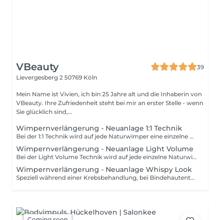
VBeauty
39
Lievergesberg 2
50769 Köln
Mein Name ist Vivien, ich bin 25 Jahre alt und die Inhaberin von
VBeauty. Ihre Zufriedenheit steht bei mir an erster Stelle - wenn
Sie glücklich sind,...
Wimpernverlängerung - Neuanlage 1:1 Technik
Bei der 1:1 Technik wird auf jede Naturwimper eine einzelne Wimper geklebt um einen ganz natürlichen Look zu kreieren. Speziell während einer Krebsbehandlung, bei Bindehautentzündung, Allergien, diversen Hautkrankheiten und auch bei extrem dünnen, brüchigen oder schwachen Naturwimpern wird unbedingt von einer Wimpernverlängerung abgeraten. Damit du deine Wimpernverlängerung lange genießen kannst, ist es empfehlenswert, innerhalb der ersten 24 Stunden auf intensives Reinigen der Augenpartie zu verzichten. Zu heißes Wasser im Gesicht, Saunieren oder Dampfbäder sind innerhalb der ersten 48 Stunden im Idealfall zu vermeiden.
Wimpernverlängerung - Neuanlage Light Volume
Bei der Light Volume Technik wird auf jede einzelne Naturwimper ein kleiner Fächer geklebt um einen natürlichen Volumenlook zu kreieren. Speziell während einer Krebsbehandlung, bei Bindehautentzündung, Allergien, diversen Hautkrankheiten und auch bei extrem dünnen, brüchigen oder schwachen Naturwimpern wird unbedingt von einer Wimpernverlängerung abgeraten. Damit du deine Wimpernverlängerung lange genießen kannst, ist es empfehlenswert, innerhalb der ersten 24 Stunden auf intensives Reinigen der Augenpartie zu verzichten. Zu heißes Wasser im Gesicht, Saunieren oder Dampfbäder sind innerhalb der ersten 48 Stunden im Idealfall zu vermeiden.
Wimpernverlängerung - Neuanlage Whispy Look
Speziell während einer Krebsbehandlung, bei Bindehautentzündung, Allergien, diversen Hautkrankheiten und auch bei extrem dünnen, brüchigen oder schwachen Naturwimpern wird unbedingt von einer Wimpernverlängerung abgeraten. Damit du deine Wimpernverlängerung lange genießen kannst, ist es empfehlenswert, innerhalb der ersten 24 Stunden auf intensives Reinigen der Augenpartie zu verzichten. Zu heißes Wasser im Gesicht, Saunieren oder Dampfbäder sind innerhalb der ersten 48 Stunden im Idealfall zu vermeiden.
Coming soon