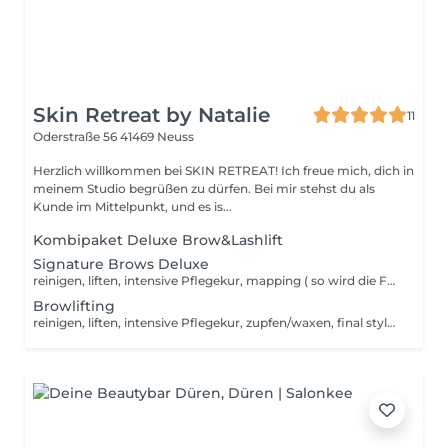
Skin Retreat by Natalie
11
Oderstraße 56
41469 Neuss
Herzlich willkommen bei SKIN RETREAT! Ich freue mich, dich in
meinem Studio begrüßen zu dürfen. Bei mir stehst du als
Kunde im Mittelpunkt, und es is...
Kombipaket Deluxe Brow&Lashlift
Signature Brows Deluxe
reinigen, liften, intensive Pflegekur, mapping ( so wird die Form bestimmt ), färben ( mit leichtem skintint), zupfen/waxen, final stylen und Pflegebooster
Browlifting
reinigen, liften, intensive Pflegekur, zupfen/waxen, final stylen &amp; Keratinbooster