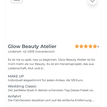
Glow Beauty Atelier
4
Lindenstr. 42
41515 Grevenbroich
Es ist nie zu spät, neu zu beginnen. Glow Beauty Atelier ist für
mich mehr als nur Beauty. Es ist ein Herzensprojekt, das aus
Leidenschaft, Mut und d...
MAKE UP
Individuell abgestimmt für jeden Anlass. Ab 129 Euro
Wedding Classic
Der perfekte Staat in deinen schönsten Tag Dieses Paket vereint alles, was du für ein entspanntes und professionelles Braut Styling benötigst. In einer ausführlichen Brautprobe entwickeln wir gemeinsam deinen individuellen Wunsch Look. Am Hochzeitstag setzen wir diesen mit viel Liebe zum Detail und hochwertigen, langanhaltenden Produkten perfekt um. Leistungsumfang: Ausführliche Brautprobe (Make-up und Hairstyling) Brautfrisur professionelles Make-up Persönliche Beratung und Ablaufplanung Anbringen von Schleier oder Haarschmuck Verwendung hochwertiger, wasserfeste Produkte
Anfahrt
Die Fahrtkosten beziehen sich auf die einfache Entfernung ab dem Glow Beauty Atelier. Für die Berechnung werden hin und Rückfahrt berücksichtigt.