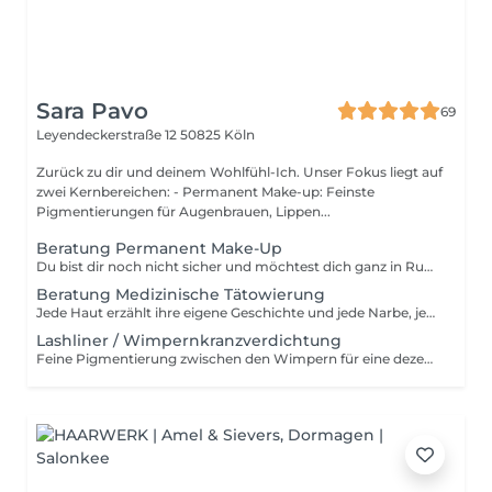
Sara Pavo
69
Leyendeckerstraße 12
50825 Köln
Zurück zu dir und deinem Wohlfühl-Ich. Unser Fokus liegt auf
zwei Kernbereichen: - Permanent Make-up: Feinste
Pigmentierungen für Augenbrauen, Lippen...
Beratung Permanent Make-Up
Du bist dir noch nicht sicher und möchtest dich ganz in Ruhe informieren? Gerne nehme ich mir Zeit für ein persönliches Beratungsgespräch losgelöst von einem Behandlungstermin. Dieses reine Infogespräch kostet 49 € und ist nicht verrechenbar. Wenn du dich schon für eine Behandlung entschieden hast, brauchst du kein separates Gespräch: Vor jeder Permanent Make-up-Behandlung findet automatisch eine ausführliche und typgerechte Beratung statt ganz ohne Zeitdruck. Du hast nur ein oder zwei Fragen vorab? Dann melde dich gerne direkt über WhatsApp oder per E- Mail.
Beratung Medizinische Tätowierung
Jede Haut erzählt ihre eigene Geschichte und jede Narbe, jeder Eingriff, jede Veränderung verdient eine achtsame Betrachtung. In diesem persönlichen und vertraulichen Beratungsgespräch gebe ich dir eine erste fachliche Einschätzung zu deinem Anliegen ob zur Narbenpigmentierung, Areola-Rekonstruktion oder anderen paramedizinischen Behandlungen. Dieses Infogespräch dient der Orientierung, ist losgelöst von einem Termin zur Behandlung und nicht verrechenbar. Wenn du schon weißt, dass du eine Behandlung möchtest, planen wir die ausführliche Beratung direkt im Rahmen deines ersten Behandlungstermins ein mit Ruhe und Feingefühl. Du hast vorab nur eine kurze Frage? Dann schreibe mir gerne per WhatsApp 0177/3689328.
Lashliner / Wimpernkranzverdichtung
Feine Pigmentierung zwischen den Wimpern für eine dezente Betonung und optisch dichtere Wimpern. Ideal für einen natürlichen, frischen Blick.