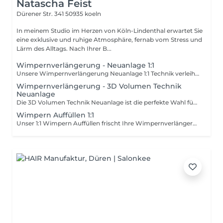
Natascha Feist
Dürener Str. 341
50935 koeln
In meinem Studio im Herzen von Köln-Lindenthal erwartet Sie
eine exklusive und ruhige Atmosphäre, fernab vom Stress und
Lärm des Alltags. Nach Ihrer B...
Wimpernverlängerung - Neuanlage 1:1
Unsere Wimpernverlängerung Neuanlage 1:1 Technik verleiht Ihnen einen natürlichen, intensiven Augenaufschlag. Bei dieser Methode wird eine synthetische Wimper exakt auf jede einzelne Ihrer Naturwimpern appliziert, um Volumen und Länge zu optimieren, ohne den natürlichen Look zu verlieren. Das Ergebnis sind verlängerte, dichte Wimpern, die Ihre Augen perfekt betonen und bis zu vier Wochen halten. Ideal für ein natürliches, elegantes Finish!
Wimpernverlängerung - 3D Volumen Technik
Neuanlage
Die 3D Volumen Technik Neuanlage ist die perfekte Wahl für alle, die einen besonders vollen und voluminösen Wimpern-Look wünschen. Bei dieser Methode werden drei feine, leichte Wimpern auf jede einzelne Naturwimper appliziert, was einen maximalen Dichteeffekt erzeugt, ohne die Naturwimpern zu belasten. Das Ergebnis ist ein atemberaubender, voluminöser Augenaufschlag, der Ihre Augen wirkungsvoll betont und bis zu vier Wochen lang hält.
Wimpern Auffüllen 1:1
Unser 1:1 Wimpern Auffüllen frischt Ihre Wimpernverlängerung auf und sorgt wieder für einen vollen, gepflegten Look. Dabei werden ausgefallene oder lose Wimpern durch neue Extensions ersetzt, sodass Ihre Wimpern wieder optimal in Form und Länge sind. Ideal für den Erhalt eines natürlichen und intensiven Augenaufschlags zwischen den Neuanlagen.