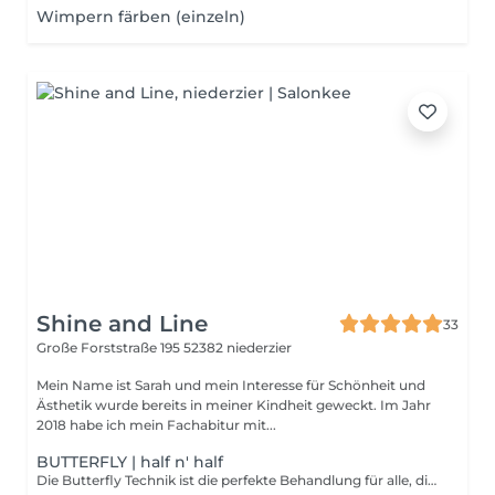
Wimpern färben (einzeln)
Shine and Line
33
Große Forststraße 195
52382 niederzier
Mein Name ist Sarah und mein Interesse für Schönheit und
Ästhetik wurde bereits in meiner Kindheit geweckt. Im Jahr
2018 habe ich mein Fachabitur mit...
BUTTERFLY | half n' half
Die Butterfly Technik ist die perfekte Behandlung für alle, die einen besonders natürlichen, leichten und dennoch ausdrucksstarken Wimpernlook lieben. Bei dieser Technik werden zunächst die natürlichen Wimpern eingefärbt, wodurch sie dunkler, definierter und optisch voller wirken. Anschließend werden ausschließlich die Wimpernspitzen mit einzelnen Extensions im 1:1-Verfahren verlängert. So entsteht ein wunderschöner Effekt, bei dem die eigenen Wimpern ganz natürlich mit den Extensions verschmelzen. Durch die Kombination aus gefärbten Naturwimpern und verlängerten Spitzen wirken die Wimpern optisch länger und geschwungener, ohne dass sie schwer oder künstlich aussehen. Das Ergebnis ist besonders fein, clean und elegant – wie deine eigenen Wimpern, nur länger, dunkler und definierter. Die Butterfly Technik eignet sich ideal für alle, die einen natürlichen „Mascara-Look“ mit zusätzlicher Länge wünschen und dabei auf ein leichtes, dezentes Finish setzen. Natural, effortless & elegant – für einen zarten Wimpernlook mit wunderschön verlängerten Spitzen.