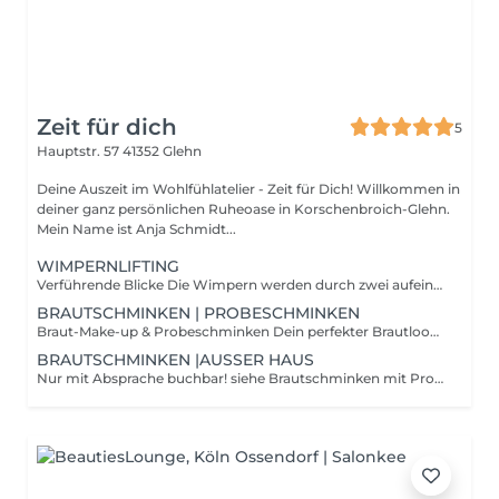
Zeit für dich
5
Hauptstr. 57
41352 Glehn
Deine Auszeit im Wohlfühlatelier - Zeit für Dich! Willkommen in
deiner ganz persönlichen Ruheoase in Korschenbroich-Glehn.
Mein Name ist Anja Schmidt...
WIMPERNLIFTING
Verführende Blicke Die Wimpern werden durch zwei aufeinanderfolgende chemische Lösungen in eine dauerhafte Schwung-Position gebracht. Der übliche Ablauf besteht aus dem Abschminken und Entfetten der Augenlider, dem Aufkleben von Silikonpads auf dem Augenlid, dem Kleben der Wimpern auf das Pad und der chemischen Behandlung. Die chemische Behandlung erfolgt in zwei Durchläufen: einmal dem Brechen der Schwefelbrücken in den Härchen, um sie zu formen, und einmal einer Fixier-Lösung, die den Schwung haltbar macht. Durchschnittlich dauert die gesamte Behandlung ca.60 Minuten. Um den Effekt zu verstärken, werden die Wimpern gefärbt. Buche dir jetzt deinen Wunschtermin! Ich freue mich auf dich!
BRAUTSCHMINKEN | PROBESCHMINKEN
Braut-Make-up & Probeschminken Dein perfekter Brautlook Damit an deinem Hochzeitstag alles makellos ist, biete ich dir ein exklusives Brautstyling-Paket an. Es kombiniert einen ausführlichen Probetermin mit dem entspannten Styling an deinem großen Tag. 1. Das Probeschminken (Vorab bei mir im Studio) In entspannter Atmosphäre widmen wir uns ganz deinen Wünschen. Wir besprechen dein Outfit, den Stil der Hochzeit und deine Vorstellungen. Hautanalyse & Vorbereitung: Wir prüfen, welche Pflege deine Haut benötigt. Entwurf deines Looks: Wir kreieren gemeinsam dein perfektes Braut-Make-up (von natürlich-elegant bis glamourös). Probetragen: Du kannst das Make-up den Tag über wirken lassen, um die Haltbarkeit zu testen. Fotodokumentation: Ich halte alle verwendeten Produkte und den Look fotografisch fest, damit wir ihn am Hochzeitstag exakt reproduzieren können. 2. Der Hochzeitstag (Vor Ort oder im Studio)Kein Stress am großen Tag: Ich schminke dich exakt nach dem beim Probetermin festgelegten Plan. Langanhaltendes Profi-Make-up: Ich verwende ausschließlich hochwertige, wasserfeste und hochauflösende Produkte, die Freudentränen, Umarmungen und den Blitzlichtern der Fotografen standhalten. Wohlfühlmoment: Lehne dich zurück und genieße die Zeit vor der Trauung, während ich dir dein strahlendes Braut-Make-up zaubere. Gut zu wissen: Auf Wunsch biete ich auch das passende Make-up für deine Trauzeugin, Brautjungfern oder Hochzeitsgäste an. Ich freue mich auf deinen Termin!
BRAUTSCHMINKEN |AUSSER HAUS
Nur mit Absprache buchbar! siehe Brautschminken mit Probeschminken !