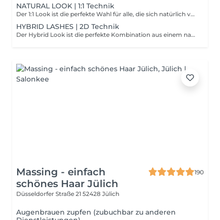
NATURAL LOOK | 1:1 Technik
Der 1:1 Look ist die perfekte Wahl für alle, die sich natürlich verlängerte, definierte und elegant geschwungene Wimpern wünschen. Bei dieser klassischen Technik wird auf jede einzelne natürliche Wimper genau eine Extension appliziert. Dadurch entsteht ein besonders sauberer und gleichmäßiger Look, bei dem die eigenen Wimpern optisch verlängert und betont werden, ohne an Leichtigkeit zu verlieren. Die Länge, Stärke und der Schwung der Extensions werden individuell an deine natürlichen Wimpern angepasst. So können die Augen wunderschön betont und die natürliche Augenform harmonisch unterstrichen werden. Das Ergebnis ist ein klassischer, gepflegter und natürlicher Wimpernlook – perfekt für alle, die längere und dunklere Wimpern möchten, aber auf einen dezenten und eleganten Stil setzen. Clean, classic & natural – wie deine eigenen Wimpern, nur länger, definierter und perfekt geschwungen.
HYBRID LASHES | 2D Technik
Der Hybrid Look ist die perfekte Kombination aus einem natürlichen 1:1 Look und einem soft voluminösen Wimpern-Styling. Er eignet sich ideal für alle, die sich mehr Fülle und Ausdruck, aber dennoch ein leichtes und elegantes Ergebnis wünschen. Bei dieser Technik werden einzelne 1:1 Extensions mit feinen Volumenfächern kombiniert. Dadurch entsteht eine wunderschöne Mischung aus definierten Einzelwimpern und sanftem Volumen. Die unterschiedlichen Techniken sorgen für mehr Struktur und verleihen den Wimpern einen besonders modernen und individuellen Look. Das Ergebnis wirkt voller und ausdrucksstärker als ein klassischer 1:1 Look, bleibt dabei aber weich, leicht und natürlich. Länge, Dichte und Styling werden individuell auf deine Augenform und deine natürlichen Wimpern abgestimmt. Perfekt für alle, die sich mehr Volumen wünschen, aber keinen zu starken oder schweren Look möchten. Soft, defined & voluminous – die perfekte Balance zwischen Natürlichkeit und Glamour.
Massing - einfach
190
schönes Haar Jülich
Düsseldorfer Straße 21
52428 Jülich
Augenbrauen zupfen (zubuchbar zu anderen