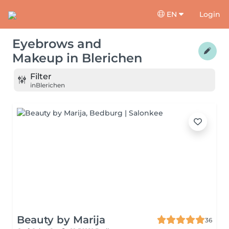
EN
Login
Eyebrows and
Makeup
in
Blerichen
Filter
in
Blerichen
Beauty by Marija
36