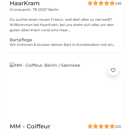
HaarKram
436
Grünauerstr. 78
12557 Berlin
Du suchst einen neuen Friseur, weil dein alter zu viel weiß?
Willkommen bei HaarKram, bei uns dreht sich alles um den
guten alten Kram rund ums Haar...
Bartpflege
Wir trimmen & stutzen deinen Bart in Kombination mit einem Haarschnitt, gleichen die Kontur an und bieten dir eine passende Pflege. Gib dafür gerne in deiner Buchung in den Notizen an, dass du diese Option gerne dazubuchen möchtest und wir planen das in deine Behandlung gegen Aufpreis mit ein!
MM - Coiffeur
230