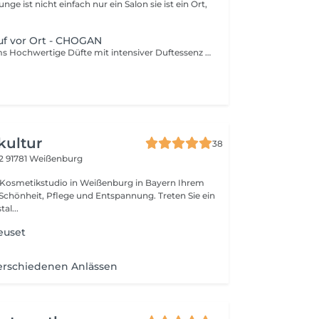
t nicht einfach nur ein Salon sie ist ein Ort,
uf vor Ort - CHOGAN
CHOGAN Parfums Hochwertige Düfte mit intensiver Duftessenz In meiner Rafiye's Beauty Lounge erhalten Sie exklusive Parfums der Marke CHOGAN, die von bekannten, marktführenden Duftnoten inspiriert sind. Die Düfte werden aus hochwertigen, veganen Ölen hergestellt und enthalten einen besonders hohen Anteil an Duftessenz von über 30 % Dadurch zeichnen sie sich durch ihre intensive, langanhaltende Duftwirkung aus. Die Parfums sind vegan, tierversuchsfrei und hautfreundlich formuliert. Sie bieten eine sehr hohe Qualität zu einem deutlich günstigeren Preis im Vergleich zu vielen bekannten Designer-Düften. Meine Kundinnen und Kunden sind zu ca. 99 % zufrieden und begeistert von der Haltbarkeit, Intensität und Vielfalt der Düfte Testen & kaufen in angenehmer Atmosphäre Alle CHOGAN-Düfte können direkt bei mir im Salon getestet werden. Der Duftkoffer steht in meiner Beauty Lounge bereit, sodass Sie in entspannter Atmosphäre gerne bei einem Kaffee oder Tee Ihren Lieblingsduft entdecken können. Sie haben die Möglichkeit bequem bei mir zu bestellen Es gibt eine große Auswahl an Damen-, Herren- und Unisex-Düften. Einfach vorbeikommen, testen und verlieben.
kultur
38
 2
91781 Weißenburg
smetikstudio in Weißenburg in Bayern Ihrem
nheit, Pflege und Entspannung. Treten Sie ein
tal...
Neuset
erschiedenen Anlässen