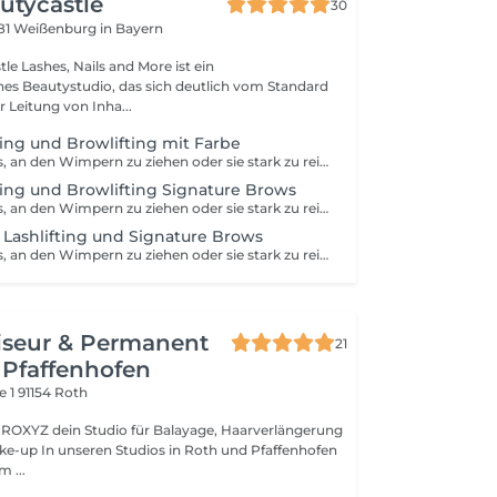
autycastle
30
81 Weißenburg in Bayern
e ist ein
es Beautystudio, das sich deutlich vom Standard
 Leitung von Inha...
ting und Browlifting mit Farbe
Bitte vermeide es, an den Wimpern zu ziehen oder sie stark zu reiben. Direkt nach der Behandlung empfiehlt sich bei starker Sonneneinstrahlung das Tragen einer Sonnenbrille. Für ein optimales Ergebnis ist es außerdem sinnvoll, in der ersten Nacht möglichst auf dem Rücken zu schlafen. Regelmäßige Pflege mit einer Keratinpflege hält die Wimpern und die Augenbrauen geschmeidig und unterstütz deren Gesundheit. Eine passende Pflege ist bei mir erhältlich, zudem erhältst du nach deiner Behandlung eine kleine Pflegeprobe.
fting und Browlifting Signature Brows
Bitte vermeide es, an den Wimpern zu ziehen oder sie stark zu reiben. Direkt nach der Behandlung empfiehlt sich bei starker Sonneneinstrahlung das Tragen einer Sonnenbrille. Für ein optimales Ergebnis ist es außerdem sinnvoll, in der ersten Nacht möglichst auf dem Rücken zu schlafen. Regelmäßige Pflege mit einer Keratinpflege hält die Wimpern und Augenbrauen geschmeidig und unterstütz deren Gesundheit. Eine passende Pflege ist bei mir erhältlich, zudem erhältst du nach deiner Behandlung eine kleine Pflegeprobe.
 Lashlifting und Signature Brows
Bitte vermeide es, an den Wimpern zu ziehen oder sie stark zu reiben. Direkt nach der Behandlung empfiehlt sich bei starker Sonneneinstrahlung das Tragen einer Sonnenbrille. Für ein optimales Ergebnis ist es außerdem sinnvoll, in der ersten Nacht möglichst auf dem Rücken zu schlafen. Regelmäßige Pflege mit einer Keratinpflege hält die Wimpern und Augenbrauen geschmeidig und unterstütz deren Gesundheit. Eine passende Pflege ist bei mir erhältlich, zudem erhältst du nach deiner Behandlung eine kleine Pflegeprobe.
iseur & Permanent
21
 Pfaffenhofen
e 1
91154 Roth
age, Haarverlängerung
 und Pfaffenhofen
m ...