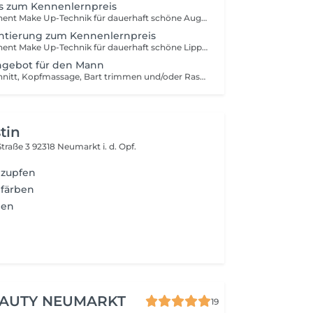
 zum Kennenlernpreis
Moderne Permanent Make Up-Technik für dauerhaft schöne Augenbrauen. Kein nachzeichnen oder verschmieren mehr!
tierung zum Kennenlernpreis
Moderne Permanent Make Up-Technik für dauerhaft schöne Lippen. Kein nachzeichnen oder verschmieren mehr!
gebot für den Mann
Inklusive Haarschnitt, Kopfmassage, Bart trimmen und/oder Rasur, Waxbehandlung für Nasen und/oder Ohrenhaare, Augenbrauenkorrektur mit Faden und abgestimmten Pflege- und Stylingprodukten. Diese Aktion kann auch in der Filiale in Roth gebucht werden.
tin
traße 3
92318 Neumarkt i. d. Opf.
 zupfen
färben
ben
EAUTY NEUMARKT
19