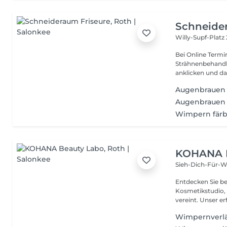
Schneide
Willy-Supf-Platz
Bei Online Termi
Strähnenbehandlung bitt
anklicken und d
Augenbrauen
Augenbrauen 
Wimpern fär
KOHANA B
Sieh-Dich-Für-W
Entdecken Sie b
Kosmetikstudio, 
vereint. Unser er
Wimpernverl