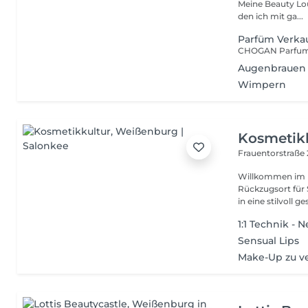
Meine Beauty Lounge is
den ich mit ga...
Parfüm Verka
Augenbrauen
Wimpern
Kosmetik
Frauentorstraße
Willkommen im Ko
Rückzugsort für Schö
in eine stilvoll ges
1:1 Technik - 
Sensual Lips
Make-Up zu v