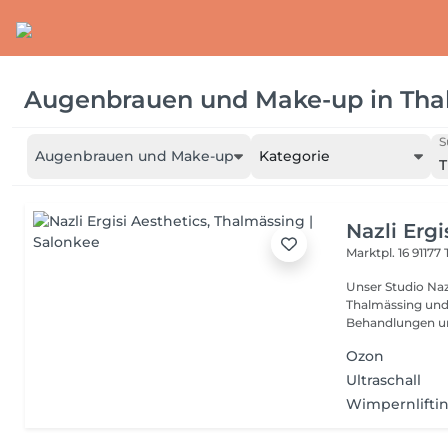
Augenbrauen und Make-up
in
Tha
S
Augenbrauen und Make-up
Kategorie
T
Nazli Ergi
Marktpl. 16
91177
Unser Studio Naz
Thalmässing und
Behandlungen und
Ozon
Ultraschall
Wimpernliftin