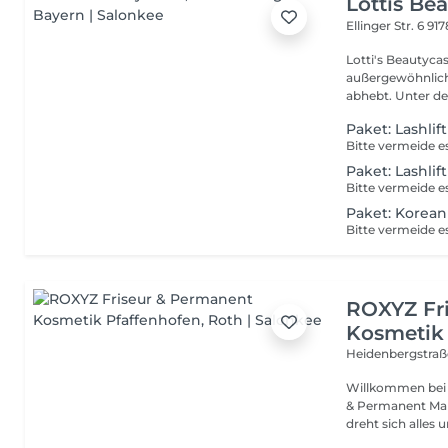
Lottis Be
Ellinger Str. 6
917
Lotti's Beautycastle Lashes, Nails and Mor
außergewöhnlich
abhebt. Unter der
Paket: Lashlif
Paket: Lashli
Paket: Korean
ROXYZ Fr
Kosmetik
Heidenbergstraß
Willkommen bei ROXYZ dein Studio für Balay
& Permanent Make-up In unseren Studios in Roth
dreht sich alles u