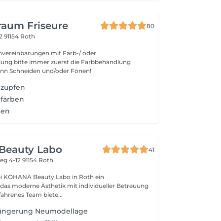
raum Friseure
80
 2
91154 Roth
nvereinbarungen mit Farb-/ oder
e immer zuerst die Farbbehandlung
ann Schneiden und/oder Fönen!
 zupfen
färben
ben
eauty Labo
41
eg 4-12
91154 Roth
ei KOHANA Beauty Labo in Roth ein
das moderne Ästhetik mit individueller Betreuung
fahrenes Team biete...
ängerung Neumodellage