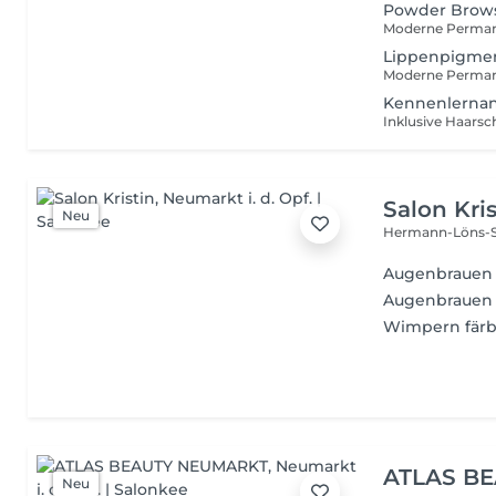
Powder Brows
Lippenpigmen
Kennenlernan
Salon Kris
Neu
Hermann-Löns-S
Augenbrauen
Augenbrauen 
Wimpern fär
ATLAS B
Neu