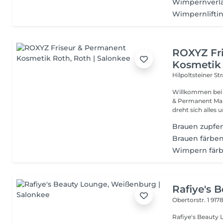
Wimpernverlä
Wimpernlifti
ROXYZ Fr
Kosmetik
Hilpoltsteiner St
Willkommen bei ROXYZ dein Studio für Balay
& Permanent Make-up In unseren Studios in Roth
dreht sich alles u
Brauen zupfe
Brauen färbe
Wimpern fär
Rafiye's 
Obertorstr. 1
917
Rafiye's Beauty Lounge Ein Ort mit Herz, Wär