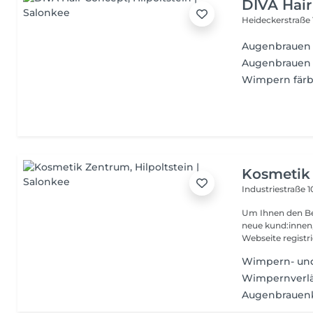
DIVA Hai
Heideckerstraße 
Augenbrauen
Augenbrauen 
Wimpern fär
Kosmetik
Industriestraße 
Um Ihnen den Bes
neue kund:innen
Webseite registrie
Wimpern- und
Wimpernverl
Augenbrauenko