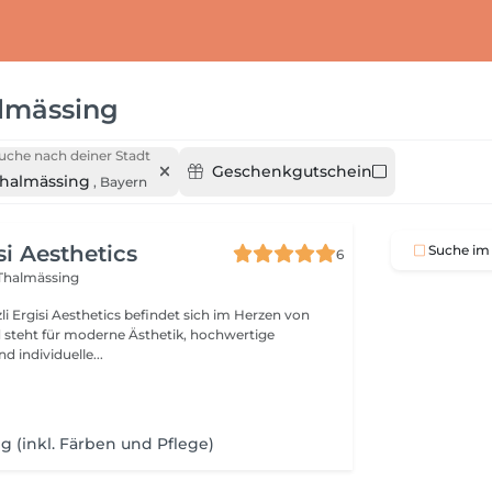
lmässing
uche nach deiner Stadt
Geschenkgutschein
halmässing
,
Bayern
si Aesthetics
Suche im 
6
 Thalmässing
li Ergisi Aesthetics befindet sich im Herzen von
 steht für moderne Ästhetik, hochwertige
 individuelle...
g (inkl. Färben und Pflege)