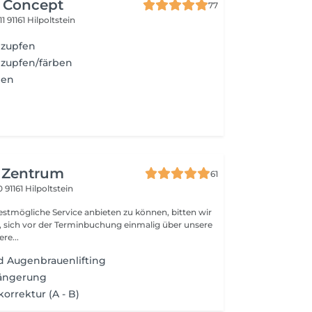
r Concept
77
11
91161 Hilpoltstein
 zupfen
zupfen/färben
ben
 Zentrum
61
10
91161 Hilpoltstein
tmögliche Service anbieten zu können, bitten wir
, sich vor der Terminbuchung einmalig über unsere
re...
 Augenbrauenlifting
ängerung
rrektur (A - B)