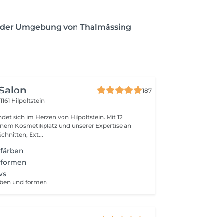
n der Umgebung von Thalmässing
Salon
187
1161 Hilpoltstein
det sich im Herzen von Hilpoltstein. Mit 12
inem Kosmetikplatz und unserer Expertise an
hnitten, Ext...
färben
 formen
ws
rben und formen