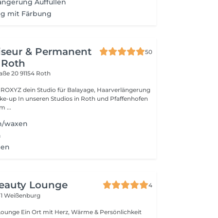
ngerung Auffüllen
ng mit Färbung
iseur & Permanent
50
 Roth
raße 20
91154 Roth
age, Haarverlängerung
 und Pfaffenhofen
m ...
n/waxen
n
ben
Beauty Lounge
4
81 Weißenburg
me & Persönlichkeit