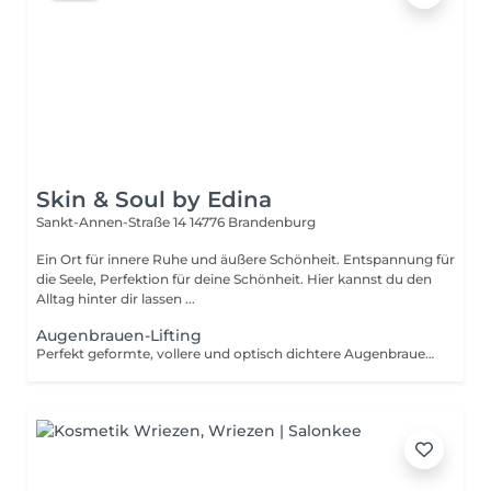
Skin & Soul by Edina
Sankt-Annen-Straße 14
14776 Brandenburg
Ein Ort für innere Ruhe und äußere Schönheit. Entspannung für
die Seele, Perfektion für deine Schönheit. Hier kannst du den
Alltag hinter dir lassen ...
Augenbrauen-Lifting
Perfekt geformte, vollere und optisch dichtere Augenbrauen! Bei dieser Behandlung werden die Augenbrauenhärchen sanft in die gewünschte Form gebracht und dauerhaft fixiert – für einen gepflegten, ausdrucksstarken Look jeden Tag. Ablauf: • Sanfte Abreinigung & Entfettung • Ausrichten & In-Form-Bringen der Härchen • Sanfte Fixierung (Lifting) • Augenbrauen färben • Pflegendes Keratin- / Nutri-Serum