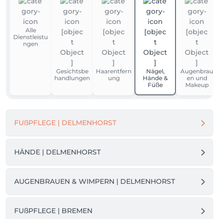
Alle
Dienstleistu
ngen
Gesichtsbe
Haarentfern
Nägel,
Augenbrau
handlungen
ung
Hände &
en und
Füße
Makeup
FUßPFLEGE | DELMENHORST
HÄNDE | DELMENHORST
AUGENBRAUEN & WIMPERN | DELMENHORST
FUßPFLEGE | BREMEN