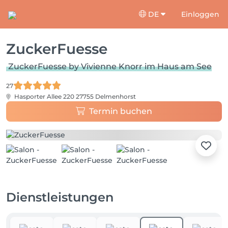
DE
Einloggen
ZuckerFuesse
ZuckerFuesse by Vivienne Knorr im Haus am See
27
Hasporter Allee 220
27755 Delmenhorst
Termin buchen
Dienstleistungen