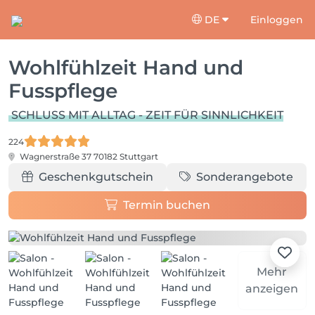
DE
Einloggen
Wohlfühlzeit Hand und
Fusspflege
SCHLUSS MIT ALLTAG - ZEIT FÜR SINNLICHKEIT
224
Wagnerstraße 37
70182 Stuttgart
Geschenkgutschein
Sonderangebote
Termin buchen
Mehr
anzeigen