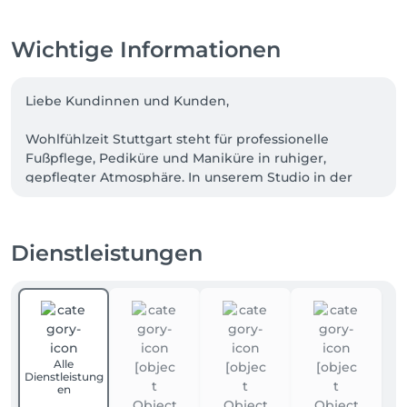
Wichtige Informationen
Liebe Kundinnen und Kunden,

Wohlfühlzeit Stuttgart steht für professionelle 
Fußpflege, Pediküre und Maniküre in ruhiger, 
gepflegter Atmosphäre. In unserem Studio in der 
Wagnerstraße 37, 70182 Stuttgart, nehmen wir uns 
Zeit für gepflegte Hände und Füße, persönliche 
Beratung und eine hygienische Durchführung jeder 
Dienstleistungen
Behandlung.

Unser Angebot umfasst klassische Fußpflege, 
Pediküre, Spa-Pediküre, Maniküre, Nagelpflege, Lack, 
Shellac sowie wohltuende Pflegebehandlungen für 
Hände und Füße. Dabei legen wir besonderen Wert 
Alle
auf Sauberkeit, Sorgfalt und ein angenehmes 
Dienstleistung
Wohlfühlerlebnis.

en