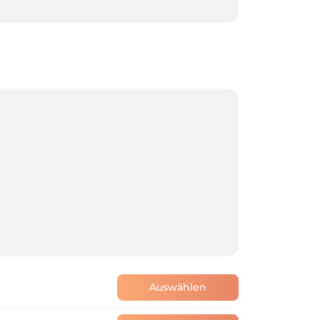
eführt.

Auswählen