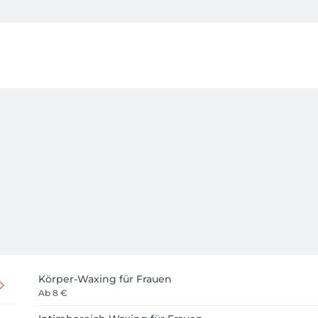
026 ebenfalls ausschließlich im Studio We Love Beauty durchg
 uns auf Ihren Besuch!
Körper-Waxing für Frauen
Ab
8 €