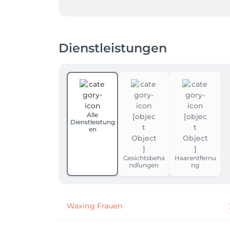
https://salonkee.de/salon/we-love-beauty

Dienstleistungen
✨ Termine bei Polina werden ab dem 01.08.2
📍 We Love Beauty 

Ranstädter Steinweg 12

04109 Leipzig

Vielen Dank für Ihr Verständnis. Wir freuen
Alle
Dienstleistung
en
Gesichtsbeha
Haarentfernu
ndlungen
ng
Waxing Frauen