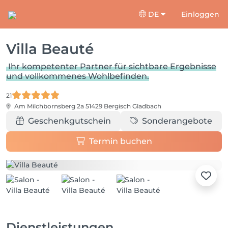
DE
Einloggen
Villa Beauté
Ihr kompetenter Partner für sichtbare Ergebnisse
und vollkommenes Wohlbefinden.
21
Am Milchbornsberg 2a
51429 Bergisch Gladbach
Geschenkgutschein
Sonderangebote
Termin buchen
Dienstleistungen